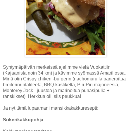
Syntymäpäivän merkeissä ajelimme vielä Vuokattiin
(Kajaanista noin 34 km) ja kävimme syömässä Amarillossa.
Minä otin Crispy chiken -burgerin (nachomurulla paneroitua
broilerinrintafileetä, BBQ-kastiketta, Piri-Piri majoneesia,
Monterey Jack –juustoa ja marinoitua punasipulia +
ranskikset). Herkkua oli, siis peukkua!
Ja nyt tämä lupaamani mansikkakakkuresepti:
Sokerikakkupohja