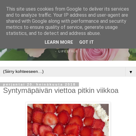
This site uses cookies from Google to deliver its services
and to analyze traffic. Your IP address and user-agent are
shared with Google along with performance and security
metrics to ensure quality of service, generate usage
statistics, and to detect and address abuse.
LEARN MORE
GOT IT
▼
perjantai 20. heinäkuuta 2018
Syntymäpäivän viettoa pitkin viikkoa