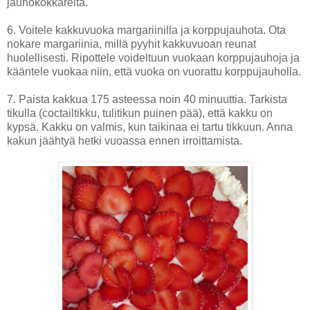
jauhokokkareita.
6. Voitele kakkuvuoka margariinilla ja korppujauhota. Ota
nokare margariinia, millä pyyhit kakkuvuoan reunat
huolellisesti. Ripottele voideltuun vuokaan korppujauhoja ja
kääntele vuokaa niin, että vuoka on vuorattu korppujauholla.
7. Paista kakkua 175 asteessa noin 40 minuuttia. Tarkista
tikulla (coctailtikku, tulitikun puinen pää), että kakku on
kypsä. Kakku on valmis, kun taikinaa ei tartu tikkuun. Anna
kakun jäähtyä hetki vuoassa ennen irroittamista.