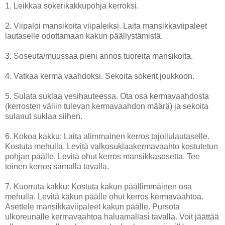
1. Leikkaa sokerikakkupohja kerroksi.
2. Viipaloi mansikoita viipaleiksi. Laita mansikkaviipaleet
lautaselle odottamaan kakun päällystämistä.
3. Soseuta/muussaa pieni annos tuoreita mansikoita.
4. Vatkaa kerma vaahdoksi. Sekoita sokerit joukkoon.
5. Sulata suklaa vesihauteessa. Ota osa kermavaahdosta
(kerrosten väliin tulevan kermavaahdon määrä) ja sekoita
sulanut suklaa siihen.
6. Kokoa kakku: Laita alimmainen kerros tajoilulautaselle.
Kostuta mehulla. Levitä valkosuklaakermavaahto kostutetun
pohjan päälle. Levitä ohut kerros mansikkasosetta. Tee
toinen kerros samalla tavalla.
7. Kuorruta kakku: Kostuta kakun päällimmäinen osa
mehulla. Levitä kakun päälle ohut kerros kermavaahtoa.
Asettele mansikkaviipaleet kakun päälle. Pursota
ulkoreunalle kermavaahtoa haluamallasi tavalla. Voit jäättää