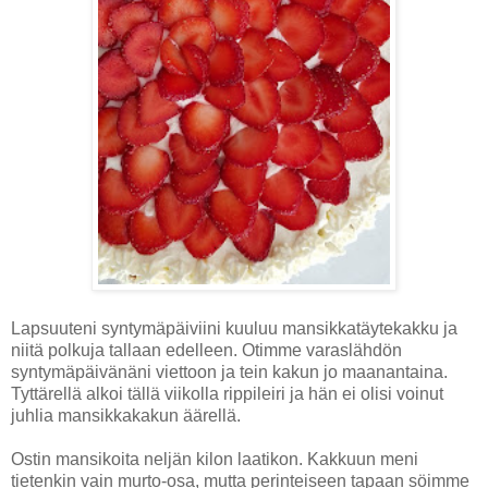
Lapsuuteni syntymäpäiviini kuuluu mansikkatäytekakku ja
niitä polkuja tallaan edelleen. Otimme varaslähdön
syntymäpäivänäni viettoon ja tein kakun jo maanantaina.
Tyttärellä alkoi tällä viikolla rippileiri ja hän ei olisi voinut
juhlia mansikkakakun äärellä.
Ostin mansikoita neljän kilon laatikon. Kakkuun meni
tietenkin vain murto-osa, mutta perinteiseen tapaan söimme