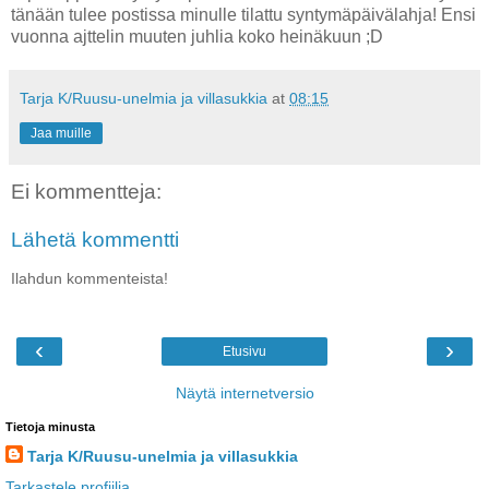
tänään tulee postissa minulle tilattu syntymäpäivälahja! Ensi
vuonna ajttelin muuten juhlia koko heinäkuun ;D
Tarja K/Ruusu-unelmia ja villasukkia
at
08:15
Jaa muille
Ei kommentteja:
Lähetä kommentti
Ilahdun kommenteista!
‹
›
Etusivu
Näytä internetversio
Tietoja minusta
Tarja K/Ruusu-unelmia ja villasukkia
Tarkastele profiilia