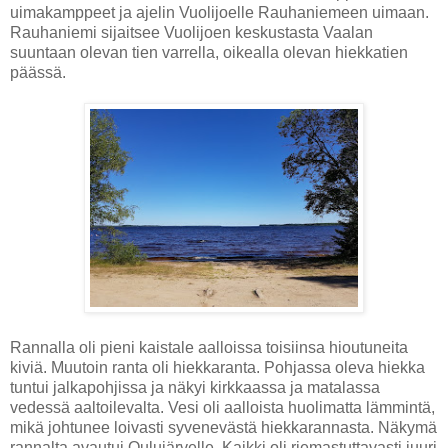
uimakamppeet ja ajelin Vuolijoelle Rauhaniemeen uimaan.
Rauhaniemi sijaitsee Vuolijoen keskustasta Vaalan
suuntaan olevan tien varrella, oikealla olevan hiekkatien
päässä.
Rannalla oli pieni kaistale aalloissa toisiinsa hioutuneita
kiviä. Muutoin ranta oli hiekkaranta. Pohjassa oleva hiekka
tuntui jalkapohjissa ja näkyi kirkkaassa ja matalassa
vedessä aaltoilevalta. Vesi oli aalloista huolimatta lämmintä,
mikä johtunee loivasti syvenevästä hiekkarannasta. Näkymä
rannalta avautui Oulujärvelle. Kaikki oli riemastuttavasti juuri