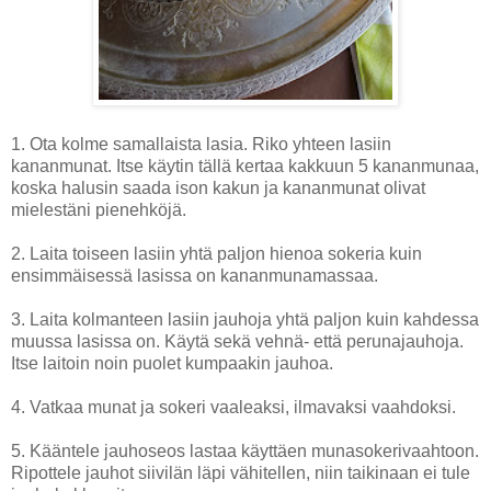
1. Ota kolme samallaista lasia. Riko yhteen lasiin
kananmunat. Itse käytin tällä kertaa kakkuun 5 kananmunaa,
koska halusin saada ison kakun ja kananmunat olivat
mielestäni pienehköjä.
2. Laita toiseen lasiin yhtä paljon hienoa sokeria kuin
ensimmäisessä lasissa on kananmunamassaa.
3. Laita kolmanteen lasiin jauhoja yhtä paljon kuin kahdessa
muussa lasissa on. Käytä sekä vehnä- että perunajauhoja.
Itse laitoin noin puolet kumpaakin jauhoa.
4. Vatkaa munat ja sokeri vaaleaksi, ilmavaksi vaahdoksi.
5. Kääntele jauhoseos lastaa käyttäen munasokerivaahtoon.
Ripottele jauhot siivilän läpi vähitellen, niin taikinaan ei tule