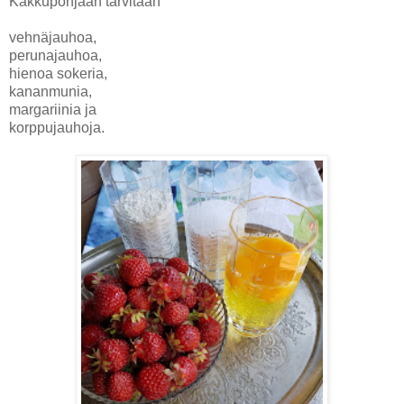
Kakkupohjaan tarvitaan
vehnäjauhoa,
perunajauhoa,
hienoa sokeria,
kananmunia,
margariinia ja
korppujauhoja.