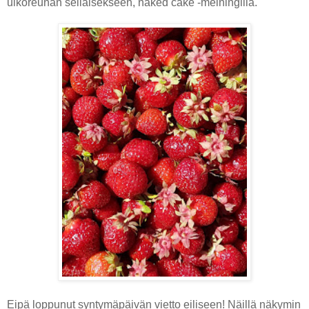
ulkoreunan sellaisekseen, naked cake -meiningillä.
Eipä loppunut syntymäpäivän vietto eiliseen! Näillä näkymin