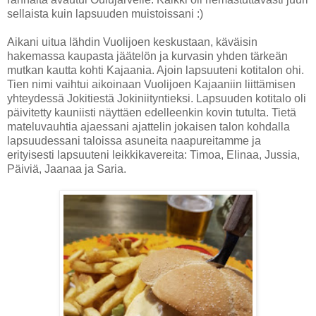
sellaista kuin lapsuuden muistoissani :)
Aikani uitua lähdin Vuolijoen keskustaan, käväisin
hakemassa kaupasta jäätelön ja kurvasin yhden tärkeän
mutkan kautta kohti Kajaania. Ajoin lapsuuteni kotitalon ohi.
Tien nimi vaihtui aikoinaan Vuolijoen Kajaaniin liittämisen
yhteydessä Jokitiestä Jokiniityntieksi. Lapsuuden kotitalo oli
päivitetty kauniisti näyttäen edelleenkin kovin tutulta. Tietä
mateluvauhtia ajaessani ajattelin jokaisen talon kohdalla
lapsuudessani taloissa asuneita naapureitamme ja
erityisesti lapsuuteni leikkikavereita: Timoa, Elinaa, Jussia,
Päiviä, Jaanaa ja Saria.