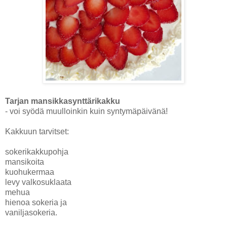
Tarjan mansikkasynttärikakku
- voi syödä muulloinkin kuin syntymäpäivänä!
Kakkuun tarvitset:
sokerikakkupohja
mansikoita
kuohukermaa
levy valkosuklaata
mehua
hienoa sokeria ja
vaniljasokeria.