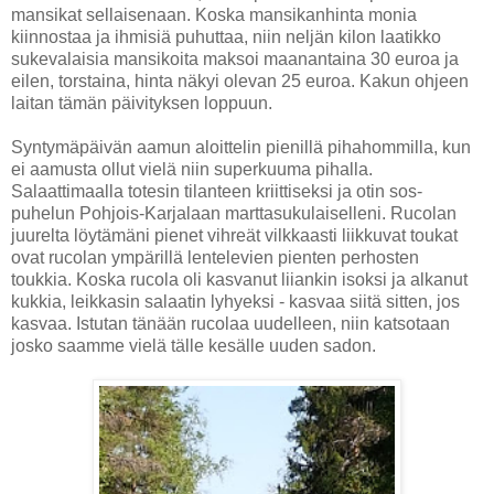
mansikat sellaisenaan. Koska mansikanhinta monia
kiinnostaa ja ihmisiä puhuttaa, niin neljän kilon laatikko
sukevalaisia mansikoita maksoi maanantaina 30 euroa ja
eilen, torstaina, hinta näkyi olevan 25 euroa. Kakun ohjeen
laitan tämän päivityksen loppuun.
Syntymäpäivän aamun aloittelin pienillä pihahommilla, kun
ei aamusta ollut vielä niin superkuuma pihalla.
Salaattimaalla totesin tilanteen kriittiseksi ja otin sos-
puhelun Pohjois-Karjalaan marttasukulaiselleni. Rucolan
juurelta löytämäni pienet vihreät vilkkaasti liikkuvat toukat
ovat rucolan ympärillä lentelevien pienten perhosten
toukkia. Koska rucola oli kasvanut liiankin isoksi ja alkanut
kukkia, leikkasin salaatin lyhyeksi - kasvaa siitä sitten, jos
kasvaa. Istutan tänään rucolaa uudelleen, niin katsotaan
josko saamme vielä tälle kesälle uuden sadon.