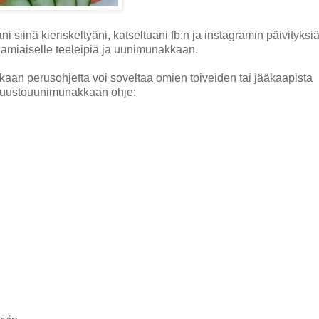
 siinä kieriskeltyäni, katseltuani fb:n ja instagramin päivityksiä
aamiaiselle teeleipiä ja uunimunakkaan.
an perusohjetta voi soveltaa omien toiveiden tai jääkaapista
-juustouunimunakkaan ohje: