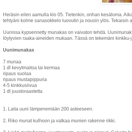
Heräsin eilen aamulla klo 05. Tietenkin, onhan kesäloma. Aikani
tehtyäni kolme sanasokkelo luovutin ja nousin ylös. Tekaisin 
Uunissa kypsennetty munakas on vaivaton tehdä. Uunimunakka
löytyvien raaka-aineiden mukaan. Tässä on tekemäni kinkku
Uunimunakas
7 munaa
1 dl kevytmaitoa tai kermaa
ripaus suolaa
ripaus mustapippuria
4-5 kinkkusiivua
1 dl juustoraastetta
1. Laita uuni lämpenemään 200 asteeseen.
2. Riko munat kulhoon ja vatkaa munien rakenne rikki.