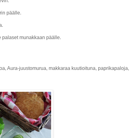
yvin.
in päälle.
a.
ele palaset munakkaan päälle.
oa, Aura-juustomurua, makkaraa kuutioituna, paprikapaloja,