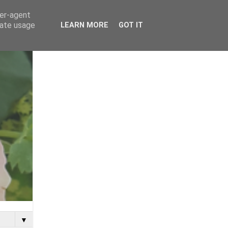
ser-agent
rate usage
LEARN MORE
GOT IT
▼