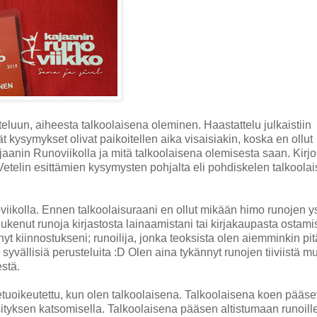
eluun, aiheesta talkoolaisena oleminen. Haastattelu julkaistiin
 kysymykset olivat paikoitellen aika visaisiakin, koska en ollut
jaanin Runoviikolla ja mitä talkoolaisena olemisesta saan. Kirjo
etelin esittämien kysymysten pohjalta eli pohdiskelen talkoola
iikolla. Ennen talkoolaisuraani en ollut mikään himo runojen y
ukenut runoja kirjastosta lainaamistani tai kirjakaupasta ostami
yt kiinnostukseni; runoilija, jonka teoksista olen aiemminkin pit
n syvällisiä perusteluita :D Olen aina tykännyt runojen tiiviistä m
estä.
etuoikeutettu, kun olen talkoolaisena. Talkoolaisena koen pääs
tyksen katsomisella. Talkoolaisena pääsen altistumaan runoill