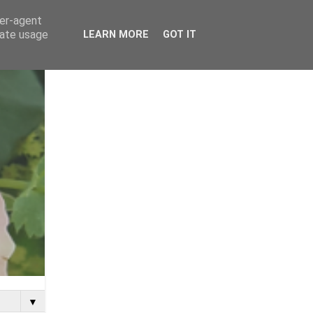
ser-agent
rate usage
LEARN MORE
GOT IT
▼