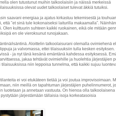
rella olen tutustunut muihin talkoolaisiin ja näissä merkeissä
isuuksissa olevat uudet talkoolaiset tulevat äkkiä tutuiksi.
asin saavani energiaa ja ajatus kirkastuu tekemisestä ja touhua
 että "et sinä tule kokonaiseksi laiturilla makaamalla". Näinhän
 Olen kulttuurin suhteen kaikki ruokainen, eikä ole mitään gen
 siksipä en ole vieroksunut runojakaan.
äntinä/isäntinä. Aloittelin talkoolaisurani olemalla ovimiehenä el
ppuja ja valvomassa, ettei tilaisuuksiin tulla kesken esityksen.
ävissä - ja nyt tänä kesänä emäntänä kahdessa esityksessä. E
tarvittaessa, jakaa tehtävät ovimiehille ja huolehtia järjestäjien 
i tilaisuuksissa niin leppoisa tunnelma, että kaikki sujuu luontev
lanteita ei voi etukäteen tietää ja voi joutua improvisoimaan. M
isemaan, niin meillä on tapahtuman järjestäjien puhelinnumerot, jo
hin luotetaan ja annetaan vastuuta. On hienoa olla talkoolaisena
pystytään järjestämään tällaisia isoja korkeatasoisia