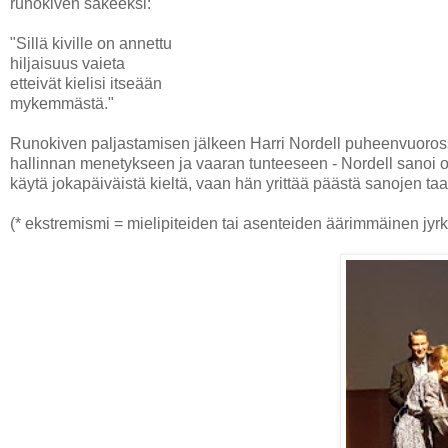
runokiven säkeeksi:
"Sillä kiville on annettu
hiljaisuus vaieta
etteivät kielisi itseään
mykemmästä."
Runokiven paljastamisen jälkeen Harri Nordell puheenvuorossa
hallinnan menetykseen ja vaaran tunteeseen - Nordell sanoi ole
käytä jokapäiväistä kieltä, vaan hän yrittää päästä sanojen taa
(* ekstremismi = mielipiteiden tai asenteiden äärimmäinen jyrk