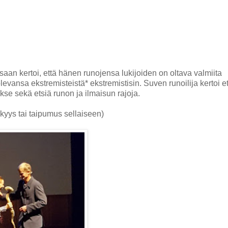
an kertoi, että hänen runojensa lukijoiden on oltava valmiita
vansa ekstremisteistä* ekstremistisin. Suven runoilija kertoi et
kse sekä etsiä runon ja ilmaisun rajoja.
kyys tai taipumus sellaiseen)