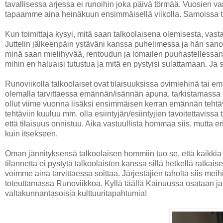
tavallisessa arjessa ei runoihin joka päivä törmää. Vuosien var
tapaamme aina heinäkuun ensimmäisellä viikolla. Samoissa tila
Kun toimittaja kysyi, mitä saan talkoolaisena olemisesta, vast
Juttelin jälkeenpäin ystäväni kanssa puhelimessa ja hän sanoi,
minä saan mielihyvää, rentoudun ja lomailen puuhastellessani.
mihin en haluaisi tutustua ja mitä en pystyisi sulattamaan. Ja
Runoviikolla talkoolaiset ovat tilaisuuksissa ovimiehinä tai em
olemalla tarvittaessa emännän/isännän apuna, tarkistamassa li
ollut viime vuonna lisäksi ensimmäisen kerran emännän teht
tehtäviin kuuluu mm. olla esiintyjän/esiintyjien tavoitettavissa 
että tilaisuus onnistuu. Aika vastuullista hommaa siis, mutta er
kuin itsekseen.
Oman jännityksensä talkoolaisen hommiin tuo se, että kaikkia ti
tilannetta ei pystytä talkoolaisten kanssa sillä hetkellä ratka
voimme aina tarvittaessa soittaa. Järjestäjien taholta siis mei
toteuttamassa Runoviikkoa. Kyllä täällä Kainuussa osataan ja 
valtakunnantasoisia kulttuuritapahtumia!