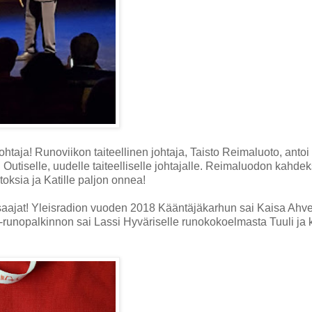
johtaja! Runoviikon taiteellinen johtaja, Taisto Reimaluoto, antoi
Outiselle, uudelle taiteelliselle johtajalle. Reimaluodon kahde
toksia ja Katille paljon onnea!
 saajat! Yleisradion vuoden 2018 Kääntäjäkarhun sai Kaisa Ahve
runopalkinnon sai Lassi Hyväriselle runokokoelmasta Tuuli ja k