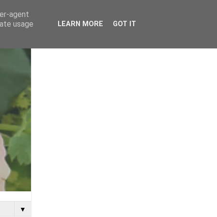
ser-agent
rate usage
LEARN MORE
GOT IT
▼