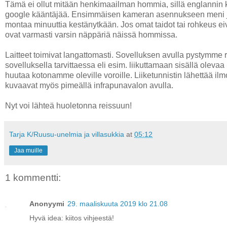
Tämä ei ollut mitään henkimaailman hommia, sillä englannin kie
google kääntäjää. Ensimmäisen kameran asennukseen meni j
montaa minuuttia kestänytkään. Jos omat taidot tai rohkeus ei
ovat varmasti varsin näppäriä näissä hommissa.
Laitteet toimivat langattomasti. Sovelluksen avulla pystymme
sovelluksella tarvittaessa eli esim. liikuttamaan sisällä olev
huutaa kotonamme oleville voroille. Liiketunnistin lähettää i
kuvaavat myös pimeällä infrapunavalon avulla.
Nyt voi lähteä huoletonna reissuun!
Tarja K/Ruusu-unelmia ja villasukkia
at
05:12
Jaa muille
1 kommentti:
Anonyymi
29. maaliskuuta 2019 klo 21.08
Hyvä idea: kiitos vihjeestä!