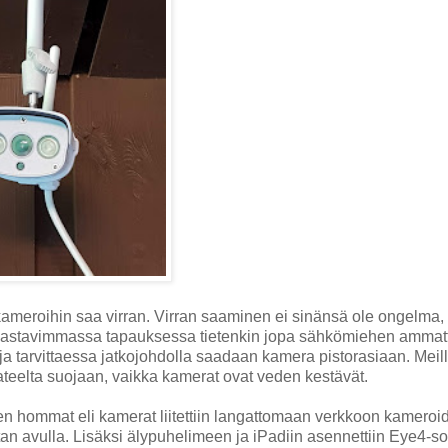
ameroihin saa virran. Virran saaminen ei sinänsä ole ongelma,
a haastavimmassa tapauksessa tietenkin jopa sähkömiehen ammatti
ja tarvittaessa jatkojohdolla saadaan kamera pistorasiaan. Meil
sateelta suojaan, vaikka kamerat ovat veden kestävät.
n hommat eli kamerat liitettiin langattomaan verkkoon kameroi
n avulla. Lisäksi älypuhelimeen ja iPadiin asennettiin Eye4-so