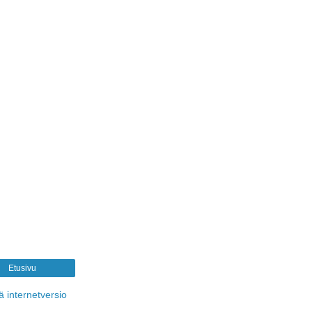
Etusivu
ä internetversio