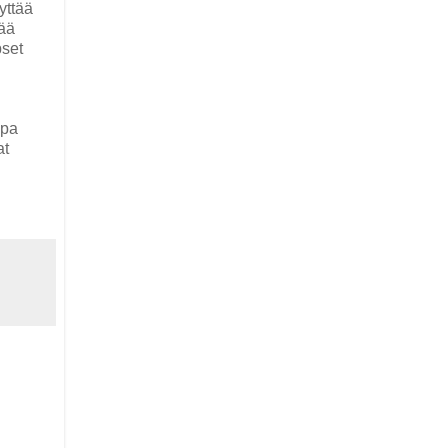
yttää
ää
pset
apa
at