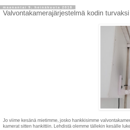
maanantai 9. heinäkuuta 2018
Valvontakamerajärjestelmä kodin turvaksi
Jo viime kesänä mietimme, josko hankkisimme valvontakame
kamerat sitten hankittiin. Lehdistä olemme tällekin kesälle lu