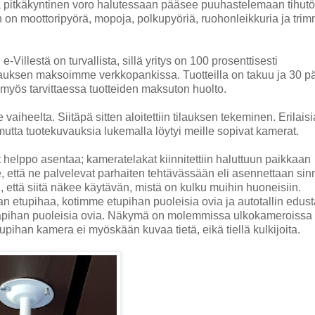
tä pitkäkyntinen voro halutessaan pääsee puuhastelemaan tihutö
n moottoripyörä, mopoja, polkupyöriä, ruohonleikkuria ja trim
illestä on turvallista, sillä yritys on 100 prosenttisesti
lauksen maksoimme verkkopankissa. Tuotteilla on takuu ja 30 p
myös tarvittaessa tuotteiden maksuton huolto.
 vaiheelta. Siitäpä sitten aloitettiin tilauksen tekeminen. Erilaisi
utta tuotekuvauksia lukemalla löytyi meille sopivat kamerat.
 helppo asentaa; kameratelakat kiinnitettiin haluttuun paikkaan
, että ne palvelevat parhaiten tehtävässään eli asennettaan sin
, että siitä näkee käytävän, mistä on kulku muihin huoneisiin.
an etupihaa, kotimme etupihan puoleisia ovia ja autotallin edust
apihan puoleisia ovia. Näkymä on molemmissa ulkokameroissa r
tupihan kamera ei myöskään kuvaa tietä, eikä tiellä kulkijoita.