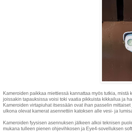
Kameroiden paikkaa miettiessä kannattaa myös tutkia, mistä k
joissakin tapauksissa voisi toki vaatia pikkuista kikkailua j
Kameroiden virtapiuhat itsessään ovat ihan passelin mittaiset 
ulkona olevat kamerat asennettiin katoksen alle vesi- ja lumi
Kameroiden fyysisen asennuksen jälkeen alkoi teknisen puole
mukana tulleen pienen ohjevihkosen ja Eye4-sovelluksen softa