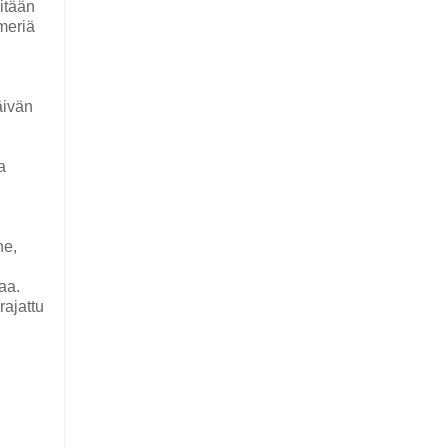
itään
meriä
äivän
a
ne,
aa.
ajattu