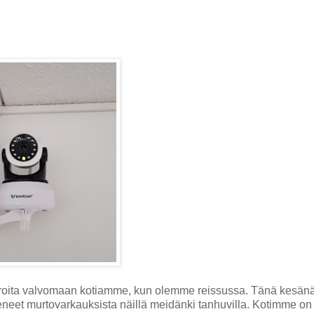
roita valvomaan kotiamme, kun olemme reissussa. Tänä kesän
keneet murtovarkauksista näillä meidänki tanhuvilla. Kotimme on