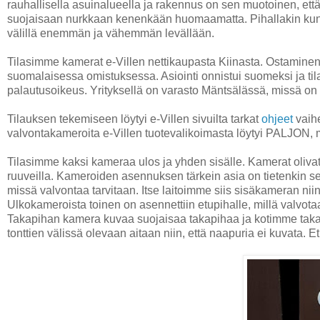
rauhallisella asuinalueella ja rakennus on sen muotoinen, et
suojaisaan nurkkaan kenenkään huomaamatta. Pihallakin kun o
välillä enemmän ja vähemmän levällään.
Tilasimme kamerat e-Villen nettikaupasta Kiinasta. Ostaminen e-V
suomalaisessa omistuksessa. Asiointi onnistui suomeksi ja ti
palautusoikeus. Yrityksellä on varasto Mäntsälässä, missä on 
Tilauksen tekemiseen löytyi e-Villen sivuilta tarkat
ohjeet
vaihe
valvontakameroita e-Villen tuotevalikoimasta löytyi PALJON, m
Tilasimme kaksi kameraa ulos ja yhden sisälle. Kamerat olivat
ruuveilla. Kameroiden asennuksen tärkein asia on tietenkin se
missä valvontaa tarvitaan. Itse laitoimme siis sisäkameran niin
Ulkokameroista toinen on asennettiin etupihalle, millä valvota
Takapihan kamera kuvaa suojaisaa takapihaa ja kotimme tak
tonttien välissä olevaan aitaan niin, että naapuria ei kuvata. E