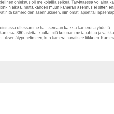
linen ohjeistus oli melkolailla selkeä. Tarvittaessa voi aina kä
onkin aikaa, mutta kahden muun kameran asennus ei sitten en
vät riitä kameroiden asennukseen, niin omat lapset tai lapsenla
 reissussa ollessamme hallitsemaan kaikkia kameroita yhdellä
aa kameraa 360 astetta, kuulla mitä kotonamme tapahtuu ja vaikk
lmoituksen älypuhelimeen, kun kamera havaitsee liikkeen. Kamer