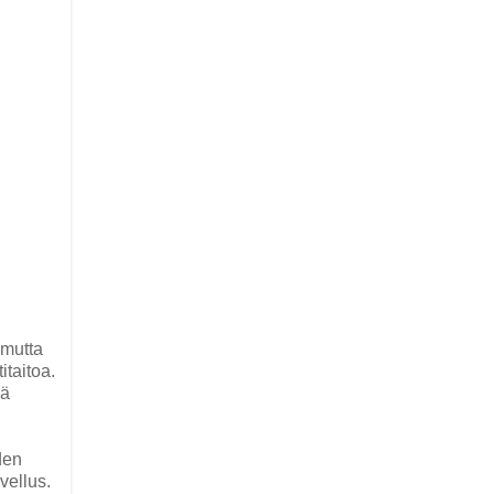
 mutta
taitoa.
lä
den
vellus.