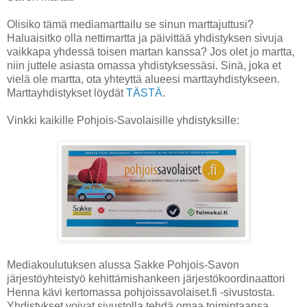
Olisiko tämä mediamarttailu se sinun marttajuttusi?
Haluaisitko olla nettimartta ja päivittää yhdistyksen sivuja
vaikkapa yhdessä toisen martan kanssa? Jos olet jo martta,
niin juttele asiasta omassa yhdistyksessäsi. Sinä, joka et
vielä ole martta, ota yhteyttä alueesi marttayhdistykseen.
Marttayhdistykset löydät
TÄSTÄ
.
Vinkki kaikille Pohjois-Savolaisille yhdistyksille:
Mediakoulutuksen alussa Sakke Pohjois-Savon
järjestöyhteistyö kehittämishankeen järjestökoordinaattori
Henna kävi kertomassa pohjoissavolaiset.fi -sivustosta.
Yhdistykset voivat sivustolla tehdä omaa toimintaansa