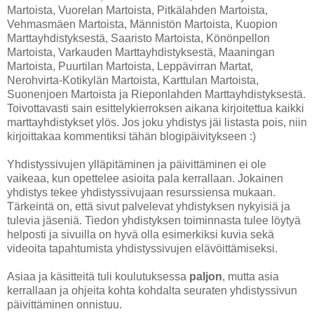
Martoista, Vuorelan Martoista, Pitkälahden Martoista,
Vehmasmäen Martoista, Männistön Martoista, Kuopion
Marttayhdistyksestä, Saaristo Martoista, Könönpellon
Martoista, Varkauden Marttayhdistyksestä, Maaningan
Martoista, Puurtilan Martoista, Leppävirran Martat,
Nerohvirta-Kotikylän Martoista, Karttulan Martoista,
Suonenjoen Martoista ja Rieponlahden Marttayhdistyksestä.
Toivottavasti sain esittelykierroksen aikana kirjoitettua kaikki
marttayhdistykset ylös. Jos joku yhdistys jäi listasta pois, niin
kirjoittakaa kommentiksi tähän blogipäivitykseen :)
Yhdistyssivujen ylläpitäminen ja päivittäminen ei ole
vaikeaa, kun opettelee asioita pala kerrallaan. Jokainen
yhdistys tekee yhdistyssivujaan resurssiensa mukaan.
Tärkeintä on, että sivut palvelevat yhdistyksen nykyisiä ja
tulevia jäseniä. Tiedon yhdistyksen toiminnasta tulee löytyä
helposti ja sivuilla on hyvä olla esimerkiksi kuvia sekä
videoita tapahtumista yhdistyssivujen elävöittämiseksi.
Asiaa ja käsitteitä tuli koulutuksessa
paljon
, mutta asia
kerrallaan ja ohjeita kohta kohdalta seuraten yhdistyssivun
päivittäminen onnistuu.