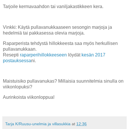
Tarjoile kermavaahdon tai vaniljakastikkeen kera.
Vinkki: Käytä pullavanukkaaseen sesongin marjoja ja
hedelmiä tai pakkasessa olevia marjoja.
Raparperista tehdystä hillokkeesta saa myös herkullisen
pullavanukkaan.
Resepti
raparperihillokkeeseen
löydät
kesän 2017
postauksessa
ni.
Maistuisiko pullavanukas? Millaisia suunnitelmia sinulla on
viikonlopuksi?
Aurinkoista viikonloppua!
Tarja K/Ruusu-unelmia ja villasukkia
at
12:36