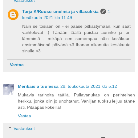
Vastaukset
Tarja K/Ruusu-unelmia ja villasukkia
1.
kesäkuuta 2021 klo 11.49
Näin se tosiaan on - ei pääse pitkästymään, kun säät
vaihtelevat :) Tänään täällä paistaa aurinko ja on
lämmintä - mikäpä sen somempaa näin kesäkuun
ensimmäisenä päivänä <3 Ihanaa alkanutta kesäkuuta
sinulle <3
Vastaa
Merikaisla tuulessa
29. toukokuuta 2021 klo 5.12
Mukavia tarinoita täällä. Pullavanukas on perinteinen
herkku, jonka olin jo unohtanut. Vaniljan tuoksu leijuu tänne
asti. Pitääpäs kokeilla!
Vastaa
Vastaukset