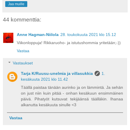
Jaa muille
44 kommenttia:
Anne Hagman-Niilola
28. toukokuuta 2021 klo 15.12
Viikonloppuja! Rikkaruoho- ja istutushommia yritetään;-))
Vastaa
Vastaukset
Tarja K/Ruusu-unelmia ja villasukkia
1.
kesäkuuta 2021 klo 11.42
Täällä paistaa tänään aurinko ja on lämmintä. Ja sehän
on just niin kuin pitää - onhan kesäkuun ensimmäinen
päivä. Pihatyöt kutsuvat tekijäänsä täälläkin. Ihanaa
alkanutta kesäkuuta sinulle <3
Vastaa