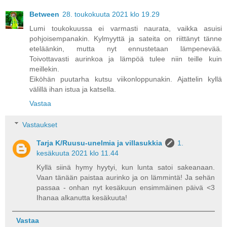
Between
28. toukokuuta 2021 klo 19.29
Lumi toukokuussa ei varmasti naurata, vaikka asuisi
pohjoisempanakin. Kylmyyttä ja sateita on riittänyt tänne
eteläänkin, mutta nyt ennustetaan lämpenevää.
Toivottavasti aurinkoa ja lämpöä tulee niin teille kuin
meillekin.
Eiköhän puutarha kutsu viikonloppunakin. Ajattelin kyllä
välillä ihan istua ja katsella.
Vastaa
Vastaukset
Tarja K/Ruusu-unelmia ja villasukkia
1.
kesäkuuta 2021 klo 11.44
Kyllä siinä hymy hyytyi, kun lunta satoi sakeanaan.
Vaan tänään paistaa aurinko ja on lämmintä! Ja sehän
passaa - onhan nyt kesäkuun ensimmäinen päivä <3
Ihanaa alkanutta kesäkuuta!
Vastaa