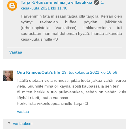
Tarja K/Ruusu-unelmia ja villasukkia
1.
kesäkuuta 2021 klo 11.40
Harvemmin tätä missään taitaa olla tarjolla. Kerran olen
syönyt ravintolan buffee pöydän jälkkärinä
(urheiluopistolla Vuokatissa). Lakkaversiosta tuli
suorastaan ihan mahdottoman hyvää. Ihanaa alkanutta
kesäkuuta sinulle <3
Vastaa
Outi Krimou/Outi's life
29. toukokuuta 2021 klo 16.56
Täällä otetaan vielä rennosti, pitää tuota jalkaa vähän varoa
vielä. Suunnitelmina oli käydä isosti kaupassa ja sen tein.
Ai miten herkkua tuo pullavanukas, sehän on vähän kuin
köyhät ritarit, mutta vuoassa.
Herkullista viikonloppua sinulle Tarja <3
Vastaa
Vastaukset