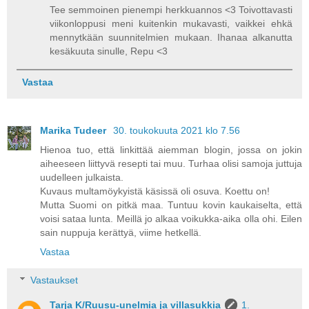
Tee semmoinen pienempi herkkuannos <3 Toivottavasti
viikonloppusi meni kuitenkin mukavasti, vaikkei ehkä
mennytkään suunnitelmien mukaan. Ihanaa alkanutta
kesäkuuta sinulle, Repu <3
Vastaa
Marika Tudeer
30. toukokuuta 2021 klo 7.56
Hienoa tuo, että linkittää aiemman blogin, jossa on jokin
aiheeseen liittyvä resepti tai muu. Turhaa olisi samoja juttuja
uudelleen julkaista.
Kuvaus multamöykyistä käsissä oli osuva. Koettu on!
Mutta Suomi on pitkä maa. Tuntuu kovin kaukaiselta, että
voisi sataa lunta. Meillä jo alkaa voikukka-aika olla ohi. Eilen
sain nuppuja kerättyä, viime hetkellä.
Vastaa
Vastaukset
Tarja K/Ruusu-unelmia ja villasukkia
1.