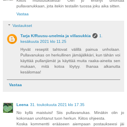
Kiitos muistutuksesta! Olin jo ehtinyt unohtaa
pullavanukkaan, jota itekin testailin tuossa joku aika sitten.
Vastaa
Vastaukset
Tarja K/Ruusu-unelmia ja villasukkia
1.
kesäkuuta 2021 klo 11.25
Hyvät reseptit tahtovat välillä painua unholaan.
Pullavanukas on herkullinen jämäjälkkäri, kun tähän voi
käyttää pullanjämät ja käyttää muita raaka-aineita sen
mukaan, mitä kotoa löytyy. Ihanaa alkanutta
kesälomaa!
Vastaa
Leena
31. toukokuuta 2021 klo 17.35
No kyllä maistuisi! Siis pullavanukas. Minäkin olin jo
kokonaan unohtanut tuon herkun. Kiitos ohjeesta.
Koska kommentti erääseen aiempaan postaukseesi jäi