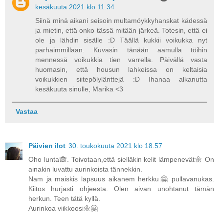
kesäkuuta 2021 klo 11.34
Siinä minä aikani seisoin multamöykkyhanskat kädessä
ja mietin, että onko tässä mitään järkeä. Totesin, että ei
ole ja lähdin sisälle :D Täällä kukkii voikukka nyt
parhaimmillaan. Kuvasin tänään aamulla töihin
mennessä voikukkia tien varrella. Päivällä vasta
huomasin, että housun lahkeissa on keltaisia
voikukkien siitepölylänttejä :D Ihanaa alkanutta
kesäkuuta sinulle, Marika <3
Vastaa
Päivien ilot
30. toukokuuta 2021 klo 18.57
Oho lunta🙈. Toivotaan,että sielläkin kelit lämpenevät🌼 On
ainakin luvattu aurinkoista tännekkin.
Nam ja maiskis lapsuus aikanem herkku🤗 pullavanukas.
Kiitos hurjasti ohjeesta. Olen aivan unohtanut tämän
herkun. Teen tätä kyllä.
Aurinkoa viikkoosi🌼🤗