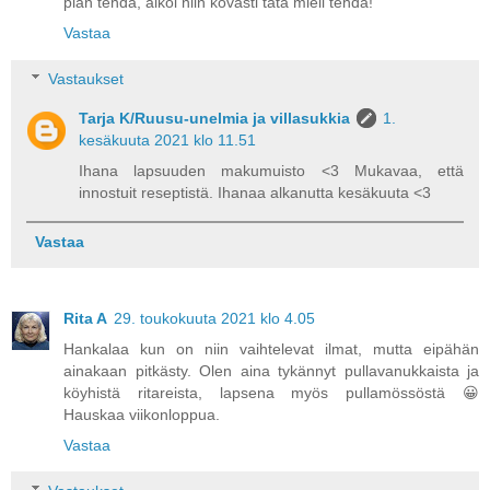
pian tehdä, alkoi niin kovasti tätä mieli tehdä!
Vastaa
Vastaukset
Tarja K/Ruusu-unelmia ja villasukkia
1.
kesäkuuta 2021 klo 11.51
Ihana lapsuuden makumuisto <3 Mukavaa, että
innostuit reseptistä. Ihanaa alkanutta kesäkuuta <3
Vastaa
Rita A
29. toukokuuta 2021 klo 4.05
Hankalaa kun on niin vaihtelevat ilmat, mutta eipähän
ainakaan pitkästy. Olen aina tykännyt pullavanukkaista ja
köyhistä ritareista, lapsena myös pullamössöstä 😀
Hauskaa viikonloppua.
Vastaa