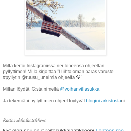
Milla kertoi Instagramissa neuloneensa ohjeellani
pyllyttimen! Milla kirjoittaa "Hiihtoloman paras varuste
#pyllytin @ruusu_unelmia ohjeella
💛".
Millan löydät IG:sta nimellä
@voihanvillasukka
.
Ja tekemiäni pyllyttimien ohjeet löytyvät
blogini arkistosta
ni.
Raitasukkalaatikkoni
Nyt olen neulonut raitasukkalaatikkooni
Lontoon rae-