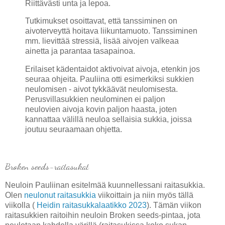
Riittävästi unta ja lepoa.
Tutkimukset osoittavat, että tanssiminen on
aivoterveyttä hoitava liikuntamuoto. Tanssiminen
mm. lievittää stressiä, lisää aivojen valkeaa
ainetta ja parantaa tasapainoa.
Erilaiset kädentaidot aktivoivat aivoja, etenkin jos
seuraa ohjeita. Pauliina otti esimerkiksi sukkien
neulomisen - aivot tykkäävät neulomisesta.
Perusvillasukkien neulominen ei paljon
neulovien aivoja kovin paljon haasta, joten
kannattaa välillä neuloa sellaisia sukkia, joissa
joutuu seuraamaan ohjetta.
Broken seeds-raitasukat
Neuloin Pauliinan esitelmää kuunnellessani raitasukkia.
Olen
neulonut raitasukkia
viikoittain ja niin myös tällä
viikolla (
Heidin raitasukkalaatikko 2023
). Tämän viikon
raitasukkien raitoihin neuloin Broken seeds-pintaa, jota