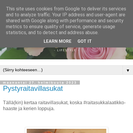
This site uses cookies from Google to deliver its services
and to analyze traffic. Your IP address and user-agent are
shared with Google along with performance and security
metrics to ensure quality of service, generate usage
statistics, and to detect and address abuse.
LEARN MORE
GOT IT
▼
maanantai 27. helmikuuta 2023
Pystyraitavillasukat
Tällä(kin) kertaa raitavillasukat, koska #raitasukkalaatikko-
haaste ja kerien loppuja.