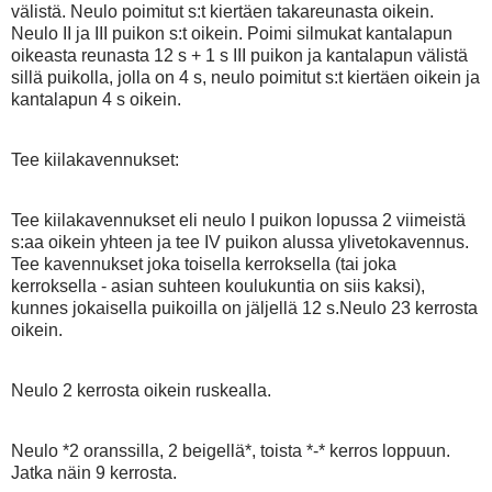
välistä. Neulo poimitut s:t kiertäen takareunasta oikein.
Neulo II ja III puikon s:t oikein. Poimi silmukat kantalapun
oikeasta reunasta 12 s + 1 s III puikon ja kantalapun välistä
sillä puikolla, jolla on 4 s, neulo poimitut s:t kiertäen oikein ja
kantalapun 4 s oikein.
Tee kiilakavennukset:
Tee
kiilakavennukset eli
neulo I puikon lopussa 2 viimeistä
s:aa oikein yhteen ja tee IV puikon alussa ylivetokavennus.
Tee kavennukset joka toisella kerroksella (tai joka
kerroksella - asian suhteen koulukuntia on siis kaksi),
kunnes jokaisella puikoilla on jäljellä 12 s.
Neulo 23 kerrosta
oikein.
Neulo 2 kerrosta oikein ruskealla.
Neulo *2 oranssilla, 2 beigellä*, toista *-* kerros loppuun.
Jatka näin 9 kerrosta.