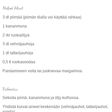
Helpot blinit
3 dl piimää (piimän tilalla voi käyttää rahkaa)
1 kananmuna
2 rkl ruokaöljyä
3 dl vehnäjauhoja
1 dl tattarijauhoja
0,5 tl ruokasoodaa
Paistamiseen voita tai juoksevaa margariinia.
Valmistus
Sekoita piimä, kananmuna ja öljy kulhossa.
Yhdistä kuivat aineet keskenään (vehnäjauhot, tattarijauhot,
sooda).