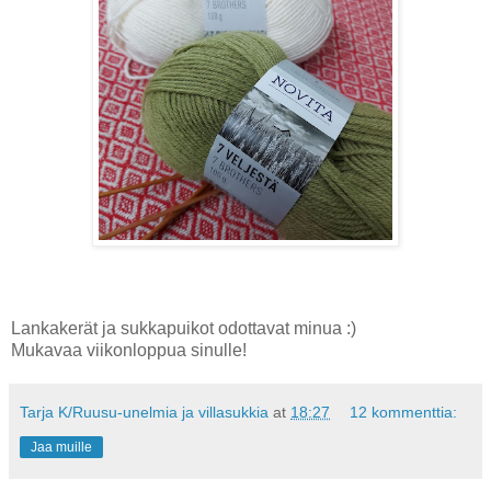
Lankakerät ja sukkapuikot odottavat minua :)
Mukavaa viikonloppua sinulle!
Tarja K/Ruusu-unelmia ja villasukkia
at
18:27
12 kommenttia:
Jaa muille