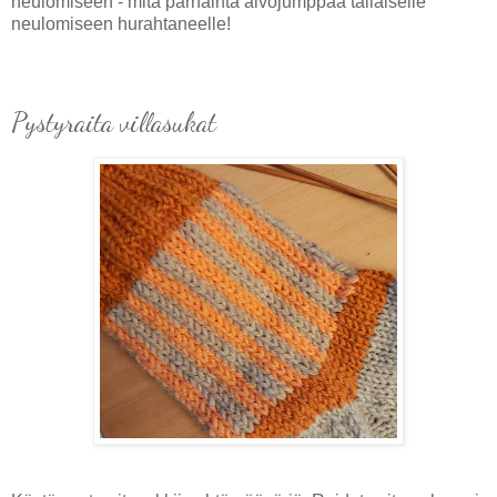
neulomiseen - mitä parhainta aivojumppaa tällaiselle
neulomiseen hurahtaneelle!
Pystyraita villasukat