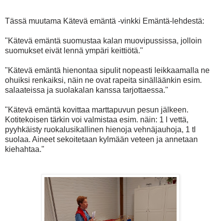
Tässä muutama Kätevä emäntä -vinkki Emäntä-lehdestä:
"Kätevä emäntä suomustaa kalan muovipussissa, jolloin
suomukset eivät lennä ympäri keittiötä."
"Kätevä emäntä hienontaa sipulit nopeasti leikkaamalla ne
ohuiksi renkaiksi, näin ne ovat rapeita sinälläänkin esim.
salaateissa ja suolakalan kanssa tarjottaessa."
"Kätevä emäntä kovittaa marttapuvun pesun jälkeen.
Kotitekoisen tärkin voi valmistaa esim. näin: 1 l vettä,
pyyhkäisty ruokalusikallinen hienoja vehnäjauhoja, 1 tl
suolaa. Aineet sekoitetaan kylmään veteen ja annetaan
kiehahtaa."