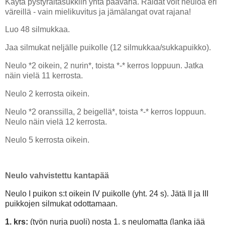
Käytä pystyraitasukkiin yhtä pääväriä. Raidat voit neuloa eri
väreillä - vain mielikuvitus ja jämälangat ovat rajana!
Luo 48 silmukkaa.
Jaa silmukat neljälle puikolle (12 silmukkaa/sukkapuikko).
Neulo *2 oikein, 2 nurin*, toista *-* kerros loppuun. Jatka
näin vielä 11 kerrosta.
Neulo 2 kerrosta oikein.
Neulo *2 oranssilla, 2 beigellä*, toista *-* kerros loppuun.
Neulo näin vielä 12 kerrosta.
Neulo 5 kerrosta oikein.
Neulo vahvistettu kantapää
Neulo I puikon s:t oikein IV puikolle (yht. 24 s). Jätä II ja III
puikkojen silmukat odottamaan.
1. krs:
(työn nurja puoli) nosta 1. s neulomatta (lanka jää