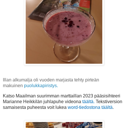
Illan alkumalja oli vuoden marjasta tehty pirteän
makuinen
puolukkapiristys.
Katso Maailman suurimman marttaillan 2023 pääsisihteeri
Marianne Heikkilän juhlapuhe videona
täältä.
Tekstiversion
samaisesta puheesta voit lukea
word-tiedostona täältä
.