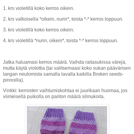
1. krs violetillä koko kerros oikein.
2. krs valkoisella *oikein, nurin*, toista *-* kerros loppuun.
3. krs violetillä koko kerros oikein.
4. krs violetillä *nurin, oikein*, toista *-* kerros loppuun.
Jatka haluamasi kerros määrä. Vaihda raitasukissa värejä,
mutta käytä violettia (tai valitsemaasi koko sukan päävärisen
langan neulomista samalla tavalla kaikilla Broken seeds-
pinnoilla).
Vinkki: kerrosten vaihtumiskohtaa ei juurikaan huomaa, jos
viimeisellä puikolla on pariton määrä silmukoita.