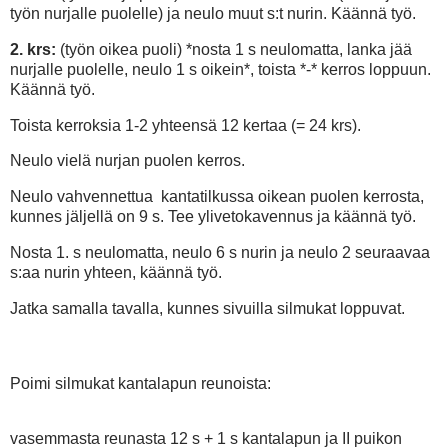
työn nurjalle puolelle) ja neulo muut s:t nurin. Käännä työ.
2. krs:
(työn oikea puoli) *nosta 1 s neulomatta, lanka jää
nurjalle puolelle, neulo 1 s oikein*, toista *-* kerros loppuun.
Käännä työ.
Toista kerroksia 1-2 yhteensä 12 kertaa (= 24 krs).
Neulo vielä nurjan puolen kerros.
Neulo vahvennettua kantatilkussa oikean puolen kerrosta,
kunnes jäljellä on 9 s. Tee ylivetokavennus ja käännä työ.
Nosta 1. s neulomatta, neulo 6 s nurin ja neulo 2 seuraavaa
s:aa nurin yhteen, käännä työ.
Jatka samalla tavalla, kunnes sivuilla silmukat loppuvat.
Poimi silmukat kantalapun reunoista:
vasemmasta reunasta 12 s + 1 s kantalapun ja II puikon