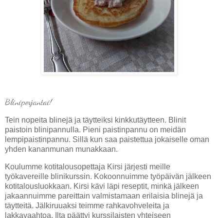
Bliniperjantai!
Tein nopeita blinejä ja täytteiksi kinkkutäytteen. Blinit
paistoin blinipannulla. Pieni paistinpannu on meidän
lempipaistinpannu. Sillä kun saa paistettua jokaiselle oman
yhden kananmunan munakkaan.
Koulumme kotitalousopettaja Kirsi järjesti meille
työkavereille blinikurssin. Kokoonnuimme työpäivän jälkeen
kotitalousluokkaan. Kirsi kävi läpi reseptit, minkä jälkeen
jakaannuimme pareittain valmistamaan erilaisia blinejä ja
täytteitä. Jälkiruuaksi teimme rahkavohveleita ja
lakkavaahtoa. Ilta päättyi kurssilaisten yhteiseen