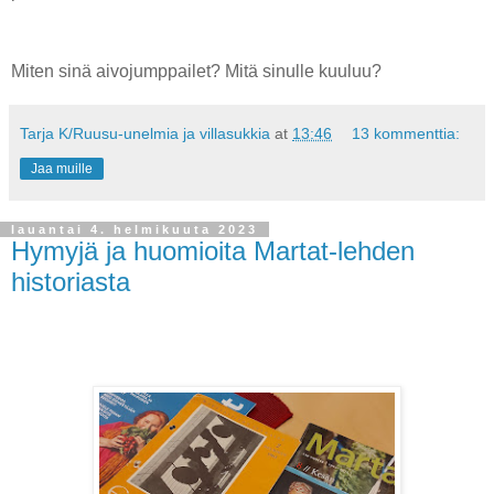
Miten sinä aivojumppailet? Mitä sinulle kuuluu?
Tarja K/Ruusu-unelmia ja villasukkia
at
13:46
13 kommenttia:
Jaa muille
lauantai 4. helmikuuta 2023
Hymyjä ja huomioita Martat-lehden
historiasta