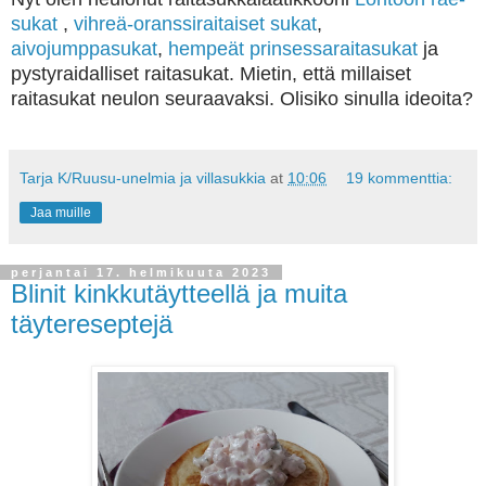
sukat
,
vihreä-oranssiraitaiset sukat
,
aivojumppasukat
,
hempeät prinsessaraitasukat
ja
pystyraidalliset raitasukat. Mietin, että millaiset
raitasukat neulon seuraavaksi. Olisiko sinulla ideoita?
Tarja K/Ruusu-unelmia ja villasukkia
at
10:06
19 kommenttia:
Jaa muille
perjantai 17. helmikuuta 2023
Blinit kinkkutäytteellä ja muita
täytereseptejä