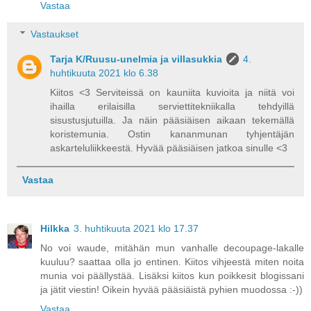
Vastaa
Vastaukset
Tarja K/Ruusu-unelmia ja villasukkia
4.
huhtikuuta 2021 klo 6.38
Kiitos <3 Serviteissä on kauniita kuvioita ja niitä voi
ihailla erilaisilla serviettitekniikalla tehdyillä
sisustusjutuilla. Ja näin pääsiäisen aikaan tekemällä
koristemunia. Ostin kananmunan tyhjentäjän
askarteluliikkeestä. Hyvää pääsiäisen jatkoa sinulle <3
Vastaa
Hilkka
3. huhtikuuta 2021 klo 17.37
No voi waude, mitähän mun vanhalle decoupage-lakalle
kuuluu? saattaa olla jo entinen. Kiitos vihjeestä miten noita
munia voi päällystää. Lisäksi kiitos kun poikkesit blogissani
ja jätit viestin! Oikein hyvää pääsiäistä pyhien muodossa :-))
Vastaa