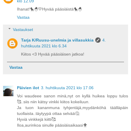
klo 12.09
Ihanat!🐤🐣💛Hyvää pääsiäistä🐤🐣
Vastaa
Vastaukset
Tarja K/Ruusu-unelmia ja villasukkia
4.
huhtikuuta 2021 klo 6.34
Kiitos <3 Hyvää pääsiäisen jatkoa!
Vastaa
Päivien ilot
3. huhtikuuta 2021 klo 17.06
Voi waudeee sanon minä,nyt on kyllä huikea loppu tulos
🥰..siis niin kätsy vinkki kiitos kokeiluun.
Ja tuon kananmuna tyhjentäjä,myydänköhä täälläpäin
tuollaista..täytyypä ottaa selvää🤔
Hyviä vinkkejä kiitti🥰
Iloa,aurinkoa sinulle pääsiäisaikaasi🐥