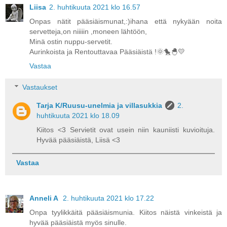
Liisa
2. huhtikuuta 2021 klo 16.57
Onpas nätit pääsiäismunat,:)ihana että nykyään noita
servetteja,on niiiiin ,moneen lähtöön,
Minä ostin nuppu-servetit.
Aurinkoista ja Rentouttavaa Pääsiäistä !🌞🐤🐣💛
Vastaa
Vastaukset
Tarja K/Ruusu-unelmia ja villasukkia
2.
huhtikuuta 2021 klo 18.09
Kiitos <3 Servietit ovat usein niin kauniisti kuvioituja.
Hyvää pääsiäistä, Liisä <3
Vastaa
Anneli A
2. huhtikuuta 2021 klo 17.22
Onpa tyylikkäitä pääsiäismunia. Kiitos näistä vinkeistä ja
hyvää pääsiäistä myös sinulle.