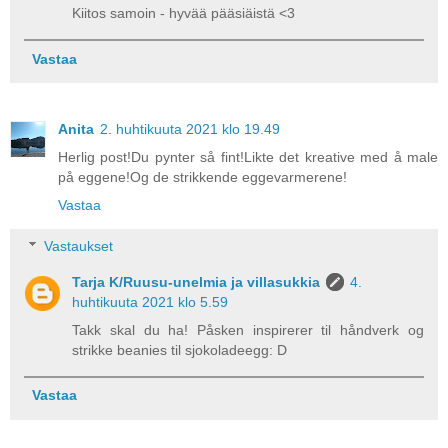
Kiitos samoin - hyvää pääsiäistä <3
Vastaa
Anita
2. huhtikuuta 2021 klo 19.49
Herlig post!Du pynter så fint!Likte det kreative med å male
på eggene!Og de strikkende eggevarmerene!
Vastaa
Vastaukset
Tarja K/Ruusu-unelmia ja villasukkia
4.
huhtikuuta 2021 klo 5.59
Takk skal du ha! Påsken inspirerer til håndverk og
strikke beanies til sjokoladeegg: D
Vastaa