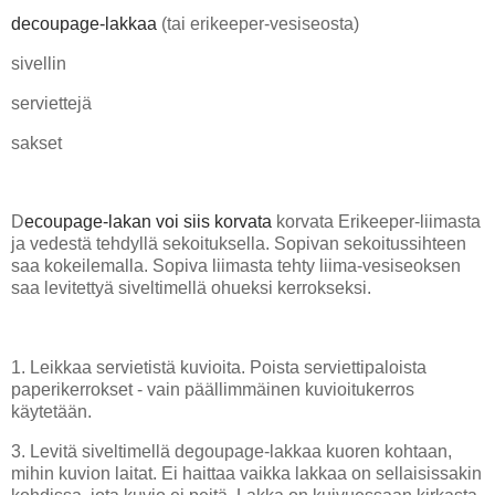
decoupage-lakkaa
(tai erikeeper-vesiseosta)
sivellin
serviettejä
sakset
D
ecoupage-lakan voi siis korvata
korvata Erikeeper-liimasta
ja vedestä tehdyllä sekoituksella. Sopivan sekoitussihteen
saa kokeilemalla. Sopiva liimasta tehty liima-vesiseoksen
saa levitettyä siveltimellä ohueksi kerrokseksi.
1. Leikkaa servietistä kuvioita. Poista serviettipaloista
paperikerrokset - vain päällimmäinen kuvioitukerros
käytetään.
3. Levitä siveltimellä degoupage-lakkaa kuoren kohtaan,
mihin kuvion laitat. Ei haittaa vaikka lakkaa on sellaisissakin