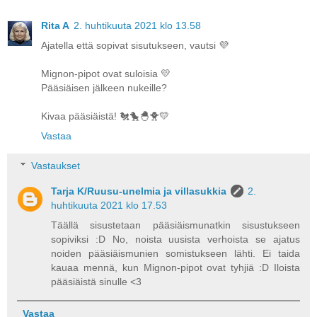
Rita A
2. huhtikuuta 2021 klo 13.58
Ajatella että sopivat sisutukseen, vautsi 💜
Mignon-pipot ovat suloisia 💛
Pääsiäisen jälkeen nukeille?
Kivaa pääsiäistä! 🐔🐤🐣🐥💛
Vastaa
Vastaukset
Tarja K/Ruusu-unelmia ja villasukkia
2.
huhtikuuta 2021 klo 17.53
Täällä sisustetaan pääsiäismunatkin sisustukseen
sopiviksi :D No, noista uusista verhoista se ajatus
noiden pääsiäismunien somistukseen lähti. Ei taida
kauaa mennä, kun Mignon-pipot ovat tyhjiä :D Iloista
pääsiäistä sinulle <3
Vastaa