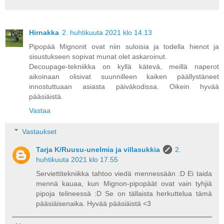
Hirnakka
2. huhtikuuta 2021 klo 14.13
Pipopää Mignonit ovat niin suloisia ja todella hienot ja
sisustukseen sopivat munat olet askaroinut.
Decoupage-tekniikka on kyllä kätevä, meillä naperot
aikoinaan olisivat suunnilleen kaiken päällystäneet
innostuttuaan asiasta päiväkodissa. Oikein hyvää
pääsiäistä.
Vastaa
Vastaukset
Tarja K/Ruusu-unelmia ja villasukkia
2.
huhtikuuta 2021 klo 17.55
Serviettitekniikka tahtoo viedä mennessään :D Ei taida
mennä kauaa, kun Mignon-pipopäät ovat vain tyhjiä
pipoja telineessä :D Se on tällaista herkuttelua tämä
pääsiäisenaika. Hyvää pääsiäistä <3