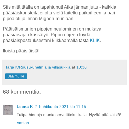
Siis mitä täällä on tapahtunut! Aika jännän juttu - kaikkia
pääsiäiskoristeita ei oltu vielä laitettu paikoilleen ja pari
pipoa oli jo ilman Mignon-muniaan!
Pääisäismunien pipojen neulominen on mukava
pääsiäisajan kässätyö. Pipon ohjeen löydät
pääsiäispostauksestani klikkaamalla tästä
KLIK
.
Iloista pääisiäistä!
Tarja K/Ruusu-unelmia ja villasukkia
at
10:38
Jaa muille
68 kommenttia:
Leena K
2. huhtikuuta 2021 klo 11.15
Tulipa hienoja munia servettitekniikalla. Hyvää pääsiäistä!
Vastaa