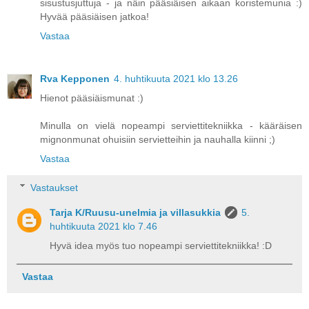
sisustusjuttuja - ja näin pääsiäisen aikaan koristemunia :)
Hyvää pääsiäisen jatkoa!
Vastaa
Rva Kepponen
4. huhtikuuta 2021 klo 13.26
Hienot pääsiäismunat :)
Minulla on vielä nopeampi serviettitekniikka - kääräisen
mignonmunat ohuisiin servietteihin ja nauhalla kiinni ;)
Vastaa
Vastaukset
Tarja K/Ruusu-unelmia ja villasukkia
5.
huhtikuuta 2021 klo 7.46
Hyvä idea myös tuo nopeampi serviettitekniikka! :D
Vastaa