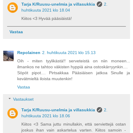
Tarja K/Ruusu-unelmia ja villasukkia
2.
huhtikuuta 2021 klo 18.04
Kiitos <3 Hyvää pääsiäistä!
Vastaa
Repolainen
2. huhtikuuta 2021 klo 15.13
Oih - miten tyylikästä!! serveteistä on niin moneen...
ilmankos ne tahtoo väkisten hyppiä aina ostoskärryynkin....
Söpöt pipot.... Pirtsakkaa Pääsiäisen jatkoa Sinulle ja
kevätmieltä iloista muutenkin!
Vastaa
Vastaukset
Tarja K/Ruusu-unelmia ja villasukkia
2.
huhtikuuta 2021 klo 18.06
Kiitos <3 Sama juttu minullakin, että serviettejä ostan
joskus ihan vain askartelua varten. Kiitos samoin -