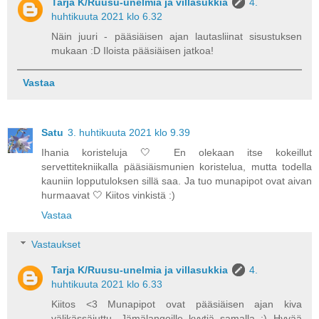
Tarja K/Ruusu-unelmia ja villasukkia
4.
huhtikuuta 2021 klo 6.32
Näin juuri - pääsiäisen ajan lautasliinat sisustuksen
mukaan :D Iloista pääsiäisen jatkoa!
Vastaa
Satu
3. huhtikuuta 2021 klo 9.39
Ihania koristeluja 🤍 En olekaan itse kokeillut
servettitekniikalla pääsiäismunien koristelua, mutta todella
kauniin lopputuloksen sillä saa. Ja tuo munapipot ovat aivan
hurmaavat 🤍 Kiitos vinkistä :)
Vastaa
Vastaukset
Tarja K/Ruusu-unelmia ja villasukkia
4.
huhtikuuta 2021 klo 6.33
Kiitos <3 Munapipot ovat pääsiäisen ajan kiva
välikässäjuttu. Jämälangoille kyytiä samalla :) Hyvää