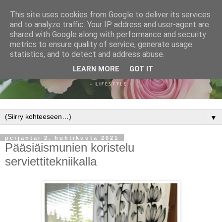
This site uses cookies from Google to deliver its services
and to analyze traffic. Your IP address and user-agent are
shared with Google along with performance and security
metrics to ensure quality of service, generate usage
statistics, and to detect and address abuse.
LEARN MORE
GOT IT
▼
perjantai 2. huhtikuuta 2021
Pääsiäismunien koristelu
serviettitekniikalla