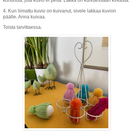
kohdissa, jota kuvio ei peitä. Lakka on kuivuessaan kirkasta.
4. Kun liimattu kuvio on kuivanut, sivele lakkaa kuvion
päälle. Anna kuivaa.
Toista tarvittaessa.