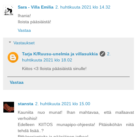
Sara - Villa Emilia
2. huhtikuuta 2021 klo 14.32
Ihania!
Iloista pääsiäistä!
Vastaa
Vastaukset
Tarja K/Ruusu-unelmia ja villasukkia
2.
huhtikuuta 2021 klo 18.02
Kiitos <3 Iloista pääsiäistä sinulle!
Vastaa
stansta
2. huhtikuuta 2021 klo 15.00
Kauniita nuo munat! Ihan mahtavaa, että mallaavat
verhoihisi!
Edelleen KIITOS munapipo-ohjeesta! Pitäisiköhän niitä
tehdä lisää..?
Pitkäperjantaita ja pääsiäisen jatkoa!