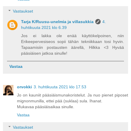
Vastaukset
Tarja K/Ruusu-unelmia ja villasukkia
4.
huhtikuuta 2021 klo 6.39
Jos ei lakka ole enää käyttökelpoinen, niin
Erikeepervesiseos sopii tähän tekniikkaan tosi hyvin.
Tapaamisiin postausten äärellä, Hilkka <3 Hyvää
pääsiäisen jatkoa sinulle!
Vastaa
orvokki
3. huhtikuuta 2021 klo 17.53
Jo on kauniit pääsiäismunakoristelut. Ja nuo pienet piposet
mignonmunilla, ettei pää (suklaa) sula. Ihanat.
Mukavaa pääsiäisaikaa sinulle.
Vastaa
Vastaukset