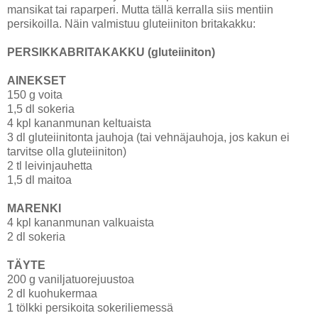
mansikat tai raparperi. Mutta tällä kerralla siis mentiin
persikoilla. Näin valmistuu gluteiiniton britakakku:
PERSIKKABRITAKAKKU (gluteiiniton)
AINEKSET
150 g voita
1,5 dl sokeria
4 kpl kananmunan keltuaista
3 dl gluteiinitonta jauhoja (tai vehnäjauhoja, jos kakun ei
tarvitse olla gluteiiniton)
2 tl leivinjauhetta
1,5 dl maitoa
MARENKI
4 kpl kananmunan valkuaista
2 dl sokeria
TÄYTE
200 g vaniljatuorejuustoa
2 dl kuohukermaa
1 tölkki persikoita sokeriliemessä