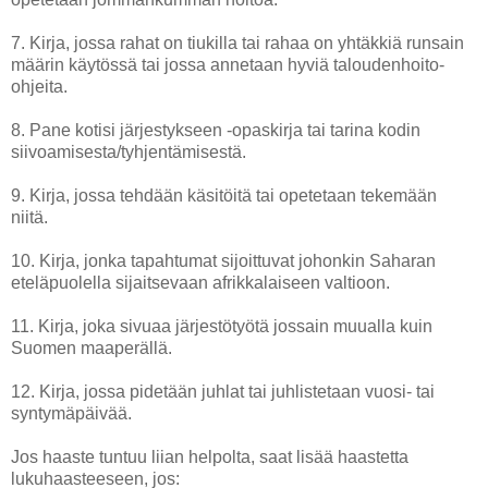
7. Kirja, jossa rahat on tiukilla tai rahaa on yhtäkkiä runsain
määrin käytössä tai jossa annetaan hyviä taloudenhoito-
ohjeita.
8. Pane kotisi järjestykseen -opaskirja tai tarina kodin
siivoamisesta/tyhjentämisestä.
9. Kirja, jossa tehdään käsitöitä tai opetetaan tekemään
niitä.
10. Kirja, jonka tapahtumat sijoittuvat johonkin Saharan
eteläpuolella sijaitsevaan afrikkalaiseen valtioon.
11. Kirja, joka sivuaa järjestötyötä jossain muualla kuin
Suomen maaperällä.
12. Kirja, jossa pidetään juhlat tai juhlistetaan vuosi- tai
syntymäpäivää.
Jos haaste tuntuu liian helpolta, saat lisää haastetta
lukuhaasteeseen, jos: