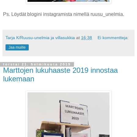
Ps. Löydät blogini instagramista nimellä ruusu_unelmia.
Tarja K/Ruusu-unelmia ja villasukkia
at
16:38
Ei kommentteja:
Jaa muille
torstai 21. helmikuuta 2019
Marttojen lukuhaaste 2019 innostaa
lukemaan