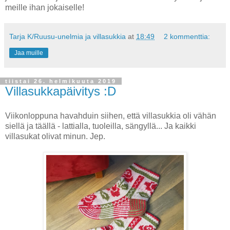
meille ihan jokaiselle!
Tarja K/Ruusu-unelmia ja villasukkia
at
18:49
2 kommenttia:
Jaa muille
tiistai 26. helmikuuta 2019
Villasukkapäivitys :D
Viikonloppuna havahduin siihen, että villasukkia oli vähän
siellä ja täällä - lattialla, tuoleilla, sängyllä... Ja kaikki
villasukat olivat minun. Jep.