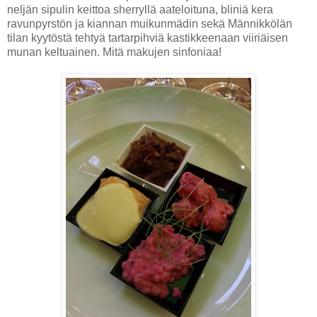
neljän sipulin keittoa sherryllä aateloituna, bliniä kera
ravunpyrstön ja kiannan muikunmädin sekä Männikkölän
tilan kyytöstä tehtyä tartarpihviä kastikkeenaan viiriäisen
munan keltuainen. Mitä makujen sinfoniaa!