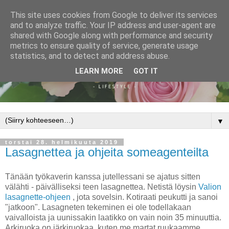
This site uses cookies from Google to deliver its services
and to analyze traffic. Your IP address and user-agent are
shared with Google along with performance and security
metrics to ensure quality of service, generate usage
statistics, and to detect and address abuse.
LEARN MORE
GOT IT
▼
torstai 28. helmikuuta 2019
Lasagnettea ja ohjeita someagenteilta
Tänään työkaverin kanssa jutellessani se ajatus sitten
välähti - päivälliseksi teen lasagnettea. Netistä löysin
Valion
lasagnette-ohjeen
, jota sovelsin. Kotiraati peukutti ja sanoi
"jatkoon". Lasagneten tekeminen ei ole todellakaan
vaivalloista ja uunissakin laatikko on vain noin 35 minuuttia.
Arkiruoka on järkiruokaa, kuten me martat ruukaamme