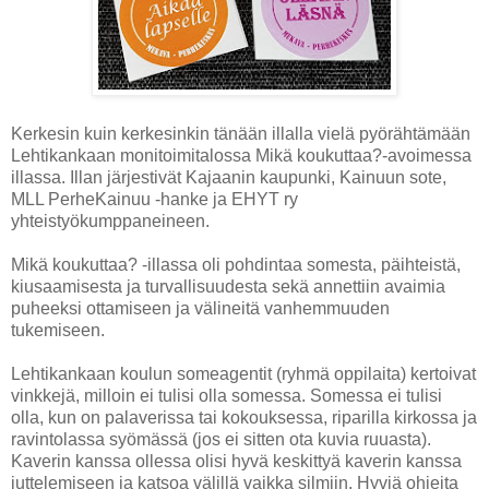
Kerkesin kuin kerkesinkin tänään illalla vielä pyörähtämään
Lehtikankaan monitoimitalossa Mikä koukuttaa?-avoimessa
illassa. Illan järjestivät Kajaanin kaupunki, Kainuun sote,
MLL PerheKainuu -hanke ja EHYT ry
yhteistyökumppaneineen.
Mikä koukuttaa? -illassa oli pohdintaa somesta, päihteistä,
kiusaamisesta ja turvallisuudesta sekä annettiin avaimia
puheeksi ottamiseen ja välineitä vanhemmuuden
tukemiseen.
Lehtikankaan koulun someagentit (ryhmä oppilaita) kertoivat
vinkkejä, milloin ei tulisi olla somessa. Somessa ei tulisi
olla, kun on palaverissa tai kokouksessa, riparilla kirkossa ja
ravintolassa syömässä (jos ei sitten ota kuvia ruuasta).
Kaverin kanssa ollessa olisi hyvä keskittyä kaverin kanssa
juttelemiseen ja katsoa välillä vaikka silmiin. Hyviä ohjeita