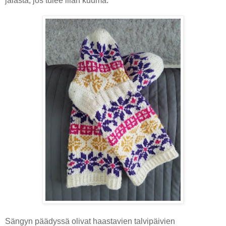
jalasta, jos tulee liian kuuma.
Sängyn päädyssä olivat haastavien talvipäivien