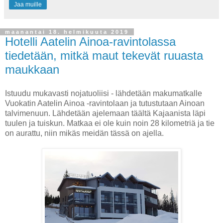
Jaa muille
maanantai 18. helmikuuta 2019
Hotelli Aatelin Ainoa-ravintolassa
tiedetään, mitkä maut tekevät ruuasta
maukkaan
Istuudu mukavasti nojatuoliisi - lähdetään makumatkalle
Vuokatin Aatelin Ainoa -ravintolaan ja tutustutaan Ainoan
talvimenuun. Lähdetään ajelemaan täältä Kajaanista läpi
tuulen ja tuiskun. Matkaa ei ole kuin noin 28 kilometriä ja tie
on aurattu, niin mikäs meidän tässä on ajella.