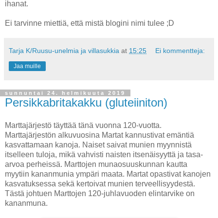
ihanat.
Ei tarvinne miettiä, että mistä blogini nimi tulee ;D
Tarja K/Ruusu-unelmia ja villasukkia
at
15:25
Ei kommentteja:
Jaa muille
sunnuntai 24. helmikuuta 2019
Persikkabritakakku (gluteiiniton)
Marttajärjestö täyttää tänä vuonna 120-vuotta.
Marttajärjestön alkuvuosina Martat kannustivat emäntiä
kasvattamaan kanoja. Naiset saivat munien myynnistä
itselleen tuloja, mikä vahvisti naisten itsenäisyyttä ja tasa-
arvoa perheissä. Marttojen munaosuuskunnan kautta
myytiin kananmunia ympäri maata. Martat opastivat kanojen
kasvatuksessa sekä kertoivat munien terveellisyydestä.
Tästä johtuen Marttojen 120-juhlavuoden elintarvike on
kananmuna.