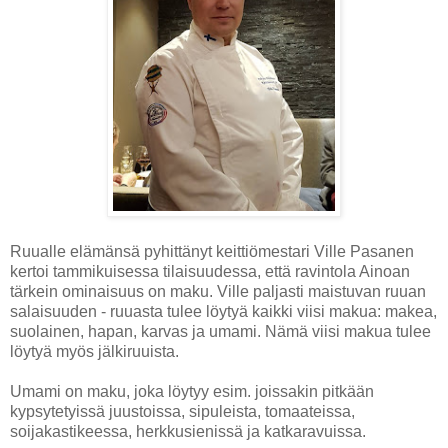
Ruualle elämänsä pyhittänyt keittiömestari Ville Pasanen
kertoi tammikuisessa tilaisuudessa, että ravintola Ainoan
tärkein ominaisuus on maku. Ville paljasti maistuvan ruuan
salaisuuden - ruuasta tulee löytyä kaikki viisi makua: makea,
suolainen, hapan, karvas ja umami. Nämä viisi makua tulee
löytyä myös jälkiruuista.
Umami on maku, joka löytyy esim. joissakin pitkään
kypsytetyissä juustoissa, sipuleista, tomaateissa,
soijakastikeessa, herkkusienissä ja katkaravuissa.