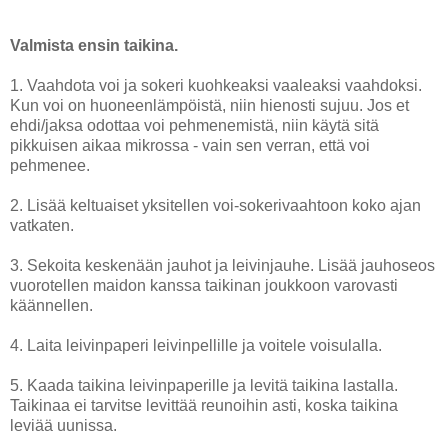
Valmista ensin taikina.
1. Vaahdota voi ja sokeri kuohkeaksi vaaleaksi vaahdoksi.
Kun voi on huoneenlämpöistä, niin hienosti sujuu. Jos et
ehdi/jaksa odottaa voi pehmenemistä, niin käytä sitä
pikkuisen aikaa mikrossa - vain sen verran, että voi
pehmenee.
2. Lisää keltuaiset yksitellen voi-sokerivaahtoon koko ajan
vatkaten.
3. Sekoita keskenään jauhot ja leivinjauhe. Lisää jauhoseos
vuorotellen maidon kanssa taikinan joukkoon varovasti
käännellen.
4. Laita leivinpaperi leivinpellille ja voitele voisulalla.
5. Kaada taikina leivinpaperille ja levitä taikina lastalla.
Taikinaa ei tarvitse levittää reunoihin asti, koska taikina
leviää uunissa.