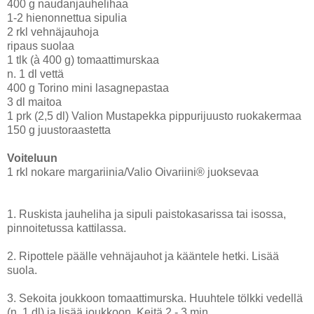
400 g naudanjauhelihaa
1-2 hienonnettua sipulia
2 rkl vehnäjauhoja
ripaus suolaa
1 tlk (à 400 g) tomaattimurskaa
n. 1 dl vettä
400 g Torino mini lasagnepastaa
3 dl maitoa
1 prk (2,5 dl) Valion Mustapekka pippurijuusto ruokakermaa
150 g juustoraastetta
Voiteluun
1 rkl nokare margariinia/Valio Oivariini® juoksevaa
1. Ruskista jauheliha ja sipuli paistokasarissa tai isossa,
pinnoitetussa kattilassa.
2. Ripottele päälle vehnäjauhot ja kääntele hetki. Lisää
suola.
3. Sekoita joukkoon tomaattimurska. Huuhtele tölkki vedellä
(n. 1 dl) ja lisää joukkoon. Keitä 2 - 3 min.