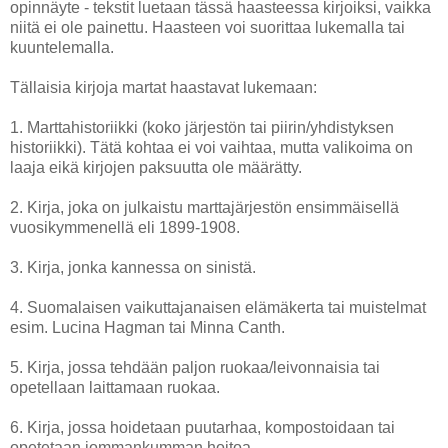
opinnäyte - tekstit luetaan tässä haasteessa kirjoiksi, vaikka
niitä ei ole painettu. Haasteen voi suorittaa lukemalla tai
kuuntelemalla.
Tällaisia kirjoja martat haastavat lukemaan:
1. Marttahistoriikki (koko järjestön tai piirin/yhdistyksen
historiikki). Tätä kohtaa ei voi vaihtaa, mutta valikoima on
laaja eikä kirjojen paksuutta ole määrätty.
2. Kirja, joka on julkaistu marttajärjestön ensimmäisellä
vuosikymmenellä eli 1899-1908.
3. Kirja, jonka kannessa on sinistä.
4. Suomalaisen vaikuttajanaisen elämäkerta tai muistelmat
esim. Lucina Hagman tai Minna Canth.
5. Kirja, jossa tehdään paljon ruokaa/leivonnaisia tai
opetellaan laittamaan ruokaa.
6. Kirja, jossa hoidetaan puutarhaa, kompostoidaan tai
opetetaan jommankumman hoitoa.