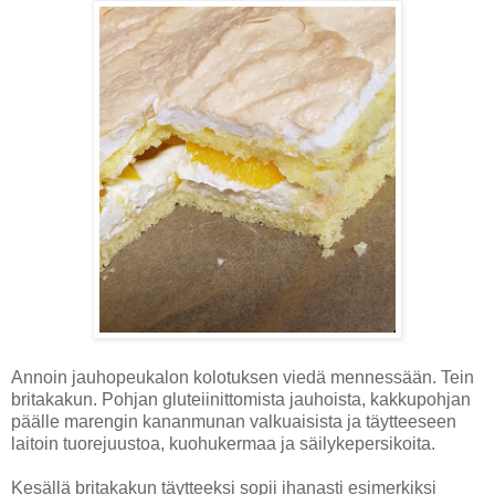
Annoin jauhopeukalon kolotuksen viedä mennessään. Tein
britakakun. Pohjan gluteiinittomista jauhoista, kakkupohjan
päälle marengin kananmunan valkuaisista ja täytteeseen
laitoin tuorejuustoa, kuohukermaa ja säilykepersikoita.
Kesällä britakakun täytteeksi sopii ihanasti esimerkiksi