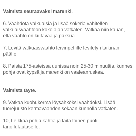
Valmista seuraavaksi marenki.
6. Vaahdota valkuaisia ja lisää sokeria vähitellen
valkuaisvaahtoon koko ajan vatkaten. Vatkaa niin kauan,
että vaahto on kiiltävää ja paksua.
7. Levitä valkuaisvaahto leivinpellille levitetyn taikinan
päälle.
8. Paista 175-asteissa uunissa noin 25-30 minuuttia, kunnes
pohja ovat kypsä ja marenki on vaaleanruskea.
Valmista täyte.
9. Vatkaa kuohukerma löysähköksi vaahdoksi. Lisää
tuorejuusto kermavaahdon sekaan kunnolla vatkaten.
10, Leikkaa pohja kahtia ja laita toinen puoli
tarjoilulautaselle.