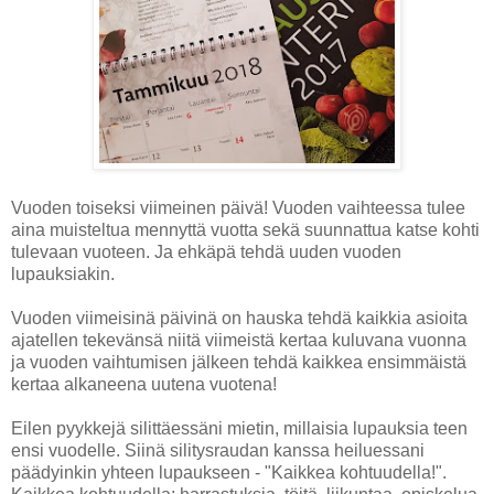
Vuoden toiseksi viimeinen päivä! Vuoden vaihteessa tulee
aina muisteltua mennyttä vuotta sekä suunnattua katse kohti
tulevaan vuoteen. Ja ehkäpä tehdä uuden vuoden
lupauksiakin.
Vuoden viimeisinä päivinä on hauska tehdä kaikkia asioita
ajatellen tekevänsä niitä viimeistä kertaa kuluvana vuonna
ja vuoden vaihtumisen jälkeen tehdä kaikkea ensimmäistä
kertaa alkaneena uutena vuotena!
Eilen pyykkejä silittäessäni mietin, millaisia lupauksia teen
ensi vuodelle. Siinä silitysraudan kanssa heiluessani
päädyinkin yhteen lupaukseen - "Kaikkea kohtuudella!".