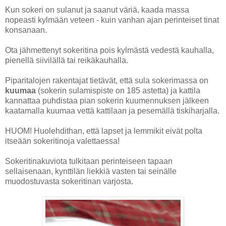
Kun sokeri on sulanut ja saanut väriä, kaada massa
nopeasti kylmään veteen - kuin vanhan ajan perinteiset tinat
konsanaan.
Ota jähmettenyt sokeritina pois kylmästä vedestä kauhalla,
pienellä siivilällä tai reikäkauhalla.
Piparitalojen rakentajat tietävät, että sula sokerimassa on
kuumaa
(sokerin sulamispiste on 185 astetta) ja kattila
kannattaa puhdistaa pian sokerin kuumennuksen jälkeen
kaatamalla kuumaa vettä kattilaan ja pesemällä tiskiharjalla.
HUOM! Huolehdithan, että lapset ja lemmikit eivät polta
itseään sokeritinoja valettaessa!
Sokeritinakuviota tulkitaan perinteiseen tapaan
sellaisenaan, kynttilän liekkiä vasten tai seinälle
muodostuvasta sokeritinan varjosta.