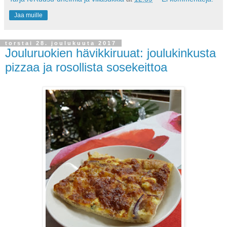
Jaa muille
torstai 28. joulukuuta 2017
Jouluruokien hävikkiruuat: joulukinkusta
pizzaa ja rosollista sosekeittoa