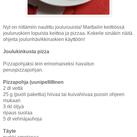
Nyt on riittämiin nautittu jouluruuista! Marttailin keittiössä
jouluruokien lopuista keittoa ja pizzaa. Kokeile sinäkin näitä
ohjeita joulunhävikkiruokien käyttöön!
Joulukinkusta pizza
Pizzapohjaksi tein erinomaiseksi havaitun
peruspizzapohjan.
Pizzapohja (uunipellillinen
2 dl vettä
25 g (puoli pakettia) hiivaa tai kuivahiivaa pussin ohjeen
mukaan
3 rkl öljyä
ripaus suolaa
5 dl vehnäjauhoja
Täyte