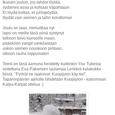
Ikuisen joulun, jos tahdot löytää,
sydämes avaa ja kohtaat Vapahtajan
Et löydä kultaa, et juhlapöytää,
löydät vain seimen ja tallin koruttoman
Joulu on taas, riemuitkaa nyt
lapsi on meille tänä yönä syntynyt
tulkoon toivo kansoille maan,
pääsköön vangit vankilastaan
uskon siemen nouskoon pintaan,
olkoon rauha loppumaton
Teinit on tänä aamuna herätetty kuitenkin You Tubesta
soitettuna Esa Pakarisen laulamaa Lentävä kalakukko -
biisiä. "Pyörät ne laaloivat: Kuopijoon käy tie!".
Tapaninpäivän ajelulle lähdetään Kuopijoon - katsomaan
Kalpa-Kärpät ottelua :)