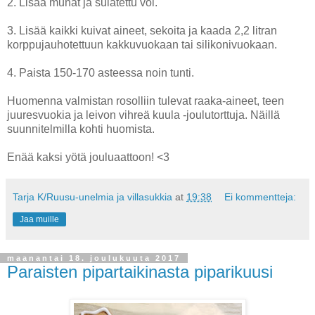
2. Lisää munat ja sulatettu voi.
3. Lisää kaikki kuivat aineet, sekoita ja kaada 2,2 litran
korppujauhotettuun kakkuvuokaan tai silikonivuokaan.
4. Paista 150-170 asteessa noin tunti.
Huomenna valmistan rosolliin tulevat raaka-aineet, teen
juuresvuokia ja leivon vihreä kuula -joulutorttuja. Näillä
suunnitelmilla kohti huomista.
Enää kaksi yötä jouluaattoon! <3
Tarja K/Ruusu-unelmia ja villasukkia
at
19:38
Ei kommentteja:
Jaa muille
maanantai 18. joulukuuta 2017
Paraisten pipartaikinasta piparikuusi