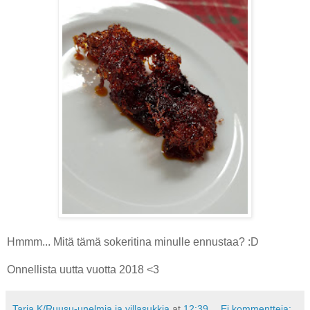
Hmmm... Mitä tämä sokeritina minulle ennustaa? :D
Onnellista uutta vuotta 2018 <3
Tarja K/Ruusu-unelmia ja villasukkia
at
12:39
Ei kommentteja: