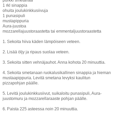
purkki smetanaa
1 rkl sinappia
ohuita joulukinkkusiivuja
1 punasipuli
mustapippuria
Aura-juustoa
mozzarellajuustoraastetta tai emmentaljuustoraastetta
1. Sekoita hiiva käden lämpöiseen veteen.
2. Lisää öljy ja ripaus suolaa veteen.
3. Sekoita sitten vehnäjauhot. Anna kohota 20 minuuttia.
4. Sekoita smetanaan ruokalusikallinen sinappia ja hieman
mustaapippuria. Levitä smetana levyksi kaulitun
pizzapohjan päälle.
5. Levitä joulukinkkusiivut, suikaloitu punasipuli, Aura-
juustomuru ja mozzarellaraaste pohjan päälle.
6. Paista 225 asteessa noin 20 minuuttia.