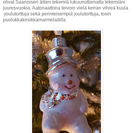
olivat Saarioisen äitien tekemiä lukuunottamatta tekemiäni
juuresvuokia. Aatonaattona leivoin vielä kerran vihreä kuula
-joulutorttuja sekä perinteisempiä joulutorttuja, tosin
puolukkakirsikkamarmeladilla.