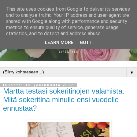
This site uses cookies from Google to deliver its services
and to analyze traffic. Your IP address and user-agent are
shared with Google along with performance and security
metrics to ensure quality of service, generate usage
statistics, and to detect and address abuse.
LEARN MORE
GOT IT
▼
lauantai 30. joulukuuta 2017
Martta testasi sokeritinojen valamista.
Mitä sokeritina minulle ensi vuodelle
ennustaa?