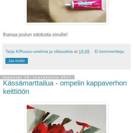
Ihanaa joulun odotusta sinulle!
Tarja K/Ruusu-unelmia ja villasukkia
at
19:49
Ei kommentteja:
Jaa muille
lauantai 16. joulukuuta 2017
Kässämarttailua - ompelin kappaverhon
keittiöön