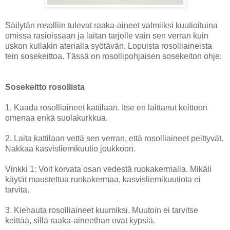
Säilytän rosolliin tulevat raaka-aineet valmiiksi kuutioituina
omissa rasioissaan ja laitan tarjolle vain sen verran kuin
uskon kullakin aterialla syötävän. Lopuista rosolliaineista
tein sosekeittoa. Tässä on rosollipohjaisen sosekeiton ohje:
Sosekeitto rosollista
1. Kaada rosolliaineet kattilaan. Itse en laittanut keittoon
omenaa enkä suolakurkkua.
2. Laita kattilaan vettä sen verran, että rosolliaineet peittyvät.
Nakkaa kasvisliemikuutio joukkoon.
Vinkki 1: Voit korvata osan vedestä ruokakermalla. Mikäli
käytät maustettua ruokakermaa, kasvisliemikuutiota ei
tarvita.
3. Kiehauta rosolliaineet kuumiksi. Muutoin ei tarvitse
keittää, sillä raaka-aineethan ovat kypsiä.