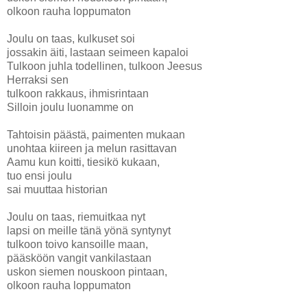
olkoon rauha loppumaton
Joulu on taas, kulkuset soi
jossakin äiti, lastaan seimeen kapaloi
Tulkoon juhla todellinen, tulkoon Jeesus
Herraksi sen
tulkoon rakkaus, ihmisrintaan
Silloin joulu luonamme on
Tahtoisin päästä, paimenten mukaan
unohtaa kiireen ja melun rasittavan
Aamu kun koitti, tiesikö kukaan,
tuo ensi joulu
sai muuttaa historian
Joulu on taas, riemuitkaa nyt
lapsi on meille tänä yönä syntynyt
tulkoon toivo kansoille maan,
pääsköön vangit vankilastaan
uskon siemen nouskoon pintaan,
olkoon rauha loppumaton