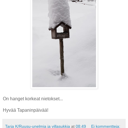
On hanget korkeat nietokset...
Hyvää Tapaninpäivää!
Tarja K/Ruusu-unelmia ja villasukkia
at
08:49
Ei kommentteja: