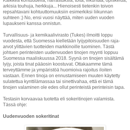
Kaikkea kohtuudella; harrastuksia, töitä, liikuntaa, opiskelua,
arkisia touhuja, herkkuja... Hienoisesti tietenkin toivon
repsahtavani kohtuuttomuuksiin esimerkiksi liikunnan
suhteen ;) No, ensi vuosi näyttää, miten uuden vuoden
lupaukseni kanssa onnistun.
Turvallisuus- ja kemikaalivirasto (Tukes) ilmoitti loppu
vuodesta, että Suomessa kielletään lyijypitoisuuden raja-
arvot ylittävien tuotteiden markkinoille tuominen. Tästä
johtuen perinteisten uudenvuoden tinojen myynti loppuu
Suomessa maaliskuussa 2018. Syynä on tinojen sisältämä
lyijy, joista tinat pääosin koostuvat. Ottakaamme tämä
terveyttämme ja ympäristöä huomioiva rajoitus iloiten
vastaan. Ennen tinoja on ennustamiseen muuten käytetty
sulatettua kynttilämassaa tai sinettivahaa, että ei tämä
tinojen valaminen ole edes ollut perinteistä perinteisin tapa.
Testasin korvaavaa tuotetta eli sokeritinojen valamista.
Tässä ohje:
Uudenvuoden sokeritinat