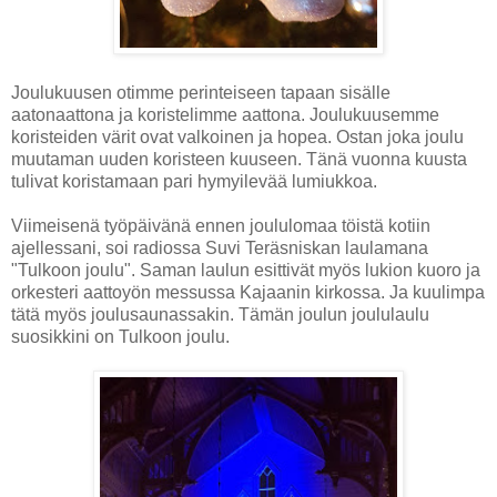
Joulukuusen otimme perinteiseen tapaan sisälle
aatonaattona ja koristelimme aattona. Joulukuusemme
koristeiden värit ovat valkoinen ja hopea. Ostan joka joulu
muutaman uuden koristeen kuuseen. Tänä vuonna kuusta
tulivat koristamaan pari hymyilevää lumiukkoa.
Viimeisenä työpäivänä ennen joululomaa töistä kotiin
ajellessani, soi radiossa Suvi Teräsniskan laulamana
"Tulkoon joulu". Saman laulun esittivät myös lukion kuoro ja
orkesteri aattoyön messussa Kajaanin kirkossa. Ja kuulimpa
tätä myös joulusaunassakin. Tämän joulun joululaulu
suosikkini on Tulkoon joulu.