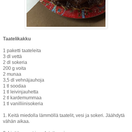
Taatelikakku
1 paketti taateleita
3 dl vettä
2 dl sokeria
200 g voita
2 munaa
3,5 dl vehnäjauhoja
1 tl soodaa
1 tl leivinjauhetta
2 tl kardemummaa
1 tl vanilliinisokeria
1. Keitä miedolla lämmöllä taatelit, vesi ja sokeri. Jäähdytä
vähän aikaa.