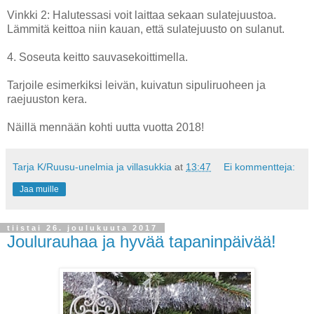
Vinkki 2: Halutessasi voit laittaa sekaan sulatejuustoa.
Lämmitä keittoa niin kauan, että sulatejuusto on sulanut.
4. Soseuta keitto sauvasekoittimella.
Tarjoile esimerkiksi leivän, kuivatun sipuliruoheen ja
raejuuston kera.
Näillä mennään kohti uutta vuotta 2018!
Tarja K/Ruusu-unelmia ja villasukkia
at
13:47
Ei kommentteja:
Jaa muille
tiistai 26. joulukuuta 2017
Joulurauhaa ja hyvää tapaninpäivää!