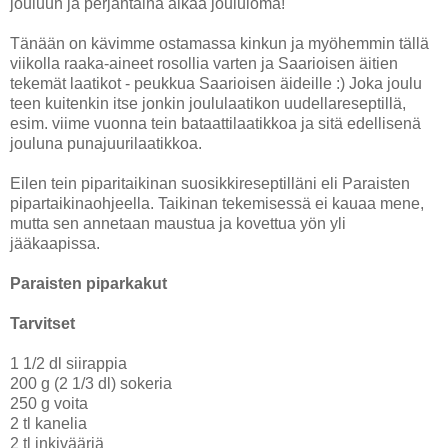
jouluun ja perjantaina alkaa joululoma!
Tänään on kävimme ostamassa kinkun ja myöhemmin tällä
viikolla raaka-aineet rosollia varten ja Saarioisen äitien
tekemät laatikot - peukkua Saarioisen äideille :) Joka joulu
teen kuitenkin itse jonkin joululaatikon uudellareseptillä,
esim. viime vuonna tein bataattilaatikkoa ja sitä edellisenä
jouluna punajuurilaatikkoa.
Eilen tein piparitaikinan suosikkireseptilläni eli Paraisten
pipartaikinaohjeella. Taikinan tekemisessä ei kauaa mene,
mutta sen annetaan maustua ja kovettua yön yli
jääkaapissa.
Paraisten piparkakut
Tarvitset
1 1/2 dl siirappia
200 g (2 1/3 dl) sokeria
250 g voita
2 tl kanelia
2 tl inkivääriä