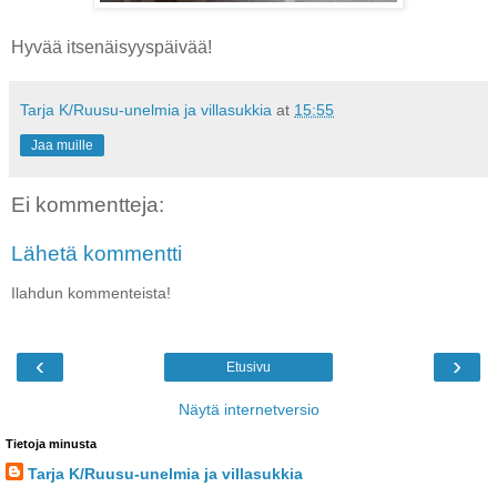
Hyvää itsenäisyyspäivää!
Tarja K/Ruusu-unelmia ja villasukkia
at
15:55
Jaa muille
Ei kommentteja:
Lähetä kommentti
Ilahdun kommenteista!
‹
›
Etusivu
Näytä internetversio
Tietoja minusta
Tarja K/Ruusu-unelmia ja villasukkia