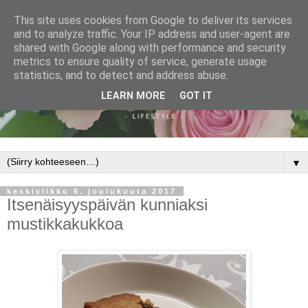
This site uses cookies from Google to deliver its services
and to analyze traffic. Your IP address and user-agent are
shared with Google along with performance and security
metrics to ensure quality of service, generate usage
statistics, and to detect and address abuse.
LEARN MORE
GOT IT
▼
keskiviikko 6. joulukuuta 2017
Itsenäisyyspäivän kunniaksi
mustikkakukkoa