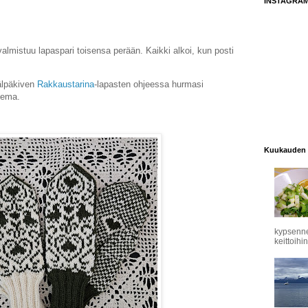
INSTAGRA
almistuu lapaspari toisensa perään. Kaikki alkoi, kun posti
älpäkiven
Rakkaustarina
-lapasten ohjeessa hurmasi
eema.
Kuukauden 
kypsennet
keittoihin