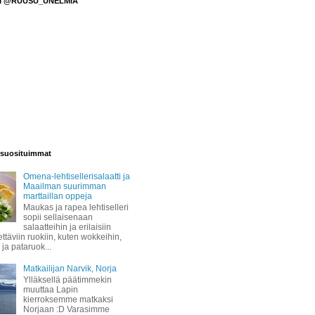
M @RUUSU_UNELMIA
suosituimmat
Omena-lehtisellerisalaatti ja
Maailman suurimman
marttaillan oppeja
Maukas ja rapea lehtiselleri
sopii sellaisenaan
salaatteihin ja erilaisiin
täviin ruokiin, kuten wokkeihin,
 ja pataruok...
Matkailijan Narvik, Norja
Ylläksellä päätimmekin
muuttaa Lapin
kierroksemme matkaksi
Norjaan :D Varasimme