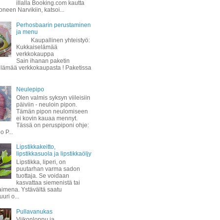
illalla Booking.com kautta
oneen Narvikiin, katsoi...
Perhosbaarin perustaminen
ja menu
Kaupallinen yhteistyö:
Kukkaiselämää
verkkokauppa
Sain ihanan paketin
lämää verkkokaupasta ! Paketissa
Neulepipo
Olen valmis syksyn viileisiin
päiviin - neuloin pipon.
Tämän pipon neulomiseen
ei kovin kauaa mennyt.
Tässä on peruspiponi ohje:
 P...
Lipstikkakeitto,
lipstikkasuola ja lipstikkaöljy
Lipstikka, liperi, on
puutarhan varma sadon
tuottaja. Se voidaan
kasvattaa siemenistä tai
taimena. Ystävältä saatu
uuri o...
Pullavanukas
Viikonloppu ja