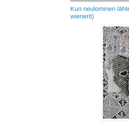
Kun neulominen lähtee
wienerit)