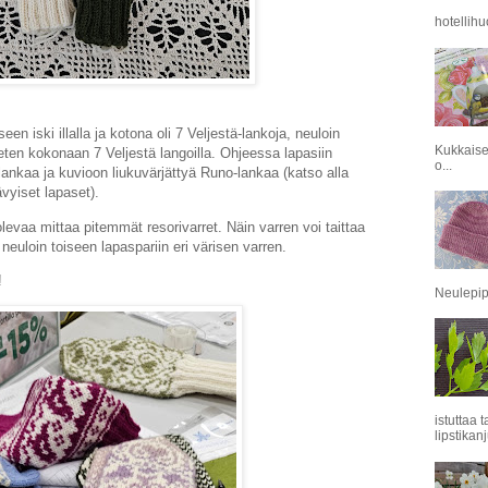
hotellihu
en iski illalla ja kotona oli 7 Veljestä-lankoja, neuloin
Kukkaise
ten kokonaan 7 Veljestä langoilla. Ohjeessa lapasiin
o...
ankaa ja kuvioon liukuvärjättyä Runo-lankaa (katso alla
ävyiset lapaset).
olevaa mittaa pitemmät resorivarret. Näin varren voi taittaa
 neuloin toiseen lapaspariin eri värisen varren.
!
Neulepipo
istuttaa 
lipstikanj