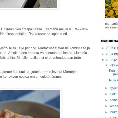
marttapä
ohjelma o
a Prisman Neulontapäivässä. Teemana meillä oli Rakkaus-
den inspiraatioksi Rakkaustarina-lapasia eri
Blogiarkisto
rtoille tullut jo perinne. Martat opastavat neulomisessa ja
►
2025
(1)
nassa. Asiakkaiden kanssa vaihdetaan neulontakuulumisia
►
2024
(9)
äsitöihin. Minulle itselleni ei ollut entuudestaan tuttu
▼
2023
(2
▼
lokak
Kun ne
damme kuulumisia, juttelemme tulevista Marttojen
(re
n kerroksen neuloa omia neuletöitämme.
Ruskal
►
syys
►
eloku
►
hein
►
kesä
►
touko