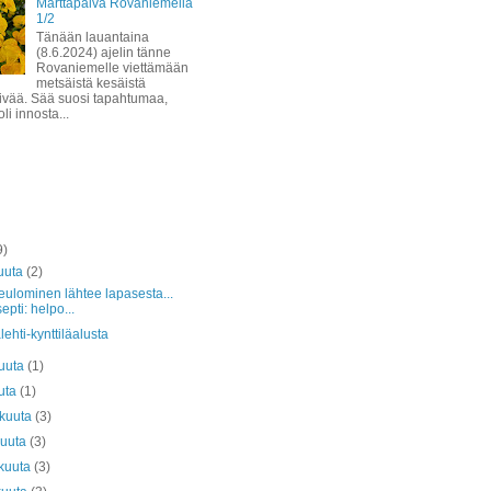
Marttapäivä Rovaniemellä
1/2
Tänään lauantaina
(8.6.2024) ajelin tänne
Rovaniemelle viettämään
metsäistä kesäistä
ivää. Sää suosi tapahtumaa,
li innosta...
9)
uuta
(2)
ulominen lähtee lapasesta...
septi: helpo...
ehti-kynttiläalusta
kuuta
(1)
uta
(1)
äkuuta
(3)
kuuta
(3)
kuuta
(3)