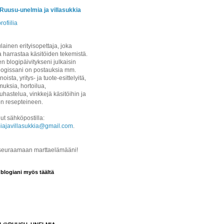
/Ruusu-unelmia ja villasukkia
rofiilia
ainen erityisopettaja, joka
a harrastaa käsitöiden tekemistä.
 blogipäivitykseni julkaisin
logissani on postauksia mm.
noista, yritys- ja tuote-esittelyitä,
uksia, hortoilua,
hastelua, vinkkejä käsitöihin ja
on resepteineen.
ut sähköpostilla:
iajavillasukkia@gmail.com
.
 seuraamaan marttaelämääni!
 blogiani myös täältä