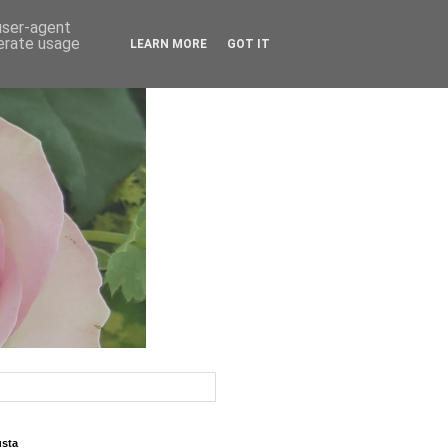
 user-agent
nerate usage
LEARN MORE
GOT IT
usta