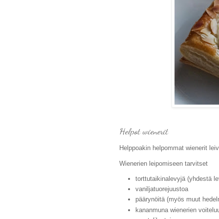
Helpot wienerit
Helppoakin helpommat wienerit leivo
Wienerien leipomiseen tarvitset
torttutaikinalevyjä (yhdestä l
vaniljatuorejuustoa
päärynöitä (myös muut hedelm
kananmuna wienerien voitelu