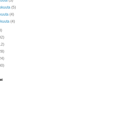
kuuta
(3)
skuuta
(5)
kuuta
(4)
ikuuta
(4)
3)
02)
12)
28)
24)
40)
at