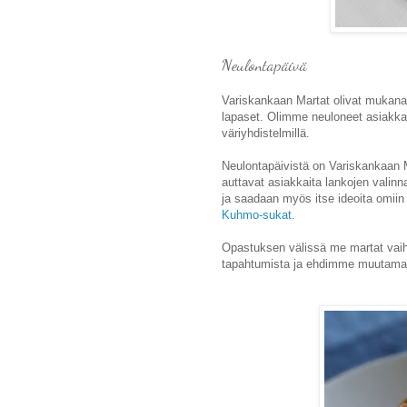
Neulontapäivä
Variskankaan Martat olivat mukan
lapaset. Olimme neuloneet asiakkai
väriyhdistelmillä.
Neulontapäivistä on Variskankaan Ma
auttavat asiakkaita lankojen valin
ja saadaan myös itse ideoita omiin k
Kuhmo-sukat
.
Opastuksen välissä me martat vaih
tapahtumista ja ehdimme muutama