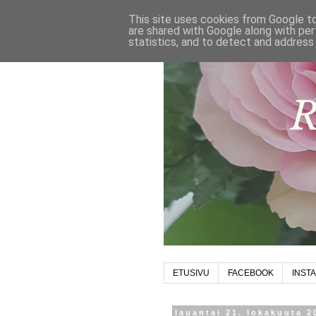
This site uses cookies from Google to 
are shared with Google along with per
statistics, and to detect and address
ETUSIVU
FACEBOOK
INST
lauantai 21. lokakuuta 2