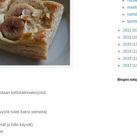
►
huhti
►
maali
►
helmi
►
tamm
►
2022
(6
►
2021
(1
►
2020
(1
►
2019
(1
►
2018
(1
►
2017
(1
Blogini lukij
taan torttotaikinalevyistä.
evystä tulee kaksi wieneriä)
ät ja hillo käyvät)
un