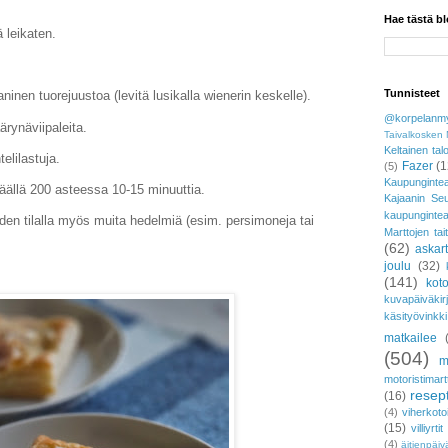
Hae tästä bl
ä leikaten.
Tunnisteet
aninen tuorejuustoa (levitä lusikalla wienerin keskelle).
@korpelanmy
ärynäviipaleita.
Taivalkosken 
Keltainen tal
elilastuja.
Fazer
(1
(5)
Kaupungintea
 päällä 200 asteessa 10-15 minuuttia.
Kajaanin Se
kaupunginte
iden tilalla myös muita hedelmiä (esim. persimoneja tai
Marttojen tai
(62)
askar
joulu
(32)
(141)
koto
kuvapäiväkir
käsityövinkki
matkailee
(504)
m
motoristimart
resept
(16)
(4)
viherkoto
(15)
villiyrtit
(4)
äitienpäiv