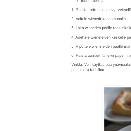
mantelilastuja
1. Puolita torttutaikinalevyt veitsell
2. Voitele wienerit kananmunalla.
3. Laita wienerien päälle teelusikall
4. Asettele wienereiden keskelle pä
5. Ripottele wienereiden päälle mant
6. Paista uunipellillä leivinpaperin
Vinkki: Voit käyttää päärynäviipale
persikoita) tai hilloa.