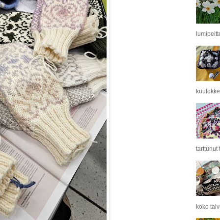
lumipeitt
kuulokkei
tarttunut
koko tal