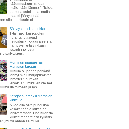
sääennusteen mukaan
pitäisi sään lämmetä. Toissa
aamuna satoi lunta, mutta
maa ei jäänyt enää
een alle. Lumisade ei ...
Säilytyspussi kuulokkeille
Tytär näki, kuinka olen
hurahtanut isoäidin
neliöiden virkkaamiseen ja
hän pyysi, että virkkaisin
isoäidinneliöstä
lle säilytyspus...
Mummun marjapiiras
Marttojen tapaan
Minulla oli parina päivänä
tehnyt mieli marjapiirakkaa.
Ihmettelin piirakan
leivottuani, miksi en ole heti
 tuumasta toimeen ja ryh...
Kengät puhtaaksi Marttojen
vinkeillä
Alkaa olla aika puhdistaa
kesäkengät ja laittaa ne
talvivarastoon. Osa nuorista
kulkee tennareissa kylläkin
ven, mutta onhan se muka...