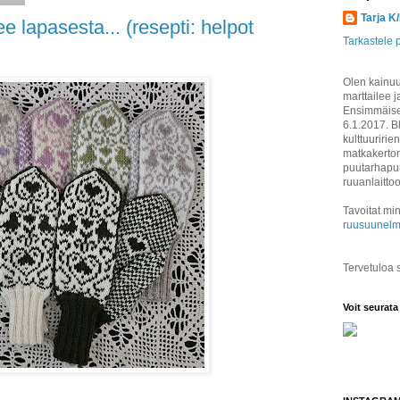
Tarja K
 lapasesta... (resepti: helpot
Tarkastele p
Olen kainuul
marttailee j
Ensimmäisen
6.1.2017. B
kulttuuririen
matkakertom
puutarhapuu
ruuanlaitto
Tavoitat min
ruusuunelm
Tervetuloa
Voit seurata