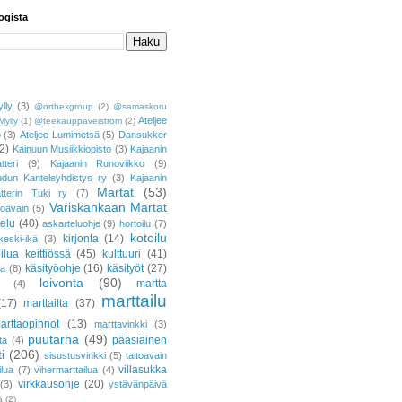
ogista
lly
(3)
@orthexgroup
(2)
@samaskoru
Ateljee
Mylly
(1)
@teekauppaveistrom
(2)
o
(3)
Ateljee Lumimetsä
(5)
Dansukker
2)
Kainuun Musiikkiopisto
(3)
Kajaanin
tteri
(9)
Kajaanin Runoviikko
(9)
udun Kanteleyhdistys ry
(3)
Kajaanin
Martat
(53)
atterin Tuki ry
(7)
Variskankaan Martat
toavain
(5)
telu
(40)
askarteluohje
(9)
hortoilu
(7)
kotoilu
kirjonta
(14)
keski-ikä
(3)
ilua keittiössä
(45)
kulttuuri
(41)
käsityöohje
(16)
käsityöt
(27)
ja
(8)
leivonta
(90)
martta
(4)
marttailu
(17)
marttailta
(37)
arttaopinnot
(13)
marttavinkki
(3)
puutarha
(49)
pääsiäinen
ta
(4)
i
(206)
sisustusvinkki
(5)
taitoavain
villasukka
ilua
(7)
vihermarttailua
(4)
virkkausohje
(20)
(3)
ystävänpäivä
ä
(2)