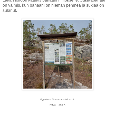
Laitan folioon kääritty banaani hiillokselle. Suklaabanaani
on valmis, kun banaani on hieman pehmeä ja suklaa on
sulanut.
Myyttinen Akkovaara-infotaulu
Kuva: Tarja K