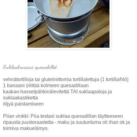
Suklaabanaani quesadillot
vehnätortilloja tai gluteiinittomia tortillalettuja (1 tortilla/hlö)
1 banaani (riittää kolmeen quesadillaan
kaakao-hasselpähkinälevitettä TAI suklaapaloja ja
suklaakastiketta
öljyä paistamiseen
Piian vinkki: Piia testasi suklaa quesadillan täytteeseen
ripausta juustoraastetta - maku ja suutuntuma oli ihan ok ja
toimiva makuelämys.