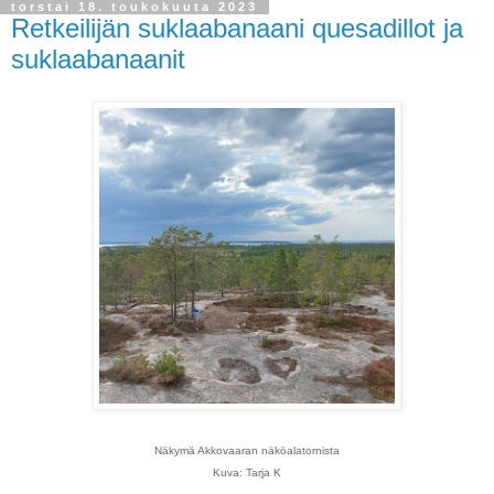
torstai 18. toukokuuta 2023
Retkeilijän suklaabanaani quesadillot ja
suklaabanaanit
Näkymä Akkovaaran näköalatornista
Kuva: Tarja K