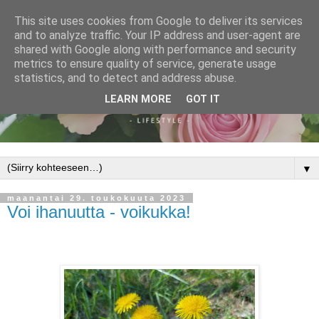
This site uses cookies from Google to deliver its services
and to analyze traffic. Your IP address and user-agent are
shared with Google along with performance and security
metrics to ensure quality of service, generate usage
statistics, and to detect and address abuse.
LEARN MORE
GOT IT
▼
maanantai 29. toukokuuta 2023
Voi ihanuutta - voikukka!