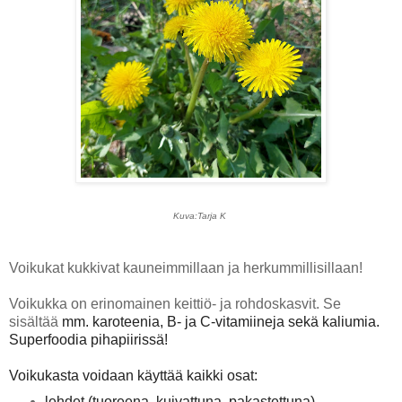
Kuva:Tarja K
Voikukat kukkivat kauneimmillaan ja herkummillisillaan!
Voikukka on erinomainen keittiö- ja rohdoskasvit. Se
sisältää
mm. karoteenia, B- ja C-vitamiineja sekä kaliumia.
Superfoodia pihapiirissä!
Voikukasta voidaan käyttää kaikki osat:
lehdet (tuoreena, kuivattuna, pakastettuna),