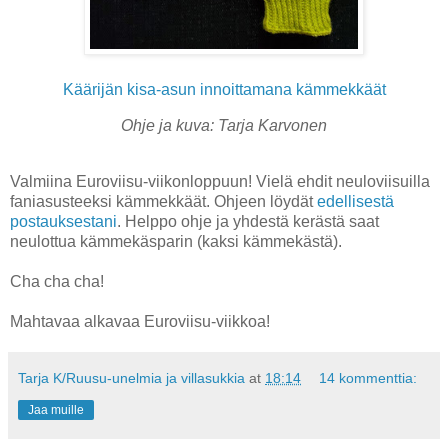
Käärijän kisa-asun innoittamana kämmekkäät
Ohje ja kuva: Tarja Karvonen
Valmiina Euroviisu-viikonloppuun! Vielä ehdit neuloviisuilla
faniasusteeksi kämmekkäät. Ohjeen löydät
edellisestä
postauksestani
. Helppo ohje ja yhdestä kerästä saat
neulottua kämmekäsparin (kaksi kämmekästä).
Cha cha cha!
Mahtavaa alkavaa Euroviisu-viikkoa!
Tarja K/Ruusu-unelmia ja villasukkia
at
18:14
14 kommenttia:
Jaa muille