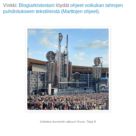
Vinkki:
Blogiarkistostani
löydät
ohjeet voi
kukan tahrojen
puhdistukseen tekstiileistä (Marttojen ohjeet).
Valmiina konsertin alkuun! Kuva: Tarja K