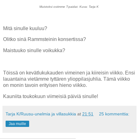
Muistoksi ostimme T-paidat. Kuva: Tarja K
Mitä sinulle kuuluu?
Olitko sinä Rammsteinin konsertissa?
Maistuuko sinulle voikukka?
Töissä on kevätlukukauden vimeinen ja kiireisin viikko. Ensi
lauantaina vietämme tyttären ylioppilasjuhlia. Tämä viikko
on monin tavoin erityisen hieno viikko.
Kauniita toukokuun viimeisiä päiviä sinulle!
Tarja K/Ruusu-unelmia ja villasukkia
at
21:51
25 kommenttia:
Jaa muille