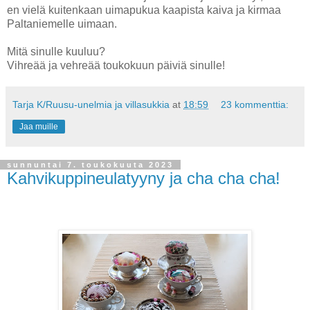
en vielä kuitenkaan uimapukua kaapista kaiva ja kirmaa
Paltaniemelle uimaan.
Mitä sinulle kuuluu?
Vihreää ja vehreää toukokuun päiviä sinulle!
Tarja K/Ruusu-unelmia ja villasukkia
at
18:59
23 kommenttia:
Jaa muille
sunnuntai 7. toukokuuta 2023
Kahvikuppineulatyyny ja cha cha cha!