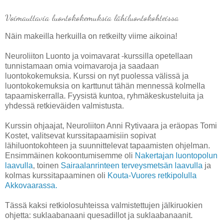
Voimauttavia luontokokemuksia lähiluontokohteissa
Näin makeilla herkuilla on retkeilty viime aikoina!
Neuroliiton Luonto ja voimavarat -kurssilla opetellaan
tunnistamaan omia voimavaroja ja saadaan
luontokokemuksia. Kurssi on nyt puolessa välissä ja
luontokokemuksia on karttunut tähän mennessä kolmella
tapaamiskerralla. Fyysistä kuntoa, ryhmäkeskusteluita ja
yhdessä retkieväiden valmistusta.
Kurssin ohjaajat, Neuroliiton Anni Rytivaara ja eräopas Tomi
Kostet, valitsevat kurssitapaamisiin sopivat
lähiluontokohteen ja suunnittelevat tapaamisten ohjelman.
Ensimmäinen kokoontumisemme oli
Nakertajan luontopolun
laavulla
, toinen
Sairaalanrinteen terveysmetsän laavulla
ja
kolmas kurssitapaaminen oli
Kouta-Vuores retkipolulla
Akkovaarassa.
Tässä kaksi retkiolosuhteissa valmistettujen jälkiruokien
ohjetta:
suklaabanaani quesadillot ja suklaabanaanit.