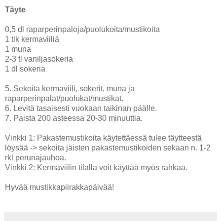
Täyte
0,5 dl raparperinpaloja/puolukoita/mustikoita
1 tlk kermaviiliä
1 muna
2-3 tl vaniljasokeria
1 dl sokeria
5. Sekoita kermaviili, sokerit, muna ja
raparperinpalat/puolukat/mustikat.
6. Levitä tasaisesti vuokaan taikinan päälle.
7. Paista 200 asteessa 20-30 minuuttia.
Vinkki 1: Pakastemustikoita käytettäessä tulee täytteestä
löysää -> sekoita jäisten pakastemustikoiden sekaan n. 1-2
rkl perunajauhoa.
Vinkki 2: Kermaviilin tilalla voit käyttää myös rahkaa.
Hyvää mustikkapiirakkapäivää!