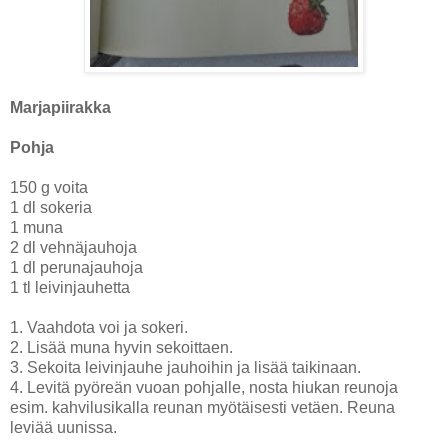
Marjapiirakka
Pohja
150 g voita
1 dl sokeria
1 muna
2 dl vehnäjauhoja
1 dl perunajauhoja
1 tl leivinjauhetta
1. Vaahdota voi ja sokeri.
2. Lisää muna hyvin sekoittaen.
3. Sekoita leivinjauhe jauhoihin ja lisää taikinaan.
4. Levitä pyöreän vuoan pohjalle, nosta hiukan reunoja
esim. kahvilusikalla reunan myötäisesti vetäen. Reuna
leviää uunissa.