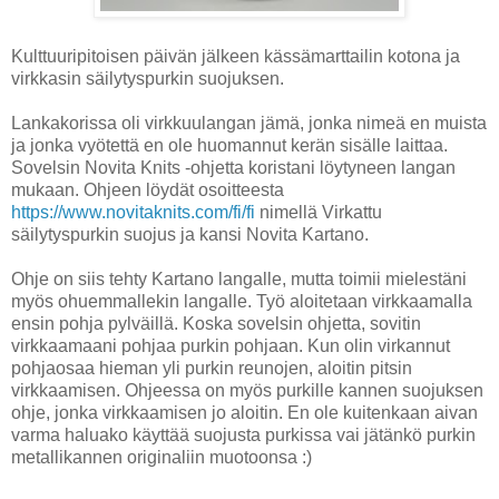
Kulttuuripitoisen päivän jälkeen kässämarttailin kotona ja
virkkasin säilytyspurkin suojuksen.
Lankakorissa oli virkkuulangan jämä, jonka nimeä en muista
ja jonka vyötettä en ole huomannut kerän sisälle laittaa.
Sovelsin Novita Knits -ohjetta koristani löytyneen langan
mukaan. Ohjeen löydät osoitteesta
https://www.novitaknits.com/fi/fi
nimellä Virkattu
säilytyspurkin suojus ja kansi Novita Kartano.
Ohje on siis tehty Kartano langalle, mutta toimii mielestäni
myös ohuemmallekin langalle. Työ aloitetaan virkkaamalla
ensin pohja pylväillä. Koska sovelsin ohjetta, sovitin
virkkaamaani pohjaa purkin pohjaan. Kun olin virkannut
pohjaosaa hieman yli purkin reunojen, aloitin pitsin
virkkaamisen. Ohjeessa on myös purkille kannen suojuksen
ohje, jonka virkkaamisen jo aloitin. En ole kuitenkaan aivan
varma haluako käyttää suojusta purkissa vai jätänkö purkin
metallikannen originaliin muotoonsa :)