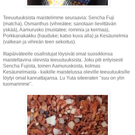
Teeuutuuksista maistelimme seuraavia: Sencha Fuji
(matcha), Osmanthus (vihreätee; sanotaan lievittävän
yskää), Aamurusko (mustatee; rommia ja kermaa),
Porkkanakakku (hauduke; katso kuva alla) ja Kesäunelmia
(valkean ja vihreän teen sekoitus).
Iltapäiväteelle osallistujat löysivät omat suosikkinsa
maisteltavina olevista teeuutuuksista. Joku piti erityisesti
Sencha Fujista, toinen Aamuruskosta, kolmas
Kesäunelmasta - kaikille maistelussa oleville teeuutuuksille
löytyi omat kannattajansa. Lu Yuta siteeraten "suu on ylin
tuomarimme".