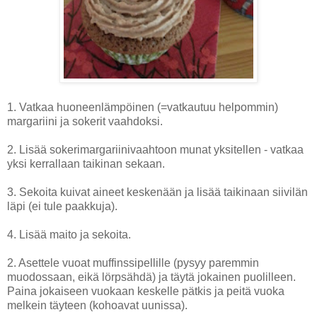
1. Vatkaa huoneenlämpöinen (=vatkautuu helpommin)
margariini ja sokerit vaahdoksi.
2. Lisää sokerimargariinivaahtoon munat yksitellen - vatkaa
yksi kerrallaan taikinan sekaan.
3. Sekoita kuivat aineet keskenään ja lisää taikinaan siivilän
läpi (ei tule paakkuja).
4. Lisää maito ja sekoita.
2. Asettele vuoat muffinssipellille (pysyy paremmin
muodossaan, eikä lörpsähdä) ja täytä jokainen puolilleen.
Paina jokaiseen vuokaan keskelle pätkis ja peitä vuoka
melkein täyteen (kohoavat uunissa).