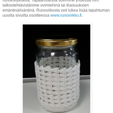
runoesityksellä. Tapaamisessa sovimme yhdessä mm.
talkootehtävistämme ovimiehinä tai tilaisuuksien
emäntinä/isäntinä. Runoviikosta voit lukea lisää tapahtuman
uusilta sivuilta osoitteessa
www.runoviikko.fi
.