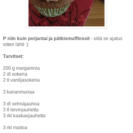
P niin kuin perjantai ja pätkismuffinssit
- siitä se ajatus
sitten lähti :)
Tarvitset:
200 g margariinia
2 dl sokeria
2 tl vaniljasokeria
3 kananmunaa
3 dl vehnäjauhoa
3 tl leivinjauhetta
3 rkl kaakaojauhetta
3 rkl maitoa