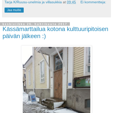
Tarja K/Ruusu-unelmia ja villasukkia
at
09:45
Ei kommentteja:
Jaa muille
keskiviikko 26. huhtikuuta 2017
Kässämarttailua kotona kulttuuripitoisen
päivän jälkeen :)