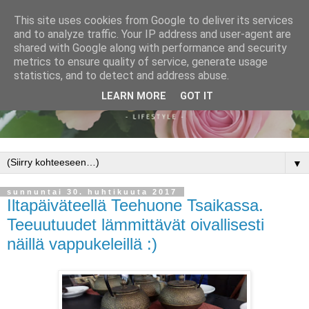
This site uses cookies from Google to deliver its services
and to analyze traffic. Your IP address and user-agent are
shared with Google along with performance and security
metrics to ensure quality of service, generate usage
statistics, and to detect and address abuse.
LEARN MORE
GOT IT
▼
sunnuntai 30. huhtikuuta 2017
Iltapäiväteellä Teehuone Tsaikassa.
Teeuutuudet lämmittävät oivallisesti
näillä vappukeleillä :)