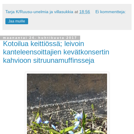
Tarja K/Ruusu-unelmia ja villasukkia
at
18:56
Ei kommentteja:
Jaa muille
maanantai 24. huhtikuuta 2017
Kotoilua keittiössä; leivoin
kanteleensoittajien kevätkonsertin
kahvioon sitruunamuffinsseja