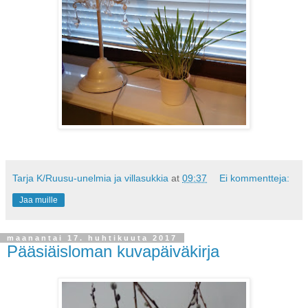
Tarja K/Ruusu-unelmia ja villasukkia
at
09:37
Ei kommentteja:
Jaa muille
maanantai 17. huhtikuuta 2017
Pääsiäisloman kuvapäiväkirja