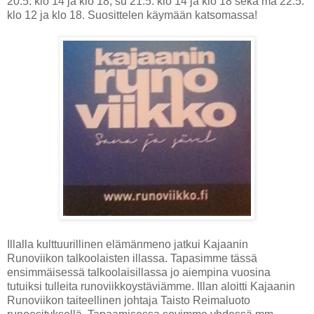
20.5. klo 14 ja klo 18, su 21.5. klo 14 ja klo 18 sekä ma 22.5.
klo 12 ja klo 18. Suosittelen käymään katsomassa!
Illalla kulttuurillinen elämänmeno jatkui Kajaanin
Runoviikon talkoolaisten illassa. Tapasimme tässä
ensimmäisessä talkoolaisillassa jo aiempina vuosina
tutuiksi tulleita runoviikkoystäviämme. Illan aloitti Kajaanin
Runoviikon taiteellinen johtaja Taisto Reimaluoto