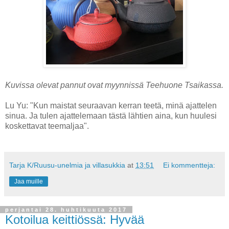
Kuvissa olevat pannut ovat myynnissä Teehuone Tsaikassa.
Lu Yu: "Kun maistat seuraavan kerran teetä, minä ajattelen
sinua. Ja tulen ajattelemaan tästä lähtien aina, kun huulesi
koskettavat teemaljaa".
Tarja K/Ruusu-unelmia ja villasukkia
at
13:51
Ei kommentteja:
Jaa muille
perjantai 28. huhtikuuta 2017
Kotoilua keittiössä: Hyvää