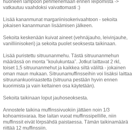
huoneen lämpöön pehmenemään ennen leipomista ->
vatkautuu vaahdoksi vaivattomasti :)
Lisää kananmunat margariinisokerivaahtoon - sekoita
jokaisen kananmunan lisäämisen jälkeen.
Sekoita keskenään kuivat aineet (vehnäjauho, leivinjauhe,
vanilliinisokeri) ja sekoita puolet seoksesta taikinaan.
Lisää puristettu sitruunanmehu. Tästä sitruunanmehun
määrässä on monta "koulukuntaa". Jotkut laittavat 2 rkl,
toiset 1,5 sitruunanmehut ja kaikkea siltä väliltä - jokainen
oman maun mukaan. Sitruunamuffinsseihin voi lisäksi laittaa
sitruunankuoriraastetta (sitruuna pestään hyvin ennen
kuorimista ja vain keltainen osa käytetään).
Sekoita taikinaan loput jauhoseoksesta.
Annostele taikina muffinssivuokiin jättäen noin 1/3
kohoamisvaraa. Itse laitan vuoat muffinssipellille, niin
muffinssit eivät lörpsähdä paistaessa. Tämän taikinamäärä
riittää 12 muffinssiin.