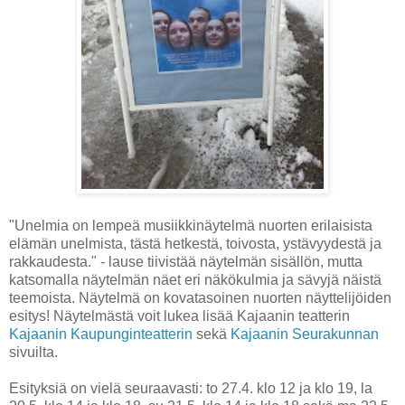
"Unelmia on lempeä musiikkinäytelmä nuorten erilaisista
elämän unelmista, tästä hetkestä, toivosta, ystävyydestä ja
rakkaudesta." - lause tiivistää näytelmän sisällön, mutta
katsomalla näytelmän näet eri näkökulmia ja sävyjä näistä
teemoista. Näytelmä on kovatasoinen nuorten näyttelijöiden
esitys! Näytelmästä voit lukea lisää Kajaanin teatterin
Kajaanin Kaupunginteatterin
sekä
Kajaanin Seurakunnan
sivuilta.
Esityksiä on vielä seuraavasti: to 27.4. klo 12 ja klo 19, la