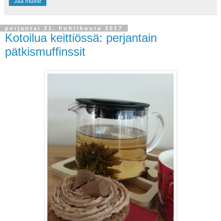
Jaa muille
perjantai 21. huhtikuuta 2017
Kotoilua keittiössä: perjantain
pätkismuffinssit