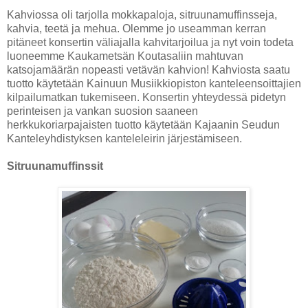
Kahviossa oli tarjolla mokkapaloja, sitruunamuffinsseja,
kahvia, teetä ja mehua. Olemme jo useamman kerran
pitäneet konsertin väliajalla kahvitarjoilua ja nyt voin todeta
luoneemme Kaukametsän Koutasaliin mahtuvan
katsojamäärän nopeasti vetävän kahvion! Kahviosta saatu
tuotto käytetään Kainuun Musiikkiopiston kanteleensoittajien
kilpailumatkan tukemiseen. Konsertin yhteydessä pidetyn
perinteisen ja vankan suosion saaneen
herkkukoriarpajaisten tuotto käytetään Kajaanin Seudun
Kanteleyhdistyksen kanteleleirin järjestämiseen.
Sitruunamuffinssit