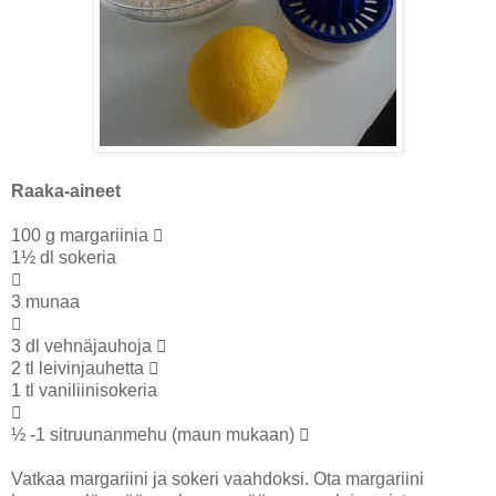
Raaka-aineet
100 g margariinia 
1½ dl sokeria

3 munaa

3 dl vehnäjauhoja 
2 tl leivinjauhetta 
1 tl vaniliinisokeria

½ -1 sitruunanmehu (maun mukaan) 
Vatkaa margariini ja sokeri vaahdoksi. Ota margariini