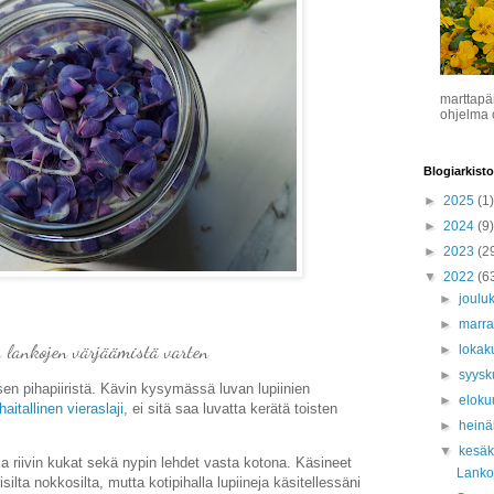
marttapä
ohjelma o
Blogiarkisto
►
2025
(1)
►
2024
(9)
►
2023
(2
▼
2022
(6
►
joulu
►
marr
 lankojen värjäämistä varten
►
lokak
►
syys
ksen pihapiiristä. Kävin kysymässä luvan lupiinien
►
eloku
haitallinen vieraslaji
, ei sitä saa luvatta kerätä toisten
►
hein
▼
kesä
 ja riivin kukat sekä nypin lehdet vasta kotona. Käsineet
Lankoj
ilta nokkosilta, mutta kotipihalla lupiineja käsitellessäni