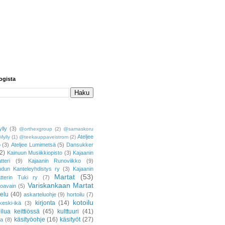
ogista
lly
(3)
@orthexgroup
(2)
@samaskoru
Ateljee
Mylly
(1)
@teekauppaveistrom
(2)
o
(3)
Ateljee Lumimetsä
(5)
Dansukker
2)
Kainuun Musiikkiopisto
(3)
Kajaanin
tteri
(9)
Kajaanin Runoviikko
(9)
udun Kanteleyhdistys ry
(3)
Kajaanin
Martat
(53)
atterin Tuki ry
(7)
Variskankaan Martat
toavain
(5)
telu
(40)
askarteluohje
(9)
hortoilu
(7)
kotoilu
kirjonta
(14)
keski-ikä
(3)
ilua keittiössä
(45)
kulttuuri
(41)
käsityöohje
(16)
käsityöt
(27)
ja
(8)