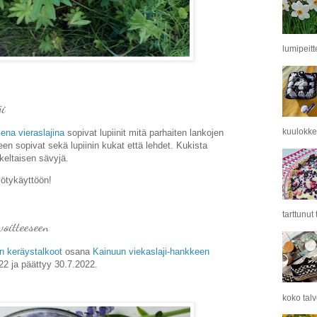
lumipeitt
ji
kuulokkei
sena vieraslajina
sopivat lupiinit mitä parhaiten lankojen
n sopivat sekä lupiinin kukat että lehdet. Kukista
keltaisen sävyjä.
ötykäyttöön!
tarttunut
voitteeseen
en keräystalkoot
osana
Kainuun viekaslaji-hankkeen
022 ja päättyy 30.7.2022.
koko tal