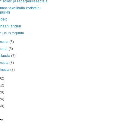
isokeri ja raparperireseptejä
ee-tekniikalla koristeltu
ipurkki
pelti
änään lähden
ruusun torjunta
kuuta
(6)
kuuta
(5)
skuuta
(7)
kuuta
(8)
ikuuta
(8)
02)
12)
28)
24)
40)
at