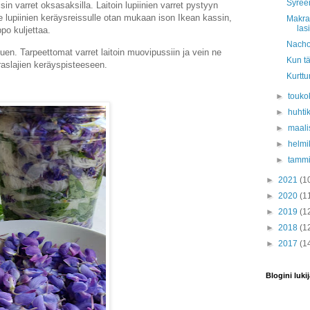
Syreen
sin varret oksasaksilla.
Laitoin lupiinien varret pystyyn
e lupiinien keräysreissulle otan mukaan ison Ikean kassin,
Makram
las
ppo kuljettaa.
Nacho
istuen. Tarpeettomat varret laitoin muovipussiin ja vein ne
Kun t
aslajien keräyspisteeseen.
Kurttu
►
touko
►
huhti
►
maali
►
helmi
►
tamm
►
2021
(1
►
2020
(1
►
2019
(1
►
2018
(1
►
2017
(1
Blogini lukij