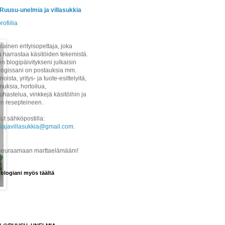
/Ruusu-unelmia ja villasukkia
rofiilia
ainen erityisopettaja, joka
a harrastaa käsitöiden tekemistä.
 blogipäivitykseni julkaisin
logissani on postauksia mm.
noista, yritys- ja tuote-esittelyitä,
uksia, hortoilua,
hastelua, vinkkejä käsitöihin ja
on resepteineen.
ut sähköpostilla:
iajavillasukkia@gmail.com
.
 seuraamaan marttaelämääni!
 blogiani myös täältä