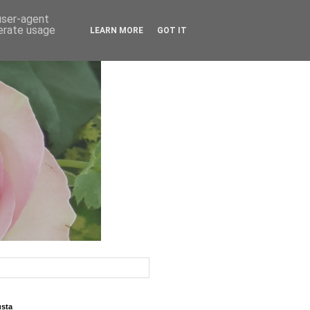
 user-agent
nerate usage
LEARN MORE
GOT IT
usta