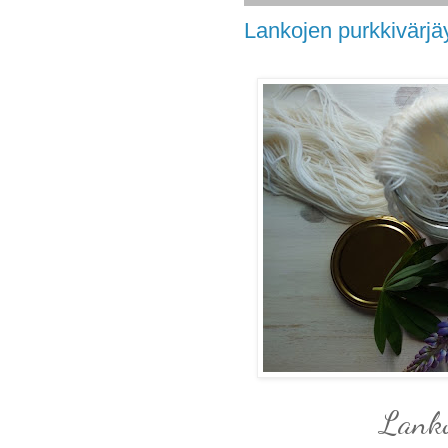
Lankojen purkkivärjäys
Lanko