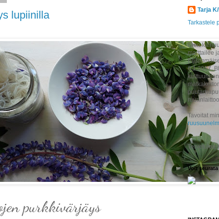
Tarja K
 lupiinilla
Tarkastele p
Olen kainuul
marttailee j
Ensimmäisen
6.1.2017. B
kulttuuririen
matkakertom
puutarhapuu
ruuanlaitto
Tavoitat min
ruusuunelm
Tervetuloa
Voit seurata
jen purkkivärjäys