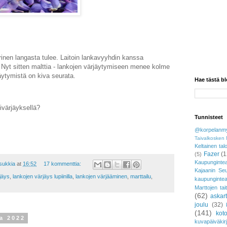
rinen langasta tulee. Laitoin lankavyyhdin kanssa
iä. Nyt sitten malttia - lankojen värjäytymiseen menee kolme
jäytymistä on kiva seurata.
Hae tästä bl
ivärjäyksellä?
Tunnisteet
@korpelanmy
Taivalkosken 
Keltainen tal
Fazer
(1
(5)
Kaupungintea
asukkia
at
16:52
17 kommenttia:
Kajaanin Se
jäys
,
lankojen värjäys lupiinilla
,
lankojen värjääminen
,
marttailu
,
kaupunginte
Marttojen tai
(62)
askar
joulu
(32)
(141)
koto
ta 2022
kuvapäiväkir