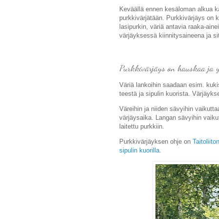
Keväällä ennen kesäloman alkua käs
purkkivärjätään. Purkkivärjäys on k
lasipurkin, väriä antavia raaka-aine
värjäyksessä kiinnitysaineena ja si
Purkkivärjäys on hauskaa ja yl
Väriä lankoihin saadaan esim. kukis
teestä ja sipulin kuorista. Värjäyks
Väreihin ja niiden sävyihin vaikutta
värjäysaika. Langan sävyihin vaiku
laitettu purkkiin.
Purkkivärjäyksen ohje on
Taitoliito
sipulin kuorilla
.