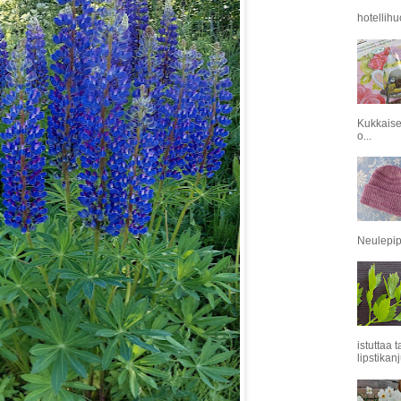
hotellihu
Kukkaise
o...
Neulepipo
istuttaa 
lipstikanj