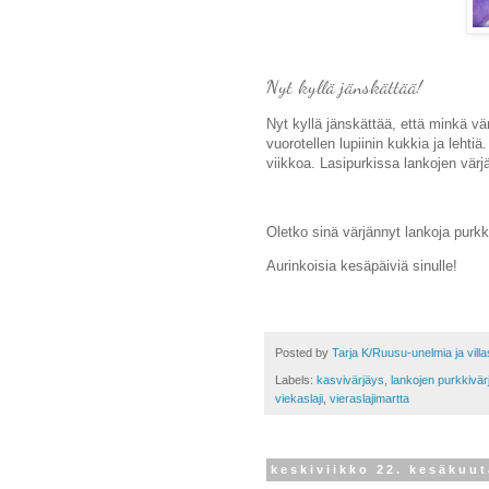
Nyt kyllä jänskättää!
Nyt kyllä jänskättää, että minkä vä
vuorotellen lupiinin kukkia ja leht
viikkoa. Lasipurkissa lankojen vär
Oletko sinä värjännyt lankoja purkk
Aurinkoisia kesäpäiviä sinulle!
Posted by
Tarja K/Ruusu-unelmia ja vill
Labels:
kasvivärjäys
,
lankojen purkkivär
viekaslaji
,
vieraslajimartta
keskiviikko 22. kesäkuu