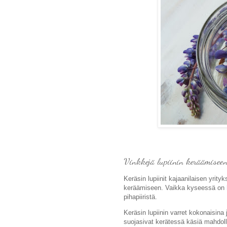
Vinkkejä lupiinin keräämiseen
Keräsin lupiinit kajaanilaisen yrity
keräämiseen. Vaikka kyseessä on
pihapiiristä.
Keräsin lupiinin varret kokonaisina
suojasivat kerätessä käsiä mahdollis