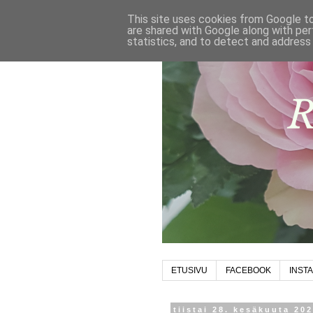
This site uses cookies from Google to 
are shared with Google along with per
statistics, and to detect and address
ETUSIVU
FACEBOOK
INST
tiistai 28. kesäkuuta 20