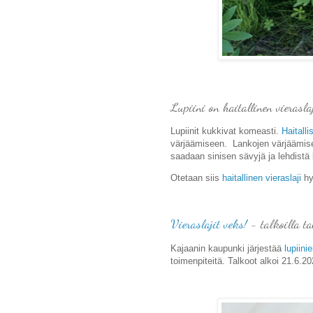
Lupiini on haitallinen vierasla
Lupiinit kukkivat komeasti.
Haitalli
värjäämiseen. Lankojen värjäämisee
saadaan sinisen sävyjä ja lehdistä 
Otetaan siis
haitallinen vieraslaji
hy
Vieraslajit veks!
- talkoilla ta
Kajaanin kaupunki järjestää
lupiini
toimenpiteitä. Talkoot alkoi 21.6.2