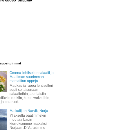
M @RUUSU_UNELMIA
suosituimmat
Omena-lehtisellerisalaatti ja
Maailman suurimman
marttaillan oppeja
Maukas ja rapea lehtiselleri
sopii sellaisenaan
salaatteihin ja erilaisiin
täviin ruokiin, kuten wokkeihin,
 ja pataruok...
Matkailijan Narvik, Norja
Ylläksellä päätimmekin
muuttaa Lapin
kierroksemme matkaksi
Norjaan :D Varasimme