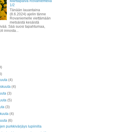
Marttapäivä Rovaniemellä
1/2
Tänään lauantaina
(8.6.2024) ajelin tänne
Rovaniemelle viettämään
metsäistä kesäistä
ivää. Sää suosi tapahtumaa,
li innosta...
9)
3)
kuuta
(4)
askuuta
(4)
uuta
(3)
kuuta
(5)
uta
(3)
äkuuta
(4)
kuuta
(6)
en purkkivärjäys lupiinilla