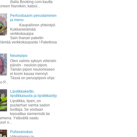
illalla Booking.com kautta
oneen Narvikiin, katsoi...
Perhosbaarin perustaminen
ja menu
Kaupallinen yhteistyö:
Kukkaiselämää
verkkokauppa
Sain ihanan paketin
lämää verkkokaupasta ! Paketissa
Neulepipo
Olen valmis syksyn viileisiin
päiviin - neuloin pipon.
Tämän pipon neulomiseen
ei kovin kauaa mennyt.
Tässä on peruspiponi ohje:
 P...
Lipstikkakeitto,
lipstikkasuola ja lipstikkaöljy
Lipstikka, liperi, on
puutarhan varma sadon
tuottaja. Se voidaan
kasvattaa siemenistä tai
taimena. Ystävältä saatu
uuri o...
Pullavanukas
Viikonloppu ja