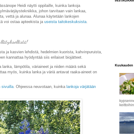
INSTAGRA
sänope Heidi näytti oppilaille, kuinka lankoja
ylmävärjäystekniikka, johon tarvitaan vain lankaa,
ita, vettä ja alunaa. Alunaa käytetään lankojen
tä voi ostaa apteekista ja
useista taitokeskuksista
.
lätyksellistä!
ta ja kasvien lehdistä, hedelmien kuorista, kahvinpuruista,
een kannattaa hyödyntää siis erilaiset biojätteet.
Kuukauden 
a lanka, lämpötila, väriaineet ja niiden määrä sekä
ttaa myös, kuinka lanka ja väriä antavat raaka-aineet on
n sivuilla
. Ohjeessa neuvotaan, kuinka
lankoja värjätään
kypsennet
keittoihin