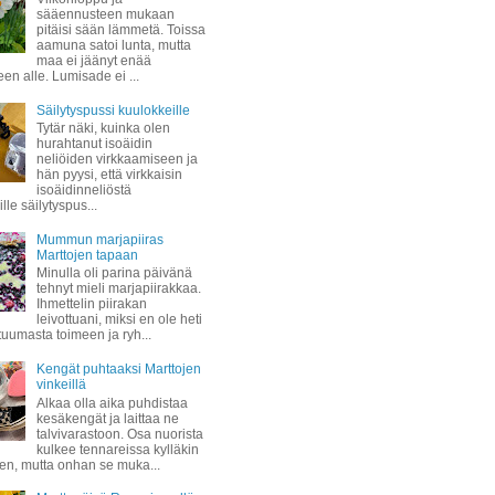
sääennusteen mukaan
pitäisi sään lämmetä. Toissa
aamuna satoi lunta, mutta
maa ei jäänyt enää
een alle. Lumisade ei ...
Säilytyspussi kuulokkeille
Tytär näki, kuinka olen
hurahtanut isoäidin
neliöiden virkkaamiseen ja
hän pyysi, että virkkaisin
isoäidinneliöstä
lle säilytyspus...
Mummun marjapiiras
Marttojen tapaan
Minulla oli parina päivänä
tehnyt mieli marjapiirakkaa.
Ihmettelin piirakan
leivottuani, miksi en ole heti
 tuumasta toimeen ja ryh...
Kengät puhtaaksi Marttojen
vinkeillä
Alkaa olla aika puhdistaa
kesäkengät ja laittaa ne
talvivarastoon. Osa nuorista
kulkee tennareissa kylläkin
ven, mutta onhan se muka...