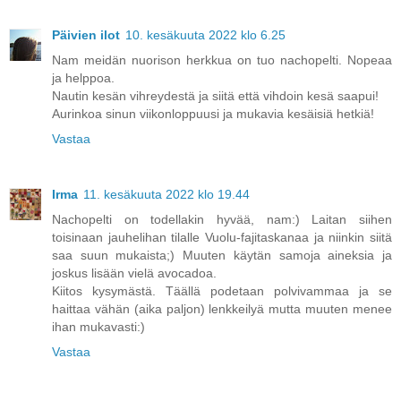
Päivien ilot
10. kesäkuuta 2022 klo 6.25
Nam meidän nuorison herkkua on tuo nachopelti. Nopeaa
ja helppoa.
Nautin kesän vihreydestä ja siitä että vihdoin kesä saapui!
Aurinkoa sinun viikonloppuusi ja mukavia kesäisiä hetkiä!
Vastaa
Irma
11. kesäkuuta 2022 klo 19.44
Nachopelti on todellakin hyvää, nam:) Laitan siihen
toisinaan jauhelihan tilalle Vuolu-fajitaskanaa ja niinkin siitä
saa suun mukaista;) Muuten käytän samoja aineksia ja
joskus lisään vielä avocadoa.
Kiitos kysymästä. Täällä podetaan polvivammaa ja se
haittaa vähän (aika paljon) lenkkeilyä mutta muuten menee
ihan mukavasti:)
Vastaa