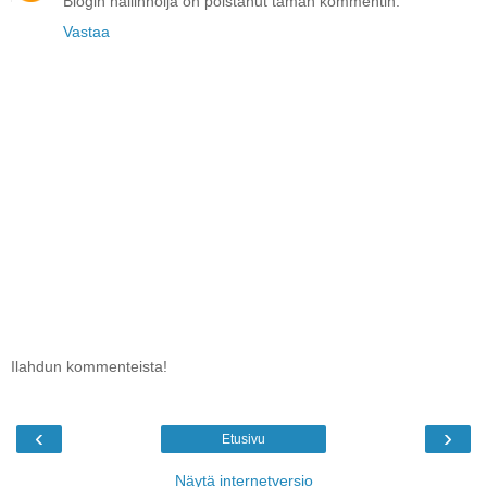
Blogin hallinnoija on poistanut tämän kommentin.
Vastaa
Ilahdun kommenteista!
‹
›
Etusivu
Näytä internetversio