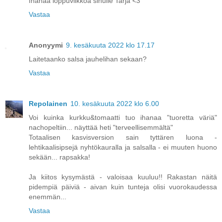
Ihanaa loppuviikkoa sinulle Tarja <3
Vastaa
Anonyymi
9. kesäkuuta 2022 klo 17.17
Laitetaanko salsa jauhelihan sekaan?
Vastaa
Repolainen
10. kesäkuuta 2022 klo 6.00
Voi kuinka kurkku&tomaatti tuo ihanaa "tuoretta väriä"
nachopeltiin... näyttää heti "terveellisemmältä"
Totaalisen kasvisversion sain tyttären luona -
lehtikaalisipsejä nyhtökauralla ja salsalla - ei muuten huono
sekään... rapsakka!
Ja kiitos kysymästä - valoisaa kuuluu!! Rakastan näitä
pidempiä päiviä - aivan kuin tunteja olisi vuorokaudessa
enemmän...
Vastaa