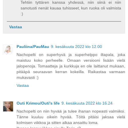
Tehtiin tyttären kanssa yhdessä, niin siinä ei niin
sanotusti nenät kauaa tuhisseet, kun ruoka oli valmista
:)
Vastaa
Pauliina/PauMau
9. kesäkuuta 2022 klo 12.00
Nachopelti on superhyvä ja superhelppo iltapala, joka
maistuu koko perheelle. Omaan versiooni lisään vielä
jalopenoja. Tomaatteja ja kurkkuja en ole laittanut mukaan,
pitääpä seuraavan kerran kokeilla. Raikastaa varmaan
mukavasti :)
Vastaa
Outi Krimou/Outi's life
9. kesäkuuta 2022 klo 16.24
Nachopelti on niin hyvää ja tulee ihanan nopeasti valmiiksi.
Tänne kuuluu oikein hyvää. Töitä pitäisi jaksaa vielä
kolmisen viikkoa ja sitten alkaa ansaittu loma.