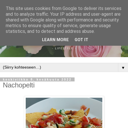
This site uses cookies from Google to deliver its services
and to analyze traffic. Your IP address and user-agent are
shared with Google along with performance and security
metrics to ensure quality of service, generate usage
statistics, and to detect and address abuse.
LEARN MORE
GOT IT
▼
keskiviikko 8. kesäkuuta 2022
Nachopelti