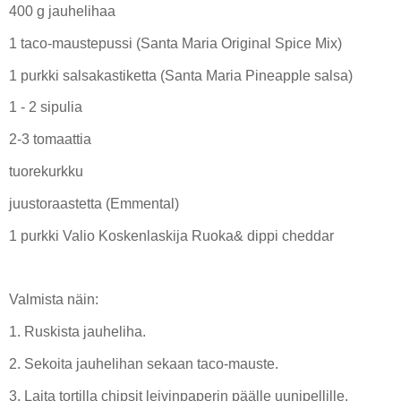
400 g jauhelihaa
1 taco-maustepussi (Santa Maria Original Spice Mix)
1 purkki salsakastiketta (Santa Maria Pineapple salsa)
1 - 2 sipulia
2-3 tomaattia
tuorekurkku
juustoraastetta (Emmental)
1 purkki Valio Koskenlaskija Ruoka& dippi cheddar
Valmista näin:
1. Ruskista jauheliha.
2. Sekoita jauhelihan sekaan taco-mauste.
3. Laita tortilla chipsit leivinpaperin päälle uunipellille.