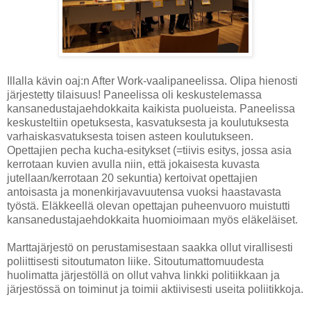
Illalla kävin oaj:n After Work-vaalipaneelissa. Olipa hienosti
järjestetty tilaisuus! Paneelissa oli keskustelemassa
kansanedustajaehdokkaita kaikista puolueista. Paneelissa
keskusteltiin opetuksesta, kasvatuksesta ja koulutuksesta
varhaiskasvatuksesta toisen asteen koulutukseen.
Opettajien pecha kucha-esitykset (=tiivis esitys, jossa asia
kerrotaan kuvien avulla niin, että jokaisesta kuvasta
jutellaan/kerrotaan 20 sekuntia) kertoivat opettajien
antoisasta ja monenkirjavavuutensa vuoksi haastavasta
työstä. Eläkkeellä olevan opettajan puheenvuoro muistutti
kansanedustajaehdokkaita huomioimaan myös eläkeläiset.
Marttajärjestö on perustamisestaan saakka ollut virallisesti
poliittisesti sitoutumaton liike. Sitoutumattomuudesta
huolimatta järjestöllä on ollut vahva linkki politiikkaan ja
järjestössä on toiminut ja toimii aktiivisesti useita poliitikkoja.