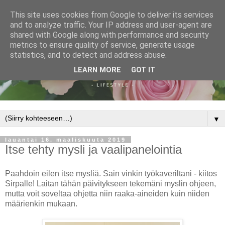
This site uses cookies from Google to deliver its services
and to analyze traffic. Your IP address and user-agent are
shared with Google along with performance and security
metrics to ensure quality of service, generate usage
statistics, and to detect and address abuse.
LEARN MORE
GOT IT
▼
lauantai 16. maaliskuuta 2019
Itse tehty mysli ja vaalipanelointia
Paahdoin eilen itse mysliä. Sain vinkin työkaveriltani - kiitos
Sirpalle! Laitan tähän päivitykseen tekemäni myslin ohjeen,
mutta voit soveltaa ohjetta niin raaka-aineiden kuin niiden
määrienkin mukaan.