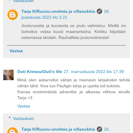
Vastaukset
Tarja K/Ruusu-unelmia ja villasukkia
16.
joulukuuta 2022 klo 3.21
Jouluruuista ja kuusesta se joulu valmistuu. Meillä on
tarkoitus ostaa kuusi maanantaina. Kinkku käydään
ostamassa tänään. Rauhallista joulunodotusta!
Vastaa
Outi Krimou/Outi's life
27. marraskuuta 2022 klo 17.39
Minä olen askarrellut vähän ja meinasin lahjaksikin tehdä
vähän tähti. Kiva tuo Pauligin lahja ja upeita tuli kukista.
Ihanaa ensimmäistä adventtia ja alkavaa viikkoa sinulle
Tarja <3
Vastaa
Vastaukset
Tarja K/Ruusu-unelmia ja villasukkia
16.