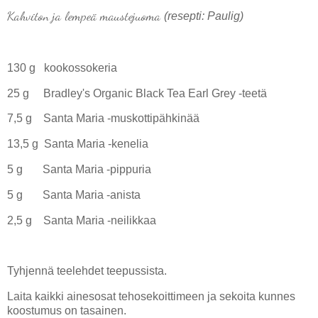
Kahviton ja lempeä maustejuoma
(resepti: Paulig)
130 g
kookossokeria
25 g
Bradley's Organic Black Tea Earl Grey -teetä
7,5 g
Santa Maria -muskottipähkinää
13,5 g Santa Maria -kenelia
5 g Santa Maria -pippuria
5 g Santa Maria -anista
2,5 g Santa Maria -neilikkaa
Tyhjennä teelehdet teepussista.
Laita kaikki ainesosat tehosekoittimeen ja sekoita kunnes
koostumus on tasainen.