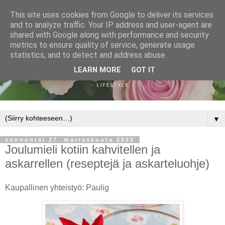
This site uses cookies from Google to deliver its services
and to analyze traffic. Your IP address and user-agent are
shared with Google along with performance and security
metrics to ensure quality of service, generate usage
statistics, and to detect and address abuse.
LEARN MORE
GOT IT
▼
sunnuntai 27. marraskuuta 2022
Joulumieli kotiin kahvitellen ja
askarrellen (reseptejä ja askarteluohje)
Kaupallinen yhteistyö: Paulig