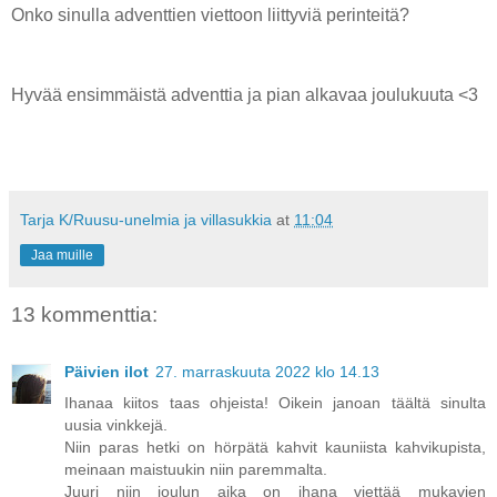
Onko sinulla adventtien viettoon liittyviä perinteitä?
Hyvää ensimmäistä adventtia ja pian alkavaa joulukuuta <3
Tarja K/Ruusu-unelmia ja villasukkia
at
11:04
Jaa muille
13 kommenttia:
Päivien ilot
27. marraskuuta 2022 klo 14.13
Ihanaa kiitos taas ohjeista! Oikein janoan täältä sinulta
uusia vinkkejä.
Niin paras hetki on hörpätä kahvit kauniista kahvikupista,
meinaan maistuukin niin paremmalta.
Juuri niin joulun aika on ihana viettää mukavien