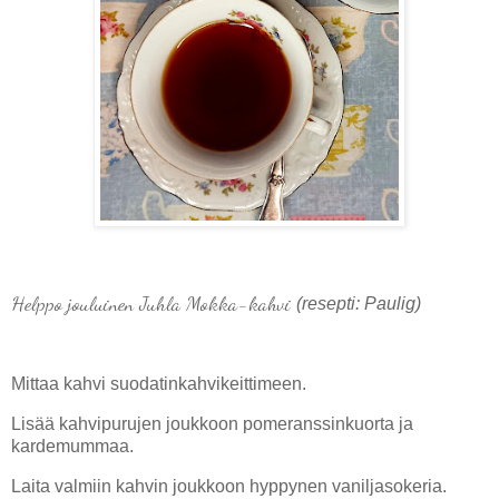
Helppo jouluinen Juhla Mokka-kahvi
(resepti: Paulig)
Mittaa kahvi suodatinkahvikeittimeen.
Lisää kahvipurujen joukkoon pomeranssinkuorta ja
kardemummaa.
Laita valmiin kahvin joukkoon hyppynen vaniljasokeria.