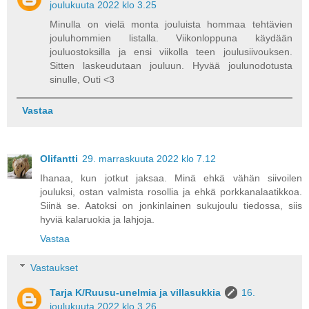
joulukuuta 2022 klo 3.25
Minulla on vielä monta jouluista hommaa tehtävien
jouluhommien listalla. Viikonloppuna käydään
jouluostoksilla ja ensi viikolla teen joulusiivouksen.
Sitten laskeudutaan jouluun. Hyvää joulunodotusta
sinulle, Outi <3
Vastaa
Olifantti
29. marraskuuta 2022 klo 7.12
Ihanaa, kun jotkut jaksaa. Minä ehkä vähän siivoilen
jouluksi, ostan valmista rosollia ja ehkä porkkanalaatikkoa.
Siinä se. Aatoksi on jonkinlainen sukujoulu tiedossa, siis
hyviä kalaruokia ja lahjoja.
Vastaa
Vastaukset
Tarja K/Ruusu-unelmia ja villasukkia
16.
joulukuuta 2022 klo 3.26