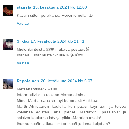
stansta
13. kesäkuuta 2024 klo 12.09
Käytiin sitten peräkanaa Rovaniemellä. :D
Vastaa
Silkku
17. kesäkuuta 2024 klo 21.41
Mielenkiintoista 👍😀 mukava postaus😸
Ihanaa Juhannusta Sinulle 🌞🦋🍹🐞
Vastaa
Repolainen
26. kesäkuuta 2024 klo 6.07
Metsänantimet - wau!!
Informatiivisista tosiaan Marttatoiminta....
Minut Martta-sana vie nyt kummasti Afrikkaan...
Martti Ahtisaaren koululla kun pääsi käymään ja toivoo
voivansa edistää, että pienet "Martatkin" pääsisivät ja
saisivat koulunsa käytyä pikku-Marttien tavoin!
Ihanaa kesän jatkoa - miten kesä ja loma kuljettaa?