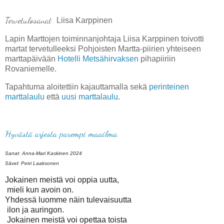
Tervetulosanat
Liisa Karppinen
Lapin Marttojen toiminnanjohtaja Liisa Karppinen toivotti
martat tervetulleeksi Pohjoisten Martta-piirien yhteiseen
marttapäivään
Hotelli Metsähirvaksen
pihapiiriin
Rovaniemelle.
Tapahtuma aloitettiin kajauttamalla sekä
perinteinen
marttalaulu
että
uusi marttalaulu
.
Hyvästä arjesta parempi maailma
Sanat: Anna-Mari Kaskinen 2024
Sävel: Petri Laaksonen
Jokainen meistä voi oppia uutta,
mieli kun avoin on.
Yhdessä luomme näin tulevaisuutta
ilon ja auringon.
Jokainen meistä voi opettaa toista