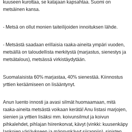
kuuseen kurottaa, se katajaan kapsahtaa. Suomi on
metsäinen kansa.
- Metsä on ollut monien taiteilijoiden innoituksen lähde.
- Metsästä saadaan erillaisia raaka-aineita ympäri vuoden,
metsällä on taloudellista merkitystä (marjastus, sienestys ja
metsätalous), metsässä virkistäydytään.
Suomalaisista 60% marjastaa, 40% sienestää. Kiinnostus
yrttien keräämiseen on lisääntynyt.
Anun luento innosti ja avasi silmät huomaamaan, mitä
raaka-aineita metsästä voikaan kerätä! Anu listasi marjojen,
sienien ja yrttien lisäksi mm. koivunsilmut ja koivun
pihkalehdet, pihlajan hiirenkorvat, kävyt (vinkki: kuusenkäpy
lankojen värjäykseen ja männynkävyt siirappiin), sinisten