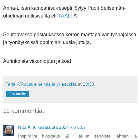
Anna-Liisan kampanisu-resepti löytyy Puoli Seitsemän-
ohjelman nettisivuilta eli
TÄÄLT
Ä
Seuraavassa postauksessa kerron marttapäivän työpajoissa
ja työnäytksissä oppimiani uusia juttuja.
Aurinkoista viikonlopun jatkoa!
Tarja K/Ruusu-unelmia ja villasukkia
at
19:33
Jaa muille
11 kommenttia:
Rita A
9. kesäkuuta 2024 klo 5.57
Inspiroiva bloggaus 🍎 laulun sanoista lähtien ja