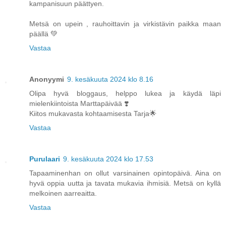
kampanisuun päättyen.
Metsä on upein , rauhoittavin ja virkistävin paikka maan
päällä 💚
Vastaa
Anonyymi
9. kesäkuuta 2024 klo 8.16
Olipa hyvä bloggaus, helppo lukea ja käydä läpi
mielenkiintoista Marttapäivää ❣️
Kiitos mukavasta kohtaamisesta Tarja🌟
Vastaa
Purulaari
9. kesäkuuta 2024 klo 17.53
Tapaaminenhan on ollut varsinainen opintopäivä. Aina on
hyvä oppia uutta ja tavata mukavia ihmisiä. Metsä on kyllä
melkoinen aarreaitta.
Vastaa