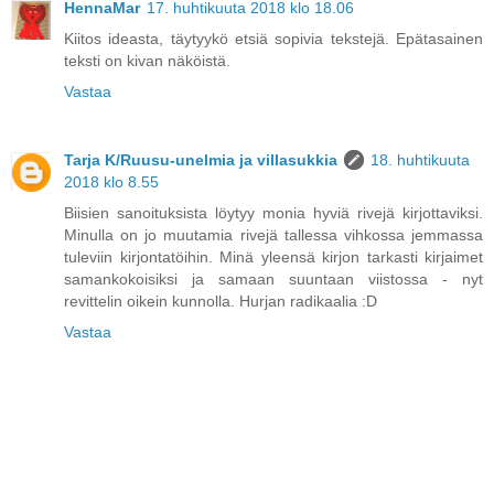
HennaMar
17. huhtikuuta 2018 klo 18.06
Kiitos ideasta, täytyykö etsiä sopivia tekstejä. Epätasainen
teksti on kivan näköistä.
Vastaa
Tarja K/Ruusu-unelmia ja villasukkia
18. huhtikuuta
2018 klo 8.55
Biisien sanoituksista löytyy monia hyviä rivejä kirjottaviksi.
Minulla on jo muutamia rivejä tallessa vihkossa jemmassa
tuleviin kirjontatöihin. Minä yleensä kirjon tarkasti kirjaimet
samankokoisiksi ja samaan suuntaan viistossa - nyt
revittelin oikein kunnolla. Hurjan radikaalia :D
Vastaa