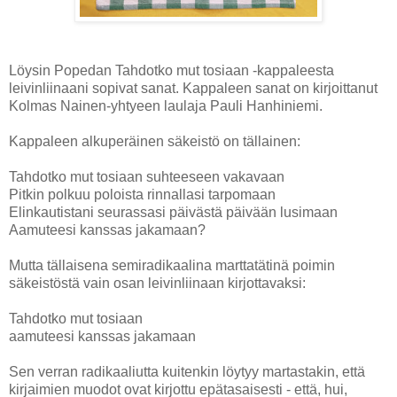
Löysin Popedan Tahdotko mut tosiaan -kappaleesta
leivinliinaani sopivat sanat. Kappaleen sanat on kirjoittanut
Kolmas Nainen-yhtyeen laulaja Pauli Hanhiniemi.
Kappaleen alkuperäinen säkeistö on tällainen:
Tahdotko mut tosiaan suhteeseen vakavaan
Pitkin polkuu poloista rinnallasi tarpomaan
Elinkautistani seurassasi päivästä päivään lusimaan
Aamuteesi kanssas jakamaan?
Mutta tällaisena semiradikaalina marttatätinä poimin
säkeistöstä vain osan leivinliinaan kirjottavaksi:
Tahdotko mut tosiaan
aamuteesi kanssas jakamaan
Sen verran radikaaliutta kuitenkin löytyy martastakin, että
kirjaimien muodot ovat kirjottu epätasaisesti - että, hui,