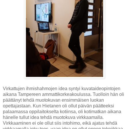
Virkattujen ihmishahmojen idea syntyi kuvataideopintojen
aikana Tampereen ammattikorkeakoulussa. Tuolloin hän oli
päättänyt tehdä muotokuvan ensimmäisen luokan
opettajastaan. Kun Hietanen oli ollut päivän päätteeksi
palaamassa oppilaitokselta kotiinsa, oli kotimatkan aikana
hänelle tullut idea tehdä muotokuva virkkaamalla.
Virkkaaminen ei ole ollut siis intohimo, eikä ajatus tehdä
virkkaamalla joku teos, vaan idea on ollut ennen tekniikkaa.