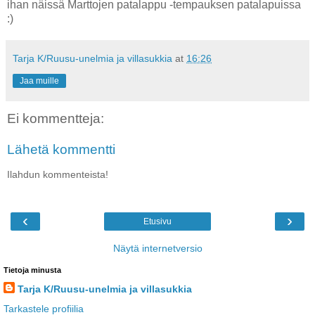
ihan näissä Marttojen patalappu -tempauksen patalapuissa
:)
Tarja K/Ruusu-unelmia ja villasukkia
at
16:26
Jaa muille
Ei kommentteja:
Lähetä kommentti
Ilahdun kommenteista!
‹
›
Etusivu
Näytä internetversio
Tietoja minusta
Tarja K/Ruusu-unelmia ja villasukkia
Tarkastele profiilia