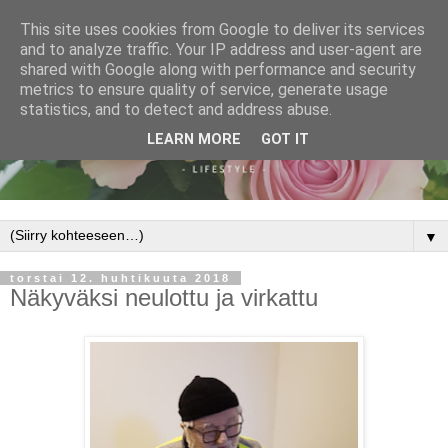
This site uses cookies from Google to deliver its services
and to analyze traffic. Your IP address and user-agent are
shared with Google along with performance and security
metrics to ensure quality of service, generate usage
statistics, and to detect and address abuse.
LEARN MORE
GOT IT
▼
torstai 12. huhtikuuta 2018
Näkyväksi neulottu ja virkattu