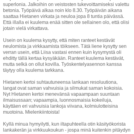
superlonia. Jalkoihin on veistosten tukevoittamiseksi valettu
betonia. Työpäivä alkaa noin klo 8.30. Työpäivän aikana
saattaa Hietanen virkata ja neuloa jopa 8 tuntia päivässä.
Että illalla ei kuulema enää sitten ole sellainen olo, että olisi
jotain vielä virkattava.
Usein on kuulema kysytty, että miten ranteet kestävät
neulomista ja virkkaamista töikseen. Tätä liene kysytty sen
verran usein, että Liisa vastasi ennen kuin kysymystä oli
ehditty tällä kertaa kysyäkään. Ranteet kuulema kestävät,
mutta selkä on ollut kovilla. Työskentelyasennon kanssa
täytyy olla kuulema tarkkana.
Hietanen kertoi suhtautuneensa lankaan resoluutiona,
langat ovat saman vahvuisia ja silmukat saman kokoisia.
Nyt Hietanen kertoi menevänsä vapaampaan suuntaan
ilmaisussaan; vapaampia, luonnosmaisia kokeiluja,
käyttäen eri vahvuisia lankoja viivana, kolmiulotteisina
muotoina. Mielenkiintoista!
Kyllä minua hymyilytti, kun iltapuhteella otin käsityökorista
lankakerän ja virkkuukoukun - jospa minä kuitenkin pitäydyn