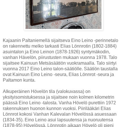
Kajaanin Paltaniemellä sijaitseva Eino Leino -perinnetalo
on rakennettu melko tarkasti Elias Lönnrotin (1802-1884)
asuintalon ja Eino Leinon (1878-1926) syntymäkodin,
vanhan Hävelön, piirustusten mukaan vuonna 1978. Talo
sijaitsee Kainuun Metsäsäätiön vuokramaalla. Talo siirtyi
vuonna 2017 Eino Leino talon-säätiölle. Säätiön taustalla
ovat Kainuun Eino Leino -seura, Elias Lönnrot -seura ja
Paltamon kunta.
Alkuperäinen Hövelön tila (valokuvassa) on
yksityisomistuksessa ja sijaitsee noin kolmen kilometrin
päässä Eino Leino -talosta. Vanha Hövelö purettiin 1972
rakennuksen huonon kunnon vuoksi. Piirilääkäri Elias
Lönnrot kokosi Vanhan Kalevalan Hövelössä asuessaan
(1834-35). Eino Leino asui lapsuutensa ja nuoruutensa
(1878-95) Hövelössä. Lönnrotin aikaan Hövelö oli pieni