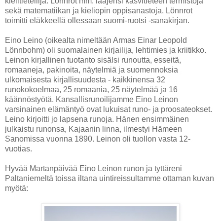
kielitieteilijä. Lönnrot mm. laajensi kasvitieteen termistöjä
sekä matematiikan ja kieliopin oppisanastoja. Lönnrot
toimitti eläkkeellä ollessaan suomi-ruotsi -sanakirjan.
Eino Leino (oikealta nimeltään Armas Einar Leopold
Lönnbohm) oli suomalainen kirjailija, lehtimies ja kriitikko.
Leinon kirjallinen tuotanto sisälsi runoutta, esseitä,
romaaneja, pakinoita, näytelmiä ja suomennoksia
ulkomaisesta kirjallisuudesta - kaikkinensa 32
runokokoelmaa, 25 romaania, 25 näytelmää ja 16
käännöstyötä. Kansallisrunoilijamme Eino Leinon
varsinainen elämäntyö ovat lukuisat runo- ja proosateokset.
Leino kirjoitti jo lapsena runoja. Hänen ensimmäinen
julkaistu runonsa, Kajaanin linna, ilmestyi Hämeen
Sanomissa vuonna 1890. Leinon oli tuollon vasta 12-
vuotias.
Hyvää Martanpäivää Eino Leinon runon ja tyttäreni
Paltaniemeltä toissa iltana uintireissultamme ottaman kuvan
myötä: