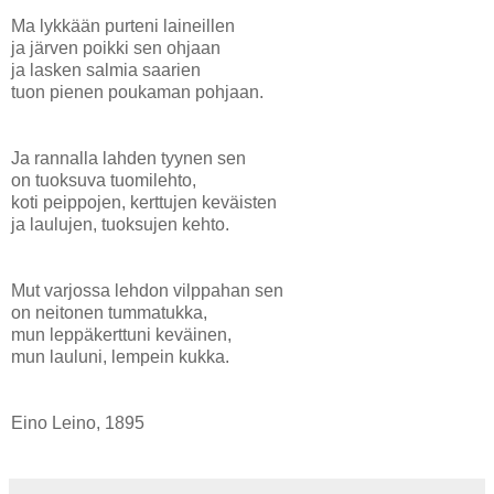
Ma lykkään purteni laineillen
ja järven poikki sen ohjaan
ja lasken salmia saarien
tuon pienen poukaman pohjaan.
Ja rannalla lahden tyynen sen
on tuoksuva tuomilehto,
koti peippojen, kerttujen keväisten
ja laulujen, tuoksujen kehto.
Mut varjossa lehdon vilppahan sen
on neitonen tummatukka,
mun leppäkerttuni keväinen,
mun lauluni, lempein kukka.
Eino Leino, 1895