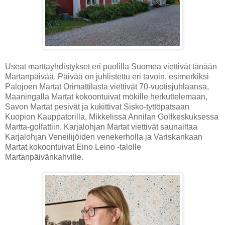
Useat marttayhdistykset eri puolilla Suomea viettivät tänään
Martanpäivää. Päivää on juhlistettu eri tavoin, esimerkiksi
Palojoen Martat Orimattilasta viettivät 70-vuotisjuhlaansa,
Maaningalla Martat kokoontuivat mökille herkuttelemaan,
Savon Martat pesivät ja kukittivat Sisko-tyttöpatsaan
Kuopion Kauppatorilla, Mikkelissä Annilan Golfkeskuksessa
Martta-golfattiin, Karjalohjan Martat viettivät saunailtaa
Karjalohjan Veneilijöiden venekerholla ja Variskankaan
Martat kokoontuivat Eino Leino -talolle
Martanpäivänkahville.