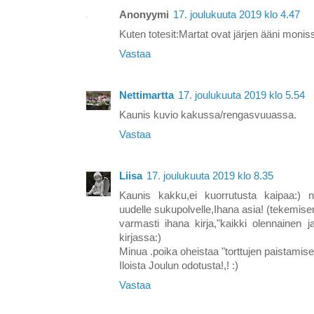
Anonyymi
17. joulukuuta 2019 klo 4.47
Kuten totesit:Martat ovat järjen ääni moni
Vastaa
Nettimartta
17. joulukuuta 2019 klo 5.54
Kaunis kuvio kakussa/rengasvuuassa.
Vastaa
Liisa
17. joulukuuta 2019 klo 8.35
Kaunis kakku,ei kuorrutusta kaipaa:) nä
uudelle sukupolvelle,Ihana asia! (tekemise
varmasti ihana kirja,"kaikki olennainen j
kirjassa:)
Minua .poika oheistaa "torttujen paistamisessa
Iloista Joulun odotusta!,! :)
Vastaa