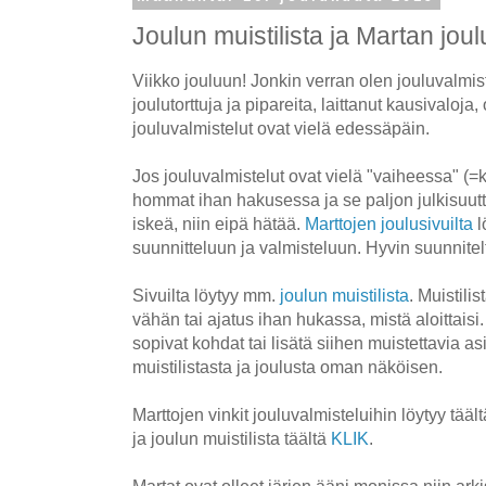
Joulun muistilista ja Martan joul
Viikko jouluun! Jonkin verran olen jouluvalmist
joulutorttuja ja pipareita, laittanut kausivaloja
jouluvalmistelut ovat vielä edessäpäin.
Jos jouluvalmistelut ovat vielä "vaiheessa" (=
hommat ihan hakusessa ja se paljon julkisuut
iskeä, niin eipä hätää.
Marttojen joulusivuilta
l
suunnitteluun ja valmisteluun. Hyvin suunnitelt
Sivuilta löytyy mm.
joulun muistilista
. Muistili
vähän tai ajatus ihan hukassa, mistä aloittaisi. 
sopivat kohdat tai lisätä siihen muistettavia as
muistilistasta ja joulusta oman näköisen.
Marttojen vinkit jouluvalmisteluihin löytyy tääl
ja joulun muistilista täältä
KLIK
.