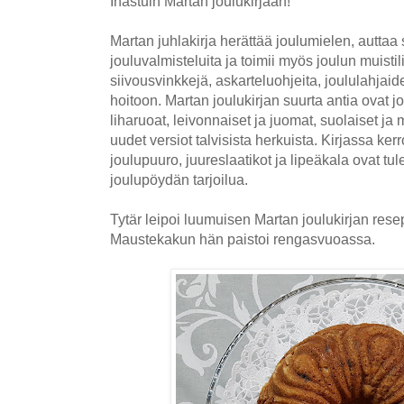
Ihastuin Martan joulukirjaan!
Martan juhlakirja herättää joulumielen, autta
jouluvalmisteluita ja toimii myös joulun muistil
siivousvinkkejä, askarteluohjeita, joululahjai
hoitoon. Martan joulukirjan suurta antia ovat jou
liharuoat, leivonnaiset ja juomat, suolaiset ja 
uudet versiot talvisista herkuista. Kirjassa ker
joulupuuro, juureslaatikot ja lipeäkala ovat t
joulupöydän tarjoilua.
Tytär leipoi luumuisen Martan joulukirjan res
Maustekakun hän paistoi rengasvuoassa.