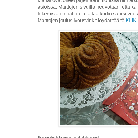
Martat ovat olleet järjen ääni monissa niin arkis
asioissa. Marttojen sivuilla neuvotaan, että ka
tekemistä on paljon ja jättää kodin suursiivou
Marttojen joulusiivousvinkit löydät täältä
KLIK
.