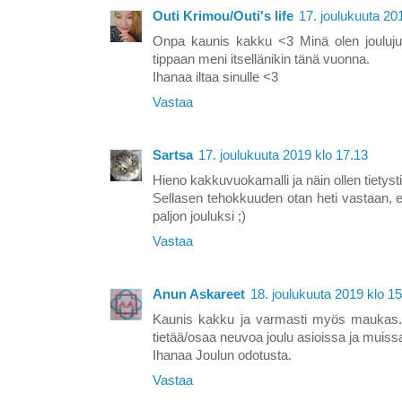
Outi Krimou/Outi's life
17. joulukuuta 20
Onpa kaunis kakku <3 Minä olen joulujut
tippaan meni itsellänikin tänä vuonna.
Ihanaa iltaa sinulle <3
Vastaa
Sartsa
17. joulukuuta 2019 klo 17.13
Hieno kakkuvuokamalli ja näin ollen tietyst
Sellasen tehokkuuden otan heti vastaan, 
paljon jouluksi ;)
Vastaa
Anun Askareet
18. joulukuuta 2019 klo 1
Kaunis kakku ja varmasti myös maukas.Ki
tietää/osaa neuvoa joulu asioissa ja muissa
Ihanaa Joulun odotusta.
Vastaa