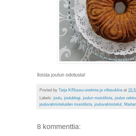
Iloista joulun odotusta!
Posted by
Tarja K/Ruusu-unelmia ja villasukkia
at
15:5
Labels:
joulu
,
joulublogi
,
joulun muistilista
,
joulun odot
jouluvalmisteluiden muistilista
,
jouluvalmistelut
,
Martan
8 kommenttia: