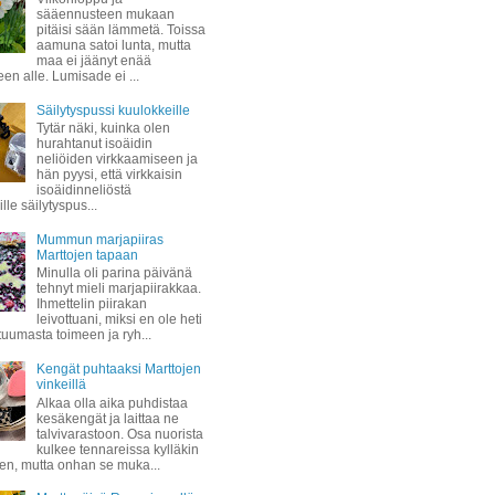
sääennusteen mukaan
pitäisi sään lämmetä. Toissa
aamuna satoi lunta, mutta
maa ei jäänyt enää
een alle. Lumisade ei ...
Säilytyspussi kuulokkeille
Tytär näki, kuinka olen
hurahtanut isoäidin
neliöiden virkkaamiseen ja
hän pyysi, että virkkaisin
isoäidinneliöstä
lle säilytyspus...
Mummun marjapiiras
Marttojen tapaan
Minulla oli parina päivänä
tehnyt mieli marjapiirakkaa.
Ihmettelin piirakan
leivottuani, miksi en ole heti
 tuumasta toimeen ja ryh...
Kengät puhtaaksi Marttojen
vinkeillä
Alkaa olla aika puhdistaa
kesäkengät ja laittaa ne
talvivarastoon. Osa nuorista
kulkee tennareissa kylläkin
ven, mutta onhan se muka...