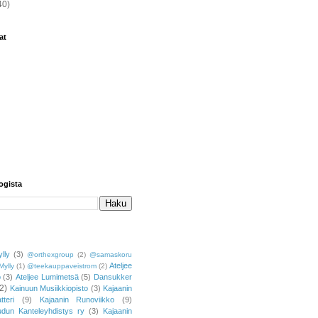
40)
at
ogista
lly
(3)
@orthexgroup
(2)
@samaskoru
Ateljee
Mylly
(1)
@teekauppaveistrom
(2)
o
(3)
Ateljee Lumimetsä
(5)
Dansukker
2)
Kainuun Musiikkiopisto
(3)
Kajaanin
tteri
(9)
Kajaanin Runoviikko
(9)
udun Kanteleyhdistys ry
(3)
Kajaanin