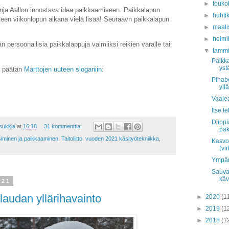
►
touko
ja Aallon innostava idea paikkaamiseen. Paikkalapun
►
huhti
ä teen viikonlopun aikana vielä lisää! Seuraavn paikkalapun
►
maali
►
helmi
persoonallisia paikkalappuja valmiiksi reikien varalle tai
▼
tamm
Paikk
ystä
a päätän
Marttojen uuteen sloganiin
:
Pihab
yll
Vaale
Itse t
Diippi
asukkia
at
16:18
31 kommenttia:
pa
siminen ja paikkaaminen
,
Taitoliitto
,
vuoden 2021 käsityötekniikka
,
Kasvo
(vi
Ympäri
Sauva
käv
021
laudan yllärihavainto
►
2020
(1
►
2019
(1
►
2018
(1