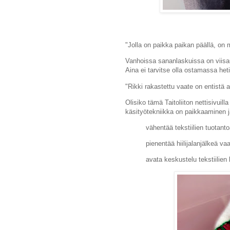
"Jolla on paikka paikan päällä, on
Vanhoissa sananlaskuissa on viisau
Aina ei tarvitse olla ostamassa heti
"Rikki rakastettu vaate on entistä ar
Olisiko tämä Taitoliiton nettisivui
käsityötekniikka on paikkaaminen j
vähentää tekstiilien tuotant
pienentää hiilijalanjälkeä v
avata keskustelu tekstiilien