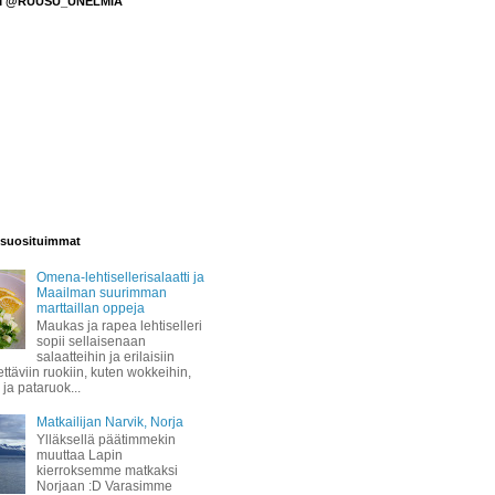
M @RUUSU_UNELMIA
suosituimmat
Omena-lehtisellerisalaatti ja
Maailman suurimman
marttaillan oppeja
Maukas ja rapea lehtiselleri
sopii sellaisenaan
salaatteihin ja erilaisiin
täviin ruokiin, kuten wokkeihin,
 ja pataruok...
Matkailijan Narvik, Norja
Ylläksellä päätimmekin
muuttaa Lapin
kierroksemme matkaksi
Norjaan :D Varasimme