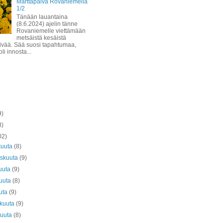
Marttapäivä Rovaniemellä
1/2
Tänään lauantaina
(8.6.2024) ajelin tänne
Rovaniemelle viettämään
metsäistä kesäistä
ivää. Sää suosi tapahtumaa,
li innosta...
9)
3)
02)
kuuta
(8)
askuuta
(9)
uuta
(9)
kuuta
(8)
uta
(9)
äkuuta
(9)
kuuta
(8)