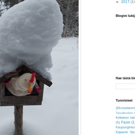
►
2017
(1
Blogini lukij
Hae tästä bl
Tunnisteet
@korpelanmy
Taivalkosken 
Keltainen tal
Fazer
(1
(5)
Kaupungintea
Kajaanin Se