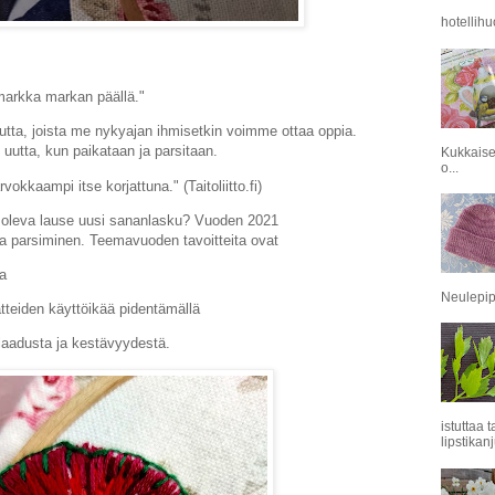
hotellihu
 markka markan päällä."
tta, joista me nykyajan ihmisetkin voimme ottaa oppia.
 uutta, kun paikataan ja parsitaan.
Kukkaise
o...
vokkaampi itse korjattuna." (Taitoliitto.fi)
lla oleva lause uusi sananlasku? Vuoden 2021
a parsiminen. Teemavuoden tavoitteita ovat
oa
Neulepipo
aatteiden käyttöikää pidentämällä
 laadusta ja kestävyydestä.
istuttaa 
lipstikanj