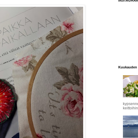
INSTAGRA
Kuukauden 
kypsennet
keittoihin