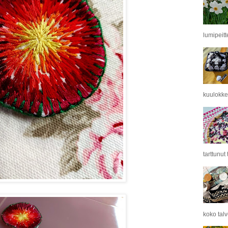
lumipeitt
kuulokkei
tarttunut
koko tal