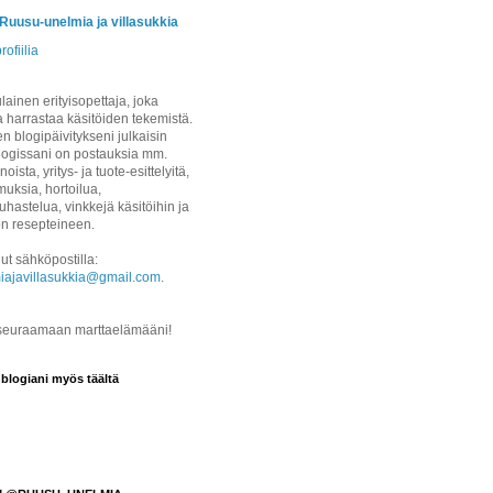
/Ruusu-unelmia ja villasukkia
rofiilia
ainen erityisopettaja, joka
a harrastaa käsitöiden tekemistä.
 blogipäivitykseni julkaisin
logissani on postauksia mm.
noista, yritys- ja tuote-esittelyitä,
uksia, hortoilua,
hastelua, vinkkejä käsitöihin ja
on resepteineen.
ut sähköpostilla:
iajavillasukkia@gmail.com
.
 seuraamaan marttaelämääni!
 blogiani myös täältä