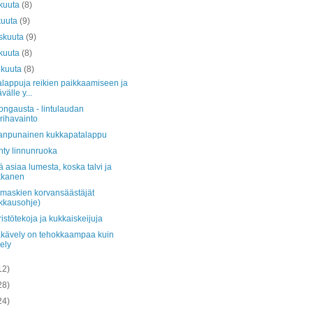
kuuta
(8)
kuuta
(9)
skuuta
(9)
kuuta
(8)
ikuuta
(8)
alappuja reikien paikkaamiseen ja
välle y...
ongausta - lintulaudan
ärihavainto
anpunainen kukkapatalappu
ehty linnunruoka
ä asiaa lumesta, koska talvi ja
kkanen
maskien korvansäästäjät
rkkausohje)
stötekoja ja kukkaiskeijuja
kävely on tehokkaampaa kuin
ely
12)
28)
24)