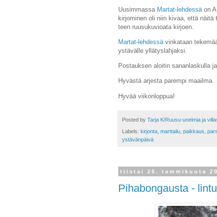
Uusimmassa
Martat-lehdessä
on An
kirjominen oli niin kivaa, että näit
teen ruusukuvioata kirjoen.
Martat-lehdessä
vinkataan tekemään 
ystävälle yllätyslahjaksi.
Postauksen aloitin sananlaskulla j
Hyvästä arjesta parempi maailma.
Hyvää viikonloppua!
Posted by
Tarja K/Ruusu-unelmia ja vill
Labels:
kirjonta
,
marttailu
,
paikkaus
,
par
ystävänpäivä
tiistai 26. tammikuuta 2
Pihabongausta - lintu