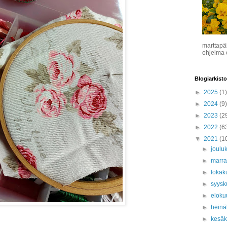
marttapä
ohjelma o
Blogiarkisto
►
2025
(1)
►
2024
(9)
►
2023
(2
►
2022
(6
▼
2021
(1
►
joulu
►
marr
►
lokak
►
syys
►
eloku
►
hein
►
kesä