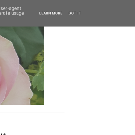
 user-agent
nerate usage
LEARN MORE
GOT IT
usta