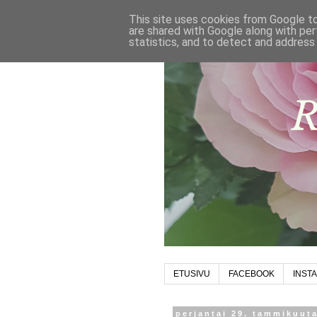
This site uses cookies from Google to 
are shared with Google along with per
statistics, and to detect and address
ETUSIVU
FACEBOOK
INST
perjantai 29. tammikuut