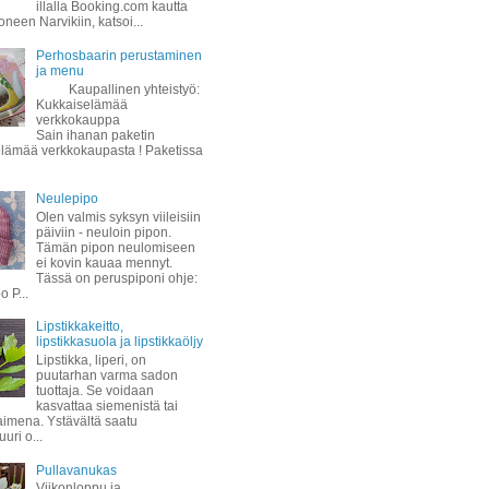
illalla Booking.com kautta
oneen Narvikiin, katsoi...
Perhosbaarin perustaminen
ja menu
Kaupallinen yhteistyö:
Kukkaiselämää
verkkokauppa
Sain ihanan paketin
lämää verkkokaupasta ! Paketissa
Neulepipo
Olen valmis syksyn viileisiin
päiviin - neuloin pipon.
Tämän pipon neulomiseen
ei kovin kauaa mennyt.
Tässä on peruspiponi ohje:
 P...
Lipstikkakeitto,
lipstikkasuola ja lipstikkaöljy
Lipstikka, liperi, on
puutarhan varma sadon
tuottaja. Se voidaan
kasvattaa siemenistä tai
taimena. Ystävältä saatu
uuri o...
Pullavanukas
Viikonloppu ja