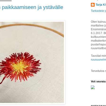
Tarja K
n paikkaamiseen ja ystävälle
Tarkastele p
Olen kainuul
marttailee j
Ensimmäisen
6.1.2017. B
kulttuuririen
matkakertom
puutarhapuu
ruuanlaitto
Tavoitat min
ruusuunelm
Tervetuloa
Voit seurata