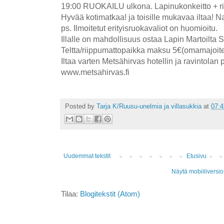
19:00 RUOKAILU ulkona. Lapinukonkeitto + r
Hyvää kotimatkaa! ja toisille mukavaa iltaa! N
ps. Ilmoitetut erityisruokavaliot on huomioitu.
Illalle on mahdollisuus ostaa Lapin Martoilta 
Teltta/riippumattopaikka maksu 5€(omamajoit
Iltaa varten Metsähirvas hotellin ja ravintolan 
www.metsahirvas.fi
Posted by
Tarja K/Ruusu-unelmia ja villasukkia
at
07:4
Uudemmat tekstit
Etusivu
Näytä mobiiliversio
Tilaa:
Blogitekstit (Atom)