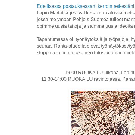
Edellisessä postauksessani kerroin retkestän
Lapin Martat järjestivät kesäkuun alussa met
jossa me ympäri Pohjois-Suomea tulleet mart
opimme uusia taitoja ja saimme uusia ideoita 
Tapahtumassa oli työnäytöksiä ja työpajoja, 
seuraa. Ranta-alueella olevat t
yönäytökset/työ
stoppina ja niihin jokainen tutustui oman mie
19:00 RUOKAILU ulkona. Lapinuk
11:30-14:00 RUOKAILU ravintolassa. Kanam