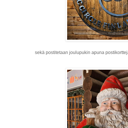
sekä postitetaan joulupukin apuna postikorttej