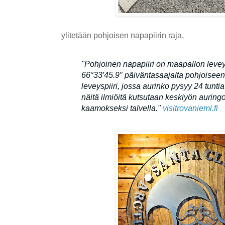
ylitetään pohjoisen napapiirin raja,
"Pohjoinen napapiiri on maapallon leveys
66°33′45.9″ päiväntasaajalta pohjoiseen.
leveyspiiri, jossa aurinko pysyy 24 tuntia 
näitä ilmiöitä kutsutaan keskiyön auringo
kaamokseksi talvella."
visitrovaniemi.fi