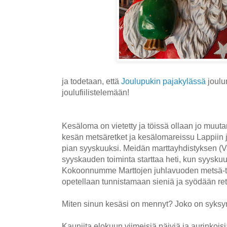
ja todetaan, että
Joulupukin pajakylässä
joulu
joulufiilistelemään!
Kesäloma on vietetty ja töissä ollaan jo muuta
kesän metsäretket ja kesälomareissu Lappiin j
pian syyskuuksi. Meidän marttayhdistyksen (V
syyskauden toiminta starttaa heti, kun syysku
Kokoonnumme Marttojen juhlavuoden metsä-t
opetellaan tunnistamaan sieniä ja syödään ret
Miten sinun kesäsi on mennyt? Joko on syksy
Kauniita elokuun viimeisiä päiviä ja aurinkoisi