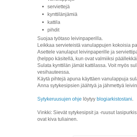
serviettejä
kynttilänjämiä
kattila
pihdit
Suojaa työtaso leivinpaperilla.
Leikkaa servieteistä vanulappujen kokoisia pa
Asettele vanulaput leivinpaperille ja servietti
(helppo käsitellä, kun ovat valmiiksi päällekkäi
Sulata kynttilän jämät kattilassa. Voit myös su
vesihauteessa.
Käytä pihtejä apuna käyttäen vanulappuja sul
Anna sytykesipsien jäähtyä ja jähmettyä leivin
Sytykeruusujen ohje
löytyy
blogiarkistostani
.
Vinkki: Sievät sytykesipsit ja -ruusut lasipurkis
ovat kiva tuliainen.