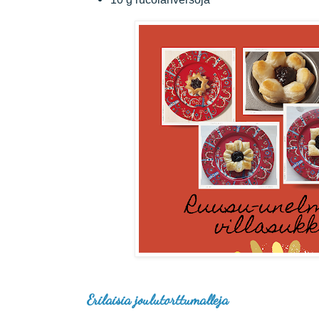
Erilaisia joulutorttumalleja