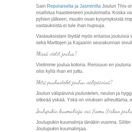
Sain
Repolaiselta
ja
Jasminilta
Joulun This or
osallstua haasteeseen joululomalla. Koska v
pyhien jälkeen, muutin osan kysymyksistä impe
vastauksista ei tule ihan hupsuja.
Vastauksistani löydät myös erilaisia jouluisia 
sekä Marttojen ja Kajaanin seurakunnan sivuil
Missä vietit joulua?
Vietimme joulua kotona. Reissuun en jouluna 
olisi kyllä ihan eri juttu.
Mitä puuhastelet joulun välipäivinä?
Joulun välipäivinä joulustelen, neulon ja hygg
sitkeää yskää. Yskä on viruksen aiheuttama, e
Joulupukin kuumalinja vai Samu Sirkan joulu
Joulupukin kuumalinja tänäkin vuonna. Silitin
Joulupukin kuumalinjaa.