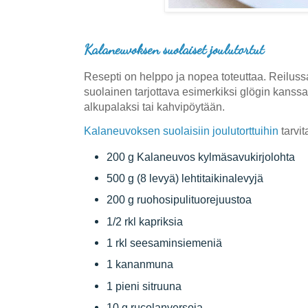
Kalaneuvoksen suolaiset joulutortut
Resepti on helppo ja nopea toteuttaa. Reilus
suolainen tarjottava esimerkiksi glögin kanssa 
alkupalaksi tai kahvipöytään.
Kalaneuvoksen suolaisiin joulutorttuihin
tarvi
200 g Kalaneuvos kylmäsavukirjolohta
500 g (8 levyä) lehtitaikinalevyjä
200 g ruohosipulituorejuustoa
1/2 rkl kapriksia
1 rkl seesaminsiemeniä
1 kananmuna
1 pieni sitruuna
10 g rucolanversoja