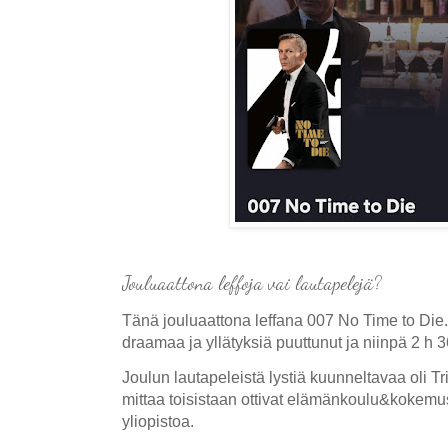
Jouluaattona leffoja vai lautapelejä?
Tänä jouluaattona leffana 007 No Time to Die
draamaa ja yllätyksiä puuttunut ja niinpä 2 h 36
Joulun lautapeleistä lystiä kuunneltavaa oli T
mittaa toisistaan ottivat elämänkoulu&kokemus,
yliopistoa.