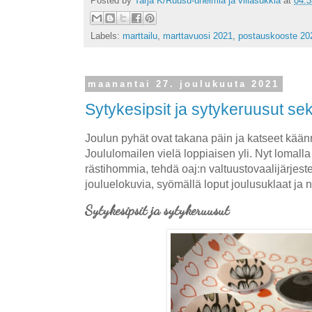
Posted by
Tarja K/Ruusu-unelmia ja villasukkia
at
04:3
Labels:
marttailu
,
marttavuosi 2021
,
postauskooste 20
maanantai 27. joulukuuta 2021
Sytykesipsit ja sytykeruusut sek
Joulun pyhät ovat takana päin ja katseet kään
Joululomailen vielä loppiaisen yli. Nyt lomall
rästihommia, tehdä oaj:n valtuustovaalijärjeste
jouluelokuvia, syömällä loput joulusuklaat ja
Sytykesipsit ja sytykeruusut