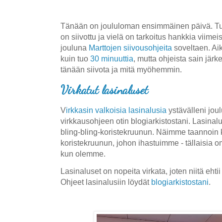
Tänään on joululoman ensimmäinen päivä. Tu
on siivottu ja vielä on tarkoitus hankkia viimeis
jouluna
Marttojen siivousohjeita
soveltaen. Ai
kuin tuo
30 minuuttia
, mutta ohjeista sain järk
tänään siivota ja mitä myöhemmin.
Virkatut lasinaluset
V
irkkasin valkoisia lasinalusia
ystävälleni jou
virkkausohjeen otin blogiarkistostani. Lasinal
bling-bling-koristekruunun. Näimme taannoin 
koristekruunun, johon ihastuimme - tällaisi
kun olemme.
Lasinaluset on nopeita virkata, joten niitä ehtii
Ohjeet lasinalusiin löydät
blogiarkistostani
.