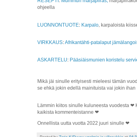
RESEPTI
:
Mummun marjapiiras,
marjapiirako
ohjeella
LUONNONTUOTE
:
Karpalo
, karpaloista kiiss
VIRKKAUS
:
Afrikantähti-patalaput jämälangoi
ASKARTELU
:
Pääsiäismunien koristelu servie
Mikä jäi sinulle erityisesti mieleesi tämän vu
se ehkä jokin edellä mainituista vai jokin ih
Lämmin kiitos sinulle kuluneesta vuodesta ❤ K
kaikista kommenteistanne ❤
Onnellista uutta vuotta 2022 juuri sinulle ❤