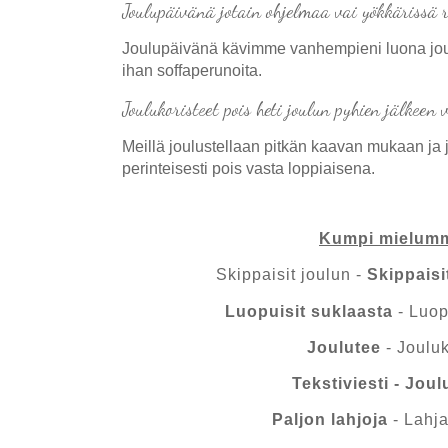
Joulupäivänä jotain ohjelmaa vai yökkärissä r
Joulupäivänä kävimme vanhempieni luona joulu
ihan soffaperunoita.
Joulukoristeet pois heti joulun pyhien jälkeen
Meillä joulustellaan pitkän kaavan mukaan ja j
perinteisesti pois vasta loppiaisena.
Kumpi mielum
Skippaisit joulun -
Skippais
Luopuisit suklaasta
- Luopu
Joulutee
- Joulu
Tekstiviesti - Joul
Paljon lahjoja
- Lahja