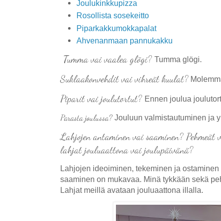
Joulukinkkupizza
Rosollista sosekeitto
Piparkakkumokkapalat
Ahvenanmaan pannukakku
Tumma vai vaalea glögi?
Tumma glögi.
Suklaakonvehdit vai vihreät kuulat?
Molemm
Piparit vai joulutortut?
Ennen joulua joulutort
Parasta joulussa?
Jouluun valmistautuminen ja y
Lahjojen antaminen vai saaminen? Pehmeät v
lahjat jouluaattona vai joulupäivänä?
Lahjojen ideoiminen, tekeminen ja ostaminen
saaminen on mukavaa. Minä tykkään sekä pehm
Lahjat meillä avataan jouluaattona illalla.