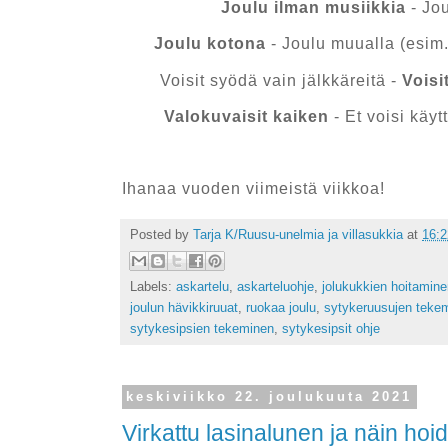
Joulu ilman musiikkia
- Jou
Joulu kotona
- Joulu muualla (esim
Voisit syödä vain jälkkäreitä -
Voisi
Valokuvaisit kaiken
- Et voisi käy
Ihanaa vuoden viimeistä viikkoa!
Posted by
Tarja K/Ruusu-unelmia ja villasukkia
at
16:2
Labels:
askartelu
,
askarteluohje
,
jolukukkien hoitamine
joulun hävikkiruuat
,
ruokaa joulu
,
sytykeruusujen teke
sytykesipsien tekeminen
,
sytykesipsit ohje
keskiviikko 22. joulukuuta 2021
Virkattu lasinalunen ja näin hoi