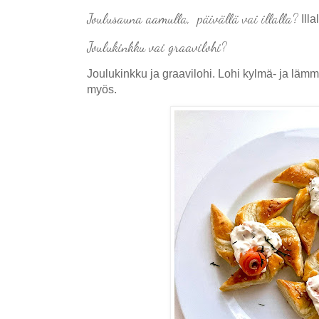
Joulusauna aamulla, päivällä vai illalla?
Illal
Joulukinkku vai graavilohi?
Joulukinkku ja graavilohi. Lohi kylmä- ja läm
myös.