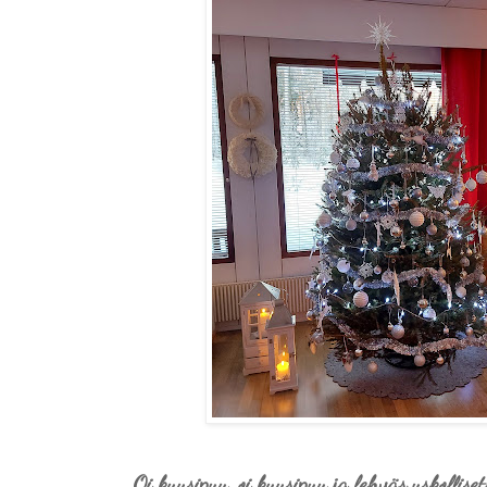
Oi kuusipuu, oi kuusipuu ja lehväs uskolliset