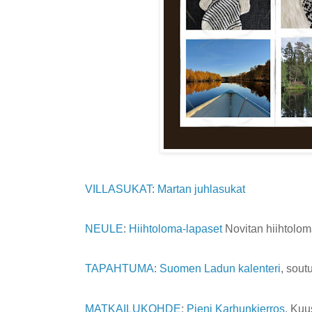
VILLASUKAT
:
Martan juhlasukat
NEULE
:
Hiihtoloma-lapaset
Novitan hiihtolo
TAPAHTUMA
:
Suomen Ladun kalenteri
, sout
MATKAILUKOHDE
:
Pieni Karhunkierros
, Ku