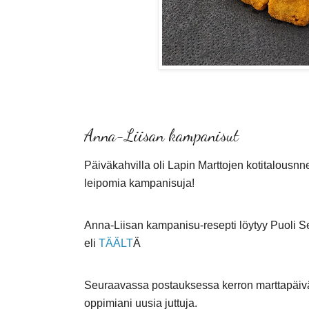
Anna-Liisan kampanisut
Päiväkahvilla oli Lapin Marttojen kotitalousn
leipomia kampanisuja!
Anna-Liisan kampanisu-resepti löytyy Puoli Se
eli
TÄÄLT
Ä
Seuraavassa postauksessa kerron marttapäivä
oppimiani uusia juttuja.