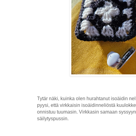
Tytär näki, kuinka olen hurahtanut isoäidin ne
pyysi, että virkkaisin isoäidinneliöstä
kuulokkei
onnistuu tuumasin. Virkkasin samaan syssyyn
säilytyspussin.