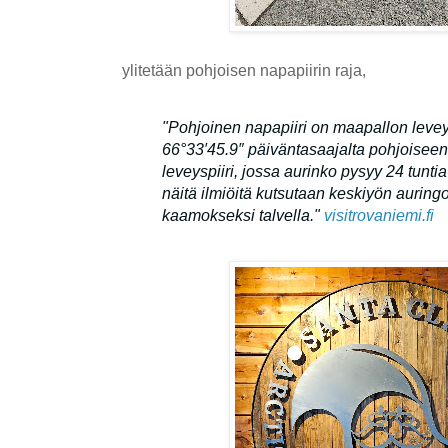
ylitetään pohjoisen napapiirin raja,
"Pohjoinen napapiiri on maapallon leveys
66°33′45.9″ päiväntasaajalta pohjoiseen.
leveyspiiri, jossa aurinko pysyy 24 tuntia 
näitä ilmiöitä kutsutaan keskiyön auringo
kaamokseksi talvella."
visitrovaniemi.fi