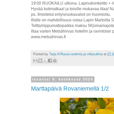
19:00 RUOKAILU ulkona. Lapinukonkeitto + r
Hyvää kotimatkaa! ja toisille mukavaa iltaa! N
ps. Ilmoitetut erityisruokavaliot on huomioitu.
Illalle on mahdollisuus ostaa Lapin Martoilta 
Teltta/riippumattopaikka maksu 5€(omamajoit
Iltaa varten Metsähirvas hotellin ja ravintolan 
www.metsahirvas.fi
Posted by
Tarja K/Ruusu-unelmia ja villasukkia
at
07:4
lauantai 8. kesäkuuta 2024
Marttapäivä Rovaniemellä 1/2