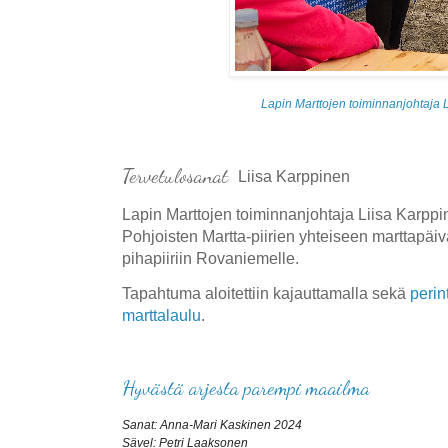
Lapin Marttojen toiminnanjohtaja 
Tervetulosanat
Liisa Karppinen
Lapin Marttojen toiminnanjohtaja Liisa Karppine
Pohjoisten Martta-piirien yhteiseen marttapä
pihapiiriin Rovaniemelle.
Tapahtuma aloitettiin kajauttamalla sekä
perin
marttalaulu
.
Hyvästä arjesta parempi maailma
Sanat: Anna-Mari Kaskinen 2024
Sävel: Petri Laaksonen