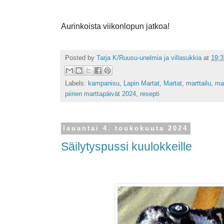
Aurinkoista viikonlopun jatkoa!
Posted by
Tarja K/Ruusu-unelmia ja villasukkia
at
19:3
Labels:
kampanisu
,
Lapin Martat
,
Martat
,
marttailu
,
ma
piirien marttapäivät 2024
,
resepti
lauantai 4. toukokuuta 2024
Säilytyspussi kuulokkeille