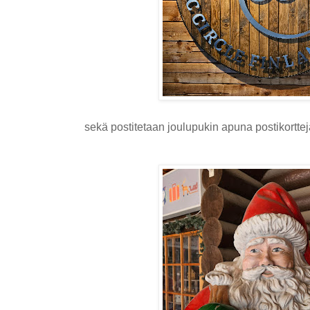
sekä postitetaan joulupukin apuna postikorttej