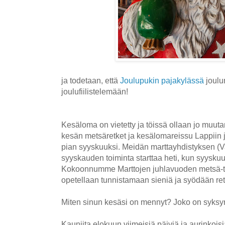
ja todetaan, että
Joulupukin pajakylässä
joulu
joulufiilistelemään!
Kesäloma on vietetty ja töissä ollaan jo muuta
kesän metsäretket ja kesälomareissu Lappiin j
pian syyskuuksi. Meidän marttayhdistyksen (V
syyskauden toiminta starttaa heti, kun syysku
Kokoonnumme Marttojen juhlavuoden metsä-t
opetellaan tunnistamaan sieniä ja syödään ret
Miten sinun kesäsi on mennyt? Joko on syksy
Kauniita elokuun viimeisiä päiviä ja aurinkoisi