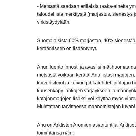
- Metsästä saadaan erillaisia raaka-aineita y
taloudellista merkitystä (marjastus, sienestys
virkistäydytään.
Suomalaisista 60% marjastaa, 40% sienestää. 
keräämiseen on lisääntynyt.
Anun luento innosti ja avasi silmät huomaama
metsästä voikaan kerätä! Anu listasi marjojen, 
koivunsilmut ja koivun pihkalehdet, pihlajan hii
kuusenkäpy lankojen värjäykseen ja männynkäv
katajanmarjojen lisäksi voi käyttää myös vihre
Muistathan tarvittaessa maanomistajan luvan!
Anu on Arktisten Aromien asiantuntija. Arktiset 
toimintansa näin: