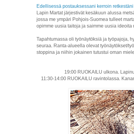
Edellisessä postauksessani kerroin retkestän
Lapin Martat järjestivät kesäkuun alussa met
jossa me ympäri Pohjois-Suomea tulleet mart
opimme uusia taitoja ja saimme uusia ideoita 
Tapahtumassa oli työnäytöksiä ja työpajoja, 
seuraa. Ranta-alueella olevat t
yönäytökset/työ
stoppina ja niihin jokainen tutustui oman mie
19:00 RUOKAILU ulkona. Lapinuk
11:30-14:00 RUOKAILU ravintolassa. Kanam