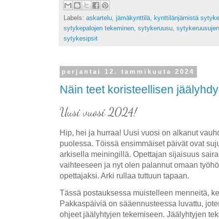
Labels:
askartelu
,
jämäkynttilä
,
kynttilänjämistä sytyk
sytykepalojen tekeminen
,
sytykeruusu
,
sytykeruusujen
sytykesipsit
perjantai 12. tammikuuta 2024
Näin teet koristeellisen jäälyhd
Uusi vuosi 2024!
Hip, hei ja hurraa! Uusi vuosi on alkanut vau
puolessa. Töissä ensimmäiset päivät ovat su
arkisella meiningillä. Opettajan sijaisuus sai
vaihteeseen ja nyt olen palannut omaan työhö
opettajaksi. Arki rullaa tuttuun tapaan.
Tässä postauksessa muistelleen menneitä, ke
Pakkaspäiviä on sääennusteessa luvattu, jot
ohjeet jäälyhtyjen tekemiseen. Jäälyhtyjen te