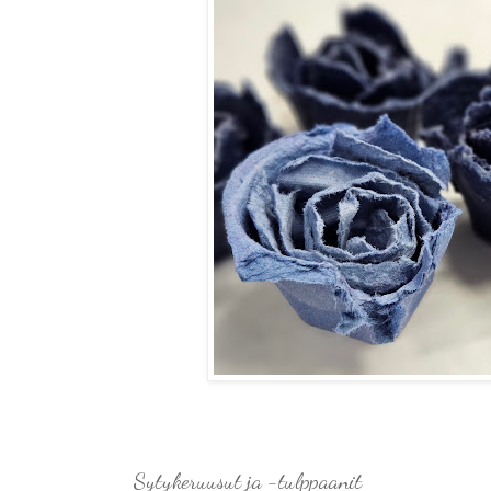
Sytykeruusut ja -tulppaanit