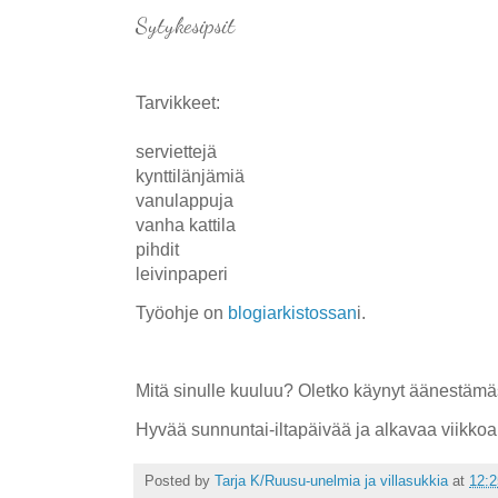
Sytykesipsit
Tarvikkeet:
serviettejä
kynttilänjämiä
vanulappuja
vanha kattila
pihdit
leivinpaperi
Työohje on
blogiarkistossan
i.
Mitä sinulle kuuluu? Oletko käynyt äänestä
Hyvää sunnuntai-iltapäivää ja alkavaa viikkoa
Posted by
Tarja K/Ruusu-unelmia ja villasukkia
at
12:2