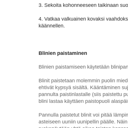
3. Sekoita kohonneeseen taikinaan suol
4. Vatkaa valkuainen kovaksi vaahdoksi 
käännellen.
Blinien paistaminen
Blinien paistamiseen käytetään blinip
Blinit paistetaan molemmin puolin miedol
ehtivät kypsyä sisältä. Kääntäminen suju
pannulta paistinlastalle (siis paistettu p
blini lastaa käyttäen paistopuoli alaspä
Pannulla paistetut blinit voi pitää lämp
asteiseen uuniin uunipellin päälle. Näin