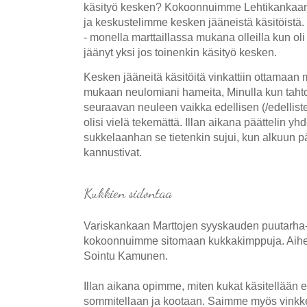
käsityö kesken? Kokoonnuimme Lehtikankaan k
ja keskustelimme kesken jääneistä käsitöistä. I
- monella marttaillassa mukana olleilla kun oli
jäänyt yksi jos toinenkin käsityö kesken.
Kesken jääneitä käsitöitä vinkattiin ottamaan 
mukaan neulomiani hameita, Minulla kun taht
seuraavan neuleen vaikka edellisen (/edellist
olisi vielä tekemättä. Illan aikana päättelin y
sukkelaanhan se tietenkin sujui, kun alkuun p
kannustivat.
Kukkien sidontaa
Variskankaan Marttojen syyskauden puutarha-
kokoonnuimme sitomaan kukkakimppuja. Aihees
Sointu Kamunen.
Illan aikana opimme, miten kukat käsitellään 
sommitellaan ja kootaan. Saimme myös vinkke