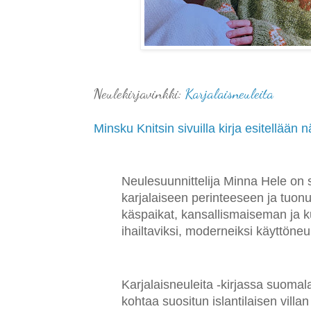
Neulekirjavinkki:
Karjalaisneuleita
Minsku Knitsin sivuilla kirja esitellään n
Neulesuunnittelija Minna Hele on 
karjalaiseen perinteeseen ja tuon
käspaikat, kansallismaiseman ja k
ihailtaviksi, moderneiksi käyttöneul
Karjalaisneuleita -kirjassa suoma
kohtaa suositun islantilaisen vil