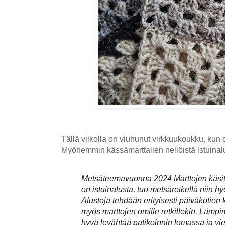
Tällä viikolla on viuhunut virkkuukoukku, kun o
Myöhemmin kässämarttailen neliöistä istuinalu
Metsäteemavuonna 2024 Marttojen käs
on istuinalusta, tuo metsäretkellä niin hy
Alustoja tehdään erityisesti päiväkotien 
myös marttojen omille retkillekin. Lämpi
hyvä levähtää patikoinnin lomassa ja vie