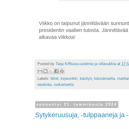
Viikko on taipunut jännittävään sunnunta
presidentin vaalien tulosta. Jännittävää
alkavaa viikkoa!
Posted by
Tarja K/Ruusu-unelmia ja villasukkia
at
17:5
Labels:
blinit
,
kirjavinkki
,
käsityö
,
kässämartta
,
marttai
neulonta
,
ruokamartta
sunnuntai 21. tammikuuta 2024
Sytykeruusuja, -tulppaaneja ja 