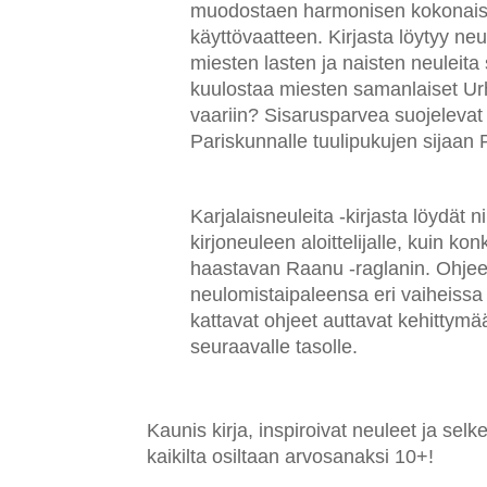
muodostaen harmonisen kokonais
käyttövaatteen. Kirjasta löytyy neu
miesten lasten ja naisten neuleita 
kuulostaa miesten samanlaiset Ur
vaariin? Sisarusparvea suojelevat 
Pariskunnalle tuulipukujen sijaan
Karjalaisneuleita -kirjasta löydät n
kirjoneuleen aloittelijalle, kuin ko
haastavan Raanu -raglanin. Ohjee
neulomistaipaleensa eri vaiheissa o
kattavat ohjeet auttavat kehitty
seuraavalle tasolle.
Kaunis kirja, inspiroivat neuleet ja selk
kaikilta osiltaan arvosanaksi 10+!