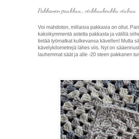
Pakkanen paukkuu,, virkkuukoukku viuhuu
Voi mahdoton, millaisia pakkasia on ollut. Pari 
kaksikymmentä astetta pakkasta ja välillä siihe
tietää työmatkat kulkevansa kävellen! Mutta sää
kävelykilometrejä lähes viis. Nyt on sääennu
lauhemmat säät ja alle -20 steen pakkanen tuntu