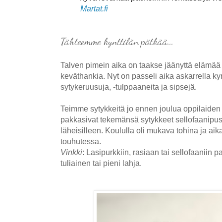
Martat.fi
Tähteemme kynttilän pätkää...
Talven pimein aika on taakse jäänyttä elämää 
keväthankia. Nyt on passeli aika askarrella kyn
sytykeruusuja, -tulppaaneita ja sipsejä.
Teimme sytykkeitä jo ennen joulua oppilaiden
pakkasivat tekemänsä sytykkeet sellofaanipuss
läheisilleen. Koululla oli mukava tohina ja aika
touhutessa.
Vinkki
: Lasipurkkiin, rasiaan tai sellofaaniin p
tuliainen tai pieni lahja.