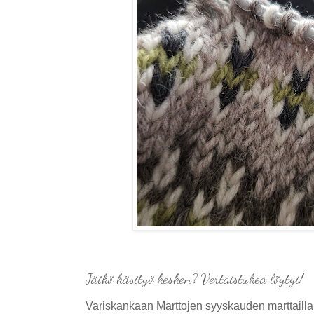
Jäikö käsityö kesken? Vertaistukea löytyi!
Variskankaan Marttojen syyskauden marttaillan