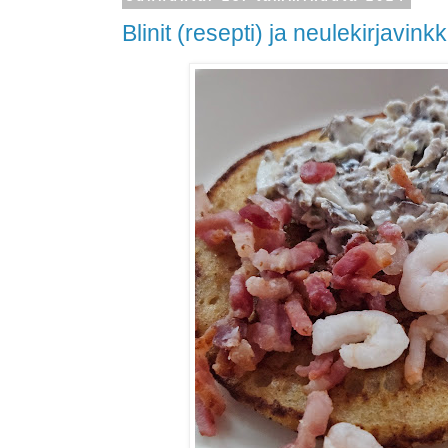
Blinit (resepti) ja neulekirjavinkk