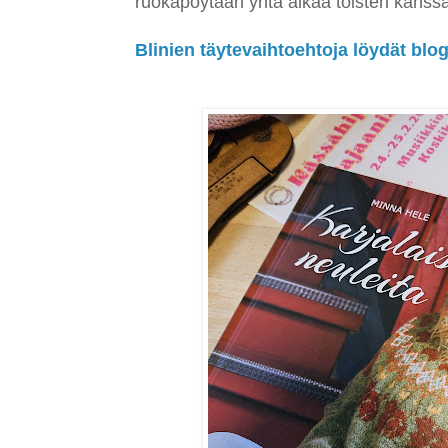
ruokapöytään yhtä aikaa toisten kanssa
Blinien täytevaihtoehtoja löydät blog