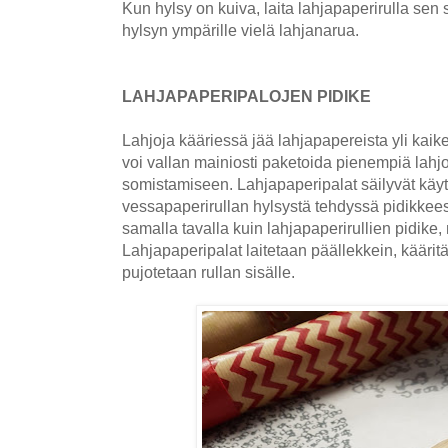
Kun hylsy on kuiva, laita lahjapaperirulla sen 
hylsyn ympärille vielä lahjanarua.
LAHJAPAPERIPALOJEN PIDIKE
Lahjoja kääriessä jää lahjapapereista yli kaik
voi vallan mainiosti paketoida pienempiä lahjo
somistamiseen. Lahjapaperipalat säilyvät käy
vessapaperirullan hylsystä tehdyssä pidikkee
samalla tavalla kuin lahjapaperirullien pidike, 
Lahjapaperipalat laitetaan päällekkein, kääritä
pujotetaan rullan sisälle.