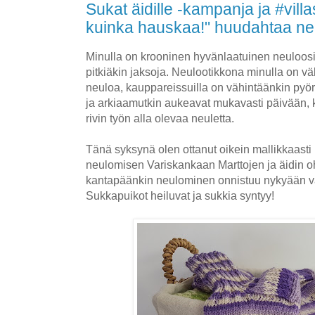
Sukat äidille -kampanja ja #vill
kuinka hauskaa!" huudahtaa neu
Minulla on krooninen hyvänlaatuinen neuloosi,
pitkiäkin jaksoja. Neulootikkona minulla on v
neuloa, kauppareissuilla on vähintäänkin pyö
ja arkiaamutkin aukeavat mukavasti päivään,
rivin työn alla olevaa neuletta.
Tänä syksynä olen ottanut oikein mallikkaast
neulomisen Variskankaan Marttojen ja äidin o
kantapäänkin neulominen onnistuu nykyään va
Sukkapuikot heiluvat ja sukkia syntyy!