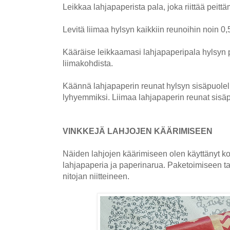
Leikkaa lahjapaperista pala, joka riittää peitt
Levitä liimaa hylsyn kaikkiin reunoihin noin 0,
Kääräise leikkaamasi lahjapaperipala hylsyn pä
liimakohdista.
Käännä lahjapaperin reunat hylsyn sisäpuolell
lyhyemmiksi. Liimaa lahjapaperin reunat sisäp
VINKKEJÄ LAHJOJEN KÄÄRIMISEEN
Näiden lahjojen käärimiseen olen käyttänyt ko
lahjapaperia ja paperinarua. Paketoimiseen tarv
nitojan niitteineen.