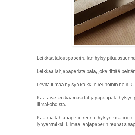
Leikkaa talouspaperirullan hylsy pituussuunna
Leikkaa lahjapaperista pala, joka riittää peitt
Levitä liimaa hylsyn kaikkiin reunoihin noin 0,
Kääräise leikkaamasi lahjapaperipala hylsyn pä
liimakohdista.
Käännä lahjapaperin reunat hylsyn sisäpuolell
lyhyemmiksi. Liimaa lahjapaperin reunat sisäp