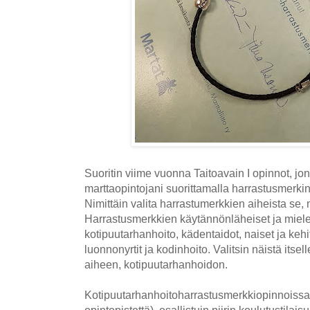
Suoritin viime vuonna Taitoavain I opinnot, jon
marttaopintojani suorittamalla harrastusmerkin
Nimittäin valita harrastumerkkien aiheista se, 
Harrastusmerkkien käytännönläheiset ja mielen
kotipuutarhanhoito, kädentaidot, naiset ja kehi
luonnonyrtit ja kodinhoito. Valitsin näistä itsel
aiheen, kotipuutarhanhoidon.
Kotipuutarhanhoitoharrastusmerkkiopinnoissa 