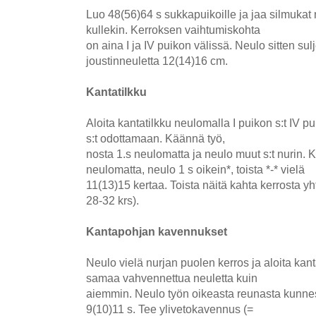
Luo 48(56)64 s sukkapuikoille ja jaa silmukat n
kullekin. Kerroksen vaihtumiskohta
on aina I ja IV puikon välissä. Neulo sitten su
joustinneuletta 12(14)16 cm.
Kantatilkku
Aloita kantatilkku neulomalla I puikon s:t IV p
s:t odottamaan. Käännä työ,
nosta 1.s neulomatta ja neulo muut s:t nurin. 
neulomatta, neulo 1 s oikein*, toista *-* vielä
11(13)15 kertaa. Toista näitä kahta kerrosta y
28-32 krs).
Kantapohjan kavennukset
Neulo vielä nurjan puolen kerros ja aloita ka
samaa vahvennettua neuletta kuin
aiemmin. Neulo työn oikeasta reunasta kunnes
9(10)11 s. Tee ylivetokavennus (=