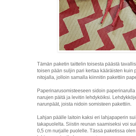
Tämän paketin taittelin toisesta päästä tavall
toisen pään suljin pari kertaa kääräisten kuin 
nitojalla, jolloin samalla kiinnitin pakettiin p
Paperinarusomisteeseen sidoin paperinarulla
narujen päitä ja levitin lehdyköiksi. Lehdykköj
narunpäät, joista nidoin somisteen pakettiin.
Lahjan päälle laitoin kaksi eri lahjapaperin suik
takapuolelta. Siistin reunan saamiseksi voi s
0,5 cm nurjalle puolelle. Tässä paketissa olen