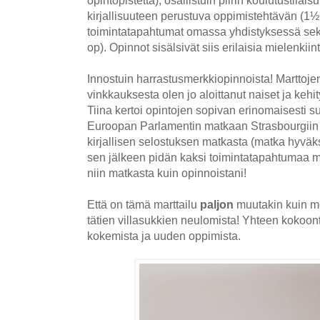
opintopistettä), osallistuin piirin koulutustilais
kirjallisuuteen perustuva oppimistehtävän (1½ o
toimintatapahtumat omassa yhdistyksessä se
op). Opinnot sisälsivät siis erilaisia mielenkiin
Innostuin harrastusmerkkiopinnoista! Marttoje
vinkkauksesta olen jo aloittanut naiset ja kehi
Tiina kertoi opintojen sopivan erinomaisesti su
Euroopan Parlamentin matkaan Strasbourgiin l
kirjallisen selostuksen matkasta (matka hyväks
sen jälkeen pidän kaksi toimintatapahtumaa ma
niin matkasta kuin opinnoistani!
Että on tämä marttailu
paljon
muutakin kuin m
tätien villasukkien neulomista! Yhteen kokoon
kokemista ja uuden oppimista.