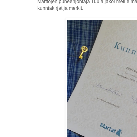
Marttojen puheenjohtaja Tuula jakoi meille ma
kunniakirjat ja merkit.