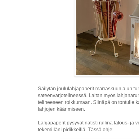
Säilytän joululahjapaperit marraskuun alun t
sateenvarjotelineessä. Laitan myös lahjanarun,
telineeseen roikkumaan. Siinäpä on tontulle kai
lahjojen käärimiseen.
Lahjapaperit pysyvät nätisti rullina talous- ja 
tekemilläni pidikkeillä. Tässä ohje: