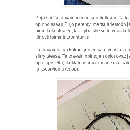
Pirjo sai Taitoavain merkin suoritettuaan Taito
opinnoissaan Pirjo perehtyi marttajärjestöön ja
piirin kokoukseen, laati yhdistykselle vuosikellon
järjesti toimintatapahtumia.
Taitoavaimia on kolme, joiden vaativuustaso n
siirryttäessä. Taitoavain opintojen osiot ovat: 
opintopistettä), kotitalousneuvonnan sisältöalu
ja itsearviointi (½ op).