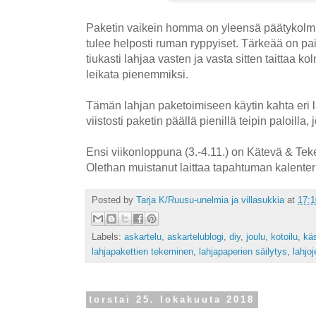
Paketin vaikein homma on yleensä päätykolmio
tulee helposti ruman ryppyiset. Tärkeää on p
tiukasti lahjaa vasten ja vasta sitten taittaa kol
leikata pienemmiksi.
Tämän lahjan paketoimiseen käytin kahta eri 
viistosti paketin päällä pienillä teipin paloilla, 
Ensi viikonloppuna (3.-4.11.) on Kätevä & Te
Olethan muistanut laittaa tapahtuman kalenteri
Posted by
Tarja K/Ruusu-unelmia ja villasukkia
at
17:1
Labels:
askartelu
,
askartelublogi
,
diy
,
joulu
,
kotoilu
,
käs
lahjapakettien tekeminen
,
lahjapaperien säilytys
,
lahjo
torstai 25. lokakuuta 2018