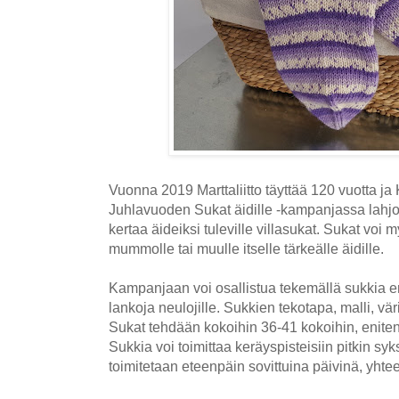
Vuonna 2019 Marttaliitto täyttää 120 vuotta ja K
Juhlavuoden Sukat äidille -kampanjassa lahjo
kertaa äideiksi tuleville villasukat. Sukat voi 
mummolle tai muulle itselle tärkeälle äidille.
Kampanjaan voi osallistua tekemällä sukkia eri 
lankoja neulojille. Sukkien tekotapa, malli, väri
Sukat tehdään kokoihin 36-41 kokoihin, eniten
Sukkia voi toimittaa keräyspisteisiin pitkin syk
toimitetaan eteenpäin sovittuina päivinä, yhte