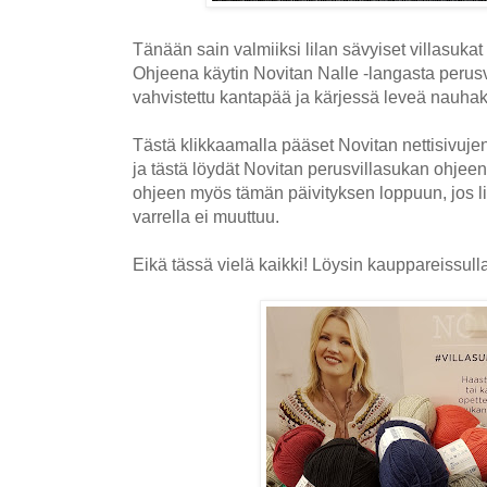
Tänään sain valmiiksi lilan sävyiset villasuka
Ohjeena käytin Novitan Nalle -langasta perusv
vahvistettu kantapää ja kärjessä leveä nauha
Tästä klikkaamalla pääset Novitan nettisivuje
ja tästä löydät Novitan perusvillasukan ohjee
ohjeen myös tämän päivityksen loppuun, jos l
varrella ei muuttuu.
Eikä tässä vielä kaikki! Löysin kauppareissul