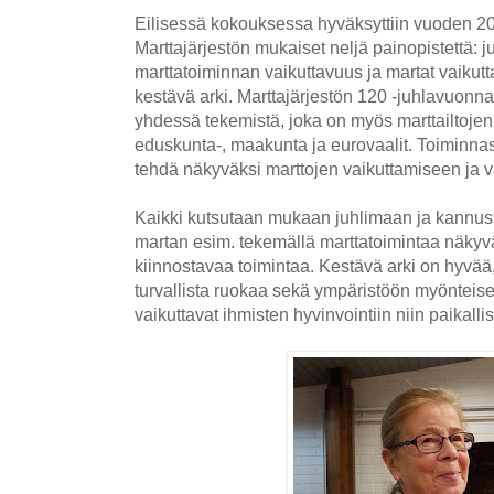
Eilisessä kokouksessa hyväksyttiin vuoden 2
Marttajärjestön mukaiset neljä painopistettä: 
marttatoiminnan vaikuttavuus ja martat vaikutt
kestävä arki. Marttajärjestön 120 -juhlavuonna 
yhdessä tekemistä, joka on myös marttailtoje
eduskunta-, maakunta ja eurovaalit. Toiminna
tehdä näkyväksi marttojen vaikuttamiseen ja v
Kaikki kutsutaan mukaan juhlimaan ja kannus
martan esim. tekemällä marttatoimintaa näkyvä
kiinnostavaa toimintaa. Kestävä arki on hyvää, t
turvallista ruokaa sekä ympäristöön myönteisest
vaikuttavat ihmisten hyvinvointiin niin paikallis