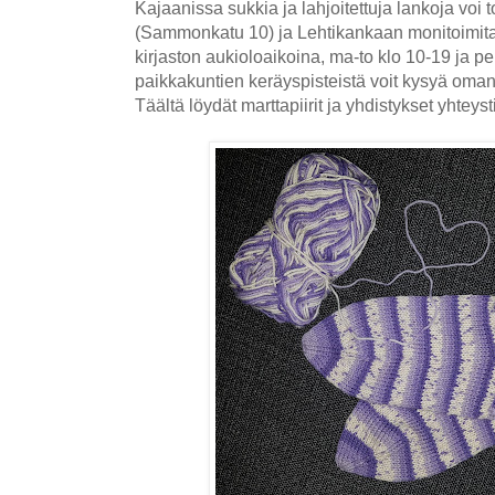
Kajaanissa sukkia ja lahjoitettuja lankoja voi 
(Sammonkatu 10) ja Lehtikankaan monitoimital
kirjaston aukioloaikoina, ma-to klo 10-19 ja p
paikkakuntien keräyspisteistä voit kysyä oma
Täältä löydät marttapiirit ja yhdistykset yhtey