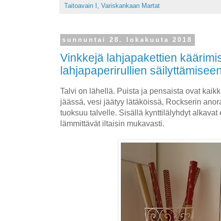
Taitoavain I
,
Variskankaan Martat
sunnuntai 28. lokakuuta 2018
Vinkkejä lahjapakettien käärimi
lahjapaperirullien säilyttämisee
Talvi on lähellä. Puista ja pensaista ovat kaik
jäässä, vesi jäätyy lätäköissä, Rockserin anor
tuoksuu talvelle. Sisällä kynttilälyhdyt alkavat
lämmittävät iltaisin mukavasti.