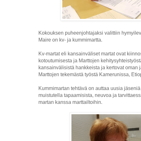
Kokouksen puheenjohtajaksi valittiin hymyil
Maire on kv- ja kummimartta.
Kv-martat eli kansainväliset martat ovat kiinnos
kotoutumisesta ja Marttojen kehitysyhteistyöst
kansainvälisistä hankkeista ja kertovat oman j
Marttojen tekemästä työstä Kamerunissa, Etio
Kummimartan tehtävä on auttaa uusia jäseniä
muistutella tapaamisista, neuvoa ja tarvittae
martan kanssa marttailtoihin.