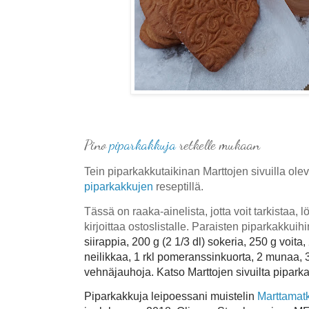
Pino
p
iparkakkuja
retkelle mukaan
Tein piparkakkutaikinan Marttojen sivuilla ol
piparkakkujen
reseptillä.
Tässä on raaka-ainelista, jotta voit tarkistaa, 
kirjoittaa ostoslistalle. Paraisten piparkakkuihi
siirappia,
200 g (2 1/3 dl) sokeria,
250 g voita,
neilikkaa,
1 rkl pomeranssinkuorta,
2 munaa,
vehnäjauhoja. Katso Marttojen sivuilta pipark
Piparkakkuja leipoessani muistelin
Marttamatk