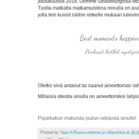
joulukuussa 2018. Olimme Strasbourgissa MEP
Tuolta matkalta matkamuistona minulla on joul
jolla tein kuviot näihin retkelle mukaan tulevii
Best moments happen 
Parhaat hetket syntyvä
Oletko sinä antanut tai saanut aineettoman l
Millaisia ideoita sinulla on aineettomiksi lahjo
Piparkakun makuista joulun odotusta sinulle!
Posted by
Tarja K/Ruusu-unelmia ja villasukkia
at
20:0