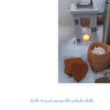
Retki terästermospullot pikakorkilla