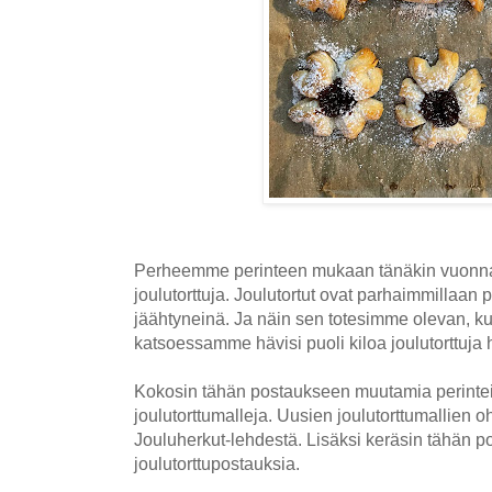
Perheemme perinteen mukaan tänäkin vuonna l
joulutorttuja. Joulutortut ovat parhaimmillaan
jäähtyneinä. Ja näin sen totesimme olevan, k
katsoessamme hävisi puoli kiloa joulutorttuja 
Kokosin tähän postaukseen muutamia perintei
joulutorttumalleja. Uusien joulutorttumallien o
Jouluherkut-lehdestä. Lisäksi keräsin tähän p
joulutorttupostauksia.