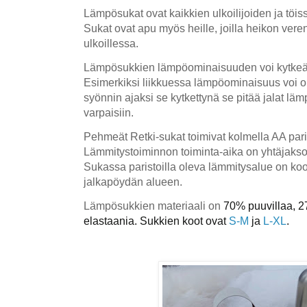
Lämpösukat ovat kaikkien ulkoilijoiden ja töis
Sukat ovat apu myös heille, joilla heikon veren
ulkoillessa.
Lämpösukkien lämpöominaisuuden voi kytkeä p
Esimerkiksi liikkuessa lämpöominaisuus voi ol
syönnin ajaksi se kytkettynä se pitää jalat läm
varpaisiin.
Pehmeät Retki-sukat toimivat kolmella AA paris
Lämmitystoiminnon toiminta-aika on yhtäjaksois
Sukassa paristoilla oleva lämmitysalue on koo
jalkapöydän alueen.
Lämpösukkien materiaali on
70% puuvillaa, 2
elastaania. Sukkien koot ovat
S-M
ja
L-XL
.