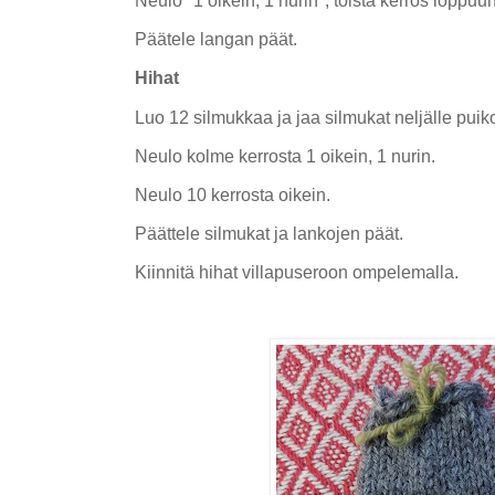
Neulo *1 oikein, 1 nurin*, toista kerros loppuun
Päätele langan päät.
Hihat
Luo 12 silmukkaa ja jaa silmukat neljälle puiko
Neulo kolme kerrosta 1 oikein, 1 nurin.
Neulo 10 kerrosta oikein.
Päättele silmukat ja lankojen päät.
Kiinnitä hihat villapuseroon ompelemalla.