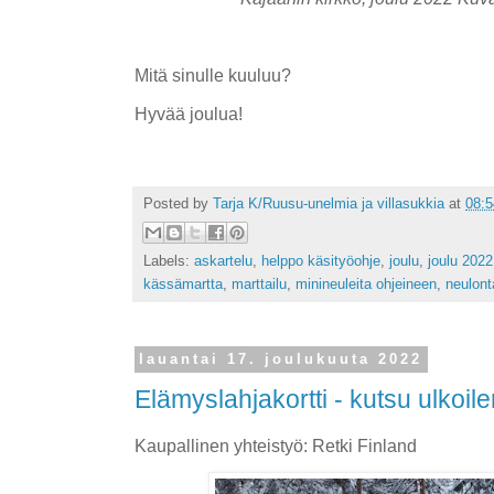
Mitä sinulle kuuluu?
Hyvää joulua!
Posted by
Tarja K/Ruusu-unelmia ja villasukkia
at
08:5
Labels:
askartelu
,
helppo käsityöohje
,
joulu
,
joulu 2022
kässämartta
,
marttailu
,
minineuleita ohjeineen
,
neulont
lauantai 17. joulukuuta 2022
Elämyslahjakortti - kutsu ulkoi
Kaupallinen yhteistyö: Retki Finland