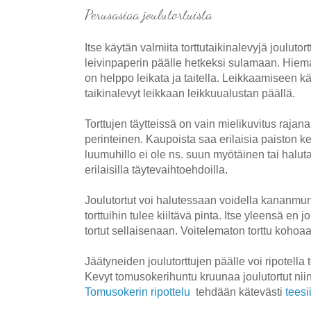
Perusasiaa joulutortuist
a
Itse käytän valmiita torttutaikinalevyjä jouluto
leivinpaperin päälle hetkeksi sulamaan. Hiem
on helppo leikata ja taitella. Leikkaamiseen k
taikinalevyt leikkaan leikkuualustan päällä.
Torttujen täytteissä on vain mielikuvitus raj
perinteinen. Kaupoista saa erilaisia paiston k
luumuhillo ei ole ns. suun myötäinen tai halut
erilaisilla täytevaihtoehdoilla.
Joulutortut voi halutessaan voidella kananmu
torttuihin tulee kiiltävä pinta. Itse yleensä en j
tortut sellaisenaan. Voitelematon torttu koho
Jäätyneiden joulutorttujen päälle voi ripotella
Kevyt tomusokerihuntu kruunaa joulutortut niin
Tomusokerin ripottelu
tehdään kätevästi
teesii