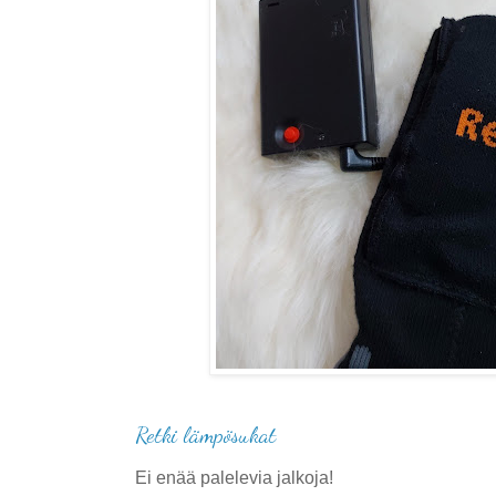
Retki lämpösukat
Ei enää palelevia jalkoja
!