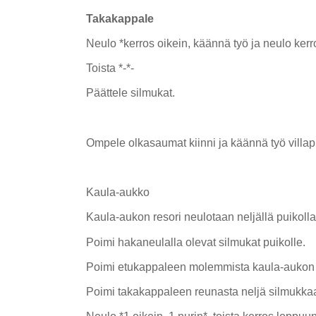
Takakappale
Neulo *kerros oikein, käännä työ ja neulo kerr
Toista *-*-
Päättele silmukat.
Ompele olkasaumat kiinni ja käännä työ villap
Kaula-aukko
Kaula-aukon resori neulotaan neljällä puikolla
Poimi hakaneulalla olevat silmukat puikolle.
Poimi etukappaleen molemmista kaula-aukon 
Poimi takakappaleen reunasta neljä silmukkaa