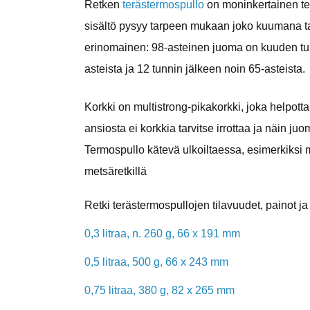
Retken
terästermospullo
on moninkertainen tes
sisältö pysyy tarpeen mukaan joko kuumana 
erinomainen: 98-asteinen juoma on kuuden tun
asteista ja 12 tunnin jälkeen noin 65-asteista.
Korkki on multistrong-pikakorkki, joka helpott
ansiosta ei korkkia tarvitse irrottaa ja näin j
Termospullo kätevä ulkoiltaessa, esimerkiksi m
metsäretkillä
Retki terästermospullojen tilavuudet, painot ja 
0,3 litraa, n. 260 g, 66 x 191 mm
0,5 litraa, 500 g, 66 x 243 mm
0,75 litraa, 380 g, 82 x 265 mm