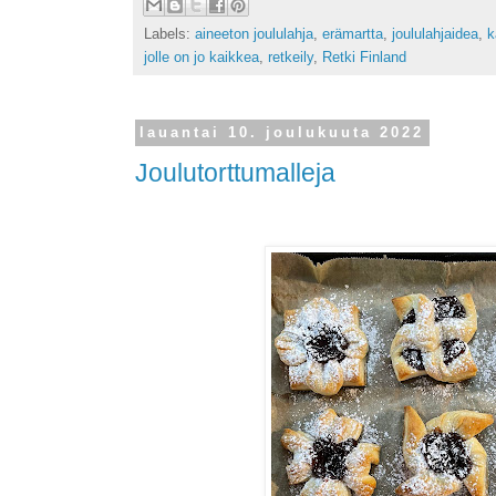
Labels:
aineeton joululahja
,
erämartta
,
joululahjaidea
,
k
jolle on jo kaikkea
,
retkeily
,
Retki Finland
lauantai 10. joulukuuta 2022
Joulutorttumalleja