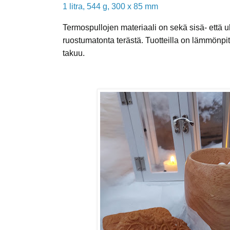
1 litra, 544 g, 300 x 85 mm
Termospullojen materiaali on sekä sisä- että 
ruostumatonta terästä
. Tuotteilla on lämmönpi
takuu.