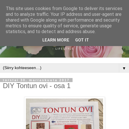
This site uses cookies from Google to deliver its services
and to analyze traffic. Your IP address and user-agent are
shared with Google along with performance and security
metrics to ensure quality of service, generate usage
statistics, and to detect and address abuse.
LEARN MORE
GOT IT
▼
torstai 30. marraskuuta 2017
DIY Tontun ovi - osa 1