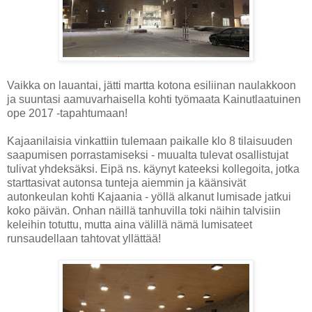
Vaikka on lauantai, jätti martta kotona esiliinan naulakkoon
ja suuntasi aamuvarhaisella kohti työmaata Kainutlaatuinen
ope 2017 -tapahtumaan!
Kajaanilaisia vinkattiin tulemaan paikalle klo 8 tilaisuuden
saapumisen porrastamiseksi - muualta tulevat osallistujat
tulivat yhdeksäksi. Eipä ns. käynyt kateeksi kollegoita, jotka
starttasivat autonsa tunteja aiemmin ja käänsivät
autonkeulan kohti Kajaania - yöllä alkanut lumisade jatkui
koko päivän. Onhan näillä tanhuvilla toki näihin talvisiin
keleihin totuttu, mutta aina välillä nämä lumisateet
runsaudellaan tahtovat yllättää!