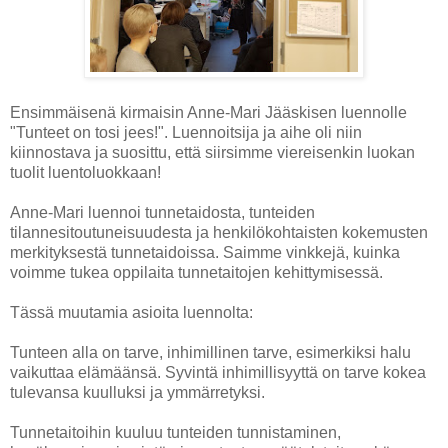
Ensimmäisenä kirmaisin Anne-Mari Jääskisen luennolle
"Tunteet on tosi jees!". Luennoitsija ja aihe oli niin
kiinnostava ja suosittu, että siirsimme viereisenkin luokan
tuolit luentoluokkaan!
Anne-Mari luennoi tunnetaidosta, tunteiden
tilannesitoutuneisuudesta ja henkilökohtaisten kokemusten
merkityksestä tunnetaidoissa. Saimme vinkkejä, kuinka
voimme tukea oppilaita tunnetaitojen kehittymisessä.
Tässä muutamia asioita luennolta:
Tunteen alla on tarve, inhimillinen tarve, esimerkiksi halu
vaikuttaa elämäänsä. Syvintä inhimillisyyttä on tarve kokea
tulevansa kuulluksi ja ymmärretyksi.
Tunnetaitoihin kuuluu tunteiden tunnistaminen,