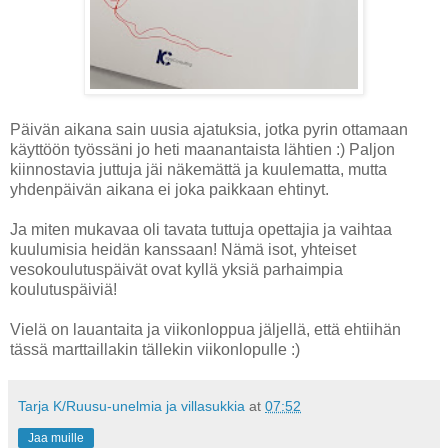
Päivän aikana sain uusia ajatuksia, jotka pyrin ottamaan
käyttöön työssäni jo heti maanantaista lähtien :) Paljon
kiinnostavia juttuja jäi näkemättä ja kuulematta, mutta
yhdenpäivän aikana ei joka paikkaan ehtinyt.
Ja miten mukavaa oli tavata tuttuja opettajia ja vaihtaa
kuulumisia heidän kanssaan! Nämä isot, yhteiset
vesokoulutuspäivät ovat kyllä yksiä parhaimpia
koulutuspäiviä!
Vielä on lauantaita ja viikonloppua jäljellä, että ehtiihän
tässä marttaillakin tällekin viikonlopulle :)
Tarja K/Ruusu-unelmia ja villasukkia
at
07:52
Jaa muille