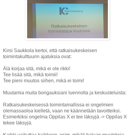
Kirsi Saukkola kertoi, että ratkaisukeskeisen
toimintakulttuurin ajatuksia ovat:
Älä korjaa sitä, mikä ei ole rikki!
Tee lisää sitä, mikä toimii!
Tee pieni muutos siihen, mikä ei toimi!
Muutamia muita bongauksiani luennolta ja keskusteluista:
Ratkaisukeskeisessä toimintamallissa ei ongelmien
olemassaoloa kielletä, vaan ne käännetään tavoitteiksi.
Esimerkiksi ongelma Oppilas X ei tee läksyjä -> Oppilas X
tekee läksyjä.
Kaikki vaikuttaa kaikkeen, esim. mikäli haluan muutoksia