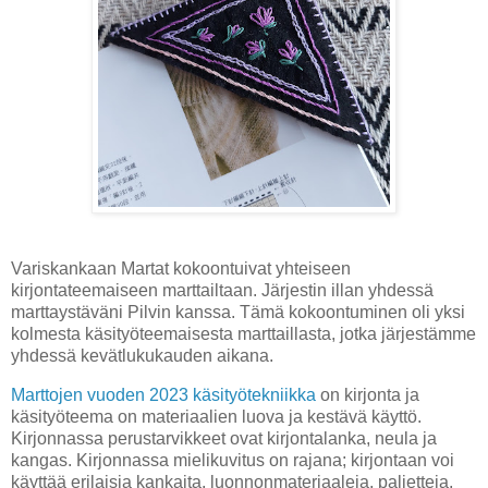
Variskankaan Martat kokoontuivat yhteiseen
kirjontateemaiseen marttailtaan. Järjestin illan yhdessä
marttaystäväni Pilvin kanssa. Tämä kokoontuminen oli yksi
kolmesta käsityöteemaisesta marttaillasta, jotka järjestämme
yhdessä kevätlukukauden aikana.
Marttojen vuoden 2023 käsityötekniikka
on kirjonta ja
käsityöteema on materiaalien luova ja kestävä käyttö.
Kirjonnassa perustarvikkeet ovat kirjontalanka, neula ja
kangas. Kirjonnassa mielikuvitus on rajana; kirjontaan voi
käyttää erilaisia kankaita, luonnonmateriaaleja, paljetteja,