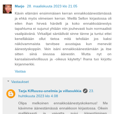
Marjo
28. maaliskuuta 2023 klo 21.05
Kävin elämäni ensimmäisen kerran ennakkoäänestämässä
ja ehkä myös viimeisen kerran. Meillä Sellon kirjastossa oli
eilen ihan hirveä härdelli ja koko ennakkoäänestys
tapahtuma ei sujunut yhtään niin jouhevasti kuin normaalisti
vaalipäivänä. Virkailijat säntäilivät sinne tänne ja tuntui ettei
kenelläkään ollut tietoa mitä tehdään jos kaksi
näkövammaista tarvitsee avustajaa kun menevät
äänestyskoppiin. Vein isäni ennakkoäänestämään ja itse
sitten siinä sivussa äänestin. Mutta nyt on
kansalaisvelvollisuus ja -oikeus käytetty! Ihana tuo kirjottu
kirjanmerkki.
Vastaa
Vastaukset
Tarja K/Ruusu-unelmia ja villasukkia
23.
huhtikuuta 2023 klo 4.08
Olipa melkoinen ennakkoäänestyskokemus! Me
kävimme äänestämässä ennakkoon kirjastossa. Oikein
mallikkaasti ja vaivatta sujui äänestäminen.