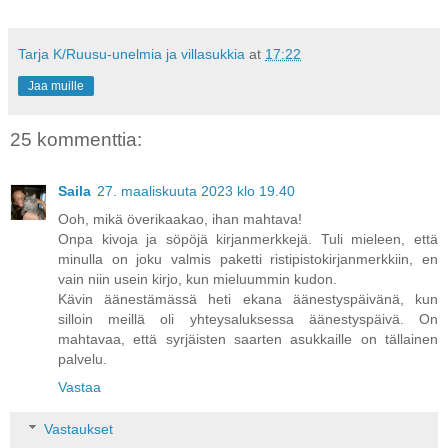
Tarja K/Ruusu-unelmia ja villasukkia
at
17:22
Jaa muille
25 kommenttia:
Saila
27. maaliskuuta 2023 klo 19.40
Ooh, mikä överikaakao, ihan mahtava!
Onpa kivoja ja söpöjä kirjanmerkkejä. Tuli mieleen, että
minulla on joku valmis paketti ristipistokirjanmerkkiin, en
vain niin usein kirjo, kun mieluummin kudon.
Kävin äänestämässä heti ekana äänestyspäivänä, kun
silloin meillä oli yhteysaluksessa äänestyspäivä. On
mahtavaa, että syrjäisten saarten asukkaille on tällainen
palvelu.
Vastaa
Vastaukset