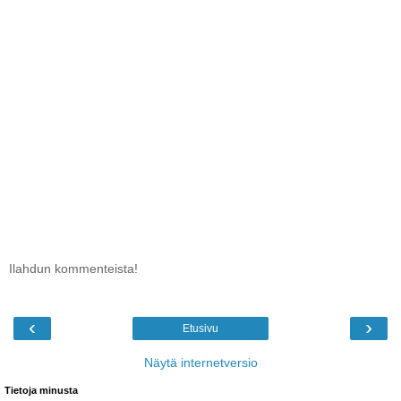
Ilahdun kommenteista!
‹
›
Etusivu
Näytä internetversio
Tietoja minusta