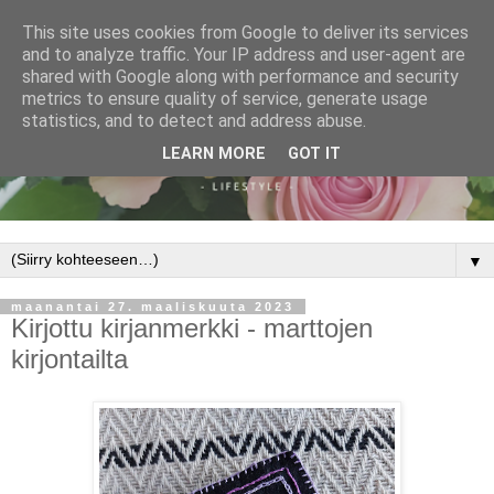
This site uses cookies from Google to deliver its services
and to analyze traffic. Your IP address and user-agent are
shared with Google along with performance and security
metrics to ensure quality of service, generate usage
statistics, and to detect and address abuse.
LEARN MORE
GOT IT
▼
maanantai 27. maaliskuuta 2023
Kirjottu kirjanmerkki - marttojen
kirjontailta