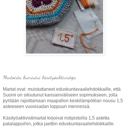
Martoista kuoriutui käsityöaktivisteja
Martat ovat muistuttaneet eduskuntavaaliehdokkaille, että
Suomi on sitoutunut kansainväliseen sopimukseen, jolla
pyritään rajoittamaan maapallon keskilämpötilan nousu 1,5
asteeseen vuosisadan loppuun mennessä.
Käsityöaktivistimartat kirjoivat ristipistoilla 1,5 astetta
patalappuihin, jotka jaettiin eduskuntavaaliehdokkaille.