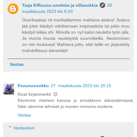
Tarja K/Ruusu-unelmia ja villasukkia
28.
maaliskuuta 2023 klo 6.03
Överikaakao oli marttailtamme mahtava aloitus! Joskus
jää jokin käsityö odottamaan inspiraatiota tai jokin muu
käsityö kiilaa ohi. Minulla on nyt kaksi neuletta työn alla.
Ja monta muuta neuletyötä suunnitteilla. Neulominen
on niin mukavaa! Mahtava juttu, että teille on järjestetty
mahdollisuus äänestää!
Vastaa
Kruunuvuokko
27. maaliskuuta 2023 klo 20.15
Kivat kirjanmerkit. 😊
Kävimme mieheni kanssa jo ennakkoon äänestämässä.
Näin olemme tehneet jo monen monena vuotena.
Vastaa
Vastaukset