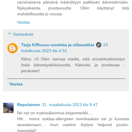
varsinaisena päivänä määrättyyn paikkaan äänestämään.
Nykyaikaista joustavuutta. Olen käyttänyt tätä
mahdollisuutta jo vuosia.
Vastaa
Vastaukset
Tarja K/Ruusu-unelmia ja villasukkia
23.
huhtikuuta 2023 klo 4.51
Kiitos <3 Olen samaa mieltä, että ennakkoäänestys
lisää äänestyaktiivisuutta. Kätevää ja joustavaa -
peukutan!
Vastaa
Repolainen
31. maaliskuuta 2023 klo 8.47
No nyt on mainio&toimiva kirjanmerkki....
Hih... minut suklaa-allergisen överikaakao sai jo kuvasta
aivastamaan.... mun vastine löytyisi helposti juusto-
övereistä!!