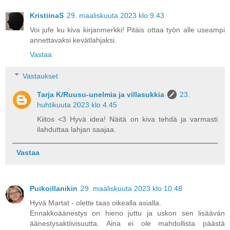
KristiinaS
29. maaliskuuta 2023 klo 9.43
Voi jufe ku kiva kirjanmerkki! Pitäis ottaa työn alle useampi
annettavaksi kevätlahjaksi.
Vastaa
Vastaukset
Tarja K/Ruusu-unelmia ja villasukkia
23.
huhtikuuta 2023 klo 4.45
Kiitos <3 Hyvä idea! Näitä on kiva tehdä ja varmasti
ilahduttaa lahjan saajaa.
Vastaa
Puikoillanikin
29. maaliskuuta 2023 klo 10.48
Hyvä Martat - olette taas oikealla asialla.
Ennakkoäänestys on hieno juttu ja uskon sen lisäävän
äänestysaktiivisuutta. Aina ei ole mahdollista päästä