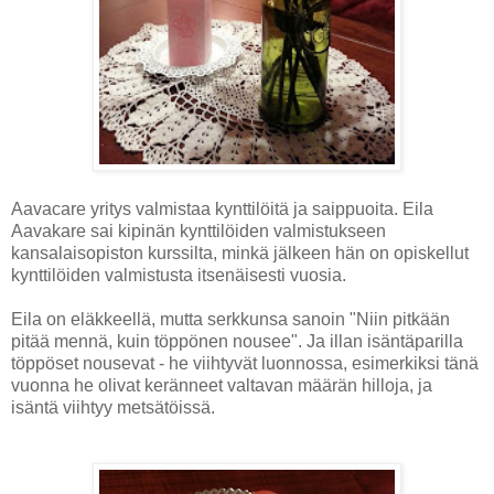
Aavacare yritys valmistaa kynttilöitä ja saippuoita. Eila
Aavakare sai kipinän kynttilöiden valmistukseen
kansalaisopiston kurssilta, minkä jälkeen hän on opiskellut
kynttilöiden valmistusta itsenäisesti vuosia.
Eila on eläkkeellä, mutta serkkunsa sanoin "Niin pitkään
pitää mennä, kuin töppönen nousee". Ja illan isäntäparilla
töppöset nousevat - he viihtyvät luonnossa, esimerkiksi tänä
vuonna he olivat keränneet valtavan määrän hilloja, ja
isäntä viihtyy metsätöissä.