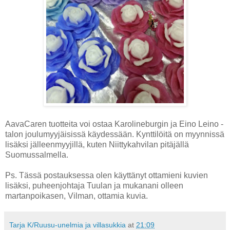
AavaCaren tuotteita voi ostaa Karolineburgin ja Eino Leino -
talon joulumyyjäisissä käydessään. Kynttilöitä on myynnissä
lisäksi jälleenmyyjillä, kuten Niittykahvilan pitäjällä
Suomussalmella.
Ps. Tässä postauksessa olen käyttänyt ottamieni kuvien
lisäksi, puheenjohtaja Tuulan ja mukanani olleen
martanpoikasen, Vilman, ottamia kuvia.
Tarja K/Ruusu-unelmia ja villasukkia
at
21:09