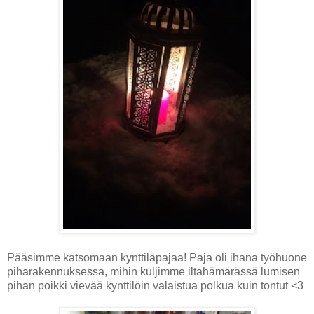
Pääsimme katsomaan kynttiläpajaa! Paja oli ihana työhuone
piharakennuksessa, mihin kuljimme iltahämärässä lumisen
pihan poikki vievää kynttilöin valaistua polkua kuin tontut <3