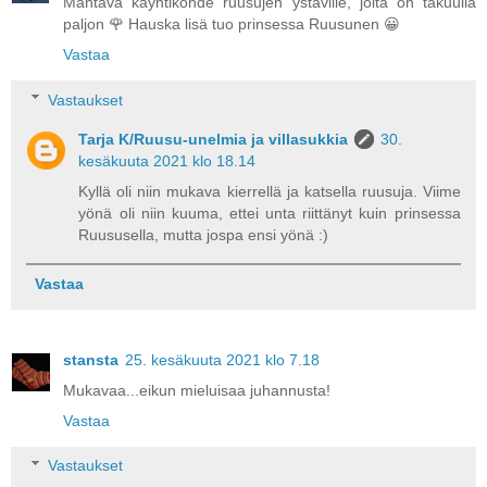
Mahtava käyntikohde ruusujen ystäville, joita on takuulla
paljon 🌹 Hauska lisä tuo prinsessa Ruusunen 😀
Vastaa
Vastaukset
Tarja K/Ruusu-unelmia ja villasukkia
30.
kesäkuuta 2021 klo 18.14
Kyllä oli niin mukava kierrellä ja katsella ruusuja. Viime
yönä oli niin kuuma, ettei unta riittänyt kuin prinsessa
Ruususella, mutta jospa ensi yönä :)
Vastaa
stansta
25. kesäkuuta 2021 klo 7.18
Mukavaa...eikun mieluisaa juhannusta!
Vastaa
Vastaukset