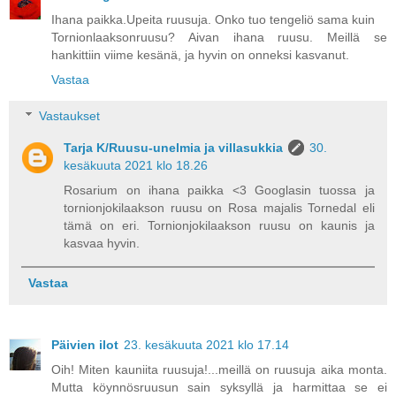
Ihana paikka.Upeita ruusuja. Onko tuo tengeliö sama kuin
Tornionlaaksonruusu? Aivan ihana ruusu. Meillä se
hankittiin viime kesänä, ja hyvin on onneksi kasvanut.
Vastaa
Vastaukset
Tarja K/Ruusu-unelmia ja villasukkia
30.
kesäkuuta 2021 klo 18.26
Rosarium on ihana paikka <3 Googlasin tuossa ja
tornionjokilaakson ruusu on Rosa majalis Tornedal eli
tämä on eri. Tornionjokilaakson ruusu on kaunis ja
kasvaa hyvin.
Vastaa
Päivien ilot
23. kesäkuuta 2021 klo 17.14
Oih! Miten kauniita ruusuja!...meillä on ruusuja aika monta.
Mutta köynnösruusun sain syksyllä ja harmittaa se ei