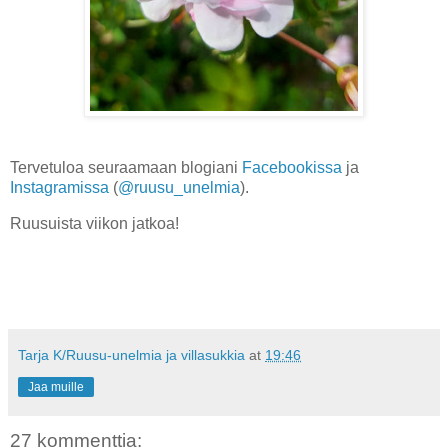
Tervetuloa seuraamaan blogiani
Facebookissa
ja
Instagramissa
(
@ruusu_unelmia
).
Ruusuista viikon jatkoa!
Tarja K/Ruusu-unelmia ja villasukkia
at
19:46
Jaa muille
27 kommenttia: