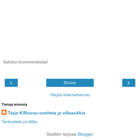
Ilahdun kommenteista!
‹
›
Etusivu
Näytä internetversio
Tietoja minusta
Tarja K/Ruusu-unelmia ja villasukkia
Tarkastele profiilia
Sisällön tarjoaa
Blogger
.