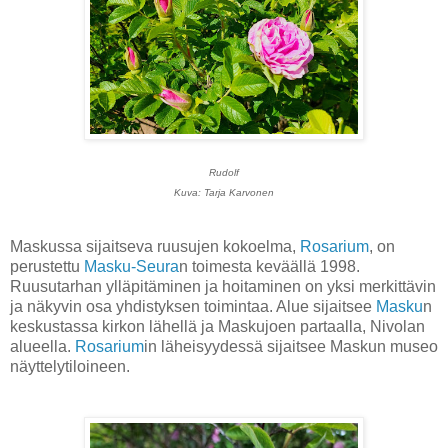
Rudolf
Kuva: Tarja Karvonen
Maskussa sijaitseva ruusujen kokoelma,
Rosarium
, on
perustettu
Masku-Seura
n toimesta keväällä 1998.
Ruusutarhan ylläpitäminen ja hoitaminen on yksi merkittävin
ja näkyvin osa yhdistyksen toimintaa. Alue sijaitsee
Masku
n
keskustassa kirkon lähellä ja Maskujoen partaalla, Nivolan
alueella.
Rosarium
in läheisyydessä sijaitsee Maskun museo
näyttelytiloineen.