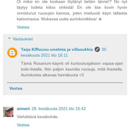
Oi miksi en ole koskaan löytänyt tietäni tänne!? No nyt
täytyy todeta kiitos vinkistä! En ole itse kovin hyvin
onnistunut ruusujen kanssa, joten mieluusti käyn tällaista
katsomassa. Mukavaa uutta aurinkoviikkoa! ☀️
Vastaa
Vastaukset
Tarja K/Ruusu-unelmia ja villasukkia
30.
kesäkuuta 2021 klo 18.11
Tämä Rosarium-käynti oli kuntoutusjakson vapaa-ajan
todo-listalla. Niin paljon kauniita ruusuja, mitä ihastella.
Aurinkoista alkavaa heinäkuuta <3
Vastaa
aimarii
28. kesäkuuta 2021 klo 15.42
Viehättävä kesäkohde.
Vastaa