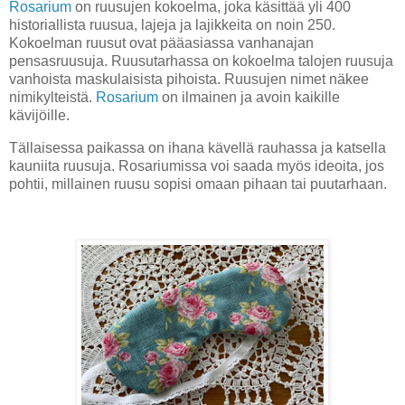
Rosarium
on ruusujen kokoelma, joka käsittää yli 400
historiallista ruusua, lajeja ja lajikkeita on noin 250.
Kokoelman ruusut ovat pääasiassa vanhanajan
pensasruusuja. Ruusutarhassa on kokoelma talojen ruusuja
vanhoista maskulaisista pihoista. Ruusujen nimet näkee
nimikylteistä.
Rosarium
on ilmainen ja avoin kaikille
kävijöille.
Tällaisessa paikassa on ihana kävellä rauhassa ja katsella
kauniita ruusuja. Rosariumissa voi saada myös ideoita, jos
pohtii, millainen ruusu sopisi omaan pihaan tai puutarhaan.