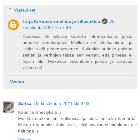
Vastaukset
Tarja K/Ruusu-unelmia ja villasukkia
20.
kesäkuuta 2021 klo 7.48
Kaapissa oli tällaisia kauniita Tilda-kankaita, joista
ompelin silmälappuja. Meilläkin on sälekaihtimet ja
lisäksi vielä pimennysvervot. Kuitenkin aurinko paistaa
seinän ja verhojen takaa sen verran, että pimeää ei
täysin ole. Mukavaa viikonlopun jatkoa ja alkavaa
viikkoa <3
Vastaa
Sartsa
19. kesäkuuta 2021 klo 8.03
Kauniita ilmestyksiä ;)
Meidän makkari on "kellarissa" ja siellä on aika hämärää.
Nukun muutenkin kuin tukki, eikä valoisuus ainakaan ole
häiriönä ;)
Vastaa