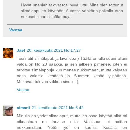
Hyvät unenlahjat ovat tosi hyvä juttu! Minä olen tottunut
silmälappujen käyttöön. Autossa vänkärin paikalla otan
nokoset ilman silmälappuja.
Vastaa
Jael
20. kesäkuuta 2021 klo 17.27
Tosi nätit silmälaput, ja kiva idea:) Täällä omalla suunnallani
valoa on klo 20 saakka, ja sen jälkeen pimenee, joten ei
tarvitse silmälappuja kun menee nukkumaan, mutta kaipaan
noita valoisia kesäöitä ja Suomen kesää ylipäänsä.
Mukavaa tulevaa viikkoa sinulle :)
Vastaa
aimarii
21. kesäkuuta 2021 klo 6.42
Minulla on yhdet silmälaput, mutta en osaa käyttää niitä tai
oikeastaan en tarvitse niitä. Valoisuus ei haittaa
nukkumistani. Yötön yö on kaunis. Kesällä on