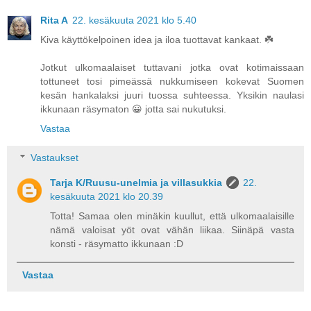
Rita A
22. kesäkuuta 2021 klo 5.40
Kiva käyttökelpoinen idea ja iloa tuottavat kankaat. ☘️
Jotkut ulkomaalaiset tuttavani jotka ovat kotimaissaan
tottuneet tosi pimeässä nukkumiseen kokevat Suomen
kesän hankalaksi juuri tuossa suhteessa. Yksikin naulasi
ikkunaan räsymaton 😀 jotta sai nukutuksi.
Vastaa
Vastaukset
Tarja K/Ruusu-unelmia ja villasukkia
22.
kesäkuuta 2021 klo 20.39
Totta! Samaa olen minäkin kuullut, että ulkomaalaisille
nämä valoisat yöt ovat vähän liikaa. Siinäpä vasta
konsti - räsymatto ikkunaan :D
Vastaa