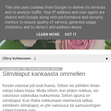
This site uses cookies from Google to deliver its services
and to analyze traffic. Your IP address and user-agent are
shared with Google along with performance and security
metrics to ensure quality of service, generate usage
statistics, and to detect and address abuse.
LEARN MORE
GOT IT
▼
perjantai 18. kesäkuuta 2021
Silmälaput kankaasta ommellen
Kesän valoisat yöt ovat ihania. Silloin voi yölläkin ilman
valoja lukea kirjaa. Mutta silloin, kun pitäisi nukkua, voi
valoisuus vaikeuttaa nukkumista. Silloin apuna on
silmälaput. Kun illalla nukkumaan mennessä laittaa
silmilleen silmälaput, ei yön valoisuus tai aamuauringon
säteet häiritse unta.