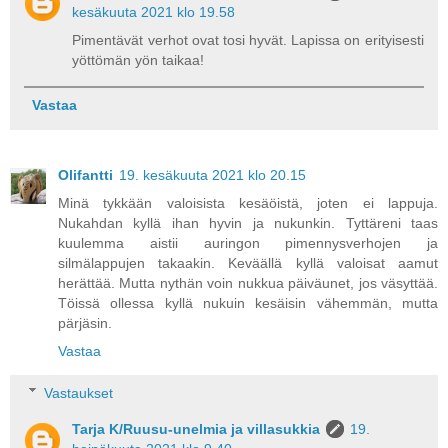
kesäkuuta 2021 klo 19.58
Pimentävät verhot ovat tosi hyvät. Lapissa on erityisesti
yöttömän yön taikaa!
Vastaa
Olifantti
19. kesäkuuta 2021 klo 20.15
Minä tykkään valoisista kesäöistä, joten ei lappuja.
Nukahdan kyllä ihan hyvin ja nukunkin. Tyttäreni taas
kuulemma aistii auringon pimennysverhojen ja
silmälappujen takaakin. Keväällä kyllä valoisat aamut
herättää. Mutta nythän voin nukkua päiväunet, jos väsyttää.
Töissä ollessa kyllä nukuin kesäisin vähemmän, mutta
pärjäsin.
Vastaa
Vastaukset
Tarja K/Ruusu-unelmia ja villasukkia
19.