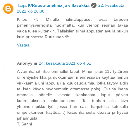
Tarja K/Ruusu-unelmia ja villasukkia
22. kesäkuuta
2021 klo 20.38
Kiitos <3 Minulle silmälappuset ovat tarpeen
pimennysverhoista huolimatta, kun verhon reunan takaa
valoa tulee kuitenkin. Tällaisien silmälappusten avulla nukun
kuin prinsessa Ruusunen 🌹
Vastaa
Anonyymi
24. kesäkuuta 2021 klo 4.51
Aivan ihanat, itse ommellut laput. Minun pian 11v tyttäreni
on erityisherkkä ja nukkumaan mennessään käyttää minun
virkkaamia uni lappuja (ja kuulosuojaimia, jotka täytyy äidin
tai isän käydä myöhemmin ottamassa pois). Olisipa ihana
ommella hänelle kivasta kankaasta laput päivän
kuormituksesta palautumiseen. Tai tuohan olisi kiva
yhteinen pikku työ, jossa hän saisi harjoitella kotosalla
ompelukoneen käyttöä. :) Kiitos ihanasta ideasta ja hyvää
juhannusta!
T. Sanni