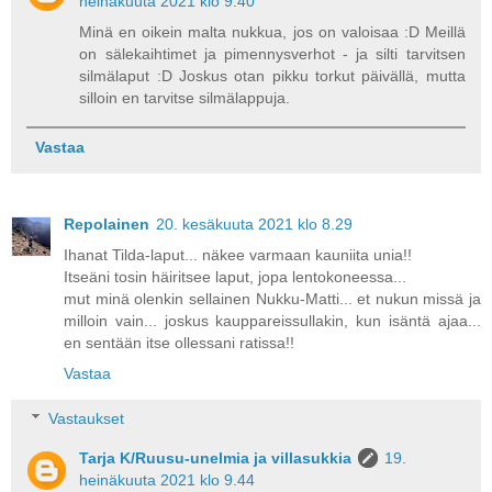
heinäkuuta 2021 klo 9.40
Minä en oikein malta nukkua, jos on valoisaa :D Meillä
on sälekaihtimet ja pimennysverhot - ja silti tarvitsen
silmälaput :D Joskus otan pikku torkut päivällä, mutta
silloin en tarvitse silmälappuja.
Vastaa
Repolainen
20. kesäkuuta 2021 klo 8.29
Ihanat Tilda-laput... näkee varmaan kauniita unia!!
Itseäni tosin häiritsee laput, jopa lentokoneessa...
mut minä olenkin sellainen Nukku-Matti... et nukun missä ja
milloin vain... joskus kauppareissullakin, kun isäntä ajaa...
en sentään itse ollessani ratissa!!
Vastaa
Vastaukset
Tarja K/Ruusu-unelmia ja villasukkia
19.
heinäkuuta 2021 klo 9.44