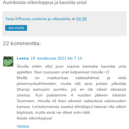
Aurinkoista viikonloppua ja kauniita unia!
Tarja K/Ruusu-unelmia ja villasukkia
at
04:58
Jaa muille
22 kommenttia:
Leena
18. kesäkuuta 2021 klo 7.14
Sinulla onkin ollut juuri sopivia kankaita kauniita unia
ajatellen. Nuo ruususen unet kelpaisivat minulle <3
Meillä on makkarissa sälekaihtimet ja vielä
pimennyskaihtimetkin, mutta silti aina jostain pilkistää
(ihana) aamuyön aurinko, jos en ole oikein sikeässä
unessa. Kun palasimme 4 vuoden jälkeen takaisin
Suomeen, minulla oli ihan oikeasti vaikeuksia valoisuuden
kanssa. Lentokoneesta saadut silmälaput taisivat olla silloin
käytössä, mutta eivät ne olleet noin nätit.
Iloista viikonloppua!
Vastaa