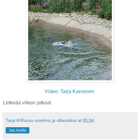
Video: Tarja Karvonen
Letkeää viikon jatkoa!
Tarja K/Ruusu-unelmia ja villasukkia
at
05:04
Jaa muille