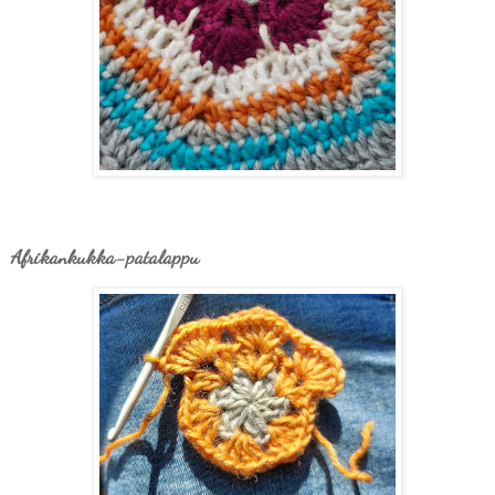
Afrikankukka-patalappu