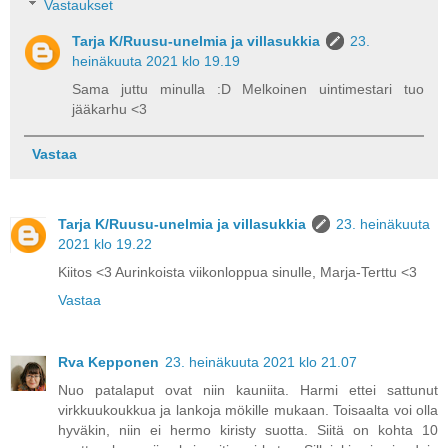
Vastaukset
Tarja K/Ruusu-unelmia ja villasukkia
23.
heinäkuuta 2021 klo 19.19
Sama juttu minulla :D Melkoinen uintimestari tuo
jääkarhu <3
Vastaa
Tarja K/Ruusu-unelmia ja villasukkia
23. heinäkuuta
2021 klo 19.22
Kiitos <3 Aurinkoista viikonloppua sinulle, Marja-Terttu <3
Vastaa
Rva Kepponen
23. heinäkuuta 2021 klo 21.07
Nuo patalaput ovat niin kauniita. Harmi ettei sattunut
virkkuukoukkua ja lankoja mökille mukaan. Toisaalta voi olla
hyväkin, niin ei hermo kiristy suotta. Siitä on kohta 10