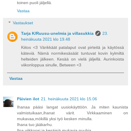
toinen puoli jäljellä.
Vastaa
Vastaukset
Tarja K/Ruusu-unelmia ja villasukkia
23.
heinäkuuta 2021 klo 19.48
Kiitos <3 Värikkäät patalaput ovat pirteitä ja käytössä
käteviä. Nämä normikesäsäät tuntuvat kovin kylmiltä
helteiden jälkeen. Kesää on vielä jäljellä. Aurinkoista
viikonloppua sinulle, Between <3
Vastaa
Päivien ilot
21. heinäkuuta 2021 klo 15.06
Ihanaa pääsi langat uusiokäyttöön. Ja miten kaunista
valmistuikaan,ihanat värit. Virkkaaminen on
mukavaa,mökillä yksi työ kesken minulla.
Ihana tuo jääkarhu.
Iloa viikkoosi ja kesäisiä mukavia puuhia.