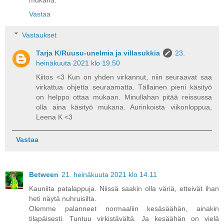
mukana.
Vastaa
Vastaukset
Tarja K/Ruusu-unelmia ja villasukkia
23.
heinäkuuta 2021 klo 19.50
Kiitos <3 Kun on yhden virkannut, niin seuraavat saa
virkattua ohjetta seuraamatta. Tällainen pieni käsityö
on helppo ottaa mukaan. Minullahan pitää reissussa
olla aina käsityö mukana. Aurinkoista viikonloppua,
Leena K <3
Vastaa
Between
21. heinäkuuta 2021 klo 14.11
Kauniita patalappuja. Niissä saakin olla väriä, etteivät ihan
heti näytä nuhruisilta.
Olemme palanneet normaaliin kesäsäähän, ainakin
tilapäisesti. Tuntuu virkistävältä. Ja kesäähän on vielä