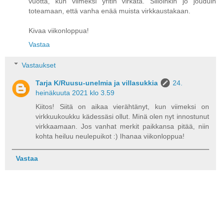
vuotta, kun viimeksi yritin virkata. Silloinkin jo jouduin
toteamaan, että vanha enää muista virkkaustakaan.
Kivaa viikonloppua!
Vastaa
Vastaukset
Tarja K/Ruusu-unelmia ja villasukkia
24.
heinäkuuta 2021 klo 3.59
Kiitos! Siitä on aikaa vierähtänyt, kun viimeksi on
virkkuukoukku kädessäsi ollut. Minä olen nyt innostunut
virkkaamaan. Jos vanhat merkit paikkansa pitää, niin
kohta heiluu neulepuikot :) Ihanaa viikonloppua!
Vastaa