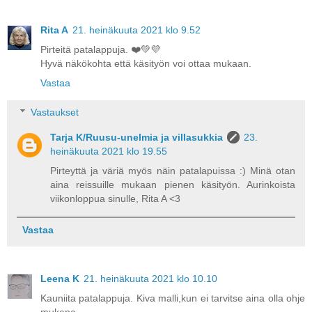
Rita A
21. heinäkuuta 2021 klo 9.52
Pirteitä patalappuja. ❤️💚💜
Hyvä näkökohta että käsityön voi ottaa mukaan.
Vastaa
Vastaukset
Tarja K/Ruusu-unelmia ja villasukkia
23.
heinäkuuta 2021 klo 19.55
Pirteyttä ja väriä myös näin patalapuissa :) Minä otan
aina reissuille mukaan pienen käsityön. Aurinkoista
viikonloppua sinulle, Rita A <3
Vastaa
Leena K
21. heinäkuuta 2021 klo 10.10
Kauniita patalappuja. Kiva malli,kun ei tarvitse aina olla ohje