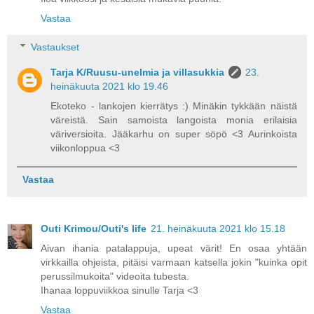
Vastaa
Vastaukset
Tarja K/Ruusu-unelmia ja villasukkia
23.
heinäkuuta 2021 klo 19.46
Ekoteko - lankojen kierrätys :) Minäkin tykkään näistä
väreistä. Sain samoista langoista monia erilaisia
väriversioita. Jääkarhu on super söpö <3 Aurinkoista
viikonloppua <3
Vastaa
Outi Krimou/Outi's life
21. heinäkuuta 2021 klo 15.18
Aivan ihania patalappuja, upeat värit! En osaa yhtään
virkkailla ohjeista, pitäisi varmaan katsella jokin "kuinka opit
perussilmukoita" videoita tubesta.
Ihanaa loppuviikkoa sinulle Tarja <3
Vastaa