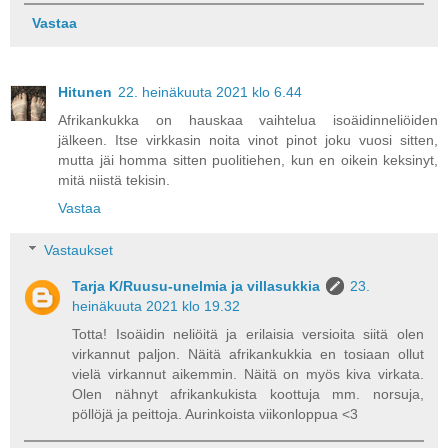
Vastaa
Hitunen
22. heinäkuuta 2021 klo 6.44
Afrikankukka on hauskaa vaihtelua isoäidinneliöiden
jälkeen. Itse virkkasin noita vinot pinot joku vuosi sitten,
mutta jäi homma sitten puolitiehen, kun en oikein keksinyt,
mitä niistä tekisin.
Vastaa
Vastaukset
Tarja K/Ruusu-unelmia ja villasukkia
23.
heinäkuuta 2021 klo 19.32
Totta! Isoäidin neliöitä ja erilaisia versioita siitä olen
virkannut paljon. Näitä afrikankukkia en tosiaan ollut
vielä virkannut aikemmin. Näitä on myös kiva virkata.
Olen nähnyt afrikankukista koottuja mm. norsuja,
pöllöjä ja peittoja. Aurinkoista viikonloppua <3