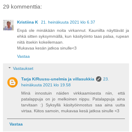
29 kommenttia:
Kristiina K
21. heinäkuuta 2021 klo 6.37
Enpä ole minäkään noita virkannut. Kauniilta näyttävät ja
ehkä sitten syksymmällä, kun käsityöinto taas palaa, rupean
niitä itsekin kokeilemaan.
Mukavaa kesän jatkoa sinulle<3
Vastaa
Vastaukset
Tarja K/Ruusu-unelmia ja villasukkia
23.
heinäkuuta 2021 klo 19.58
Minä innostuin näiden virkkaamisesta niin, että
patalappuja on jo melkoinen nippu. Patalappuja aina
tarvitaan :) Syksyllä käsityöinnostus saa aina uutta
virtaa. Kiitos samoin, mukavaa kesä jatkoa sinulle <3
Vastaa