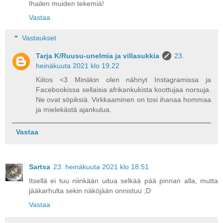
Ihailen muiden tekemiä!
Vastaa
Vastaukset
Tarja K/Ruusu-unelmia ja villasukkia
23.
heinäkuuta 2021 klo 19.22
Kiitos <3 Minäkin olen nähnyt Instagramissa ja
Facebookissa sellaisia afrikankukista koottujaa norsuja.
Ne ovat söpiksiä. Virkkaaminen on tosi ihanaa hommaa
ja mielekästä ajankulua.
Vastaa
Sartsa
23. heinäkuuta 2021 klo 18.51
Itsellä ei tuu niinkään uitua selkää pää pinnan alla, mutta
jääkarhulta sekin näköjään onnistuu ;D
Vastaa