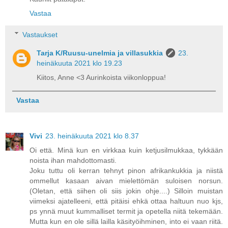
Vastaa
Vastaukset
Tarja K/Ruusu-unelmia ja villasukkia
23.
heinäkuuta 2021 klo 19.23
Kiitos, Anne <3 Aurinkoista viikonloppua!
Vastaa
Vivi
23. heinäkuuta 2021 klo 8.37
Oi että. Minä kun en virkkaa kuin ketjusilmukkaa, tykkään
noista ihan mahdottomasti.
Joku tuttu oli kerran tehnyt pinon afrikankukkia ja niistä
ommellut kasaan aivan mielettömän suloisen norsun.
(Oletan, että siihen oli siis jokin ohje....) Silloin muistan
viimeksi ajatelleeni, että pitäisi ehkä ottaa haltuun nuo kjs,
ps ynnä muut kummalliset termit ja opetella niitä tekemään.
Mutta kun en ole sillä lailla käsityöihminen, into ei vaan riitä.