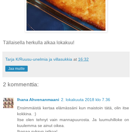
Tällaisella herkulla alkaa lokakuu!
Tarja K/Ruusu-unelmia ja villasukkia
at
16:32
Jaa muille
2 kommenttia:
Ihana Ahvenanmaani
2. lokakuuta 2018 klo 7.36
Ensimmäistä kertaa elämässäni kun maistoin tätä, olin itse
kokkina. :)
Itse olen tehnyt vain mannapuurosta. Ja luumuhilloke on
kuulemma se ainut oikea.
Ihanaa syksyn jatkoa!