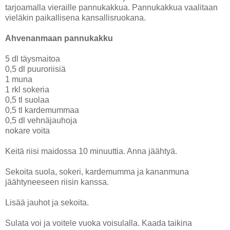
tarjoamalla vieraille pannukakkua. Pannukakkua vaalitaan
vieläkin paikallisena kansallisruokana.
Ahvenanmaan pannukakku
5 dl täysmaitoa
0,5 dl puuroriisiä
1 muna
1 rkl sokeria
0,5 tl suolaa
0,5 tl kardemummaa
0,5 dl vehnäjauhoja
nokare voita
Keitä riisi maidossa 10 minuuttia. Anna jäähtyä.
Sekoita suola, sokeri, kardemumma ja kananmuna
jäähtyneeseen riisin kanssa.
Lisää jauhot ja sekoita.
Sulata voi ja voitele vuoka voisulalla. Kaada taikina