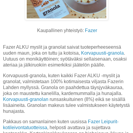
Kaupallinen yhteistyö:
Fazer
Fazer ALKU myslit ja granolat saivat tuoteperheeseensä
uuden maun, joka on tuttu ja kotoisa,
Korvapuusti-granola
.
Uutuus on monikäyttöinen; syötäväksi sellaisenaan, osaksi
ateriaa ja jälkiruokiin esimerkiksi jäätelön päälle.
Korvapuusti-granola, kuten kaikki Fazer ALKU -myslit ja
granolat, valmistetaan 100% kotimaisesta viljasta Fazerin
Lahden myllyssä. Granola on paahdettua täysjyväkauraa,
joka on maustettu kanelilla, kardemummalla ja hunajalla.
Korvapuusti-granolan
runsaskuituinen (8%) eikä se sisällä
lisäaineita. Granolan makeus tulee valmistukseen käytetystä
hunajasta.
Pakkaus on samanlainen kuten uusissa
Fazer Leipurit-
kotileivontatuotteissa
, helposti avattava ja sujettava