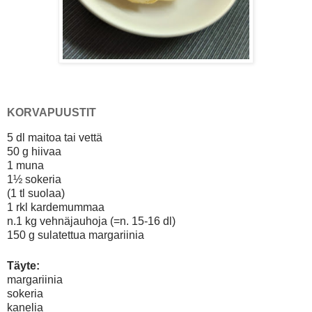
KORVAPUUSTIT
5 dl maitoa tai vettä
50 g hiivaa
1 muna
1½ sokeria
(1 tl suolaa)
1 rkl kardemummaa
n.1 kg vehnäjauhoja (=n. 15-16 dl)
150 g sulatettua margariinia
Täyte:
margariinia
sokeria
kanelia