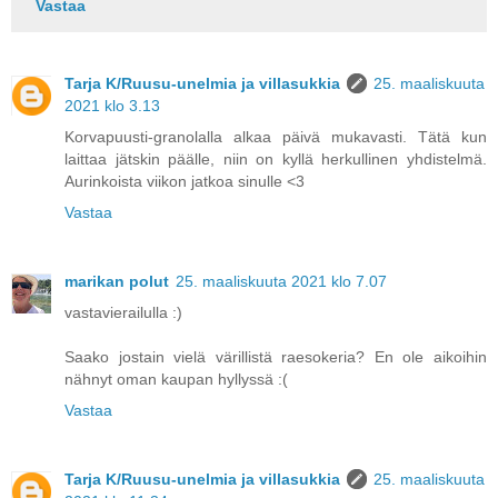
Vastaa
Tarja K/Ruusu-unelmia ja villasukkia
25. maaliskuuta
2021 klo 3.13
Korvapuusti-granolalla alkaa päivä mukavasti. Tätä kun
laittaa jätskin päälle, niin on kyllä herkullinen yhdistelmä.
Aurinkoista viikon jatkoa sinulle <3
Vastaa
marikan polut
25. maaliskuuta 2021 klo 7.07
vastavierailulla :)
Saako jostain vielä värillistä raesokeria? En ole aikoihin
nähnyt oman kaupan hyllyssä :(
Vastaa
Tarja K/Ruusu-unelmia ja villasukkia
25. maaliskuuta