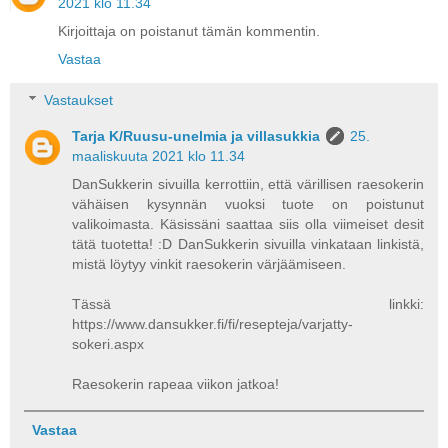
2021 klo 11.34
Kirjoittaja on poistanut tämän kommentin.
Vastaa
Vastaukset
Tarja K/Ruusu-unelmia ja villasukkia
25.
maaliskuuta 2021 klo 11.34
DanSukkerin sivuilla kerrottiin, että värillisen raesokerin
vähäisen kysynnän vuoksi tuote on poistunut
valikoimasta. Käsissäni saattaa siis olla viimeiset desit
tätä tuotetta! :D DanSukkerin sivuilla vinkataan linkistä,
mistä löytyy vinkit raesokerin värjäämiseen.
Tässä linkki:
https://www.dansukker.fi/fi/resepteja/varjatty-
sokeri.aspx
Raesokerin rapeaa viikon jatkoa!
Vastaa