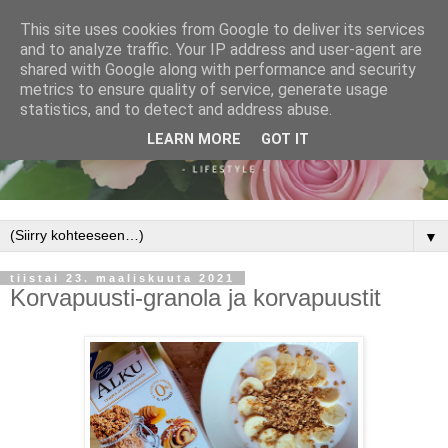
This site uses cookies from Google to deliver its services
and to analyze traffic. Your IP address and user-agent are
shared with Google along with performance and security
metrics to ensure quality of service, generate usage
statistics, and to detect and address abuse.
LEARN MORE
GOT IT
▼
tiistai 23. maaliskuuta 2021
Korvapuusti-granola ja korvapuustit