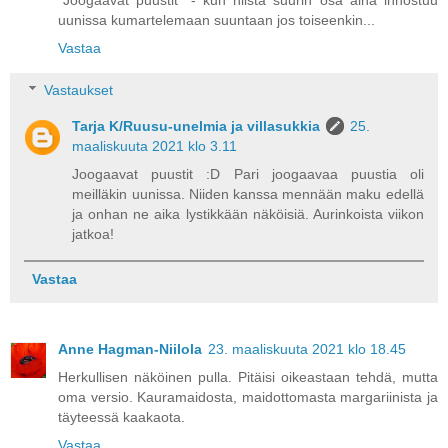
"Joogaavat puustit" - kun niistä suurin osa aina innostuu
uunissa kumartelemaan suuntaan jos toiseenkin...
Vastaa
Vastaukset
Tarja K/Ruusu-unelmia ja villasukkia
25.
maaliskuuta 2021 klo 3.11
Joogaavat puustit :D Pari joogaavaa puustia oli
meilläkin uunissa. Niiden kanssa mennään maku edellä
ja onhan ne aika lystikkään näköisiä. Aurinkoista viikon
jatkoa!
Vastaa
Anne Hagman-Niilola
23. maaliskuuta 2021 klo 18.45
Herkullisen näköinen pulla. Pitäisi oikeastaan tehdä, mutta
oma versio. Kauramaidosta, maidottomasta margariinista ja
täyteessä kaakaota.
Vastaa