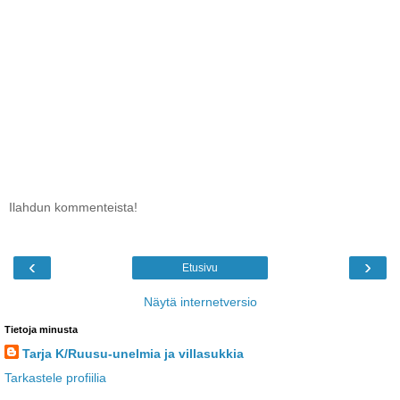
Ilahdun kommenteista!
‹
›
Etusivu
Näytä internetversio
Tietoja minusta
Tarja K/Ruusu-unelmia ja villasukkia
Tarkastele profiilia