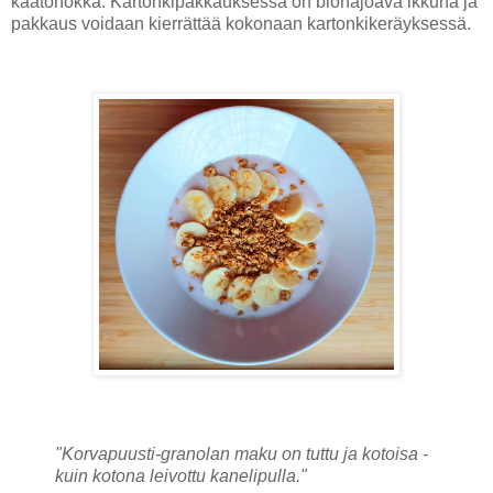
kaatonokka. Kartonkipakkauksessa on biohajoava ikkuna ja
pakkaus voidaan kierrättää kokonaan kartonkikeräyksessä.
"Korvapuusti-granolan maku on tuttu ja kotoisa -
kuin kotona leivottu kanelipulla."