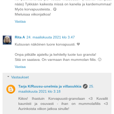
nääs) Tykkään kaikesta missä on kanelia ja kardemummaa!
Myös korvapuusteista.. 😋
Mieluisaa viikonjatkoa!
Vastaa
Rita A
24. maaliskuuta 2021 klo 3.47
Kutsuvan näköinen tuore korvapuusti. 🤎
Onpa pitkälle ajateltu ja kehitelty tuote tuo granola!
Sitä on saatava. On varmaan ihan mummolan fiilis. 🙂
Vastaa
Vastaukset
Tarja K/Ruusu-unelmia ja villasukkia
25.
maaliskuuta 2021 klo 3.18
Kiitos! Ihastuin Korvapuusti-granolaan <3 Kuvailit
kauniisti ja osuvasti - ihan on mummolafiilis <3
Aurinkoista viikon jatkoa sinulle!