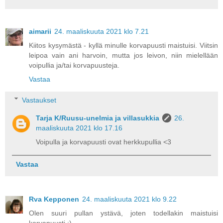
aimarii
24. maaliskuuta 2021 klo 7.21
Kiitos kysymästä - kyllä minulle korvapuusti maistuisi. Viitsin
leipoa vain ani harvoin, mutta jos leivon, niin mielellään
voipullia ja/tai korvapuusteja.
Vastaa
Vastaukset
Tarja K/Ruusu-unelmia ja villasukkia
26.
maaliskuuta 2021 klo 17.16
Voipulla ja korvapuusti ovat herkkupullia <3
Vastaa
Rva Kepponen
24. maaliskuuta 2021 klo 9.22
Olen suuri pullan ystävä, joten todellakin maistuisi
korvapuusti :)