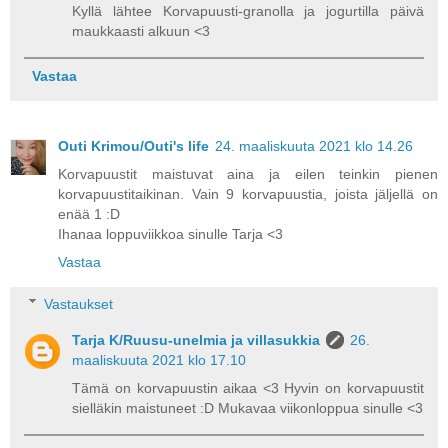
Kyllä lähtee Korvapuusti-granolla ja jogurtilla päivä
maukkaasti alkuun <3
Vastaa
Outi Krimou/Outi's life
24. maaliskuuta 2021 klo 14.26
Korvapuustit maistuvat aina ja eilen teinkin pienen
korvapuustitaikinan. Vain 9 korvapuustia, joista jäljellä on
enää 1 :D
Ihanaa loppuviikkoa sinulle Tarja <3
Vastaa
Vastaukset
Tarja K/Ruusu-unelmia ja villasukkia
26.
maaliskuuta 2021 klo 17.10
Tämä on korvapuustin aikaa <3 Hyvin on korvapuustit
sielläkin maistuneet :D Mukavaa viikonloppua sinulle <3