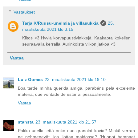
Vastaukset
Tarja K/Ruusu-unelmia ja villasukkia
25.
maaliskuuta 2021 klo 3.15
Kiitos <3 Hyviä korvapuustivinkkejä. Kaakaota kokeilen
seuraavalla kerralla. Aurinkoista viikon jatkoa <3
Vastaa
Luiz Gomes
23. maaliskuuta 2021 klo 19.10
Boa tarde minha querida amiga, parabéns pela excelente
matéria, que vontade de estar ai pessoalmente.
Vastaa
stansta
23. maaliskuuta 2021 klo 21.57
Pakko udella, että onko nuo granolat kovia? Minkä verran
ne pehmenevät, jos liottaa maidossa? (Huonot hampaat