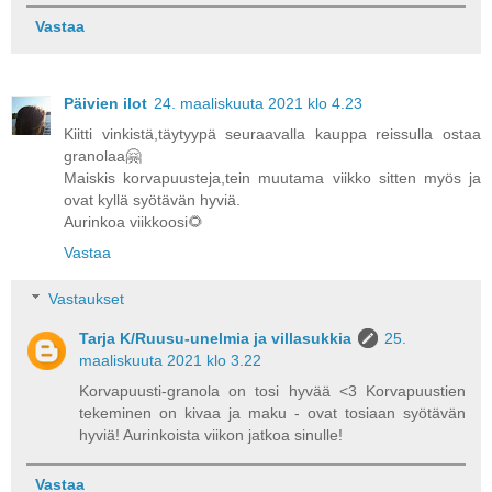
Vastaa
Päivien ilot
24. maaliskuuta 2021 klo 4.23
Kiitti vinkistä,täytyypä seuraavalla kauppa reissulla ostaa
granolaa🤗
Maiskis korvapuusteja,tein muutama viikko sitten myös ja
ovat kyllä syötävän hyviä.
Aurinkoa viikkoosi🌻
Vastaa
Vastaukset
Tarja K/Ruusu-unelmia ja villasukkia
25.
maaliskuuta 2021 klo 3.22
Korvapuusti-granola on tosi hyvää <3 Korvapuustien
tekeminen on kivaa ja maku - ovat tosiaan syötävän
hyviä! Aurinkoista viikon jatkoa sinulle!
Vastaa