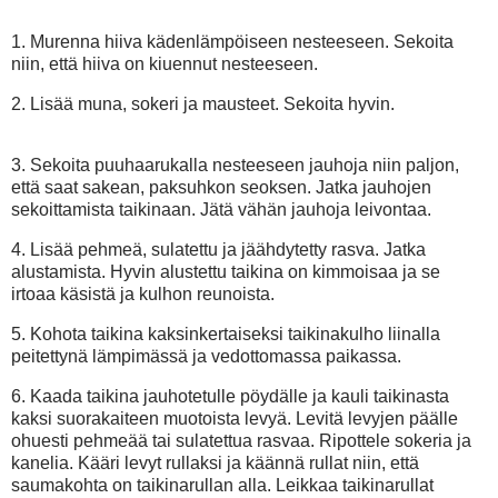
1. Murenna hiiva kädenlämpöiseen nesteeseen. Sekoita
niin, että hiiva on kiuennut nesteeseen.
2. Lisää muna, sokeri ja mausteet. Sekoita hyvin.
3. Sekoita puuhaarukalla nesteeseen jauhoja niin paljon,
että saat sakean, paksuhkon seoksen. Jatka jauhojen
sekoittamista taikinaan. Jätä vähän jauhoja leivontaa.
4. Lisää pehmeä, sulatettu ja jäähdytetty rasva. Jatka
alustamista. Hyvin alustettu taikina on kimmoisaa ja se
irtoaa käsistä ja kulhon reunoista.
5. Kohota taikina kaksinkertaiseksi taikinakulho liinalla
peitettynä lämpimässä ja vedottomassa paikassa.
6. Kaada taikina jauhotetulle pöydälle ja kauli taikinasta
kaksi suorakaiteen muotoista levyä. Levitä levyjen päälle
ohuesti pehmeää tai sulatettua rasvaa. Ripottele sokeria ja
kanelia. Kääri levyt rullaksi ja käännä rullat niin, että
saumakohta on taikinarullan alla. Leikkaa taikinarullat