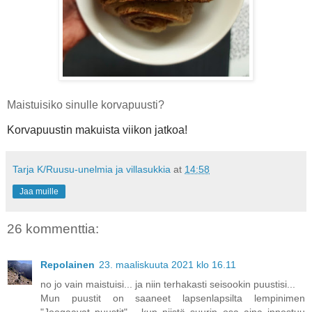
Maistuisiko sinulle korvapuusti?
Korvapuustin makuista viikon jatkoa!
Tarja K/Ruusu-unelmia ja villasukkia
at
14:58
Jaa muille
26 kommenttia:
Repolainen
23. maaliskuuta 2021 klo 16.11
no jo vain maistuisi... ja niin terhakasti seisookin puustisi...
Mun puustit on saaneet lapsenlapsilta lempinimen