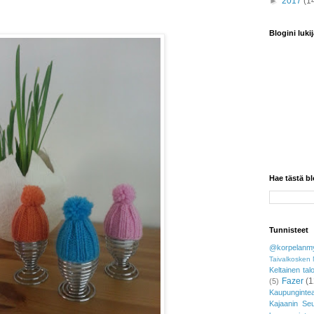
►
2017
(1
Blogini lukij
Hae tästä bl
Tunnisteet
@korpelanmy
Taivalkosken 
Keltainen tal
Fazer
(1
(5)
Kaupungintea
Kajaanin Se