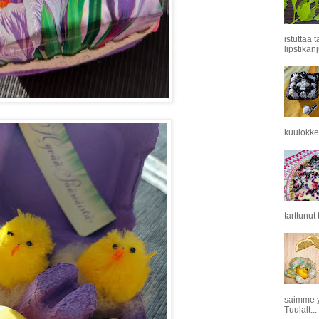
istuttaa 
lipstikanj
kuulokkei
tarttunut
saimme y
Tuulalt...