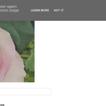
 user-agent
nerate usage
LEARN MORE
GOT IT
usta