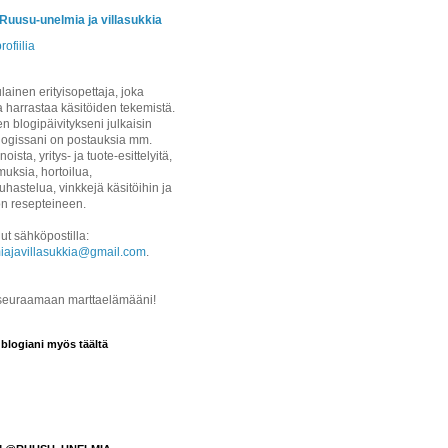
/Ruusu-unelmia ja villasukkia
rofiilia
ainen erityisopettaja, joka
a harrastaa käsitöiden tekemistä.
 blogipäivitykseni julkaisin
logissani on postauksia mm.
noista, yritys- ja tuote-esittelyitä,
uksia, hortoilua,
hastelua, vinkkejä käsitöihin ja
on resepteineen.
ut sähköpostilla:
iajavillasukkia@gmail.com
.
 seuraamaan marttaelämääni!
 blogiani myös täältä