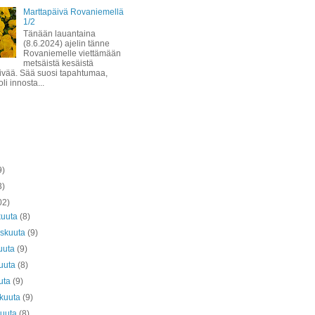
Marttapäivä Rovaniemellä
1/2
Tänään lauantaina
(8.6.2024) ajelin tänne
Rovaniemelle viettämään
metsäistä kesäistä
ivää. Sää suosi tapahtumaa,
li innosta...
9)
3)
02)
kuuta
(8)
askuuta
(9)
uuta
(9)
kuuta
(8)
uta
(9)
äkuuta
(9)
kuuta
(8)