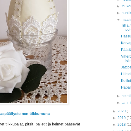
►
touko
►
huhti
▼
maali
Tilliä
pol
Hassu
Korvap
Pääsiä
Viher
leh
Jättip
Hiiht
Kotile
Hapan
►
helmi
►
tamm
►
2020
(1
aspäällysteinen tilkkumuna
►
2019
(1
tilkkupalat, pitsit, paljetit ja helmet pääsevät
►
2018
(1