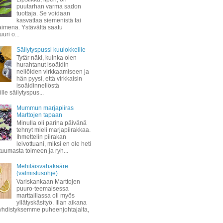
puutarhan varma sadon
tuottaja. Se voidaan
kasvattaa siemenistä tai
taimena. Ystävältä saatu
uuri o...
Säilytyspussi kuulokkeille
Tytär näki, kuinka olen
hurahtanut isoäidin
neliöiden virkkaamiseen ja
hän pyysi, että virkkaisin
isoäidinneliöstä
lle säilytyspus...
Mummun marjapiiras
Marttojen tapaan
Minulla oli parina päivänä
tehnyt mieli marjapiirakkaa.
Ihmettelin piirakan
leivottuani, miksi en ole heti
 tuumasta toimeen ja ryh...
Mehiläisvahakääre
(valmistusohje)
Variskankaan Marttojen
puuro-teemaisessa
marttaillassa oli myös
yllätyskäsityö. Illan aikana
hdistyksemme puheenjohtajalta,