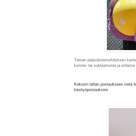
Tämän pääsiäistervehdyksen kanteen
koriste- tai suklaamunia ja erilaisia 
Kokosin tähän postaukseen vielä lin
käsityöpostauksiini.