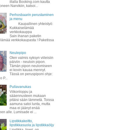
illalla Booking.com kautta
oneen Narvikiin, katsoi...
Perhosbaarin perustaminen
ja menu
Kaupallinen yhteistyö:
Kukkaiselämää
verkkokauppa
Sain ihanan paketin
lämää verkkokaupasta ! Paketissa
Neulepipo
Olen valmis syksyn viileisiin
päiviin - neuloin pipon.
Tämän pipon neulomiseen
ei kovin kauaa mennyt.
Tässä on peruspiponi ohje:
 P...
Pullavanukas
Viikonloppu ja
sääennusteen mukaan
pitäisi sään lämmetä. Toissa
aamuna satoi lunta, mutta
maa ei jäänyt enää
een alle. Lumisade ei ...
Lipstikkakeitto,
lipstikkasuola ja lipstikkaöljy
Lipstikka, liperi, on