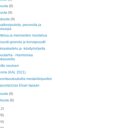
kuuta
(8)
kuuta
(9)
skuuta
(9)
, valkosipuleita, perunoita ja
visuojia
ttelua ja menneiden muistelua
uusti-granola ja korvapuustit
isaskartelu ja -käsityöohjeita
puutarha - Harmoniaa
tikasveilla
eitto neuloen
oloma (KAL 2021)
ivontauutuuksilla mestarileipuriksi
juuripizzaa Elsan tapaan
kuuta
(8)
ikuuta
(8)
12)
28)
24)