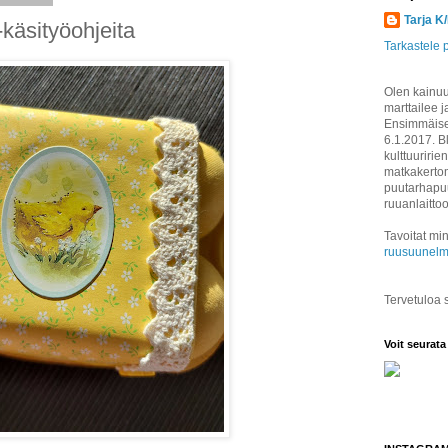
Tarja K
-käsityöohjeita
Tarkastele p
Olen kainuul
marttailee j
Ensimmäisen
6.1.2017. B
kulttuuririen
matkakertom
puutarhapuu
ruuanlaitto
Tavoitat min
ruusuunelm
Tervetuloa
Voit seurata