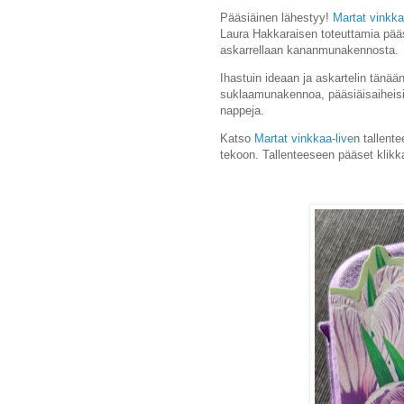
Pääsiäinen lähestyy!
Martat vinkka
Laura Hakkaraisen toteuttamia pää
askarrellaan kananmunakennosta.
Ihastuin ideaan ja askartelin tänään
suklaamunakennoa, pääsiäisaiheisia 
nappeja.
Katso
Martat vinkkaa-live
n tallent
tekoon. Tallenteeseen pääset klik