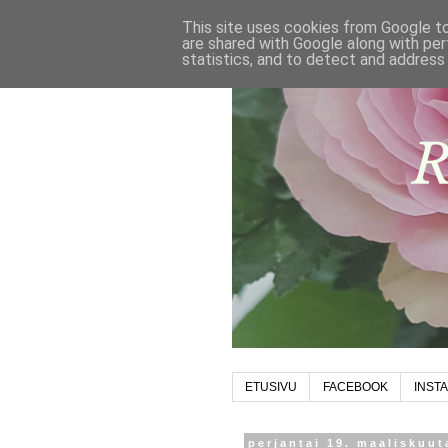
This site uses cookies from Google to 
are shared with Google along with per
statistics, and to detect and address
ETUSIVU
FACEBOOK
INST
perjantai 19. maaliskuut