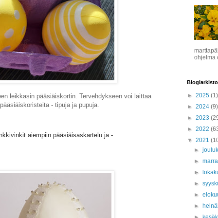
marttapä
ohjelma o
Blogiarkisto
►
2025
(1)
 leikkasin pääsiäiskortin. Tervehdykseen voi laittaa
pääsiäiskoristeita - tipuja ja pupuja.
►
2024
(9)
►
2023
(2
►
2022
(6
kkivinkit aiempiin pääsiäisaskartelu ja -
▼
2021
(1
►
joulu
►
marr
►
lokak
►
syys
►
eloku
►
hein
►
kesä