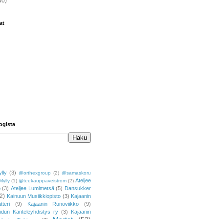
40)
at
ogista
lly
(3)
@orthexgroup
(2)
@samaskoru
Ateljee
Mylly
(1)
@teekauppaveistrom
(2)
o
(3)
Ateljee Lumimetsä
(5)
Dansukker
2)
Kainuun Musiikkiopisto
(3)
Kajaanin
tteri
(9)
Kajaanin Runoviikko
(9)
udun Kanteleyhdistys ry
(3)
Kajaanin