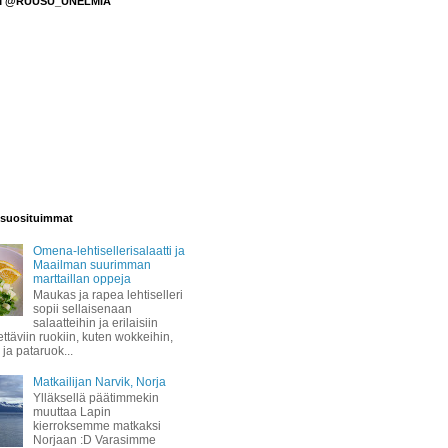
M @RUUSU_UNELMIA
suosituimmat
Omena-lehtisellerisalaatti ja
Maailman suurimman
marttaillan oppeja
Maukas ja rapea lehtiselleri
sopii sellaisenaan
salaatteihin ja erilaisiin
täviin ruokiin, kuten wokkeihin,
 ja pataruok...
Matkailijan Narvik, Norja
Ylläksellä päätimmekin
muuttaa Lapin
kierroksemme matkaksi
Norjaan :D Varasimme