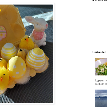
INSTAGRA
Kuukauden 
kypsennet
keittoihin