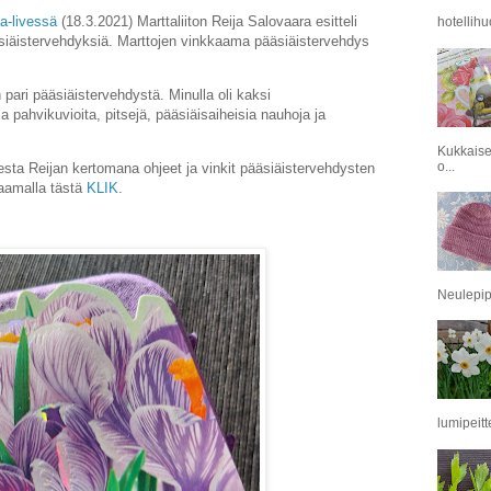
a-livessä
(18.3.2021) Marttaliiton Reija Salovaara esitteli
hotellihu
siäistervehdyksiä. Marttojen vinkkaama pääsiäistervehdys
 pari pääsiäistervehdystä. Minulla oli kaksi
pahvikuvioita, pitsejä, pääsiäisaiheisia nauhoja ja
Kukkaise
o...
eesta Reijan kertomana ohjeet ja vinkit pääsiäistervehdysten
kaamalla tästä
KLIK
.
Neulepipo
lumipeitt