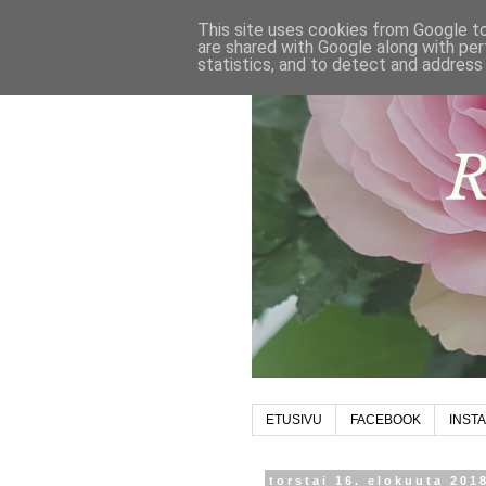
This site uses cookies from Google to 
are shared with Google along with per
statistics, and to detect and address
ETUSIVU
FACEBOOK
INST
torstai 16. elokuuta 201