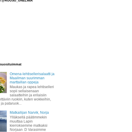
M @RUUSU_UNELMIA
suosituimmat
Omena-lehtisellerisalaatti ja
Maailman suurimman
marttaillan oppeja
Maukas ja rapea lehtiselleri
sopii sellaisenaan
salaatteihin ja erilaisiin
täviin ruokiin, kuten wokkeihin,
 ja pataruok...
Matkailijan Narvik, Norja
Ylläksellä päätimmekin
muuttaa Lapin
kierroksemme matkaksi
Norjaan :D Varasimme