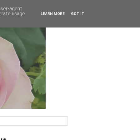
 user-agent
nerate usage
LEARN MORE
GOT IT
usta