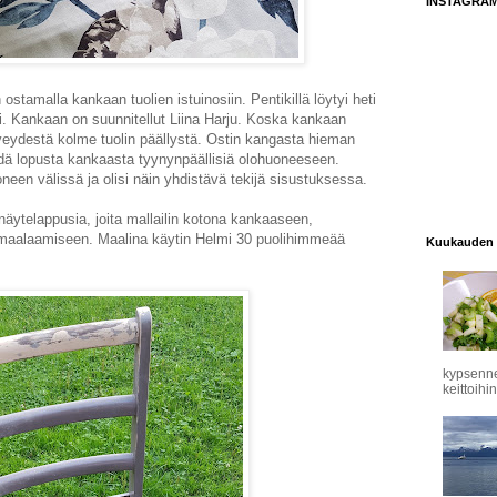
INSTAGRA
ostamalla kankaan tuolien istuinosiin. Pentikillä löytyi heti
. Kankaan on suunnitellut Liina Harju. Koska kankaan
veydestä kolme tuolin päällystä. Ostin kangasta hieman
tehdä lopusta kankaasta tyynynpäällisiä olohuoneeseen.
neen välissä ja olisi näin yhdistävä tekijä sisustuksessa.
ytelappusia, joita mallailin kotona kankaaseen,
 maalaamiseen. Maalina käytin Helmi 30 puolihimmeää
Kuukauden 
kypsennet
keittoihin