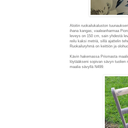
Aloitin ruokailukaluston tuunauksen 
ihana kangas; vaaleanharmaa Pioni
leveys on 150 cm, sain yhdestä le
reilu kaksi metriä, sillä ajattelin 
Ruokailuryhmä on keittiön ja olohuo
Kävin hakemassa Prismasta maalinä
löytääkseni sopivan sävyn tuolien
maalia sävyllä N499.