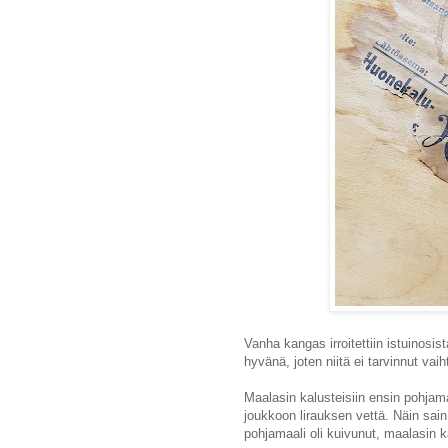
Vanha kangas irroitettiin istuinosis
hyvänä, joten niitä ei tarvinnut va
Maalasin kalusteisiin ensin pohjama
joukkoon lirauksen vettä. Näin sa
pohjamaali oli kuivunut, maalasin k