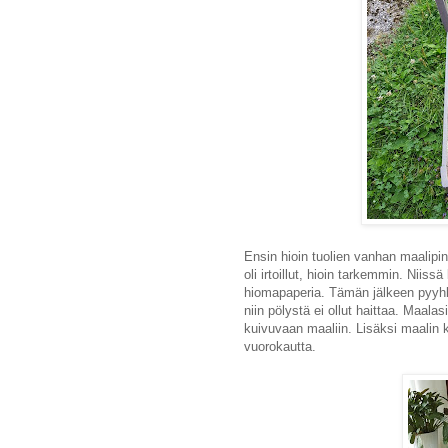
Ensin hioin tuolien vanhan maalipi
oli irtoillut, hioin tarkemmin. Nii
hiomapaperia. Tämän jälkeen pyyhkä
niin pölystä ei ollut haittaa. Maalasi
kuivuvaan maaliin. Lisäksi maalin 
vuorokautta.