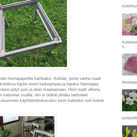
hotellihu
Kukkaise
o...
nnan hiomapaperilla karheaksi. Kohdat, joista vanha maali
Neulepipo
ssä kohdissa käytin ensin karkeampaa ja lopuksi hienonpaa
isin pölyt pois ja aloin maalaamaan. Hioin tuolit ulkona,
n kalusteet sisällä, niin ei ötökät pihalla tarttuneet
kuivuminen käyttöönottokuivaksi kesti kuitenkin noin kolme
lumipeitt