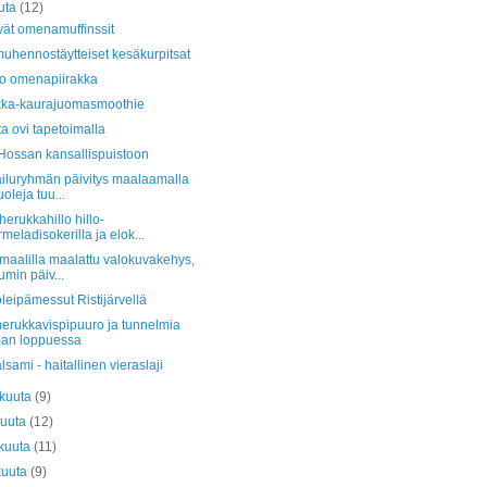
uta
(12)
ät omenamuffinssit
uhennostäytteiset kesäkurpitsat
o omenapiirakka
kka-kaurajuomasmoothie
a ovi tapetoimalla
 Hossan kansallispuistoon
iluryhmän päivitys maalaamalla
uoleja tuu...
erukkahillo hillo-
meladisokerilla ja elok...
maalilla maalattu valokuvakehys,
min päiv...
leipämessut Ristijärvellä
erukkavispipuuro ja tunnelmia
an loppuessa
alsami - haitallinen vieraslaji
äkuuta
(9)
kuuta
(12)
kuuta
(11)
kuuta
(9)