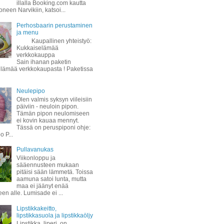
illalla Booking.com kautta
oneen Narvikiin, katsoi...
Perhosbaarin perustaminen
ja menu
Kaupallinen yhteistyö:
Kukkaiselämää
verkkokauppa
Sain ihanan paketin
lämää verkkokaupasta ! Paketissa
Neulepipo
Olen valmis syksyn viileisiin
päiviin - neuloin pipon.
Tämän pipon neulomiseen
ei kovin kauaa mennyt.
Tässä on peruspiponi ohje:
 P...
Pullavanukas
Viikonloppu ja
sääennusteen mukaan
pitäisi sään lämmetä. Toissa
aamuna satoi lunta, mutta
maa ei jäänyt enää
een alle. Lumisade ei ...
Lipstikkakeitto,
lipstikkasuola ja lipstikkaöljy
Lipstikka, liperi, on