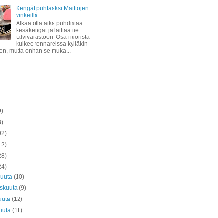
Kengät puhtaaksi Marttojen
vinkeillä
Alkaa olla aika puhdistaa
kesäkengät ja laittaa ne
talvivarastoon. Osa nuorista
kulkee tennareissa kylläkin
ven, mutta onhan se muka...
9)
3)
02)
12)
28)
24)
kuuta
(10)
askuuta
(9)
uuta
(12)
kuuta
(11)