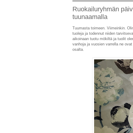
Ruokailuryhmän päivi
tuunaamalla
Tuumasta toimeen. Viimeinkin. Olin
tuoleja ja todennut niiden tarvitsev
aikoinaan tuotu mökiltä ja tuolit ol
vanhoja ja vuosien varrella ne ovat
osalta.