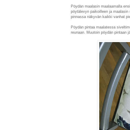
Pöydän maalasin maalaamalla ensin 
pöytälevyn paikoilleen ja maalasin 
pinnassa näkyvän kaikki vanhat piene
Pöydän pintaa maalatessa siveltime
reunaan. Muutoin pöydän pintaan jää