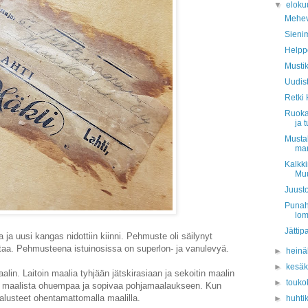
▼
eloku
Mehev
Sienim
Helpp
Musti
Uudist
Retki
Ruoka
ja t
Mustah
mar
Kalkki
Muu
Juusto
Punah
lom
Jättip
ta ja uusi kangas nidottiin kiinni. Pehmuste oli säilynyt
ihtaa. Pehmusteena istuinosissa on superlon- ja vanulevyä.
►
hein
►
kesä
alin. Laitoin maalia tyhjään jätskirasiaan ja sekoitin maalin
►
touko
in maalista ohuempaa ja sopivaa pohjamaalaukseen. Kun
alusteet ohentamattomalla maalilla.
►
huhti