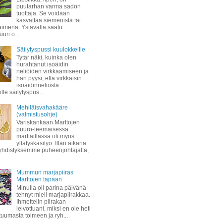
puutarhan varma sadon
tuottaja. Se voidaan
kasvattaa siemenistä tai
taimena. Ystävältä saatu
uuri o...
Säilytyspussi kuulokkeille
Tytär näki, kuinka olen
hurahtanut isoäidin
neliöiden virkkaamiseen ja
hän pyysi, että virkkaisin
isoäidinneliöstä
lle säilytyspus...
Mehiläisvahakääre
(valmistusohje)
Variskankaan Marttojen
puuro-teemaisessa
marttaillassa oli myös
yllätyskäsityö. Illan aikana
hdistyksemme puheenjohtajalta,
Mummun marjapiiras
Marttojen tapaan
Minulla oli parina päivänä
tehnyt mieli marjapiirakkaa.
Ihmettelin piirakan
leivottuani, miksi en ole heti
 tuumasta toimeen ja ryh...