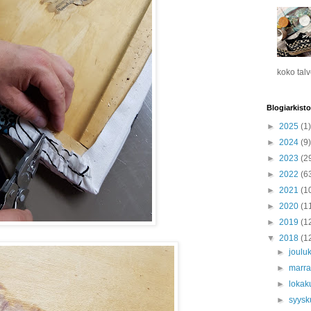
koko tal
Blogiarkisto
►
2025
(1)
►
2024
(9)
►
2023
(2
►
2022
(6
►
2021
(1
►
2020
(1
►
2019
(1
▼
2018
(1
►
joulu
►
marr
►
lokak
►
syys