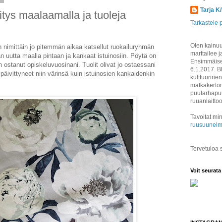
Tarja K
tys maalaamalla ja tuoleja
Tarkastele p
Olen kainuul
 nimittäin jo pitemmän aikaa katsellut ruokailuryhmän
marttailee j
an uutta maalia pintaan ja kankaat istuinosiin. Pöytä on
Ensimmäisen
en ostanut opiskeluvuosinani. Tuolit olivat jo ostaessani
6.1.2017. B
 päivittyneet niin värinsä kuin istuinosien kankaidenkin
kulttuuririen
matkakertom
puutarhapuu
ruuanlaitto
Tavoitat min
ruusuunelm
Tervetuloa
Voit seurata