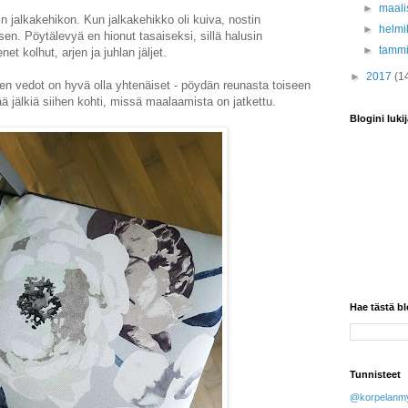
►
maali
jalkakehikon. Kun jalkakehikko oli kuiva, nostin
►
helmi
sen. Pöytälevyä en hionut tasaiseksi, sillä halusin
►
tamm
t kolhut, arjen ja juhlan jäljet.
►
2017
(1
n vedot on hyvä olla yhtenäiset - pöydän reunasta toiseen
 jälkiä siihen kohti, missä maalaamista on jatkettu.
Blogini lukij
Hae tästä bl
Tunnisteet
@korpelanmy