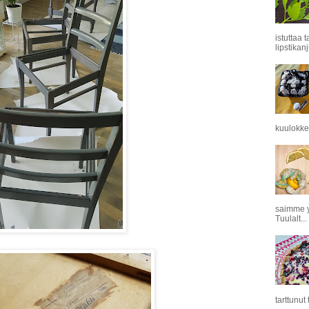
istuttaa 
lipstikanj
kuulokkei
saimme y
Tuulalt...
tarttunut