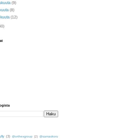
skuuta
(9)
kuuta
(8)
ikuuta
(12)
40)
at
ogista
lly
(3)
@orthexgroup
(2)
@samaskoru