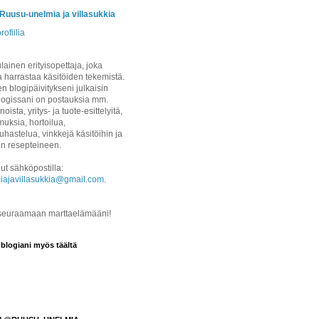
/Ruusu-unelmia ja villasukkia
rofiilia
ainen erityisopettaja, joka
a harrastaa käsitöiden tekemistä.
 blogipäivitykseni julkaisin
logissani on postauksia mm.
noista, yritys- ja tuote-esittelyitä,
uksia, hortoilua,
hastelua, vinkkejä käsitöihin ja
on resepteineen.
ut sähköpostilla:
iajavillasukkia@gmail.com
.
 seuraamaan marttaelämääni!
 blogiani myös täältä