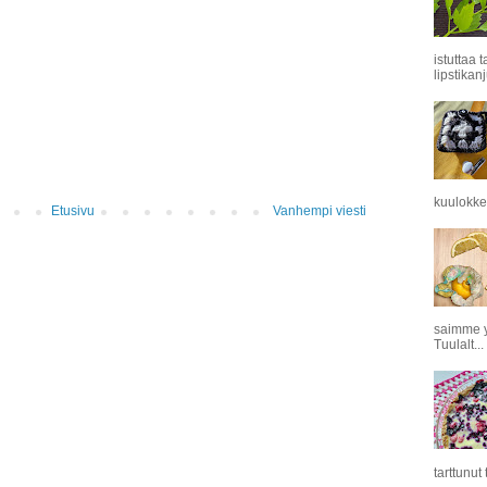
istuttaa 
lipstikanj
kuulokkei
Etusivu
Vanhempi viesti
saimme y
Tuulalt...
tarttunut