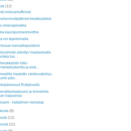
uta
(12)
ät omenamuffinssit
uhennostäytteiset kesäkurpitsat
o omenapiirakka
kka-kaurajuomasmoothie
a ovi tapetoimalla
 Hossan kansallispuistoon
iluryhmän päivitys maalaamalla
uoleja tuu...
erukkahillo hillo-
meladisokerilla ja elok...
maalilla maalattu valokuvakehys,
min päiv...
leipämessut Ristijärvellä
erukkavispipuuro ja tunnelmia
an loppuessa
alsami - haitallinen vieraslaji
äkuuta
(9)
kuuta
(12)
kuuta
(11)