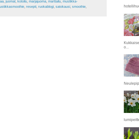
kaa
,
juomat
,
kotoilu
,
marjajuoma
,
marttailu
,
mustikka-
hotellihu
ustikkasmoothie
,
resepti
,
ruokablogi
,
satokausi
,
smoothie
,
Kukkaise
o...
Neulepipo
lumipeitt