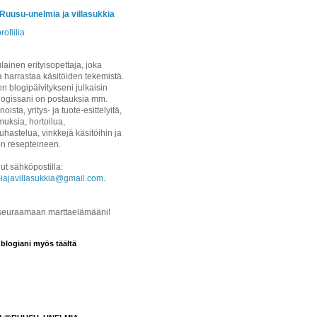
/Ruusu-unelmia ja villasukkia
rofiilia
ainen erityisopettaja, joka
a harrastaa käsitöiden tekemistä.
 blogipäivitykseni julkaisin
logissani on postauksia mm.
noista, yritys- ja tuote-esittelyitä,
uksia, hortoilua,
hastelua, vinkkejä käsitöihin ja
on resepteineen.
ut sähköpostilla:
iajavillasukkia@gmail.com
.
 seuraamaan marttaelämääni!
 blogiani myös täältä