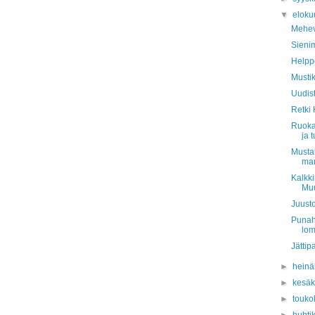
▼
eloku
Mehev
Sienim
Helpp
Musti
Uudist
Retki
Ruoka
ja t
Mustah
mar
Kalkki
Muu
Juusto
Punah
lom
Jättip
►
hein
►
kesä
►
touko