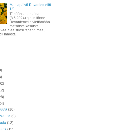
Marttapäivä Rovaniemellä
1/2
Tänään lauantaina
(8.6.2024) ajelin tänne
Rovaniemelle viettämään
metsäistä kesäistä
ivää. Sää suosi tapahtumaa,
li innosta...
9)
3)
02)
12)
28)
24)
kuuta
(10)
askuuta
(9)
uuta
(12)
kuuta
(11)