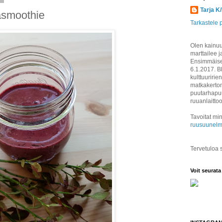
Tarja K
asmoothie
Tarkastele p
Olen kainuul
marttailee j
Ensimmäisen
6.1.2017. B
kulttuuririen
matkakertom
puutarhapuu
ruuanlaitto
Tavoitat min
ruusuunelm
Tervetuloa
Voit seurata