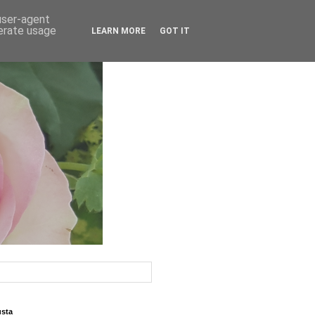
 user-agent
nerate usage
LEARN MORE
GOT IT
usta