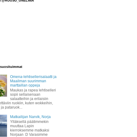
M @RUUSU_UNELMIA
suosituimmat
Omena-lehtisellerisalaatti ja
Maailman suurimman
marttaillan oppeja
Maukas ja rapea lehtiselleri
sopii sellaisenaan
salaatteihin ja erilaisiin
täviin ruokiin, kuten wokkeihin,
 ja pataruok...
Matkailijan Narvik, Norja
Ylläksellä päätimmekin
muuttaa Lapin
kierroksemme matkaksi
Norjaan :D Varasimme