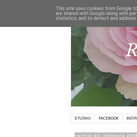
This site uses cookies from Google to 
are shared with Google along with per
statistics, and to detect and address
ETUSIVU
FACEBOOK
INST
torstai 23. elokuuta 201