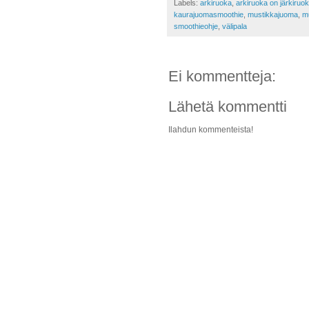
Labels:
arkiruoka
,
arkiruoka on järkiruo
kaurajuomasmoothie
,
mustikkajuoma
,
m
smoothieohje
,
välipala
Ei kommentteja:
Lähetä kommentti
Ilahdun kommenteista!