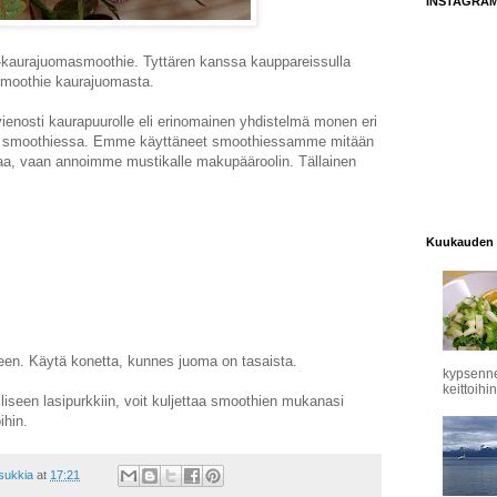
INSTAGRA
-kaurajuomasmoothie. Tyttären kanssa kauppareissulla
moothie kaurajuomasta.
enosti kaurapuurolle eli erinomainen yhdistelmä monen eri
si smoothiessa. Emme käyttäneet smoothiessamme mitään
aa, vaan annoimme mustikalle makupääroolin. Tällainen
Kuukauden 
meen. Käytä konetta, kunnes juoma on tasaista.
kypsennet
keittoihin
liseen lasipurkkiin, voit kuljettaa smoothien mukanasi
ihin.
asukkia
at
17:21