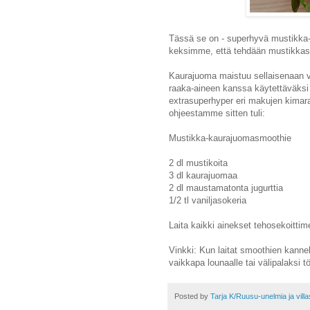
Tässä se on - superhyvä mustikka
keksimme, että tehdään mustikkas
Kaurajuoma maistuu sellaisenaan vi
raaka-aineen kanssa käytettäväk
extrasuperhyper eri makujen kimar
ohjeestamme sitten tuli:
Mustikka-kaurajuomasmoothie
2 dl mustikoita
3 dl kaurajuomaa
2 dl maustamatonta jugurttia
1/2 tl vaniljasokeria
Laita kaikki ainekset tehosekoitti
Vinkki: Kun laitat smoothien kannel
vaikkapa lounaalle tai välipalaksi tö
Posted by
Tarja K/Ruusu-unelmia ja vill