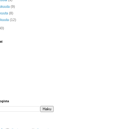
kuuta
(9)
skuuta
(9)
kuuta
(8)
ikuuta
(12)
40)
at
ogista