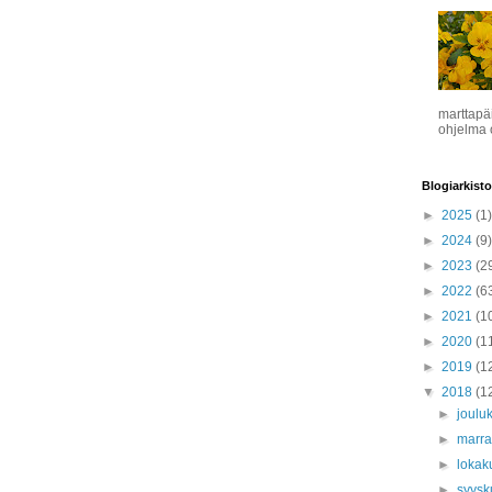
marttapä
ohjelma o
Blogiarkisto
►
2025
(1)
►
2024
(9)
►
2023
(2
►
2022
(6
►
2021
(1
►
2020
(1
►
2019
(1
▼
2018
(1
►
joulu
►
marr
►
lokak
►
syys