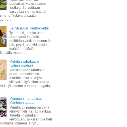
puutarhan varma sadon
tuottaja. Se voidaan
kasvattaa siemenistä tai
taimena. Ystävältä saatu
uuri o...
Säilytyspussi kuulokkeille
Tytär näki, kuinka olen
hurahtanut isoäidin
neliöiden virkkaamiseen ja
hän pyysi, että virkkaisin
isoäidinneliöstä
lle säilytyspus...
Mehiläisvahakääre
(valmistusohje)
Variskankaan Marttojen
puuro-teemaisessa
marttaillassa oli myös
yllätyskäsityö. Illan aikana
hdistyksemme puheenjohtajalta,
Mummun marjapiiras
Marttojen tapaan
Minulla oli parina päivänä
tehnyt mieli marjapiirakkaa.
Ihmettelin piirakan
leivottuani, miksi en ole heti
 tuumasta toimeen ja ryh...