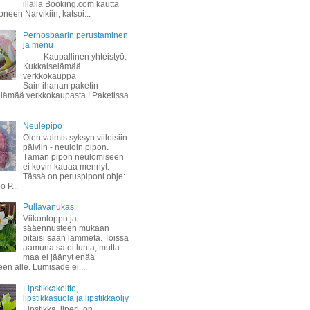
illalla Booking.com kautta
oneen Narvikiin, katsoi...
Perhosbaarin perustaminen
ja menu
Kaupallinen yhteistyö:
Kukkaiselämää
verkkokauppa
Sain ihanan paketin
lämää verkkokaupasta ! Paketissa
Neulepipo
Olen valmis syksyn viileisiin
päiviin - neuloin pipon.
Tämän pipon neulomiseen
ei kovin kauaa mennyt.
Tässä on peruspiponi ohje:
 P...
Pullavanukas
Viikonloppu ja
sääennusteen mukaan
pitäisi sään lämmetä. Toissa
aamuna satoi lunta, mutta
maa ei jäänyt enää
een alle. Lumisade ei ...
Lipstikkakeitto,
lipstikkasuola ja lipstikkaöljy
Lipstikka, liperi, on