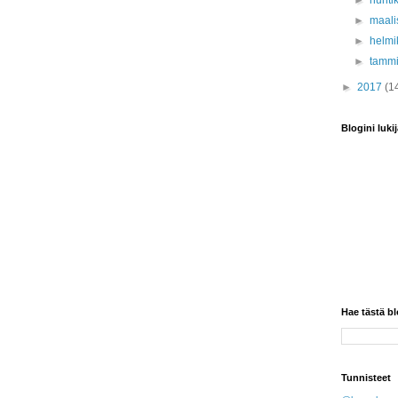
►
huhti
►
maali
►
helmi
►
tamm
►
2017
(1
Blogini lukij
Hae tästä bl
Tunnisteet