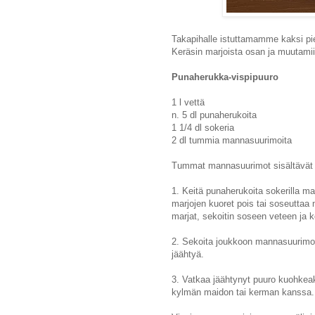
Takapihalle istuttamamme kaksi pi
Keräsin marjoista osan ja muutamii
Punaherukka-vispipuuro
1 l vettä
n. 5 dl punaherukoita
1 1/4 dl sokeria
2 dl tummia mannasuurimoita
Tummat mannasuurimot sisältävät v
1. Keitä punaherukoita sokerilla ma
marjojen kuoret pois tai soseuttaa 
marjat, sekoitin soseen veteen ja ke
2. Sekoita joukkoon mannasuurimot.
jäähtyä.
3. Vatkaa jäähtynyt puuro kuohkeaks
kylmän maidon tai kerman kanssa.