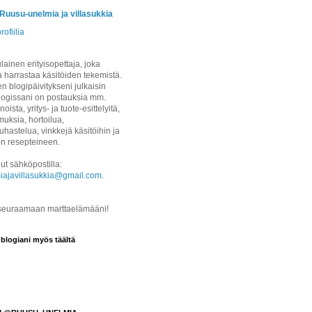
/Ruusu-unelmia ja villasukkia
rofiilia
ainen erityisopettaja, joka
a harrastaa käsitöiden tekemistä.
 blogipäivitykseni julkaisin
logissani on postauksia mm.
noista, yritys- ja tuote-esittelyitä,
uksia, hortoilua,
hastelua, vinkkejä käsitöihin ja
on resepteineen.
ut sähköpostilla:
iajavillasukkia@gmail.com
.
 seuraamaan marttaelämääni!
 blogiani myös täältä