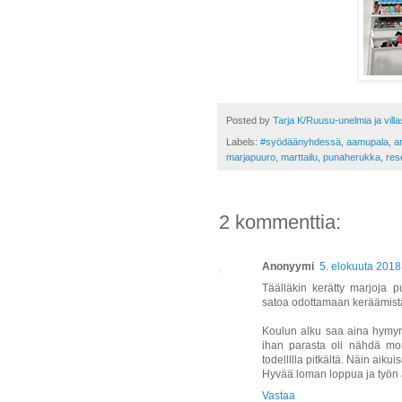
Posted by
Tarja K/Ruusu-unelmia ja vill
Labels:
#syödäänyhdessä
,
aamupala
,
a
marjapuuro
,
marttailu
,
punaherukka
,
res
2 kommenttia:
Anonyymi
5. elokuuta 2018
Täälläkin kerätty marjoja 
satoa odottamaan keräämist
Koulun alku saa aina hymyn 
ihan parasta oli nähdä mon
todellllla pitkältä. Näin aikuis
Hyvää loman loppua ja työn 
Vastaa