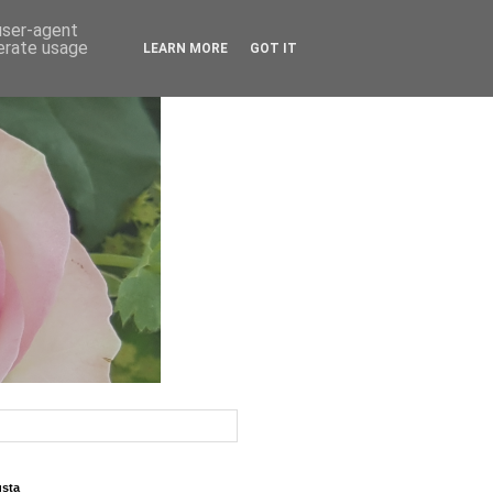
 user-agent
nerate usage
LEARN MORE
GOT IT
usta