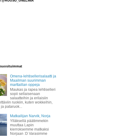
M @RUUSU_UNELMIA
suosituimmat
Omena-lehtisellerisalaatti ja
Maailman suurimman
marttaillan oppeja
Maukas ja rapea lehtiselleri
sopii sellaisenaan
salaatteihin ja erilaisiin
täviin ruokiin, kuten wokkeihin,
 ja pataruok...
Matkailijan Narvik, Norja
Ylläksellä päätimmekin
muuttaa Lapin
kierroksemme matkaksi
Norjaan :D Varasimme