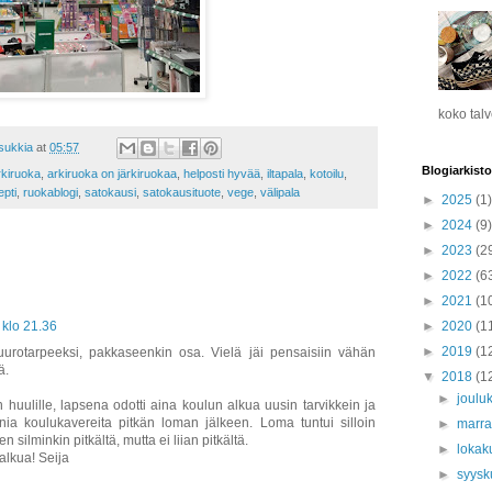
koko tal
asukkia
at
05:57
Blogiarkisto
rkiruoka
,
arkiruoka on järkiruokaa
,
helposti hyvää
,
iltapala
,
kotoilu
,
epti
,
ruokablogi
,
satokausi
,
satokausituote
,
vege
,
välipala
►
2025
(1)
►
2024
(9)
►
2023
(2
►
2022
(6
►
2021
(1
►
2020
(1
 klo 21.36
►
2019
(1
puurotarpeeksi, pakkaseenkin osa. Vielä jäi pensaisiin vähän
ä.
▼
2018
(1
►
joulu
huulille, lapsena odotti aina koulun alkua uusin tarvikkein ja
ia koulukavereita pitkän loman jälkeen. Loma tuntui silloin
►
marr
en silminkin pitkältä, mutta ei liian pitkältä.
►
lokak
alkua! Seija
►
syys