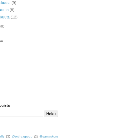
skuuta
(9)
kuuta
(8)
ikuuta
(12)
40)
at
ogista
lly
(3)
@orthexgroup
(2)
@samaskoru