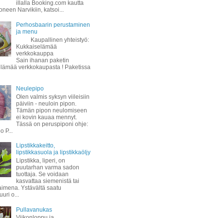
illalla Booking.com kautta
oneen Narvikiin, katsoi...
Perhosbaarin perustaminen
ja menu
Kaupallinen yhteistyö:
Kukkaiselämää
verkkokauppa
Sain ihanan paketin
lämää verkkokaupasta ! Paketissa
Neulepipo
Olen valmis syksyn viileisiin
päiviin - neuloin pipon.
Tämän pipon neulomiseen
ei kovin kauaa mennyt.
Tässä on peruspiponi ohje:
 P...
Lipstikkakeitto,
lipstikkasuola ja lipstikkaöljy
Lipstikka, liperi, on
puutarhan varma sadon
tuottaja. Se voidaan
kasvattaa siemenistä tai
taimena. Ystävältä saatu
uuri o...
Pullavanukas
Viikonloppu ja