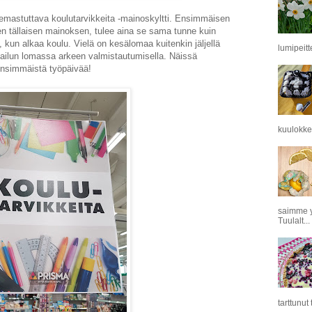
riemastuttava koulutarvikkeita -mainoskyltti. Ensimmäisen
n tällaisen mainoksen, tulee aina se sama tunne kuin
, kun alkaa koulu. Vielä on kesälomaa kuitenkin jäljellä
lumipeitt
ilun lomassa arkeen valmistautumisella. Näissä
ensimmäistä työpäivää!
kuulokkei
saimme y
Tuulalt...
tarttunut