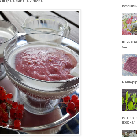
 iltapala sekä jälkiruoka.
hotellihu
Kukkaise
o...
Neulepipo
istuttaa 
lipstikanj