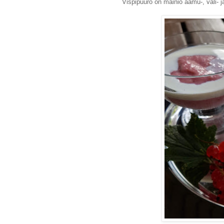
Vispipuuro on mainio aamu-, väli- ja