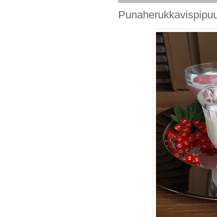
Punaherukkavispipuu