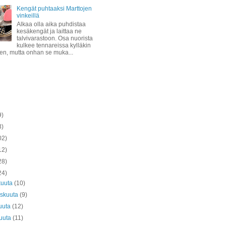
Kengät puhtaaksi Marttojen
vinkeillä
Alkaa olla aika puhdistaa
kesäkengät ja laittaa ne
talvivarastoon. Osa nuorista
kulkee tennareissa kylläkin
ven, mutta onhan se muka...
9)
3)
02)
12)
28)
24)
kuuta
(10)
askuuta
(9)
uuta
(12)
kuuta
(11)