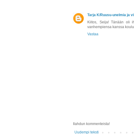
Tarja K/Ruusu-unelmia ja vi
Kiitos, Seija! Tänään oli 
vanhempiensa kanssa kouluu
Vastaa
Ilahdun kommenteista!
Uudempi teksti