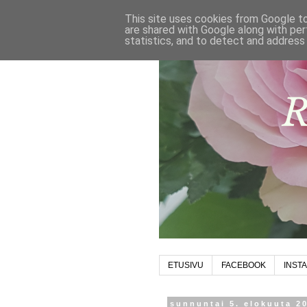
This site uses cookies from Google to 
are shared with Google along with per
statistics, and to detect and address
ETUSIVU
FACEBOOK
INST
sunnuntai 5. elokuuta 2