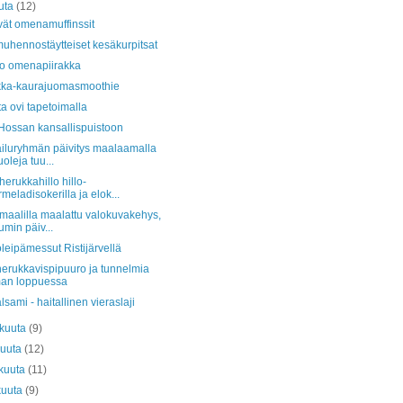
uta
(12)
ät omenamuffinssit
uhennostäytteiset kesäkurpitsat
o omenapiirakka
kka-kaurajuomasmoothie
a ovi tapetoimalla
 Hossan kansallispuistoon
iluryhmän päivitys maalaamalla
uoleja tuu...
erukkahillo hillo-
meladisokerilla ja elok...
maalilla maalattu valokuvakehys,
min päiv...
leipämessut Ristijärvellä
erukkavispipuuro ja tunnelmia
an loppuessa
alsami - haitallinen vieraslaji
äkuuta
(9)
kuuta
(12)
kuuta
(11)
kuuta
(9)