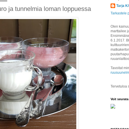
Tarja K
ro ja tunnelmia loman loppuessa
Tarkastele p
Olen kainuul
marttailee j
Ensimmäisen
6.1.2017. B
kulttuuririen
matkakertom
puutarhapuu
ruuanlaitto
Tavoitat min
ruusuunelm
Tervetuloa
Voit seurata