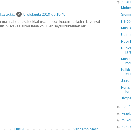
▼
eloku
Mehev
Sienim
llasukkia
9. elokuuta 2018 klo 19.45
Helpp
ihana nähdä ekaluokkalaisia, jotka kepein askelin kävelivät
n. Mukavaa aikaa tämä koulujen syyslukukauden alku.
Musti
Uudist
Retki
Ruoka
ja t
Mustah
mar
Kalkki
Muu
Juusto
Punah
lom
Jättip
►
hein
►
kesä
►
touko
►
huhti
Etusivu
Vanhempi viesti