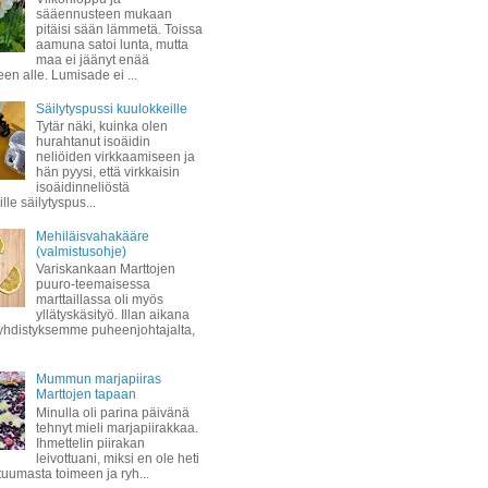
sääennusteen mukaan
pitäisi sään lämmetä. Toissa
aamuna satoi lunta, mutta
maa ei jäänyt enää
een alle. Lumisade ei ...
Säilytyspussi kuulokkeille
Tytär näki, kuinka olen
hurahtanut isoäidin
neliöiden virkkaamiseen ja
hän pyysi, että virkkaisin
isoäidinneliöstä
lle säilytyspus...
Mehiläisvahakääre
(valmistusohje)
Variskankaan Marttojen
puuro-teemaisessa
marttaillassa oli myös
yllätyskäsityö. Illan aikana
hdistyksemme puheenjohtajalta,
Mummun marjapiiras
Marttojen tapaan
Minulla oli parina päivänä
tehnyt mieli marjapiirakkaa.
Ihmettelin piirakan
leivottuani, miksi en ole heti
 tuumasta toimeen ja ryh...