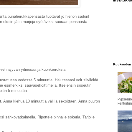
INSTAGRA
entä punaherukkapensasta tuottivat jo hienon sadon!
n oksiin jätin marjoja syötäviksi suoraan pensaasta.
Kuukauden 
ehnäjyvän ydinosaa ja kuorikerroksia.
ustetussa vedessä 5 minuuttia. Halutessasi voit siivilöidä
ne esimerkiksi sauvasekoittimella. Itse ensin soseutin
itin 5 minuuttia.
kypsennet
 Anna kiehua 10 minuuttia välillä sekoittaen. Anna puuron
keittoihin
i sähkövatkaimella. Ripottele pinnalle sokeria. Tarjoile