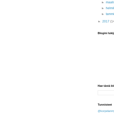
►
maali
►
helmi
►
tamm
►
2017
(1
Blogini lukij
Hae tästä bl
Tunnisteet
@korpelanmy