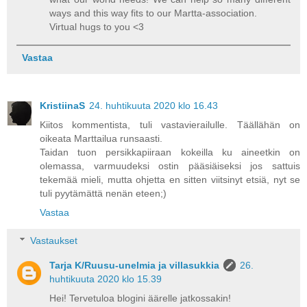
ways and this way fits to our Martta-association.
Virtual hugs to you <3
Vastaa
KristiinaS
24. huhtikuuta 2020 klo 16.43
Kiitos kommentista, tuli vastavierailulle. Täällähän on
oikeata Marttailua runsaasti.
Taidan tuon persikkapiiraan kokeilla ku aineetkin on
olemassa, varmuudeksi ostin pääsiäiseksi jos sattuis
tekemää mieli, mutta ohjetta en sitten viitsinyt etsiä, nyt se
tuli pyytämättä nenän eteen;)
Vastaa
Vastaukset
Tarja K/Ruusu-unelmia ja villasukkia
26.
huhtikuuta 2020 klo 15.39
Hei! Tervetuloa blogini äärelle jatkossakin!