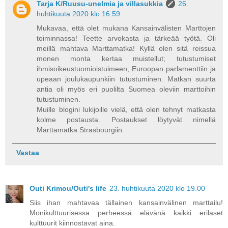
Tarja K/Ruusu-unelmia ja villasukkia
26.
huhtikuuta 2020 klo 16.59
Mukavaa, että olet mukana Kansainvälisten Marttojen
toiminnassa! Teette arvokasta ja tärkeää työtä. Oli
meillä mahtava Marttamatka! Kyllä olen sitä reissua
monen monta kertaa muistellut; tutustumiset
ihmisoikeustuomioistuimeen, Euroopan parlamenttiin ja
upeaan joulukaupunkiin tutustuminen. Matkan suurta
antia oli myös eri puolilta Suomea oleviin marttoihin
tutustuminen.
Muille blogini lukijoille vielä, että olen tehnyt matkasta
kolme postausta. Postaukset löytyvät nimellä
Marttamatka Strasbourgiin.
Vastaa
Outi Krimou/Outi's life
23. huhtikuuta 2020 klo 19.00
Siis ihan mahtavaa tällainen kansainvälinen marttailu!
Monikulttuurisessa perheessä elävänä kaikki erilaset
kulttuurit kiinnostavat aina.