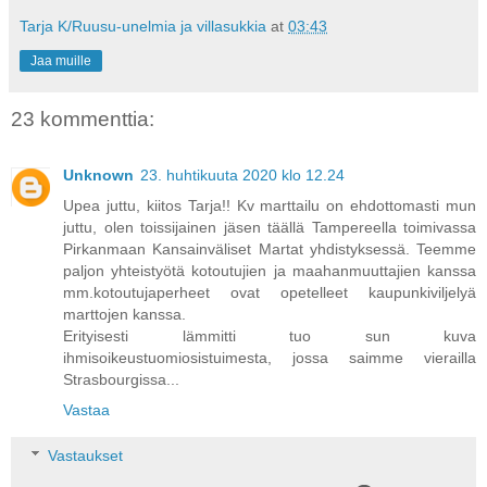
Tarja K/Ruusu-unelmia ja villasukkia
at
03:43
Jaa muille
23 kommenttia:
Unknown
23. huhtikuuta 2020 klo 12.24
Upea juttu, kiitos Tarja!! Kv marttailu on ehdottomasti mun
juttu, olen toissijainen jäsen täällä Tampereella toimivassa
Pirkanmaan Kansainväliset Martat yhdistyksessä. Teemme
paljon yhteistyötä kotoutujien ja maahanmuuttajien kanssa
mm.kotoutujaperheet ovat opetelleet kaupunkiviljelyä
marttojen kanssa.
Erityisesti lämmitti tuo sun kuva
ihmisoikeustuomiosistuimesta, jossa saimme vierailla
Strasbourgissa...
Vastaa
Vastaukset