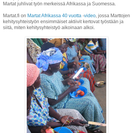
Martat juhlivat työn merkeissä Afrikassa ja Suomessa.
Martat.fi on
Martat Afrikassa 40 vuotta
-
video
, jossa Marttojen
kehitysyhteistyön ensimmäiset aktiivit kertovat työstään ja
siitä, miten kehitysyhteistyö aikoinaan alkoi.