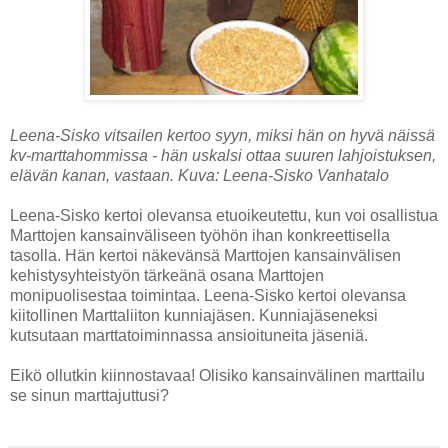
Leena-Sisko vitsailen kertoo syyn, miksi hän on hyvä näissä
kv-marttahommissa - hän uskalsi ottaa suuren lahjoistuksen,
elävän kanan, vastaan. Kuva: Leena-Sisko Vanhatalo
Leena-Sisko kertoi olevansa etuoikeutettu, kun voi osallistua
Marttojen kansainväliseen työhön ihan konkreettisella
tasolla. Hän kertoi näkevänsä Marttojen kansainvälisen
kehistysyhteistyön tärkeänä osana Marttojen
monipuolisestaa toimintaa. Leena-Sisko kertoi olevansa
kiitollinen Marttaliiton kunniajäsen. Kunniajäseneksi
kutsutaan marttatoiminnassa ansioituneita jäseniä.
Eikö ollutkin kiinnostavaa! Olisiko kansainvälinen marttailu
se sinun marttajuttusi?