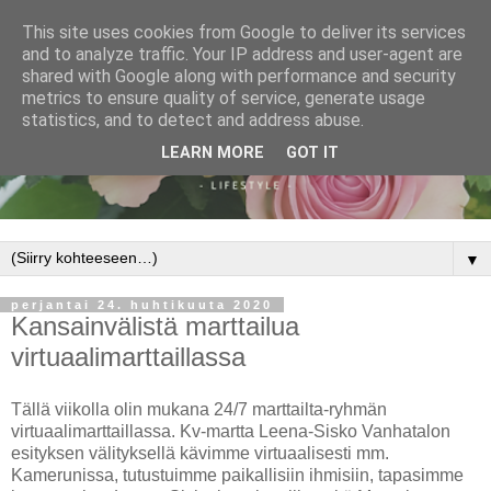
This site uses cookies from Google to deliver its services
and to analyze traffic. Your IP address and user-agent are
shared with Google along with performance and security
metrics to ensure quality of service, generate usage
statistics, and to detect and address abuse.
LEARN MORE
GOT IT
▼
perjantai 24. huhtikuuta 2020
Kansainvälistä marttailua
virtuaalimarttaillassa
Tällä viikolla olin mukana 24/7 marttailta-ryhmän
virtuaalimarttaillassa. Kv-martta Leena-Sisko Vanhatalon
esityksen välityksellä kävimme virtuaalisesti mm.
Kamerunissa, tutustuimme paikallisiin ihmisiin, tapasimme