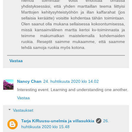
hienoa toimintaa! Voisit ehdottaa omassa
yhdistyksessäsi, että yhden marttaillan teema liittyisi
Marttojen kehitysyhteistyöhön ja illan kaffarahat (jos
sellaisia keräätte) voisitte kohdentaa tähän toimintaan.
Olen saanut olla mukana sellaisessa kokoontumisessa,
missä kansainvälinen martta kertoi kv-toiminnasta ja
teimme makumatkan maistelemalla kohdemaiden
ruokia. Reseptit saimme mukaamme, että saamme
tehdä samoja ruokia myös kotona.
Vastaa
Nancy Chan
24. huhtikuuta 2020 klo 14.02
Interesting event. Learning and understanding one another.
Vastaa
Vastaukset
Tarja K/Ruusu-unelmia ja villasukkia
26.
huhtikuuta 2020 klo 15.48