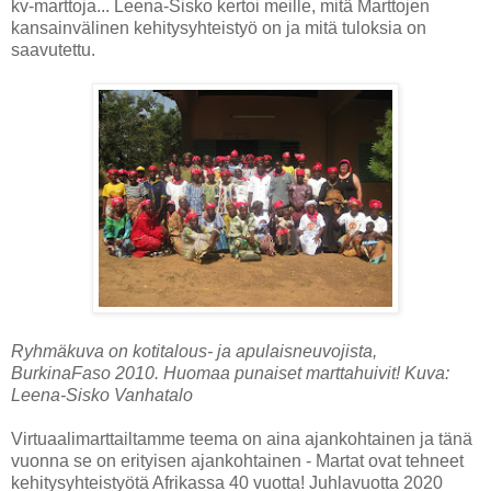
kv-marttoja... Leena-Sisko kertoi meille, mitä Marttojen
kansainvälinen kehitysyhteistyö on ja mitä tuloksia on
saavutettu.
Ryhmäkuva on kotitalous- ja apulaisneuvojista,
BurkinaFaso 2010. Huomaa punaiset marttahuivit! Kuva:
Leena-Sisko Vanhatalo
Virtuaalimarttailtamme teema on aina ajankohtainen ja tänä
vuonna se on erityisen ajankohtainen - Martat ovat tehneet
kehitysyhteistyötä Afrikassa 40 vuotta! Juhlavuotta 2020