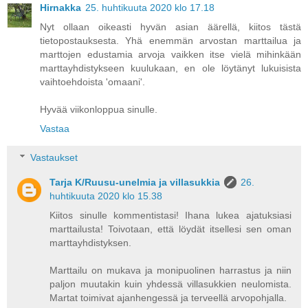
Hirnakka
25. huhtikuuta 2020 klo 17.18
Nyt ollaan oikeasti hyvän asian äärellä, kiitos tästä
tietopostauksesta. Yhä enemmän arvostan marttailua ja
marttojen edustamia arvoja vaikken itse vielä mihinkään
marttayhdistykseen kuulukaan, en ole löytänyt lukuisista
vaihtoehdoista 'omaani'.
Hyvää viikonloppua sinulle.
Vastaa
Vastaukset
Tarja K/Ruusu-unelmia ja villasukkia
26.
huhtikuuta 2020 klo 15.38
Kiitos sinulle kommentistasi! Ihana lukea ajatuksiasi
marttailusta! Toivotaan, että löydät itsellesi sen oman
marttayhdistyksen.
Marttailu on mukava ja monipuolinen harrastus ja niin
paljon muutakin kuin yhdessä villasukkien neulomista.
Martat toimivat ajanhengessä ja terveellä arvopohjalla.