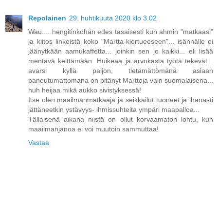
Repolainen
29. huhtikuuta 2020 klo 3.02
Wau.... hengitinköhän edes tasaisesti kun ahmin "matkaasi"
ja kiitos linkeistä koko "Martta-kiertueeseen"... isännälle ei
jäänytkään aamukaffetta... joinkin sen jo kaikki... eli lisää
mentävä keittämään. Huikeaa ja arvokasta työtä tekevät...
avarsi kyllä paljon, tietämättömänä asiaan
paneutumattomana on pitänyt Marttoja vain suomalaisena...
huh heijaa mikä aukko sivistyksessä!
Itse olen maailmanmatkaaja ja seikkailut tuoneet ja ihanasti
jättäneetkin ystävyys- ihmissuhteita ympäri maapalloa...
Tällaisenä aikana niistä on ollut korvaamaton lohtu, kun
maailmanjanoa ei voi muutoin sammuttaa!
Vastaa