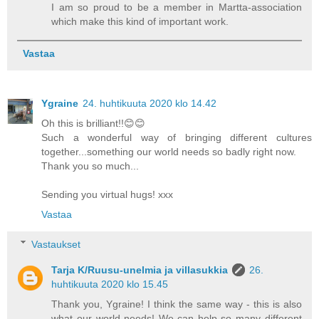
I am so proud to be a member in Martta-association
which make this kind of important work.
Vastaa
Ygraine
24. huhtikuuta 2020 klo 14.42
Oh this is brilliant!!😊😊
Such a wonderful way of bringing different cultures
together...something our world needs so badly right now.
Thank you so much...
Sending you virtual hugs! xxx
Vastaa
Vastaukset
Tarja K/Ruusu-unelmia ja villasukkia
26.
huhtikuuta 2020 klo 15.45
Thank you, Ygraine! I think the same way - this is also
what our world needs! We can help so many different