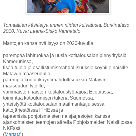
Tomaattien käsittelyä ennen niiden kuivatusta. Burkinafaso
2010. Kuva: Leena-Sisko Vanhatalo
Marttojen kansainvälisyys on 2020-luvulla
parempaa lähiruokaa ja uusia kotitalousalan pienyrityksiä
Kamerunissa,
lisää tuloja ja osallistumismahdollisuuksia köyhille naisille
Malawin maaseudulla,
parempia koulunkäyntimahdollisuuksia Malawin
maaseudun tytöille,
vammaisten naisten kotitaloustyöpajoja Etiopiassa,
toimintaa kotoutumisen tukena Suomessa,
yhteistyötä kotitalousalan maailmanlaajuisessa
kattojärjestöissä IFHEssä ja
tapaamisia pohjoismaisten naisjärjestöjen kanssa
ajankohtaisten teemojen äärellä Pohjoismaiden Naisliitossa
NKFssä
(
Martat.fi
)