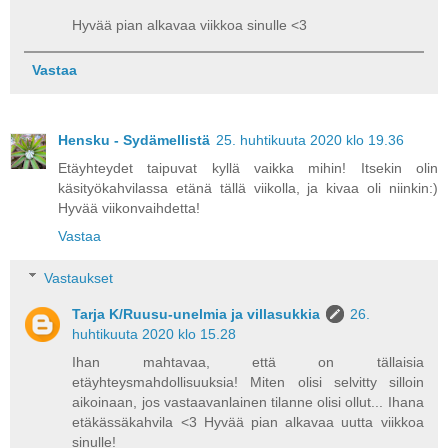
Hyvää pian alkavaa viikkoa sinulle <3
Vastaa
Hensku - Sydämellistä
25. huhtikuuta 2020 klo 19.36
Etäyhteydet taipuvat kyllä vaikka mihin! Itsekin olin
käsityökahvilassa etänä tällä viikolla, ja kivaa oli niinkin:)
Hyvää viikonvaihdetta!
Vastaa
Vastaukset
Tarja K/Ruusu-unelmia ja villasukkia
26.
huhtikuuta 2020 klo 15.28
Ihan mahtavaa, että on tällaisia
etäyhteysmahdollisuuksia! Miten olisi selvitty silloin
aikoinaan, jos vastaavanlainen tilanne olisi ollut... Ihana
etäkässäkahvila <3 Hyvää pian alkavaa uutta viikkoa
sinulle!