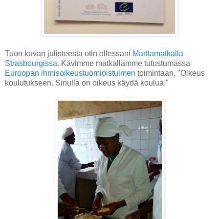
Tuon kuvan julisteesta otin ollessani
Marttamatkalla
Strasbourgissa
. Kävimme matkallamme tutustumassa
Euroopan ihmisoikeustuomioistuimen
toimintaan. "Oikeus
koulutukseen. Sinulla on oikeus käydä koulua."