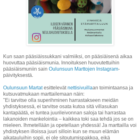
Kun saan pääsiäissukkani valmiiksi, on pääsiäisenä aikaa
huovuttaa pääsiäismunia. Innoituksen huovutettuihin
pääsiäismuniin sain
Oulunsuun Marttojen Instagram
-
päivityksestä.
Oulunsuun Martat
esittelevät
nettisivuilla
an toimintaansa ja
kutsuvatmukaan marttailemaan näin:
"Ei tarvitse olla superihminen harrastakseen meidän
yhdistyksessä, ei tarvitse osata kutoa sitä villasukan
kantapäätä, ei tuntea juurileivonnan saloja tai harrastaa
lakanoiden mankelointia – kaikkea toki saa tehdä jos se on
mieleen. Ihmetellään ja opetellaan yhdessä! Ja marttailla voi
yhdistyksen illoissa juuri silloin kun se muun elämän
aikatauluihin sopii, ei ole sitoutumispakkoa, eikä