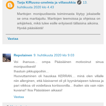
Tarja K/Ruusu-unelmia ja villasukkia
13.
huhtikuuta 2020 klo 4.43
Marttojen monipuolisesta toiminnasta löytyy jokaiselle
se oma marttajuttu. Marttojen teemoissa ja ohjeissa on
arkijärkeä, mikä tulee esille erityisesti tällaisina aikoina.
Hyvää pääsiäistä!
Vastaa
Repolainen
9. huhtikuuta 2020 klo 9.03
Voi ihanuus... ompa Pääsiäinen motivoinut sinua
monipuolisesti!
Ihastuin pikkupipoihin...
Huovuttaminen oli hauskaa KERRAN.... minä olen villalle
niin allerginen, että käsivarret oli yli kyynärtaipeen tulessa ja
pari viikkoa oli voideltava kortisoonilla... ihailen siis vain näin
kuvana!! Iloa Pääsiäisen aikaasi!
Vastaa