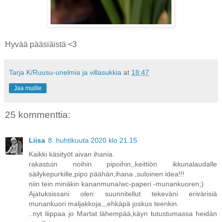
Hyvää pääsiäistä <3
Tarja K/Ruusu-unelmia ja villasukkia
at
18:47
Jaa muille
25 kommenttia:
Liisa
8. huhtikuuta 2020 klo 21.15
Kaikki käsityöt aivan ihania.
rakastuin noihin pipoihin,,keittiön ikkunalaudalle
säilykepurkille,pipo päähän,ihana ,suloinen idea!!!
niin tein minäkin kananmuna/wc-paperi -munankuoren;)
Ajatuksissani olen suunnitellut tekeväni erivärisiä
munankuori maljakkoja,,,ehkäpä joskus teenkin.
..nyt liippaa jo Martat lähempää,käyn tutustumassa heidän