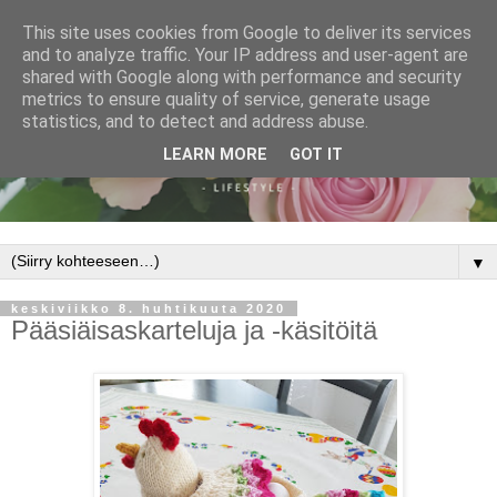
This site uses cookies from Google to deliver its services
and to analyze traffic. Your IP address and user-agent are
shared with Google along with performance and security
metrics to ensure quality of service, generate usage
statistics, and to detect and address abuse.
LEARN MORE
GOT IT
▼
keskiviikko 8. huhtikuuta 2020
Pääsiäisaskarteluja ja -käsitöitä