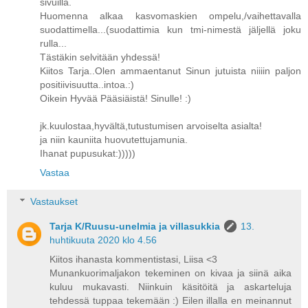
sivuilla.
Huomenna alkaa kasvomaskien ompelu,/vaihettavalla
suodattimella...(suodattimia kun tmi-nimestä jäljellä joku
rulla...
Tästäkin selvitään yhdessä!
Kiitos Tarja..Olen ammaentanut Sinun jutuista niiiin paljon
positiivisuutta..intoa.:)
Oikein Hyvää Pääsiäistä! Sinulle! :)
jk.kuulostaa,hyvältä,tutustumisen arvoiselta asialta!
ja niin kauniita huovutettujamunia.
Ihanat pupusukat:)))))
Vastaa
Vastaukset
Tarja K/Ruusu-unelmia ja villasukkia
13.
huhtikuuta 2020 klo 4.56
Kiitos ihanasta kommentistasi, Liisa <3
Munankuorimaljakon tekeminen on kivaa ja siinä aika
kuluu mukavasti. Niinkuin käsitöitä ja askarteluja
tehdessä tuppaa tekemään :) Eilen illalla en meinannut