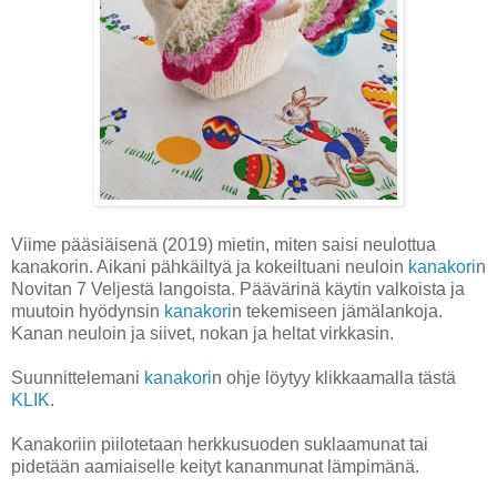
Viime pääsiäisenä (2019) mietin, miten saisi neulottua
kanakorin. Aikani pähkäiltyä ja kokeiltuani neuloin
kanakori
n
Novitan 7 Veljestä langoista. Päävärinä käytin valkoista ja
muutoin hyödynsin
kanakori
n tekemiseen jämälankoja.
Kanan neuloin ja siivet, nokan ja heltat virkkasin.
Suunnittelemani
kanakori
n ohje löytyy klikkaamalla tästä
KLIK
.
Kanakoriin piilotetaan herkkusuoden suklaamunat tai
pidetään aamiaiselle keityt kananmunat lämpimänä.