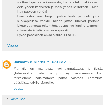
malttaa lopettaa virkkaamista, kun ajattelin virkkaavani
vielä yhden kerroksen ja vielä yhden kerroksen... Meni
ihan puoleen yöhön!
Eilen satoi taas hurjan paljon lunta ja tuuli, jotta
nurkkapielissä vonkui. Taidan jättää lumityöt portaita
lukuunottamatta tekemättä. Jospa tuo lumi jo aiemmin
sulaneista kohdista sulaa nopeasti.
Hyvää pääsiäisen aikaa sinulle, Liisa <3
Vastaa
Unknown
8. huhtikuuta 2020 klo 21.32
Marttailu on mahtavaa, voimaannuttavaa, ja iloista
yhdessäoloa. Tätä me juuri nyt tarvitsemme, kun
taistelemme näkymätöntä pahaa vastaan. Lämmintä
pääsiäistä kaikille Martoille.
Vastaa
Vastaukset