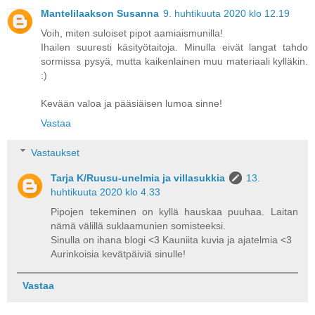
Mantelilaakson Susanna
9. huhtikuuta 2020 klo 12.19
Voih, miten suloiset pipot aamiaismunilla!
Ihailen suuresti käsityötaitoja. Minulla eivät langat tahdo
sormissa pysyä, mutta kaikenlainen muu materiaali kylläkin.
:)
Kevään valoa ja pääsiäisen lumoa sinne!
Vastaa
Vastaukset
Tarja K/Ruusu-unelmia ja villasukkia
13.
huhtikuuta 2020 klo 4.33
Pipojen tekeminen on kyllä hauskaa puuhaa. Laitan
nämä välillä suklaamunien somisteeksi.
Sinulla on ihana blogi <3 Kauniita kuvia ja ajatelmia <3
Aurinkoisia kevätpäiviä sinulle!
Vastaa