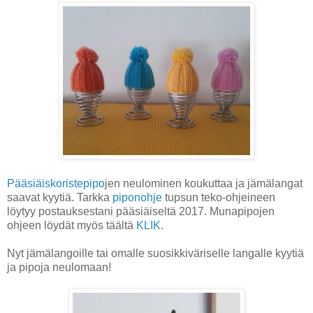
Pääsiäiskoristepipo
jen neulominen koukuttaa ja jämälangat
saavat kyytiä. Tarkka
piponohje
tupsun teko-ohjeineen
löytyy postauksestani pääsiäiseltä 2017. Munapipojen
ohjeen löydät myös täältä
KLIK
.
Nyt jämälangoille tai omalle suosikkiväriselle langalle kyytiä
ja pipoja neulomaan!