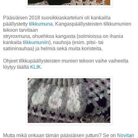
Pääsiäisen 2018 suosikkiaskarteluni oli kankailla
päällystetty
tilkkumuna
. Kangaspäällysteisten tilkkumunien
tekoon tarvitaan
stryroxmuna, ohuehkoa kangasta (solmioissa on ihania
kankaita
tilkkumuniin
), nauhoja (esim. pitsi- tai
satiininauhaa) ja helmiä sekä muita koristeita.
Ohjeet tilkkupäällysteisten munien tekoon vaihe vaiheelta
löytyy täältä
KLIK
.
Mutta mikä onkaan tämän pääsiäisen juttuni? Se on
Novita
n