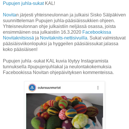
Pupujen juhla-sukat
KAL!
Novita
n järjesti yhteisneulonnan ja julkaisi Sisko Sälpäkiven
suunnitteleman Pupujen juhla-pääsiäissukkien ohjeen.
Yhteisneulonnan ohje julkaistiin neljässä osassa, joista
ensimmäinen osa julkaistiin 16.3.2020
Facebookissa
Novitaknitsissä
ja
Novitaknits-nettisivuilla
. Sukat valmistuvat
pääsiäisviikonlopuksi ja hyggeilen pääsiäissukat jalassa
koko pääsiäisen!
Pupujen juhla -sukat KAL kuvia löytyy Instagramista
tunnuksella #pupujenjuhlakal ja neulontakokemuksia
Facebookissa Novitan ohjepäivityksen kommenteissa.