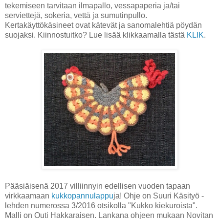
tekemiseen tarvitaan ilmapallo, vessapaperia ja/tai
serviettejä, sokeria, vettä ja sumutinpullo.
Kertakäyttökäsineet ovat kätevät ja sanomalehtiä pöydän
suojaksi. Kiinnostuitko? Lue lisää klikkaamalla tästä
KLIK
.
Pääsiäisenä 2017 villiinnyin edellisen vuoden tapaan
virkkaamaan
kukkopannulappu
ja! Ohje on Suuri Käsityö -
lehden numerossa 3/2016 otsikolla "Kukko kiekuroista".
Malli on Outi Hakkaraisen. Lankana ohjeen mukaan Novitan