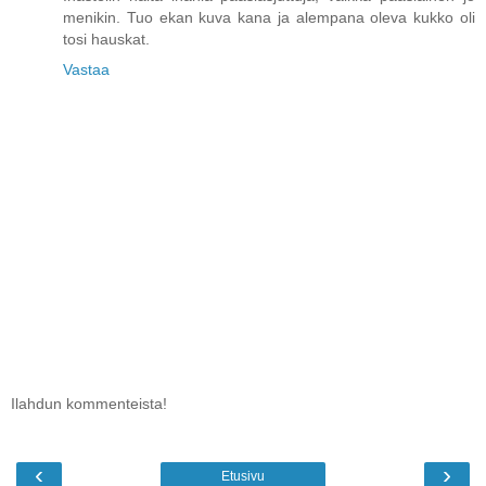
menikin. Tuo ekan kuva kana ja alempana oleva kukko oli
tosi hauskat.
Vastaa
Ilahdun kommenteista!
‹
›
Etusivu