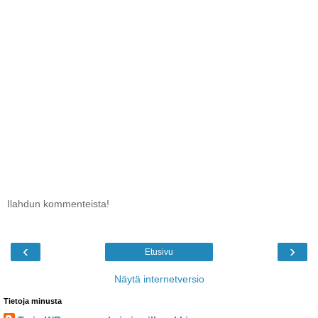
Ilahdun kommenteista!
‹
›
Etusivu
Näytä internetversio
Tietoja minusta