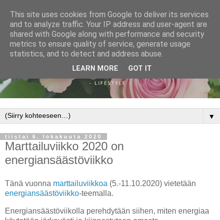
This site uses cookies from Google to deliver its services
and to analyze traffic. Your IP address and user-agent are
shared with Google along with performance and security
metrics to ensure quality of service, generate usage
statistics, and to detect and address abuse.
LEARN MORE
GOT IT
▼
tiistai 6. lokakuuta 2020
Marttailuviikko 2020 on
energiansäästöviikko
Tänä vuonna
marttailuviikkoa
(5.-11.10.2020) vietetään
energiansäästöviikko
-teemalla.
Energiansäästöviikolla perehdytään siihen, miten energiaa