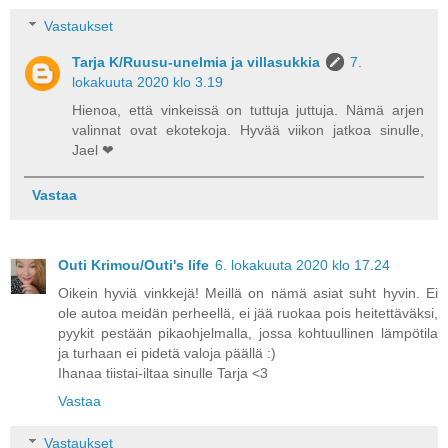
Vastaukset
Tarja K/Ruusu-unelmia ja villasukkia
7.
lokakuuta 2020 klo 3.19
Hienoa, että vinkeissä on tuttuja juttuja. Nämä arjen
valinnat ovat ekotekoja. Hyvää viikon jatkoa sinulle,
Jael ❤
Vastaa
Outi Krimou/Outi's life
6. lokakuuta 2020 klo 17.24
Oikein hyviä vinkkejä! Meillä on nämä asiat suht hyvin. Ei
ole autoa meidän perheellä, ei jää ruokaa pois heitettäväksi,
pyykit pestään pikaohjelmalla, jossa kohtuullinen lämpötila
ja turhaan ei pidetä valoja päällä :)
Ihanaa tiistai-iltaa sinulle Tarja <3
Vastaa
Vastaukset