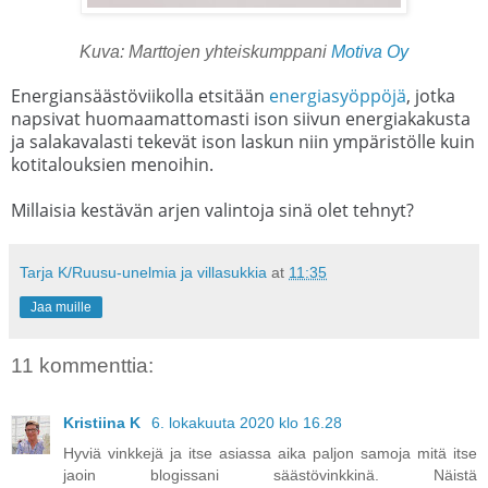
Kuva: Marttojen yhteiskumppani
Motiva Oy
Energiansäästöviikolla etsitään
energiasyöppöjä
, jotka
napsivat huomaamattomasti ison siivun energiakakusta
ja salakavalasti tekevät ison laskun niin ympäristölle kuin
kotitalouksien menoihin.
Millaisia kestävän arjen valintoja sinä olet tehnyt?
Tarja K/Ruusu-unelmia ja villasukkia
at
11:35
Jaa muille
11 kommenttia:
Kristiina K
6. lokakuuta 2020 klo 16.28
Hyviä vinkkejä ja itse asiassa aika paljon samoja mitä itse
jaoin blogissani säästövinkkinä. Näistä