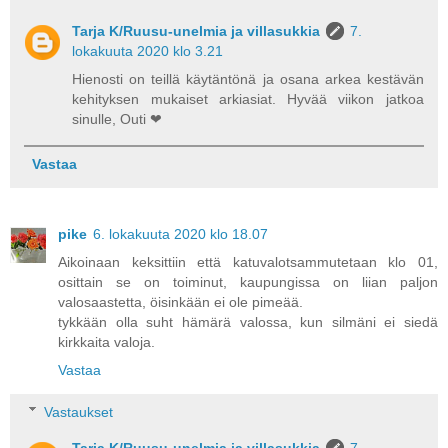
Tarja K/Ruusu-unelmia ja villasukkia
7.
lokakuuta 2020 klo 3.21
Hienosti on teillä käytäntönä ja osana arkea kestävän
kehityksen mukaiset arkiasiat. Hyvää viikon jatkoa
sinulle, Outi ❤
Vastaa
pike
6. lokakuuta 2020 klo 18.07
Aikoinaan keksittiin että katuvalotsammutetaan klo 01,
osittain se on toiminut, kaupungissa on liian paljon
valosaastetta, öisinkään ei ole pimeää.
tykkään olla suht hämärä valossa, kun silmäni ei siedä
kirkkaita valoja.
Vastaa
Vastaukset
Tarja K/Ruusu-unelmia ja villasukkia
7.