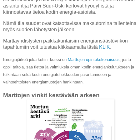
asiantuntija Päivi Suur-Uski kertovat hyödyllistä ja
kiinnostavaa tietoa kodin energia-asioista.
Nämä tilaisuudet ovat katsottavissa maksutomina tallenteina
myös suorien lähetysten jälkeen.
Marttayhdistysten paikkakuntaisiin energiansäästöviikon
tapahtumiin voit tutustua klikkaamalla tästä
KLIK
.
Energiajärkeä joka kotiin -kurssi on
Marttojen opintokokonaisuus
, josta
oppii taitoja, saa tietoa ja valmiuksia oman kodin energiankulutukseen ja
tulkintaan sekä kodin energiatehokkuuden parantamiseen ja
vaihtoehtoisten energiamuotojen hankintaan.
Marttojen vinkit kestävään arkeen