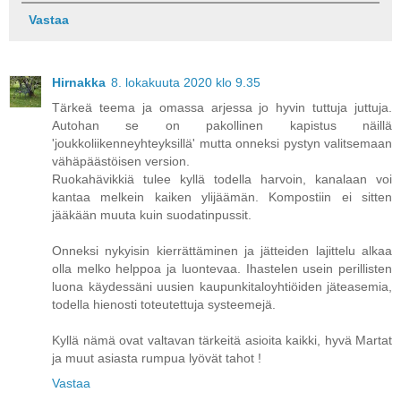
Vastaa
Hirnakka
8. lokakuuta 2020 klo 9.35
Tärkeä teema ja omassa arjessa jo hyvin tuttuja juttuja.
Autohan se on pakollinen kapistus näillä
'joukkoliikenneyhteyksillä' mutta onneksi pystyn valitsemaan
vähäpäästöisen version.
Ruokahävikkiä tulee kyllä todella harvoin, kanalaan voi
kantaa melkein kaiken ylijäämän. Kompostiin ei sitten
jääkään muuta kuin suodatinpussit.
Onneksi nykyisin kierrättäminen ja jätteiden lajittelu alkaa
olla melko helppoa ja luontevaa. Ihastelen usein perillisten
luona käydessäni uusien kaupunkitaloyhtiöiden jäteasemia,
todella hienosti toteutettuja systeemejä.
Kyllä nämä ovat valtavan tärkeitä asioita kaikki, hyvä Martat
ja muut asiasta rumpua lyövät tahot !
Vastaa