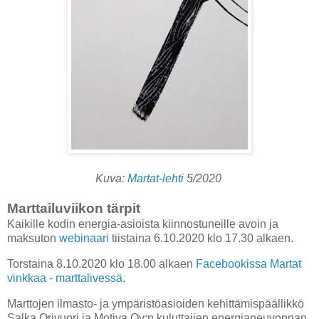
Kuva:
Martat-lehti
5/2020
Marttailuviikon tärpit
Kaikille kodin energia-asioista kiinnostuneille avoin ja
maksuton
webinaari
tiistaina 6.10.2020 klo 17.30 alkaen.
Torstaina 8.10.2020 klo 18.00 alkaen
Facebookissa Martat
vinkkaa - marttalivessä
.
Marttojen ilmasto- ja ympäristöasioiden kehittämispäällikkö
Salka Orivuori ja Motiva Oy:n kuluttajien energianeuvonnan