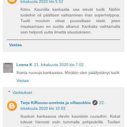
lokakuuta 2020 klo 5.52
Kiitos. Kauniilla kankaalla saa sievät tuolit. Näihin
tuoleihin oli päällisen vaihtaminen ihan superhelppoa.
Tuolit muutoin olivat puuosiltaan siistit, joten
maalaamaan en suotta alkanut. Kankaita vaihtamalla
sain helposti uutta ilmettä sisustukseen.
Vastaa
Leena K
21. lokakuuta 2020 klo 7.02
Ihania ruusuja kankaassa. Minäkin olen päällystänyt tuolit.
Vastaa
Vastaukset
Tarja K/Ruusu-unelmia ja villasukkia
22.
lokakuuta 2020 klo 10.03
Ihastuin kankaassa oleviin kauniisiin ruusuihin. Kukat
tulevat hienosti esiin tummalla pohjavärillä. Tuolien