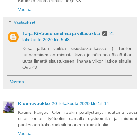
Kaunista viikkoa sinulle Tarja <3
Vastaa
Vastaukset
Tarja K/Ruusu-unelmia ja villasukkia
21.
lokakuuta 2020 klo 5.48
Kesä jatkuu vaikka sisustuskankaissa :) Tuolien
tuunaaminen on minusta kivaa ja näin saa äkkiä ihan
uutta ilmettä sisustukseen. Ihanaa viikon jatkoa sinulle,
Outi <3
Vastaa
Kruunuvuokko
20. lokakuuta 2020 klo 15.14
Kaunis kangas. Olen itsekin päällystänyt muutama vuosi
sitten oman työtuolini samalla systeemillä ja mieheni
puolestaan koko ruokailuhuoneen kuusi tuolia.
Vastaa