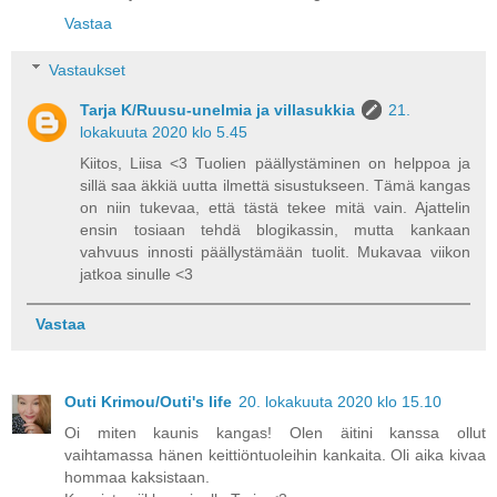
Vastaa
Vastaukset
Tarja K/Ruusu-unelmia ja villasukkia
21.
lokakuuta 2020 klo 5.45
Kiitos, Liisa <3 Tuolien päällystäminen on helppoa ja
sillä saa äkkiä uutta ilmettä sisustukseen. Tämä kangas
on niin tukevaa, että tästä tekee mitä vain. Ajattelin
ensin tosiaan tehdä blogikassin, mutta kankaan
vahvuus innosti päällystämään tuolit. Mukavaa viikon
jatkoa sinulle <3
Vastaa
Outi Krimou/Outi's life
20. lokakuuta 2020 klo 15.10
Oi miten kaunis kangas! Olen äitini kanssa ollut
vaihtamassa hänen keittiöntuoleihin kankaita. Oli aika kivaa
hommaa kaksistaan.