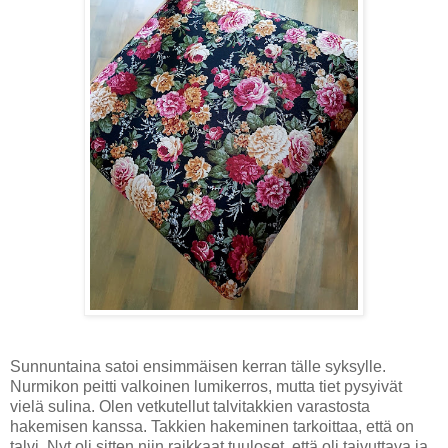
Sunnuntaina satoi ensimmäisen kerran tälle syksylle.
Nurmikon peitti valkoinen lumikerros, mutta tiet pysyivät
vielä sulina. Olen vetkutellut talvitakkien varastosta
hakemisen kanssa. Takkien hakeminen tarkoittaa, että on
talvi. Nyt oli sitten niin raikkaat tuuloset, että oli taivuttava ja