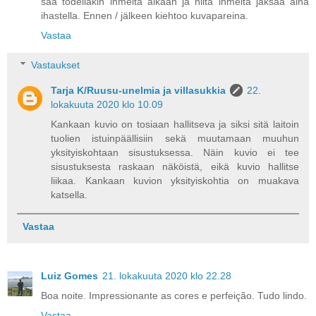
saa todellakin ihmeitä aikaan ja niitä ihmeitä jaksaa aina
ihastella. Ennen / jälkeen kiehtoo kuvapareina.
Vastaa
Vastaukset
Tarja K/Ruusu-unelmia ja villasukkia
22.
lokakuuta 2020 klo 10.09
Kankaan kuvio on tosiaan hallitseva ja siksi sitä laitoin
tuolien istuinpäällisiin sekä muutamaan muuhun
yksityiskohtaan sisustuksessa. Näin kuvio ei tee
sisustuksesta raskaan näköistä, eikä kuvio hallitse
liikaa. Kankaan kuvion yksityiskohtia on muakava
katsella.
Vastaa
Luiz Gomes
21. lokakuuta 2020 klo 22.28
Boa noite. Impressionante as cores e perfeição. Tudo lindo.
Vastaa