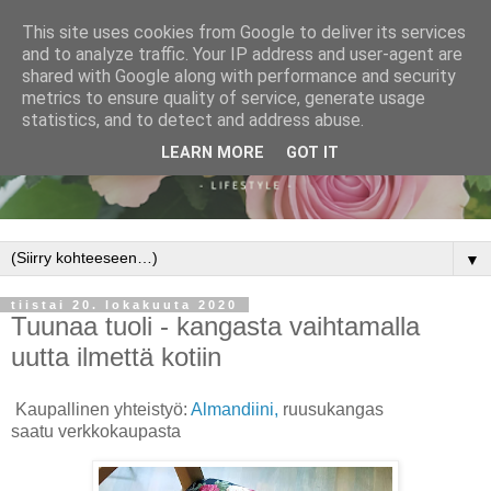
This site uses cookies from Google to deliver its services
and to analyze traffic. Your IP address and user-agent are
shared with Google along with performance and security
metrics to ensure quality of service, generate usage
statistics, and to detect and address abuse.
LEARN MORE
GOT IT
▼
tiistai 20. lokakuuta 2020
Tuunaa tuoli - kangasta vaihtamalla
uutta ilmettä kotiin
Kaupallinen yhteistyö:
Almandiini,
ruusukangas
saatu
verkkokaupasta