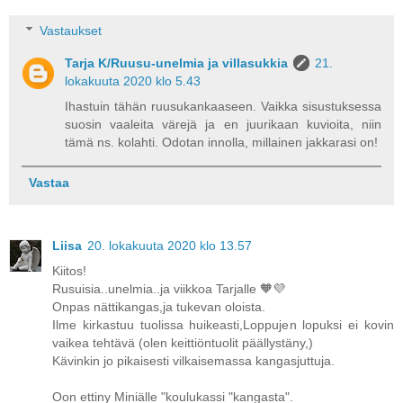
Vastaukset
Tarja K/Ruusu-unelmia ja villasukkia
21.
lokakuuta 2020 klo 5.43
Ihastuin tähän ruusukankaaseen. Vaikka sisustuksessa
suosin vaaleita värejä ja en juurikaan kuvioita, niin
tämä ns. kolahti. Odotan innolla, millainen jakkarasi on!
Vastaa
Liisa
20. lokakuuta 2020 klo 13.57
Kiitos!
Rusuisia..unelmia..ja viikkoa Tarjalle 🧡💜
Onpas nättikangas,ja tukevan oloista.
Ilme kirkastuu tuolissa huikeasti,Loppujen lopuksi ei kovin
vaikea tehtävä (olen keittiöntuolit päällystäny,)
Kävinkin jo pikaisesti vilkaisemassa kangasjuttuja.
Oon ettiny Miniälle "koulukassi "kangasta".