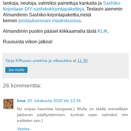
lankoja, neuloja, valmiiksi painettuja kankaita ja
Sashiko-
kirjontaan
DIY-sashikokirjontapaketteja
. Testasin aiemmin
Almandiinin Sashiko-kirjontapakettia,mistä
kerroin
postauksessani maaliskuussa
.
Almandiinin puotiin pääset klikkaamalla tästä
KLIK
.
Ruusuista viikon jatkoa!
Tarja K/Ruusu-unelmia ja villasukkia
at
11:35
Jaa muille
26 kommenttia:
Irma
20. lokakuuta 2020 klo 13.34
No onpas kaunista kangasta:) Mulla on täällä meneillään
jakkaran päällystäminen, kunhan saan valmiiksi niin
esittelen sen;)
Vastaa