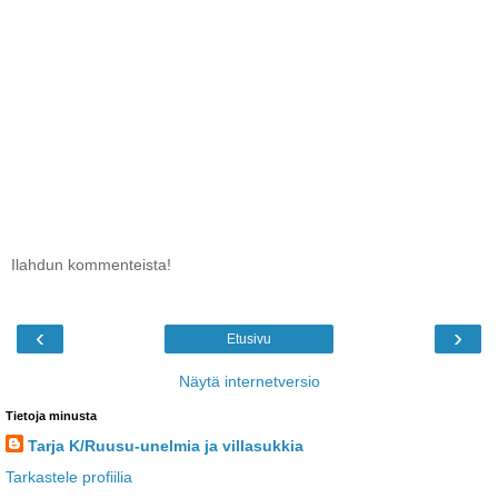
Ilahdun kommenteista!
‹
›
Etusivu
Näytä internetversio
Tietoja minusta
Tarja K/Ruusu-unelmia ja villasukkia
Tarkastele profiilia