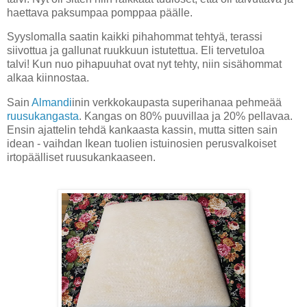
haettava paksumpaa pomppaa päälle.
Syyslomalla saatin kaikki pihahommat tehtyä, terassi
siivottua ja gallunat ruukkuun istutettua. Eli tervetuloa
talvi!
Kun nuo pihapuuhat ovat nyt tehty, niin sisähommat
alkaa kiinnostaa.
Sain
Almandi
inin verkkokaupasta superihanaa pehmeää
ruusukangasta
. Kangas on 80% puuvillaa ja 20% pellavaa.
Ensin ajattelin tehdä kankaasta kassin, mutta sitten sain
idean - vaihdan Ikean tuolien istuinosien perusvalkoiset
irtopäälliset ruusukankaaseen.