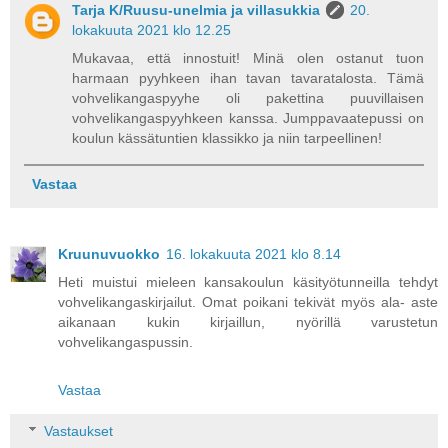
Tarja K/Ruusu-unelmia ja villasukkia
20.
lokakuuta 2021 klo 12.25
Mukavaa, että innostuit! Minä olen ostanut tuon
harmaan pyyhkeen ihan tavan tavaratalosta. Tämä
vohvelikangaspyyhe oli pakettina puuvillaisen
vohvelikangaspyyhkeen kanssa. Jumppavaatepussi on
koulun kässätuntien klassikko ja niin tarpeellinen!
Vastaa
Kruunuvuokko
16. lokakuuta 2021 klo 8.14
Heti muistui mieleen kansakoulun käsityötunneilla tehdyt
vohvelikangaskirjailut. Omat poikani tekivät myös ala- aste
aikanaan kukin kirjaillun, nyörillä varustetun
vohvelikangaspussin.
Vastaa
Vastaukset