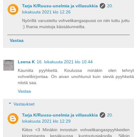
Tarja K/Ruusu-unelmia ja villasukkia
20.
lokakuuta 2021 klo 12.26
Nyörillä varustettu vohvelikangaspussi on niin tuttu juttu
:) Ihania muistoja kässätunneilta.
Vastaa
Leena K
16. lokakuuta 2021 klo 10.44
Kauniita pyyhkeitä. Koulussa minäkin olen tehnyt
vohvelikirjontaa. On aivan unohtunut kuin sieviä pyyhkeitä
niistä saa.
Vastaa
Vastaukset
Tarja K/Ruusu-unelmia ja villasukkia
20.
lokakuuta 2021 klo 12.29
Kiitos <3 Minäkin innostuin vohvelikangaspyyhkeiden
kirjomisesta kesäkuussa kuntoutusjaksolla. Silloin