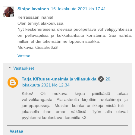
Sinipellavainen
16. lokakuuta 2021 klo 17.41
Kerrassaan ihania!
Olen tehnyt alakoulussa.
Nyt keskeneräisenä olevissa puolipellava vohvelipyyhkeissä
on pellavapitsiä ja kukkakankaita koristeina. Saa nähdä,
milloin ehdin tekemään ne loppuun saakka.
Mukavia kässähetkiä!
Vastaa
Vastaukset
Tarja K/Ruusu-unelmia ja villasukkia
20.
lokakuuta 2021 klo 12.34
Kiitos! Oli mukava kirjoa piiiiitkästä aikaa
vohvelikangasta. Ala-asteella kirjottiin ruokaliinoja ja
jumppapusseja. Muistan kuinka uniikkeja niistä tuli -
jokaisella ihan oman näköisiä. Työn alla olevat
pyyhkeesi kuulostavat kauniilta <3
Vastaa