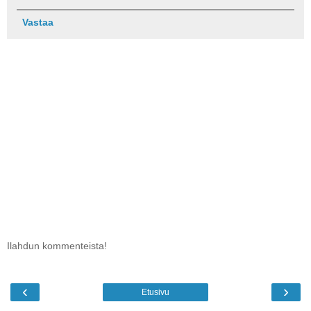
Vastaa
Ilahdun kommenteista!
‹
›
Etusivu