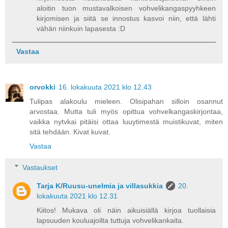
aloitin tuon mustavalkoisen vohvelikangaspyyhkeen
kirjomisen ja siitä se innostus kasvoi niin, että lähti
vähän niinkuin lapasesta :D
Vastaa
orvokki
16. lokakuuta 2021 klo 12.43
Tulipas alakoulu mieleen. Olisipahan silloin osannut
arvostaa. Mutta tuli myös opittua vohvelkangaskirjontaa,
vaikka nytvkai pitäisi ottaa luuytimestä muistikuvat, miten
sitä tehdään. Kivat kuvat.
Vastaa
Vastaukset
Tarja K/Ruusu-unelmia ja villasukkia
20.
lokakuuta 2021 klo 12.31
Kiitos! Mukava oli näin aikuisiällä kirjoa tuollaisia
lapsuuden kouluajoilta tuttuja vohvelikankaita.