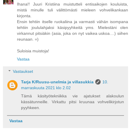
Ihana!! Juuri Kristiina muistutteli entisaikojen kouluista,
mistä minulle tuli välittömästi mieleen vohvelikankaan
kirjonta.
Ensin tehtiin itselle ruokaliina ja varmasti vähän isompana
tehtiin joululahjaksi käsipyyhkeitä yms. Mielestäni olen
virkannut pitsiäkin (asia, joka on nyt vaikea uskoa....) siihen
reunaan. =)
Suloisia muistoja!
Vastaa
Vastaukset
Tarja K/Ruusu-unelmia ja villasukkia
10.
marraskuuta 2021 klo 2.02
Tämä käsityötekniikka vie ajatukset alakoulun
kässätunneille. Virkattu pitsi kruunaa vohvelikirjotun
pyyhkeen.
Vastaa