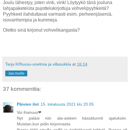
Joulu lähestyy, joten vink, vink! Löytyykö tänä jouluna
lahjapaketeista pujottelukirjottuja vohvelipyyhkeitä?
Pyyhkeet ilahduttavat varmasti esim. perheenjäseniä,
isovanhempia ja kummeja.
Oletko sinä kirjonut vohvelikangasta?
Tarja K/Ruusu-unelmia ja villasukkia
at
16:14
Jaa muille
37 kommenttia:
Päivien ilot
15. lokakuuta 2021 klo 20.05
Voi ihanuus❤
Nyt palasi niin ala-asteen kässätunnit ajatuksiin.
Muistan,kun pidin kirjonnasta.
Ihania töitä sinulla esillä ja taidokkaasti tehtyjä. Ihanaa oli