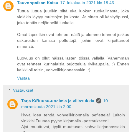
Tauvonpaikan Kaisu
17. lokakuuta 2021 klo 18.43
Tuttua juttua juurikin siitä eka luokan ruokaliinasta, joka
vieläkin löytyy muistojen joukosta. Ja sitten oli käsityöpussi,
joka tehtiin neljännellä luokalla.
Omat lapsetkin ovat tehneet näitä ja olemme tehneet joskus
eskareiden kanssa peflettejä, joihin ovat kirjoittaneet
nimensä.
Luovuus on ollut näissä lasten töissä vallalla. Vähemmän
ovat tehneet kurinalaisia pujotteluja rivikaupalla. ;) Ennen
kaikki oli toisin, vohvelikirjonnassakin! :)
Vastaa
Vastaukset
Tarja K/Ruusu-unelmia ja villasukkia
10.
marraskuuta 2021 klo 2.00
Hyvä idea tehdä vohvelikirjonnalla peflettejä! Laitoin
vinkkisi Tuunaa pyyhe kirjomalla -postaukseeni.
Ajat muuttuvat, tyylit muuttuvat- vohvelikirjonnassakin