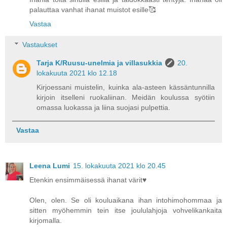
palauttaa vanhat ihanat muistot esille🥰
Vastaa
Vastaukset
Tarja K/Ruusu-unelmia ja villasukkia
20.
lokakuuta 2021 klo 12.18
Kirjoessani muistelin, kuinka ala-asteen kässäntunnilla
kirjoin itselleni ruokaliinan. Meidän koulussa syötiin
omassa luokassa ja liina suojasi pulpettia.
Vastaa
Leena Lumi
15. lokakuuta 2021 klo 20.45
Etenkin ensimmäisessä ihanat värit♥
Olen, olen. Se oli kouluaikana ihan intohimohommaa ja
sitten myöhemmin tein itse joululahjoja vohvelikankaita
kirjomalla.