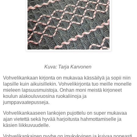
Kuva: Tarja Karvonen
Vohvelikankaan kirjonta on mukavaa kässäilyä ja sopii niin
lapsille kuin aikuisillekin. Vohvelikirjonta tuo meille monelle
mieleen lapsuusmuistoja. Onhan moni meistä kirjoneet
koulun alakouluvuosina ruokaliinoja ja
jumppavaatepusseja.
Vohvelikankaaseen lankojen pujottelu on super mukavaa
ajan vietettä sekä hyvää harjoitusta hahmottamiselle ja
käsien liikkuvuudelle.
Vohvelikankainen pyyhe on imukykyinen ja kuivaa nopeasti.