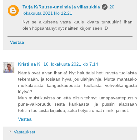
Tarja K/Ruusu-unelmia ja villasukkia
20.
lokakuuta 2021 klo 12.21
Nyt se aikuisena vasta kuule kivalta tuntuukin! Ihan
olen höpsähtänyt nyt näitten kirjomiseen :D
Vastaa
Kristiina K
16. lokakuuta 2021 klo 7.14
Nämä ovat aivan ihania! Nyt haluttaisi heti ruveta tuollaista
tekemään, ja tosiaan hyvä joululahjavihje. Mutta mahtaako
meikäläisistä kangaskaupoista tuollaista vohvelikangasta
löytyä?
Mun muistikuvissa on että olisin tehnyt jumppavaatepussin
puna-valkoruudullisesta kankaasta, ja pussin alaosaan
tehtiin tuollaista kirjailua, sekä tietysti omat nimikirjaimet.
Vastaa
Vastaukset