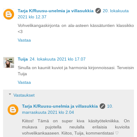
Tarja K/Ruusu-unelmia ja villasukkia
20. lokakuuta
2021 klo 12.37
Vohvelikangaskirjonta on ala-asteen kässätuntien klassikko
<3
Vastaa
Tuija
24. lokakuuta 2021 klo 17.07
Sinulla on kauniit kuviot ja harmonia kirjonnoissasi. Terveisin
Tuija
Vastaa
Vastaukset
Tarja K/Ruusu-unelmia ja villasukkia
10.
marraskuuta 2021 klo 2.04
Kiitos! Tämä on super kiva käsityötekniikka. On
mukava pujotella neulalla erilaisia kuvioita
vohvelikankaaseen. Kiitos, Tuija, kommentistasi ♡