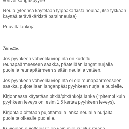
vohvelikangaspyyhe
Neula (yleensä käytetään tylppäkärkistä neulaa, itse tykkään
käyttää teräväkärkistä parsinneulaa)
Puuvillalankoja
Tee näin
Jos pyyhkeen vohvelikuviopinta on kudottu
reunapäärmeeseen saakka, päätellään langat nurjalla
puolella reunapäärmeen sisään neulalla vetäen.
Jos pyyhkeen vohvelikuviopinta ei ole reunapäärmeeseen
saakka, pujotellaan langanpäät pyyhkeen nurjalle puolelle.
Kirjonnassa käytetään pitkiä/pitkähköjä lanka (=pitempi kuin
pyyhkeen leveys on, esim 1,5 kertaa pyyhkeen leveys).
Kirjonta aloitetaan pujottamalla lanka neulalla nurjalta
puolelta oikealle puolelle.
Kuvioiden pujottelussa on vain mielikuvitus rajana.