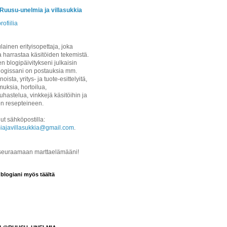
/Ruusu-unelmia ja villasukkia
rofiilia
ainen erityisopettaja, joka
a harrastaa käsitöiden tekemistä.
 blogipäivitykseni julkaisin
logissani on postauksia mm.
noista, yritys- ja tuote-esittelyitä,
uksia, hortoilua,
hastelua, vinkkejä käsitöihin ja
on resepteineen.
ut sähköpostilla:
iajavillasukkia@gmail.com
.
 seuraamaan marttaelämääni!
 blogiani myös täältä