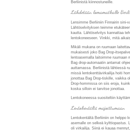
Berliinistä kiinnostuneille.
Lähdetään lomamatkalle Berli
Lensimme Berliiniin Finnairin sini-v
Lähtöselvityksen teimme etukäteen
kautta. Lähtöselvitys kannattaa teh
lentokoneeseen. Vinkki, mitä aikai
Mikäli mukana on ruumaan laitettav
mukaisesti joko Bag Drop-itsepalvel
lentoasemalla laitoimme ruumaan m
Bag drop-automaatin antamat ohjeet
auttamassa. Berliinistä lähtiessä ru
missä lentokenttävirkailija hoiti h
jonottaa Bag Drop-tiskille, vaikka
Drop-hommissa on siis eroja, kuink
koska silloin ei tarvitse jonottaa.
Lentokoneessa suositeltiin käyttä
Lentokentältä majoittumaan
Lentokentältä Berliiniin on helppo 
asemalle on selkeä kylttiopastus. 
oli virkailija. Siinä ei kauaa men