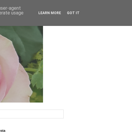
 user-agent
nerate usage
LEARN MORE
GOT IT
usta