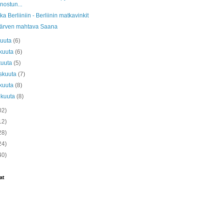
nnostun...
a Berliiniin - Berliinin matkavinkit
sjärven mahtava Saana
kuuta
(6)
kuuta
(6)
kuuta
(5)
skuuta
(7)
kuuta
(8)
ikuuta
(8)
02)
12)
28)
24)
40)
at