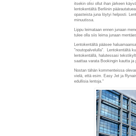
itsekin olisi ollut ihan järkeen kä
lentokentältä Berliinin päärautatue
opasteista juna löytyi helposti. Le
minuutissa.
Lippu leimataan ennen junaan mene
tulee olla siis leima junaan mentä
Lentokentältä pääsee haluamaansa p
"noutopalvelulla". Lentokentältä ku
lentokentällä, halutessasi tekstikyl
saattaa varata Bookingin kautta ja
Nostan tähän kommenteissa olevan 
vielä, että esim. Easy Jet ja Rynair l
edullisia lentoja."