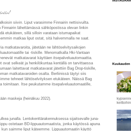
INSTAGRA
iniin!
alkoisin siivin. Liput varasimme Finnairin nettisivuilta.
 Finnairin lähettämässä sähköpostissa olevan linkin
dä etukäteen, sillä silloin varataan istumapaikat
semmin matkaa liput ostat, sitä halvemmalla ne saat.
ia matkatavaroita, jätetään ne lähtöselvitysaikojen
uautomaatille tai -tiskille. Menomatkalla Hki-Vantaan
enevät matkatavarat käyttäen itsepalveluautomaattia.
 ovat selkeät ja henkilökuntaa kentällä on tarvittaessa
Kuukauden 
umaan laitettavat matkatavarat jätettiin Bag Drop-tiskille,
omman matkatavaroiden osalta. Berliinissä täytyi siis
 olimme tehneet lähtöselvityksen etukäteen. Näissä Bag
a toimitaan. Itse peukutamme itsepalveluautomaatille,
mään maskeja (heinäkuu 2022).
kypsennet
keittoihin
kulkea junalla. Lentokenttärakennuksessa sijaitsevalle juna-
Lippu ostetaan BD-lippuautomaatista, jonka käytössä apuna
nyt, kun saimme liput käteemme. Lippuautomaatin käyttö