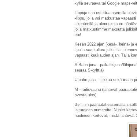
kyllä seuraava tai Google maps-reitt
Lippuja saa ostettua asemilla olevis
-lippu, jolla voi matkustaa vapaas
liikenteellä ja alennuksia eri nähtä
jolla matkustimme maksutta julkisil
etu!
Kesän 2022 ajan (kesä-, heinä- ja 
lipulla saa kulkea julkisilla liikenne
vapaasti kuukauden ajan. Tällä kam
S-Bahn-juna - paikallisjuna/lähijun
seuraa S-kylttiä)
U-bahn-juna - liikkuu sekä maan pin
M - raitiovaunu (lähtevät päärauta
ovesta ulos).
Berliinin päärautatieasemalla sisäl
laitureiden numeroita. Nuolet kertov
nuolineen kertovat, mistä lähtevät 