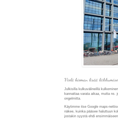
Vielä hieman lisää liikkumise
Julkisilla kulkuvälineillä kulkemine
kannattaa varata aikaa, mutta ns. ju
ongelmitta.
Käytimme itse Google maps-nettisove
näkee, kuinka pääsee haluttuun ko
jostakin syystä ehdi ensimmäiseen k