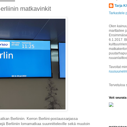
Tarja K
erliinin matkavinkit
Tarkastele p
Olen kainuul
marttailee j
Ensimmäisen
6.1.2017. B
kulttuuririen
matkakertom
puutarhapuu
ruuanlaitto
Tavoitat min
ruusuunelm
Tervetuloa
Voit seurata
an Berliiniin. Kerron Berliini-postaussarjassa
 Berliiniin lomamatkaa suunnitteleville sekä muutoin