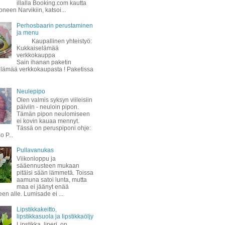
illalla Booking.com kautta
oneen Narvikiin, katsoi...
Perhosbaarin perustaminen
ja menu
Kaupallinen yhteistyö:
Kukkaiselämää
verkkokauppa
Sain ihanan paketin
lämää verkkokaupasta ! Paketissa
Neulepipo
Olen valmis syksyn viileisiin
päiviin - neuloin pipon.
Tämän pipon neulomiseen
ei kovin kauaa mennyt.
Tässä on peruspiponi ohje:
 P...
Pullavanukas
Viikonloppu ja
sääennusteen mukaan
pitäisi sään lämmetä. Toissa
aamuna satoi lunta, mutta
maa ei jäänyt enää
een alle. Lumisade ei ...
Lipstikkakeitto,
lipstikkasuola ja lipstikkaöljy
Lipstikka, liperi, on