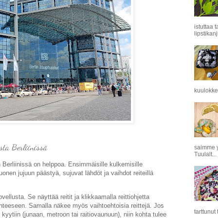
istuttaa 
lipstikanj
kuulokkei
sta Berliinissä
saimme y
Tuulalt...
n Berliinissä on helppoa. Ensimmäisille kulkemisille
onen jujuun päästyä, sujuvat lähdöt ja vaihdot reiteillä
llusta. Se näyttää reitit ja klikkaamalla reittiohjetta
hteeseen. Samalla näkee myös vaihtoehtoisia reittejä. Jos
tarttunut
yytiin (junaan, metroon tai raitiovaunuun), niin kohta tulee