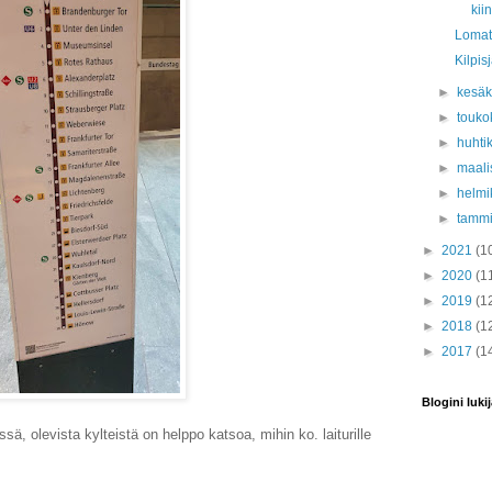
kii
Lomatk
Kilpi
►
kesä
►
touko
►
huhti
►
maali
►
helmi
►
tamm
►
2021
(1
►
2020
(1
►
2019
(1
►
2018
(1
►
2017
(1
Blogini lukij
ressä, olevista kylteistä on helppo katsoa, mihin ko. laiturille