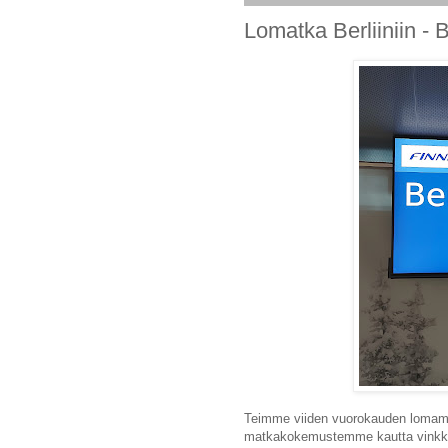
Lomatka Berliiniin - B
Teimme viiden vuorokauden lomamatk
matkakokemustemme kautta vinkkejä