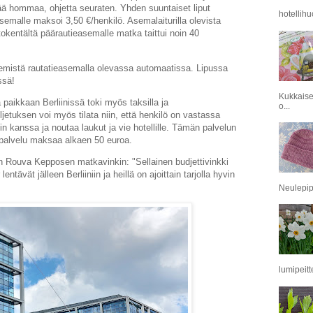
yvää hommaa, ohjetta seuraten. Yhden suuntaiset liput
hotellihu
asemalle maksoi 3,50 €/henkilö. Asemalaiturilla olevista
ntokentältä päärautieasemalle matka taittui noin 40
mistä rautatieasemalla olevassa automaatissa. Lipussa
essä!
Kukkaise
aikkaan Berliinissä toki myös taksilla ja
o...
ljetuksen voi myös tilata niin, että henkilö on vastassa
tin kanssa ja noutaa laukut ja vie hotellille. Tämän palvelun
 palvelu maksaa alkaen 50 euroa.
Rouva Kepposen matkavinkin: "Sellainen budjettivinkki
entävät jälleen Berliiniin ja heillä on ajoittain tarjolla hyvin
Neulepipo
lumipeitt