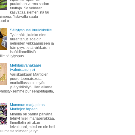
puutarhan varma sadon
tuottaja. Se voidaan
kasvattaa siemenistä tai
taimena. Ystävältä saatu
uuri o...
Säilytyspussi kuulokkeille
Tytär näki, kuinka olen
hurahtanut isoäidin
neliöiden virkkaamiseen ja
hän pyysi, että virkkaisin
isoäidinneliöstä
lle säilytyspus...
Mehiläisvahakääre
(valmistusohje)
Variskankaan Marttojen
puuro-teemaisessa
marttaillassa oli myös
yllätyskäsityö. Illan aikana
hdistyksemme puheenjohtajalta,
Mummun marjapiiras
Marttojen tapaan
Minulla oli parina päivänä
tehnyt mieli marjapiirakkaa.
Ihmettelin piirakan
leivottuani, miksi en ole heti
 tuumasta toimeen ja ryh...