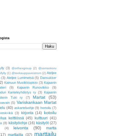
ogista
lly
(3)
@orthexgroup
(2)
@samaskoru
Ateljee
Mylly
(1)
@teekauppaveistrom
(2)
o
(3)
Ateljee Lumimetsä
(5)
Dansukker
2)
Kainuun Musiikkiopisto
(3)
Kajaanin
tteri
(9)
Kajaanin Runoviikko
(9)
udun Kanteleyhdistys ry
(3)
Kajaanin
Martat
(53)
atterin Tuki ry
(7)
Variskankaan Martat
toavain
(5)
telu
(40)
askarteluohje
(9)
hortoilu
(7)
kotoilu
kirjonta
(14)
keski-ikä
(3)
ilua keittiössä
(45)
kulttuuri
(41)
käsityöohje
(16)
käsityöt
(27)
ja
(8)
leivonta
(90)
martta
(4)
marttailu
(17)
marttailta
(37)