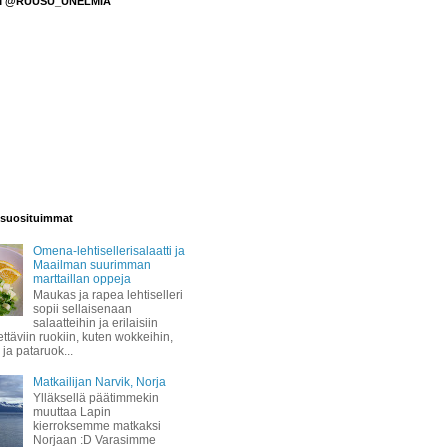
M @RUUSU_UNELMIA
suosituimmat
Omena-lehtisellerisalaatti ja
Maailman suurimman
marttaillan oppeja
Maukas ja rapea lehtiselleri
sopii sellaisenaan
salaatteihin ja erilaisiin
täviin ruokiin, kuten wokkeihin,
 ja pataruok...
Matkailijan Narvik, Norja
Ylläksellä päätimmekin
muuttaa Lapin
kierroksemme matkaksi
Norjaan :D Varasimme