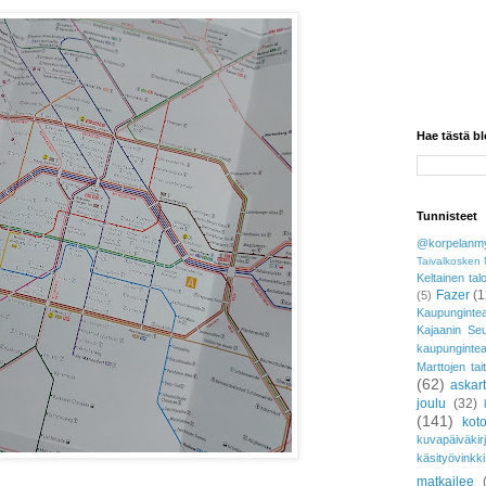
Hae tästä bl
Tunnisteet
@korpelanmy
Taivalkosken 
Keltainen tal
Fazer
(1
(5)
Kaupungintea
Kajaanin Se
kaupunginte
Marttojen tai
(62)
askar
joulu
(32)
(141)
koto
kuvapäiväkir
käsityövinkki
matkailee