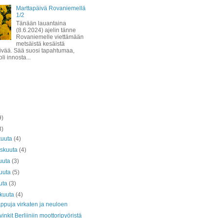
Marttapäivä Rovaniemellä
1/2
Tänään lauantaina
(8.6.2024) ajelin tänne
Rovaniemelle viettämään
metsäistä kesäistä
ivää. Sää suosi tapahtumaa,
li innosta...
9)
3)
kuuta
(4)
askuuta
(4)
uuta
(3)
kuuta
(5)
uta
(3)
äkuuta
(4)
ppuja virkaten ja neuloen
inkit Berliiniin moottoripyöristä