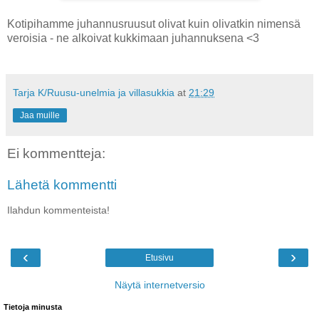
Kotipihamme juhannusruusut olivat kuin olivatkin nimensä
veroisia - ne alkoivat kukkimaan juhannuksena <3
Tarja K/Ruusu-unelmia ja villasukkia
at
21:29
Jaa muille
Ei kommentteja:
Lähetä kommentti
Ilahdun kommenteista!
‹
›
Etusivu
Näytä internetversio
Tietoja minusta