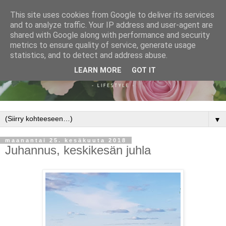
This site uses cookies from Google to deliver its services
and to analyze traffic. Your IP address and user-agent are
shared with Google along with performance and security
metrics to ensure quality of service, generate usage
statistics, and to detect and address abuse.
LEARN MORE
GOT IT
▼
maanantai 25. kesäkuuta 2018
Juhannus, keskikesän juhla