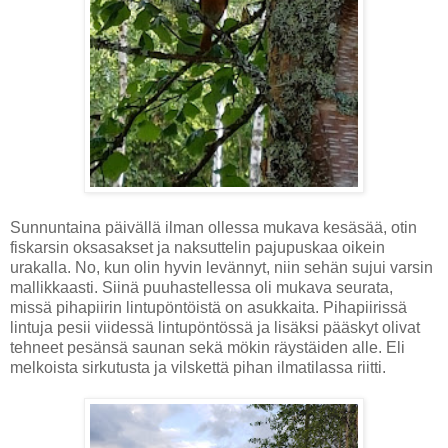
Sunnuntaina päivällä ilman ollessa mukava kesäsää, otin
fiskarsin oksasakset ja naksuttelin pajupuskaa oikein
urakalla. No, kun olin hyvin levännyt, niin sehän sujui varsin
mallikkaasti. Siinä puuhastellessa oli mukava seurata,
missä pihapiirin lintupöntöistä on asukkaita. Pihapiirissä
lintuja pesii viidessä lintupöntössä ja lisäksi pääskyt olivat
tehneet pesänsä saunan sekä mökin räystäiden alle. Eli
melkoista sirkutusta ja vilskettä pihan ilmatilassa riitti.